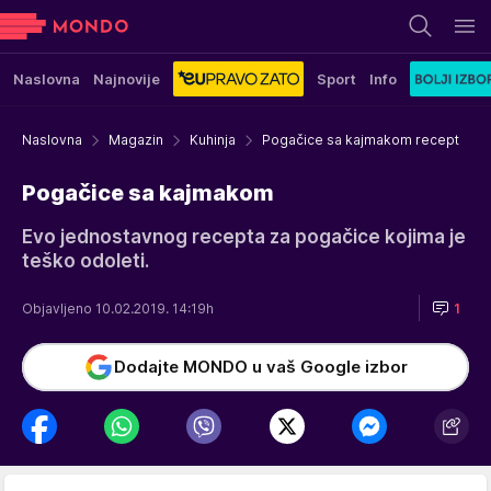
Naslovna
Najnovije
Sport
Info
Naslovna
Magazin
Kuhinja
Pogačice sa kajmakom recept
Pogačice sa kajmakom
Evo jednostavnog recepta za pogačice kojima je
teško odoleti.
Objavljeno 10.02.2019. 14:19h
1
Dodajte MONDO u vaš Google izbor