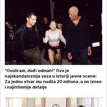
"Ovuliram, dođi odmah!" Ovo je
najskandaloznija veza u istoriji javne scene:
Za jednu stvar mu nudila 20 miliona, a on izneo
i najintimnije detalje