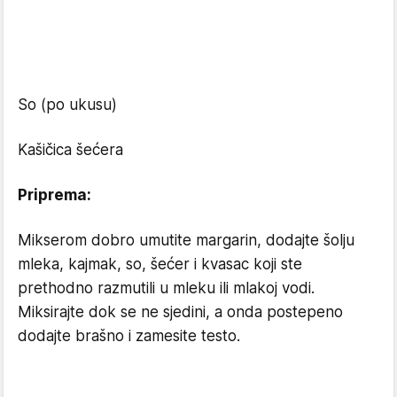
So (po ukusu)
Kašičica šećera
Priprema:
Mikserom dobro umutite margarin, dodajte šolju
mleka, kajmak, so, šećer i kvasac koji ste
prethodno razmutili u mleku ili mlakoj vodi.
Miksirajte dok se ne sjedini, a onda postepeno
dodajte brašno i zamesite testo.