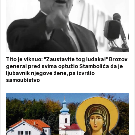
Tito je viknuo: "Zaustavite tog ludaka!" Brozov
general pred svima optužio Stambolića da je
ljubavnik njegove žene, pa izvršio
samoubistvo