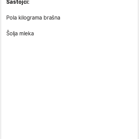
Sastojci:
Pola kilograma brašna
Šolja mleka