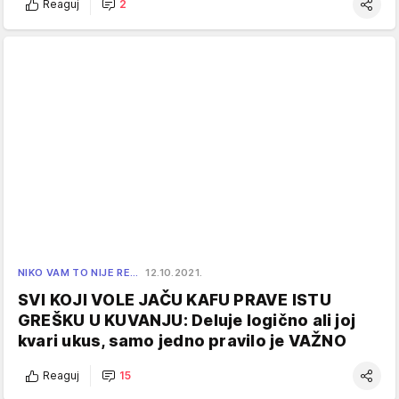
Reaguj
2
NIKO VAM TO NIJE RE…
12.10.2021.
SVI KOJI VOLE JAČU KAFU PRAVE ISTU
GREŠKU U KUVANJU: Deluje logično ali joj
kvari ukus, samo jedno pravilo je VAŽNO
Reaguj
15