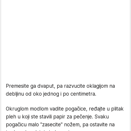
Premesite ga dvaput, pa razvucite oklagijom na
debljinu od oko jednog i po centimetra.
Okruglom modlom vadite pogačice, ređajte u plitak
pleh u koji ste stavili papir za pečenje. Svaku
pogačicu malo "zasecite" nožem, pa ostavite na