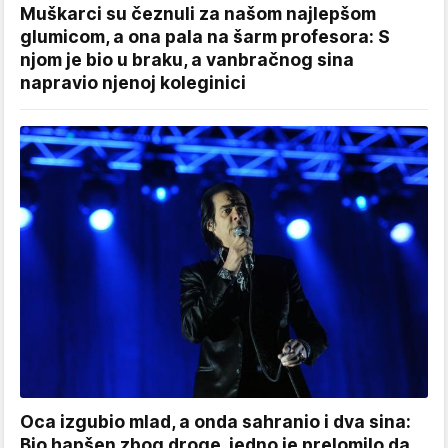
Muškarci su čeznuli za našom najlepšom
glumicom, a ona pala na šarm profesora: S
njom je bio u braku, a vanbračnog sina
napravio njenoj koleginici
Oca izgubio mlad, a onda sahranio i dva sina:
Bio hapšen zbog droge, jedno je prelomilo da