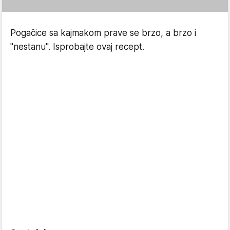
Pogačice sa kajmakom prave se brzo, a brzo i
"nestanu". Isprobajte ovaj recept.