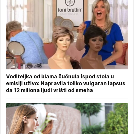
Voditeljka od blama čučnula ispod stola u
emisiji uživo: Napravila toliko vulgaran lapsus
da 12 miliona ljudi vrišti od smeha