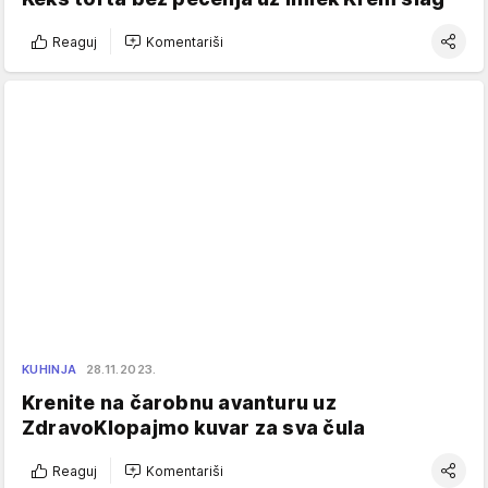
Reaguj
Komentariši
KUHINJA
28.11.2023.
Krenite na čarobnu avanturu uz
ZdravoKlopajmo kuvar za sva čula
Reaguj
Komentariši