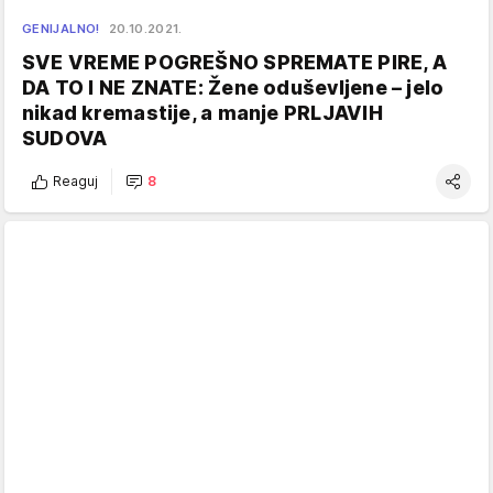
GENIJALNO!
20.10.2021.
SVE VREME POGREŠNO SPREMATE PIRE, A
DA TO I NE ZNATE: Žene oduševljene – jelo
nikad kremastije, a manje PRLJAVIH
SUDOVA
Reaguj
8