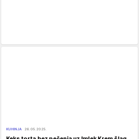
KUHINJA
26.05.2025.
Keks torta bez pečenja uz Imlek Krem šlag