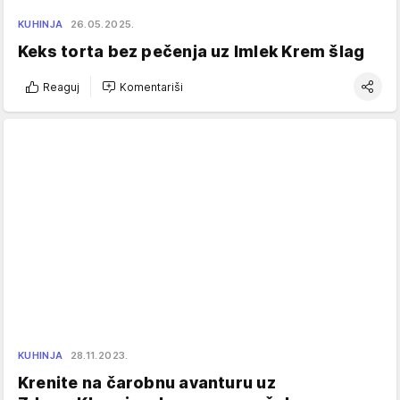
KUHINJA
26.05.2025.
Keks torta bez pečenja uz Imlek Krem šlag
Reaguj
Komentariši
KUHINJA
28.11.2023.
Krenite na čarobnu avanturu uz