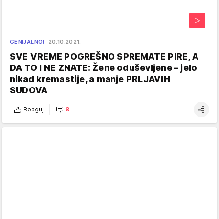
GENIJALNO!
20.10.2021.
SVE VREME POGREŠNO SPREMATE PIRE, A
DA TO I NE ZNATE: Žene oduševljene – jelo
nikad kremastije, a manje PRLJAVIH
SUDOVA
Reaguj
8