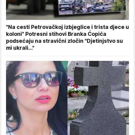
"Na cesti Petrovačkoj izbjeglice i trista djece u
koloni" Potresni stihovi Branka Ćopića
podsećaju na stravični zločin "Djetinjstvo su
mi ukrali..."