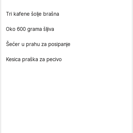
Tri kafene šolje brašna
Oko 600 grama šljiva
Šećer u prahu za posipanje
Kesica praška za pecivo