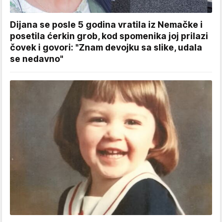
Dijana se posle 5 godina vratila iz Nemačke i
posetila ćerkin grob, kod spomenika joj prilazi
čovek i govori: "Znam devojku sa slike, udala
se nedavno"