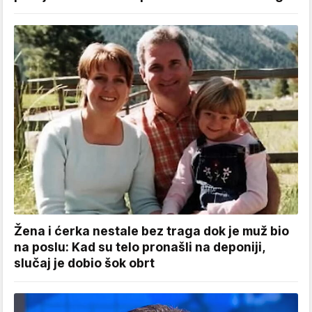
Žena i ćerka nestale bez traga dok je muž bio
na poslu: Kad su telo pronašli na deponiji,
slučaj je dobio šok obrt