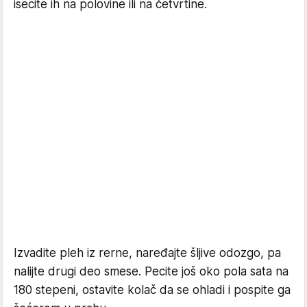
isecite ih na polovine ili na četvrtine.
Izvadite pleh iz rerne, naređajte šljive odozgo, pa
nalijte drugi deo smese. Pecite još oko pola sata na
180 stepeni, ostavite kolač da se ohladi i pospite ga