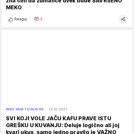
zna čini da žumance uvek bude SAVRŠENO
MEKO
Reaguj
2
NIKO VAM TO NIJE RE…
12.10.2021.
SVI KOJI VOLE JAČU KAFU PRAVE ISTU
GREŠKU U KUVANJU: Deluje logično ali joj
kvari ukus, samo jedno pravilo je VAŽNO