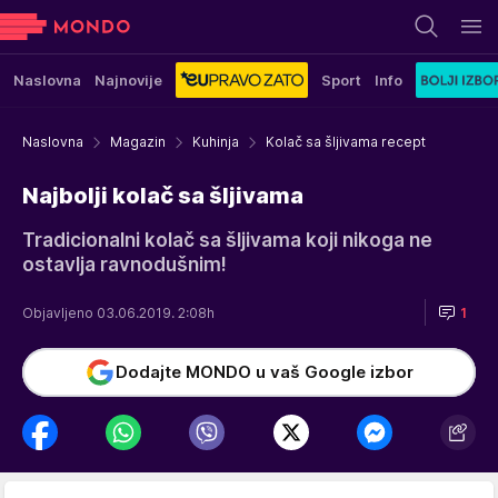
Naslovna
Najnovije
Sport
Info
Naslovna
Magazin
Kuhinja
Kolač sa šljivama recept
Najbolji kolač sa šljivama
Tradicionalni kolač sa šljivama koji nikoga ne
ostavlja ravnodušnim!
Objavljeno 03.06.2019. 2:08h
1
Dodajte MONDO u vaš Google izbor