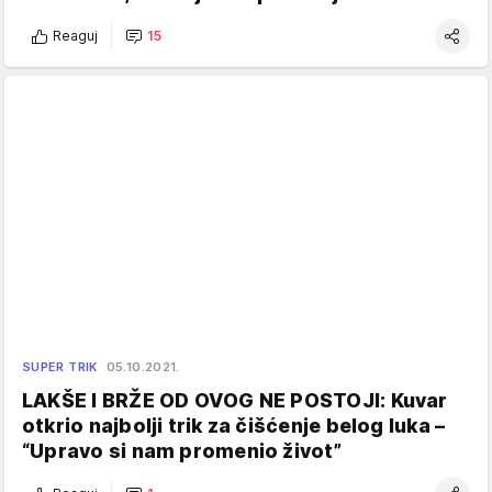
Reaguj
15
SUPER TRIK
05.10.2021.
LAKŠE I BRŽE OD OVOG NE POSTOJI: Kuvar
otkrio najbolji trik za čišćenje belog luka –
“Upravo si nam promenio život”