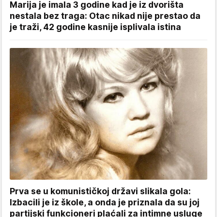
Marija je imala 3 godine kad je iz dvorišta
nestala bez traga: Otac nikad nije prestao da
je traži, 42 godine kasnije isplivala istina
Prva se u komunističkoj državi slikala gola:
Izbacili je iz škole, a onda je priznala da su joj
partijski funkcioneri plaćali za intimne usluge