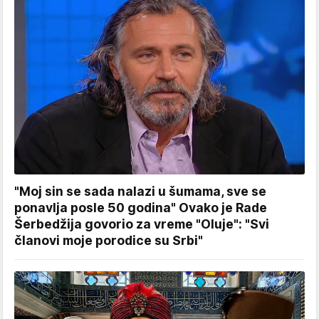
"Moj sin se sada nalazi u šumama, sve se
ponavlja posle 50 godina" Ovako je Rade
Šerbedžija govorio za vreme "Oluje": "Svi
članovi moje porodice su Srbi"