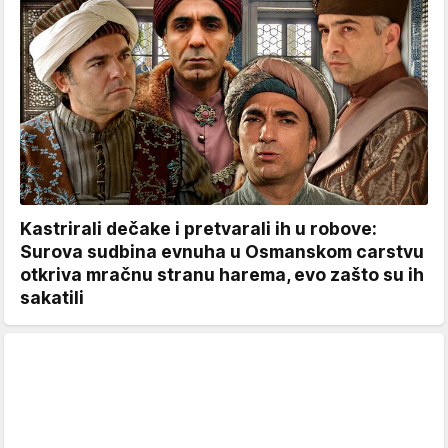
Kastrirali dečake i pretvarali ih u robove:
Surova sudbina evnuha u Osmanskom carstvu
otkriva mračnu stranu harema, evo zašto su ih
sakatili