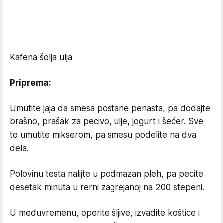
Kafena šolja ulja
Priprema:
Umutite jaja da smesa postane penasta, pa dodajte
brašno, prašak za pecivo, ulje, jogurt i šećer. Sve
to umutite mikserom, pa smesu podelite na dva
dela.
Polovinu testa nalijte u podmazan pleh, pa pecite
desetak minuta u rerni zagrejanoj na 200 stepeni.
U međuvremenu, operite šljive, izvadite koštice i