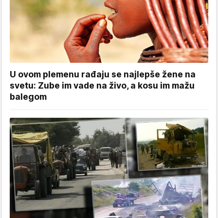
U ovom plemenu rađaju se najlepše žene na
svetu: Zube im vade na živo, a kosu im mažu
balegom