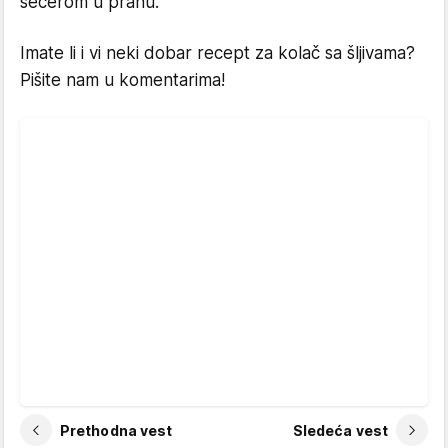
šećerom u prahu.
Imate li i vi neki dobar recept za kolač sa šljivama?
Pišite nam u komentarima!
Prethodna vest
Sledeća vest