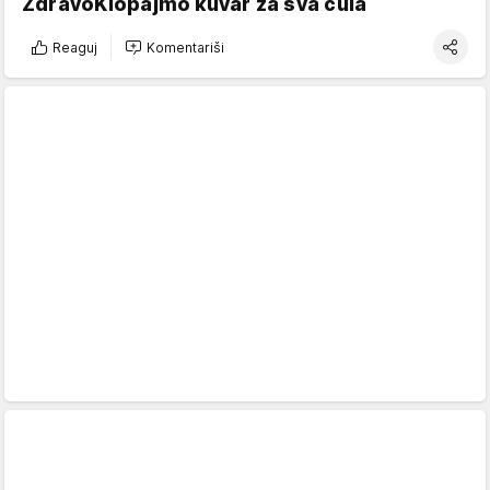
ZdravoKlopajmo kuvar za sva čula
Reaguj
Komentariši