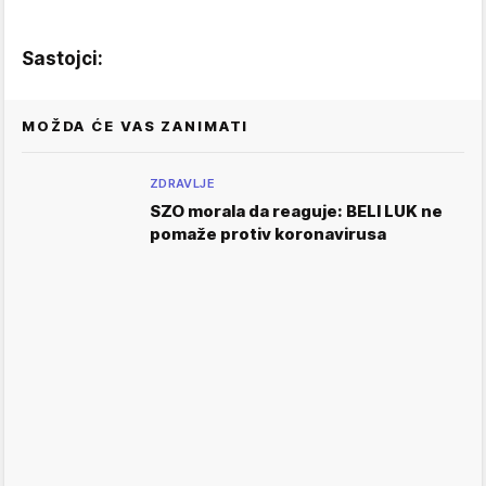
Sastojci:
MOŽDA ĆE VAS ZANIMATI
ZDRAVLJE
SZO morala da reaguje: BELI LUK ne
pomaže protiv koronavirusa