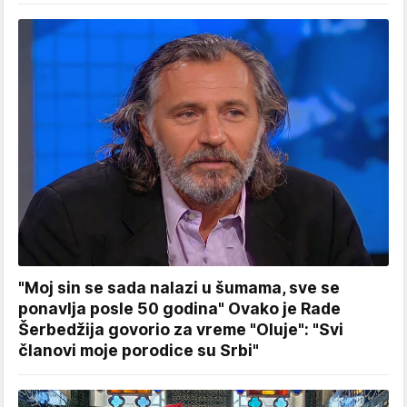
"Moj sin se sada nalazi u šumama, sve se
ponavlja posle 50 godina" Ovako je Rade
Šerbedžija govorio za vreme "Oluje": "Svi
članovi moje porodice su Srbi"