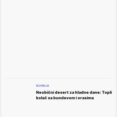
KUHINJA
Neobični desert za hladne dane: Topli
kolač sa bundevom i orasima