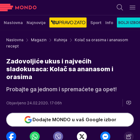
Naslovna
Najnovije
Sport
Info
Naslovna
Magazin
Kuhinja
Kolač sa orasima i ananasom
recept
Zadovoljiće ukus i najvećih
sladokusaca: Kolač sa ananasom i
orasima
Probajte ga jednom i spremaćete ga opet!
Objavljeno 24.02.2020. 17:06h
Dodajte MONDO u vaš Google izbor