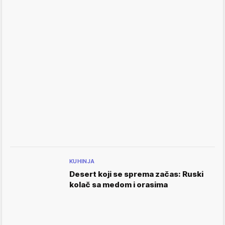
KUHINJA
Desert koji se sprema začas: Ruski
kolač sa medom i orasima