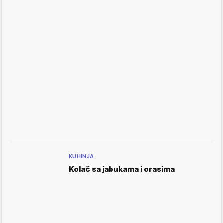
KUHINJA
Kolač sa jabukama i orasima