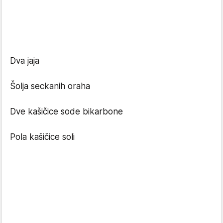
Dva jaja
Šolja seckanih oraha
Dve kašičice sode bikarbone
Pola kašičice soli