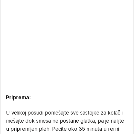
Priprema:
U velikoj posudi pomešajte sve sastojke za kolač i
mešajte dok smesa ne postane glatka, pa je nalijte
u pripremljen pleh. Pecite oko 35 minuta u rerni