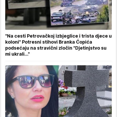
"Na cesti Petrovačkoj izbjeglice i trista djece u
koloni" Potresni stihovi Branka Ćopića
podsećaju na stravični zločin "Djetinjstvo su
mi ukrali..."