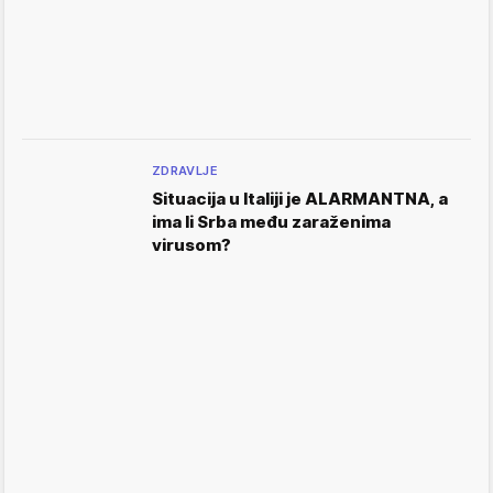
ZDRAVLJE
Situacija u Italiji je ALARMANTNA, a
ima li Srba među zaraženima
virusom?