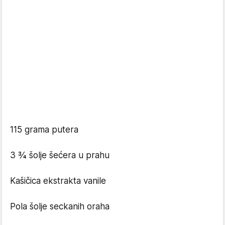
115 grama putera
3 ¾ šolje šećera u prahu
Kašičica ekstrakta vanile
Pola šolje seckanih oraha