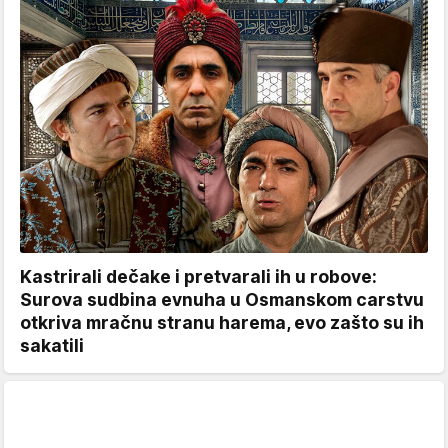
Kastrirali dečake i pretvarali ih u robove:
Surova sudbina evnuha u Osmanskom carstvu
otkriva mračnu stranu harema, evo zašto su ih
sakatili