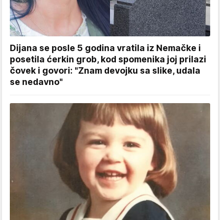
Dijana se posle 5 godina vratila iz Nemačke i
posetila ćerkin grob, kod spomenika joj prilazi
čovek i govori: "Znam devojku sa slike, udala
se nedavno"