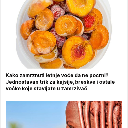
Kako zamrznuti letnje voće da ne pocrni?
Jednostavan trik za kajsije, breskve i ostale
voćke koje stavljate u zamrzivač