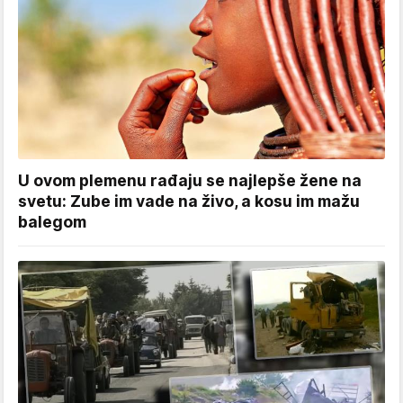
U ovom plemenu rađaju se najlepše žene na
svetu: Zube im vade na živo, a kosu im mažu
balegom