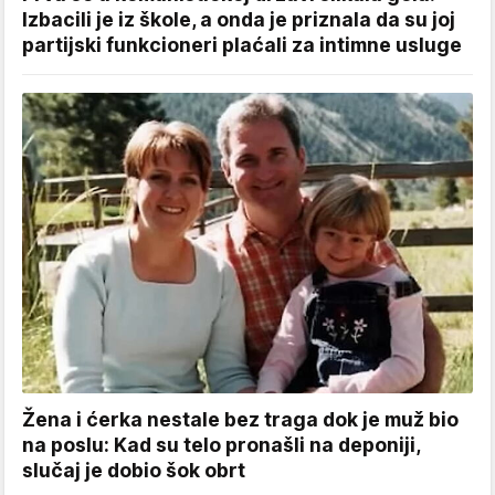
Izbacili je iz škole, a onda je priznala da su joj
partijski funkcioneri plaćali za intimne usluge
Žena i ćerka nestale bez traga dok je muž bio
na poslu: Kad su telo pronašli na deponiji,
slučaj je dobio šok obrt