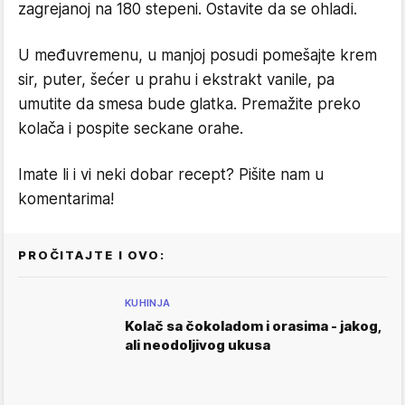
zagrejanoj na 180 stepeni. Ostavite da se ohladi.
U međuvremenu, u manjoj posudi pomešajte krem
sir, puter, šećer u prahu i ekstrakt vanile, pa
umutite da smesa bude glatka. Premažite preko
kolača i pospite seckane orahe.
Imate li i vi neki dobar recept? Pišite nam u
komentarima!
PROČITAJTE I OVO:
KUHINJA
Kolač sa čokoladom i orasima - jakog,
ali neodoljivog ukusa