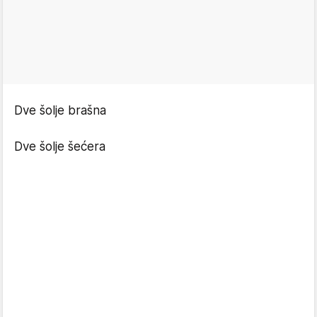
Dve šolje brašna
Dve šolje šećera