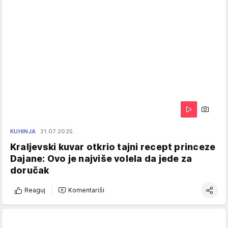
KUHINJA
21.07.2025.
Kraljevski kuvar otkrio tajni recept princeze
Dajane: Ovo je najviše volela da jede za
doručak
Reaguj
Komentariši