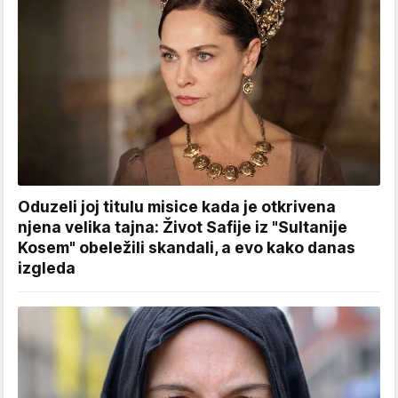
Oduzeli joj titulu misice kada je otkrivena
njena velika tajna: Život Safije iz "Sultanije
Kosem" obeležili skandali, a evo kako danas
izgleda