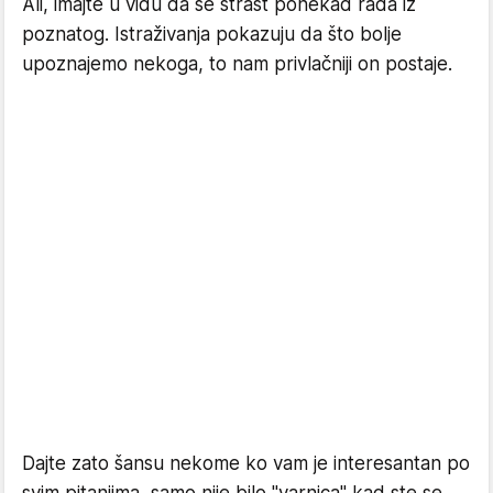
Ali, imajte u vidu da se strast ponekad rađa iz
poznatog. Istraživanja pokazuju da što bolje
upoznajemo nekoga, to nam privlačniji on postaje.
Dajte zato šansu nekome ko vam je interesantan po