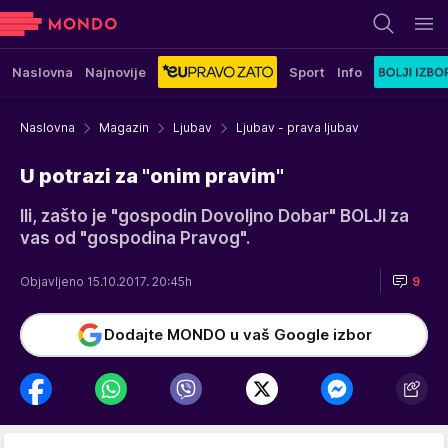
Naslovna
Najnovije
Sport
Info
Naslovna
Magazin
Ljubav
Ljubav - prava ljubav
U potrazi za "onim pravim"
Ili, zašto je "gospodin Dovoljno Dobar" BOLJI za
vas od "gospodina Pravog".
Objavljeno 15.10.2017. 20:45h
9
Dodajte MONDO u vaš Google izbor