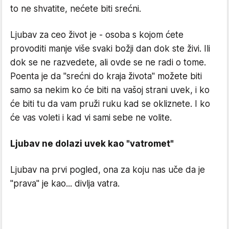
to ne shvatite, nećete biti srećni.
Ljubav za ceo život je - osoba s kojom ćete
provoditi manje više svaki božji dan dok ste živi. Ili
dok se ne razvedete, ali ovde se ne radi o tome.
Poenta je da "srećni do kraja života" možete biti
samo sa nekim ko će biti na vašoj strani uvek, i ko
će biti tu da vam pruži ruku kad se okliznete. I ko
će vas voleti i kad vi sami sebe ne volite.
Ljubav ne dolazi uvek kao "vatromet"
Ljubav na prvi pogled, ona za koju nas uče da je
"prava" je kao... divlja vatra.