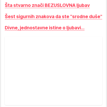
Šta stvarno znači BEZUSLOVNA ljubav
Šest sigurnih znakova da ste "srodne duše"
Divne, jednostavne istine o ljubavi...