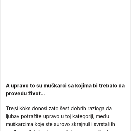
A upravo to su muškarci sa kojima bi trebalo da
provedu život...
Trejsi Koks donosi zato šest dobrih razloga da
ljubav potražite upravo u toj kategoriji, među
muškarcima koje ste surovo skrajnuli i svrstali ih