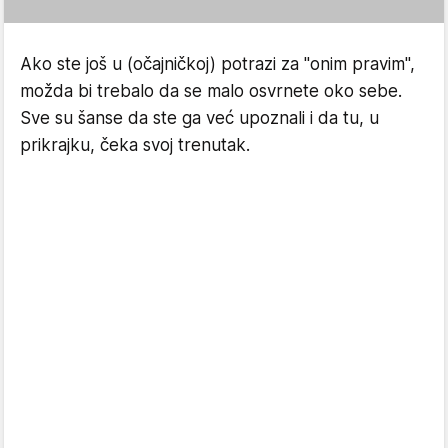
Ako ste još u (očajničkoj) potrazi za "onim pravim",
možda bi trebalo da se malo osvrnete oko sebe.
Sve su šanse da ste ga već upoznali i da tu, u
prikrajku, čeka svoj trenutak.