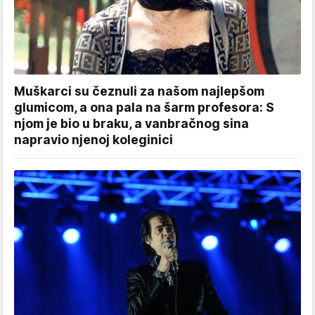
Muškarci su čeznuli za našom najlepšom
glumicom, a ona pala na šarm profesora: S
njom je bio u braku, a vanbračnog sina
napravio njenoj koleginici