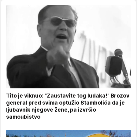
Tito je viknuo: "Zaustavite tog ludaka!" Brozov
general pred svima optužio Stambolića da je
ljubavnik njegove žene, pa izvršio
samoubistvo