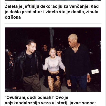
Želela je jeftiniju dekoraciju za venčanje: Kad
je došla pred oltar i videla šta je dobila, zinula
od šoka
"Ovuliram, dođi odmah!" Ovo je
najskandaloznija veza u istoriji javne scene: