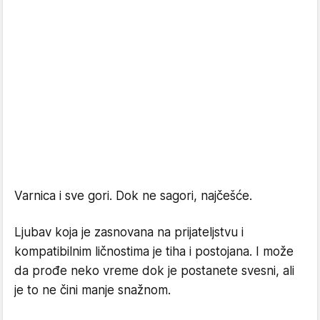
Varnica i sve gori. Dok ne sagori, najčešće.
Ljubav koja je zasnovana na prijateljstvu i
kompatibilnim ličnostima je tiha i postojana. I može
da prođe neko vreme dok je postanete svesni, ali
je to ne čini manje snažnom.