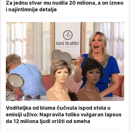
Za jednu stvar mu nudila 20 miliona, a on izneo
i najintimnije detalje
Voditeljka od blama čučnula ispod stola u
emisiji uživo: Napravila toliko vulgaran lapsus
da 12 miliona ljudi vrišti od smeha