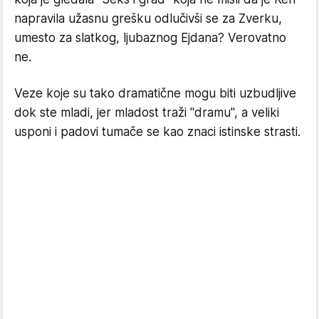
napravila užasnu grešku odlučivši se za Zverku,
umesto za slatkog, ljubaznog Ejdana? Verovatno
ne.
Veze koje su tako dramatične mogu biti uzbudljive
dok ste mladi, jer mladost traži "dramu", a veliki
usponi i padovi tumače se kao znaci istinske strasti.