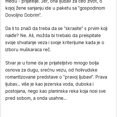
među - prijatelje. Jer, ona ljubav za ceo život, o
kojoj žene sanjanju ide u paketu sa "gospodinom
Dovoljno Dobrim".
Da li to znači da treba da se "skrasite" s prvim koji
naiđe? Ne. Ali, možda bi trebalo da preispitate
svoje shvatanje veza i svoje kriterijume kada je o
izboru muškaraca reč.
Stvar je u tome da je prijateljstvo mnogo bolja
osnova za dugu, srećnu vezu, od holivudske
romantizovane predstave o "pravoj ljubavi". Prava
ljubav... više je kao jezerska voda, duboka i
postojana, nego kao planinska reka koja nosi sve
pred sobom, a onda usahne...