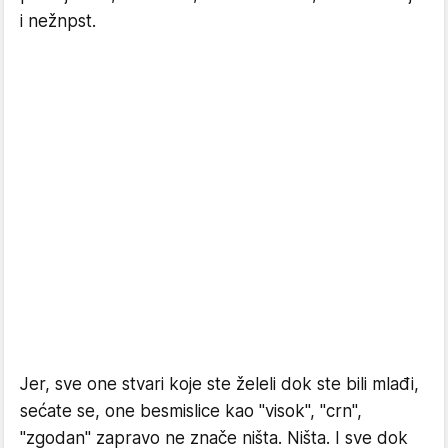
i nežnpst.
Jer, sve one stvari koje ste želeli dok ste bili mlađi,
sećate se, one besmislice kao "visok", "crn",
"zgodan" zapravo ne znače ništa. Ništa. I sve dok