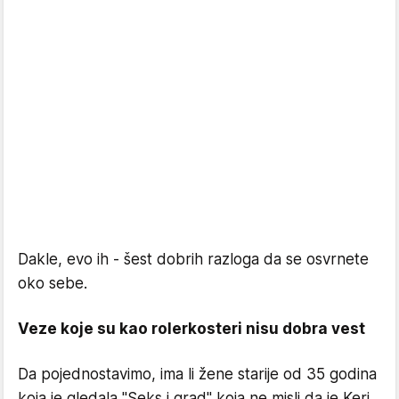
Dakle, evo ih - šest dobrih razloga da se osvrnete
oko sebe.
Veze koje su kao rolerkosteri nisu dobra vest
Da pojednostavimo, ima li žene starije od 35 godina
koja je gledala "Seks i grad" koja ne misli da je Keri