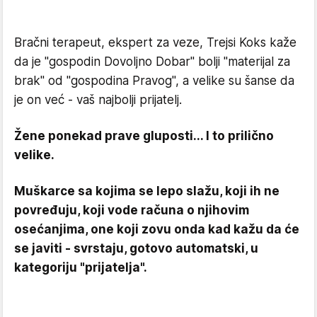
Bračni terapeut, ekspert za veze, Trejsi Koks kaže
da je "gospodin Dovoljno Dobar" bolji "materijal za
brak" od "gospodina Pravog", a velike su šanse da
je on već - vaš najbolji prijatelj.
Žene ponekad prave gluposti... I to prilično
velike.
Muškarce sa kojima se lepo slažu, koji ih ne
povređuju, koji vode računa o njihovim
osećanjima, one koji zovu onda kad kažu da će
se javiti - svrstaju, gotovo automatski, u
kategoriju "prijatelja".