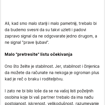
Ali, kad smo malo stariji i malo pametniji, trebalo bi
da budemo svesni da su takvi uzleti i padovi
zapravo signal da ne odgovarate jedno drugom, a
ne signal "prave ljubavi".
Malo "pretresite" listu očekivanja
Ono što želite je stabilnost. Jer, stabilnost i činjenica
da možete da računate na nekoga je ogroman plus
kad je reč o braku i roditeljstvu.
I zato ne bi bilo loše da se na vašoj listi poželjnih
osobina koje bi vaš partner trebalo da ima nađu
postojanost, iskrenost, velikodušnost, razumevanje