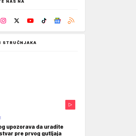
TE NAS NA
I STRUČNJAKA
E
og upozorava da uradite
stvar pre prvog gutljaja