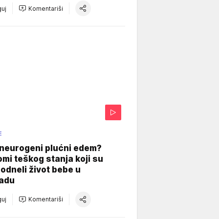
uj
Komentariši
E
 neurogeni plućni edem?
mi teškog stanja koji su
odneli život bebe u
adu
uj
Komentariši