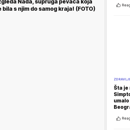
zgleda Nada, supruga pevača koja
Reag
e bila s njim do samog kraja! (FOTO)
ZDRAVLJ
Šta je
Simpto
umalo 
Beogr
Reag