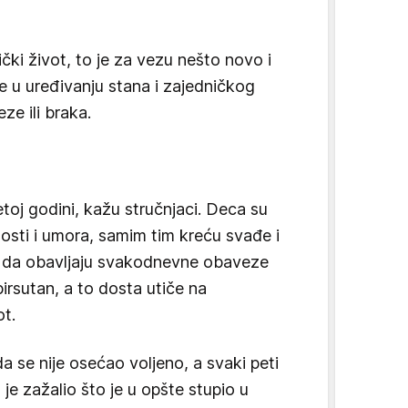
ki život, to je za vezu nešto novo i
e u uređivanju stana i zajedničkog
eze ili braka.
etoj godini, kažu stručnjaci. Deca su
nosti i umora, samim tim kreću svađe i
o da obavljaju svakodnevne obaveze
irsutan, a to dosta utiče na
ot.
da se nije osećao voljeno, a svaki peti
 je zažalio što je u opšte stupio u