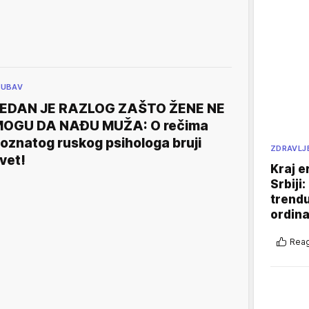
JUBAV
EDAN JE RAZLOG ZAŠTO ŽENE NE
OGU DA NAĐU MUŽA: O rečima
oznatog ruskog psihologa bruji
ZDRAVLJ
vet!
Kraj e
Srbiji
trend
ordina
Reag