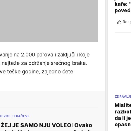
kafe: 
poveća
Reag
ivanje na 2.000 parova i zaključili koje
e najteže za održanje srećnog braka.
 ove teške godine, zajedno ćete
ZDRAVLJ
Mislit
razbol
VEZDE I TRAČEVI
da li j
opasn
ŽEJ JE SAMO NJU VOLEO: Ovako