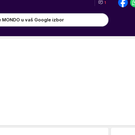
1
e MONDO u vaš Google izbor