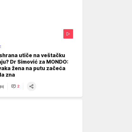
E
shrana utiče na veštačku
nju? Dr Simović za MONDO:
vaka žena na putu začeća
da zna
uj
2