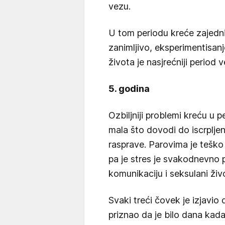
vezu.
U tom periodu kreće zajednič
zanimljivo, eksperimentisanj
života je nasjrećniji period v
5. godina
Ozbiljniji problemi kreću u p
mala što dovodi do iscrplje
rasprave. Parovima je tešk
pa je stres je svakodnevno p
komunikaciju i seksulani živ
Svaki treći čovek je izjavio 
priznao da je bilo dana kada