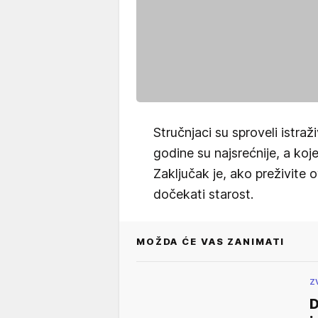
Stručnjaci su sproveli istraž
godine su najsrećnije, a koj
Zaključak je, ako preživite
dočekati starost.
MOŽDA ĆE VAS ZANIMATI
Z
D