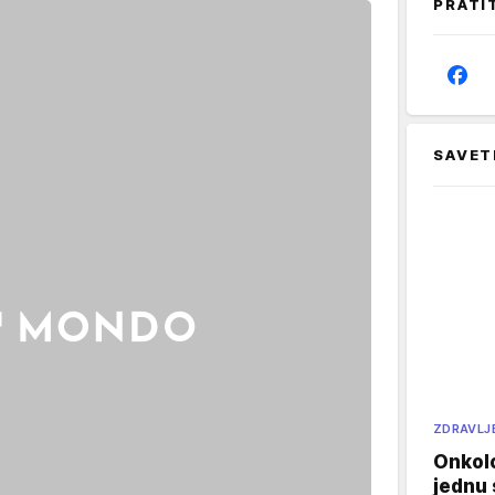
PRATI
SAVET
ZDRAVLJ
Onkol
jednu 