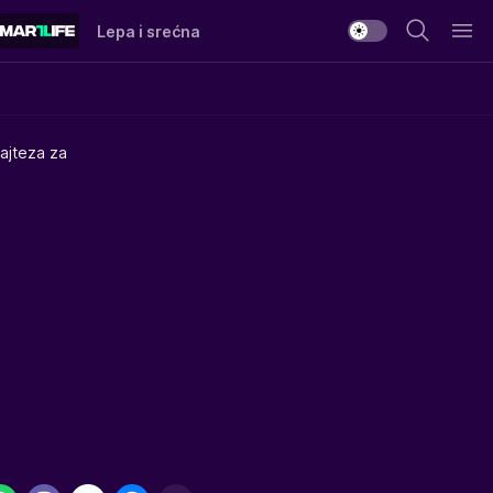
Lepa i srećna
najteza za