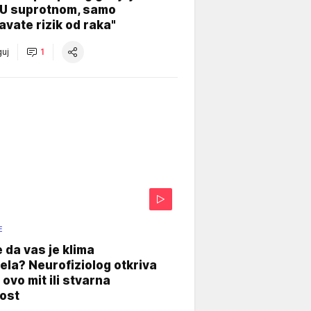
"U suprotnom, samo
vate rizik od raka"
uj
1
E
e da vas je klima
ela? Neurofiziolog otkriva
e ovo mit ili stvarna
ost