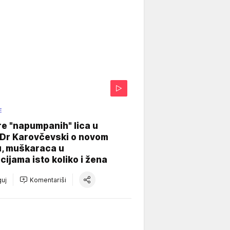
E
re "napumpanih" lica u
: Dr Karovčevski o novom
u, muškaraca u
cijama isto koliko i žena
uj
Komentariši