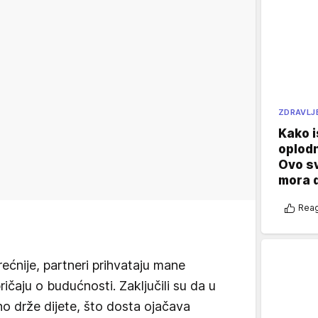
ZDRAVLJ
Kako i
oplod
Ovo s
mora 
Reag
rećnije, partneri prihvataju mane
ričaju o budućnosti. Zaključili su da u
no drže dijete, što dosta ojačava