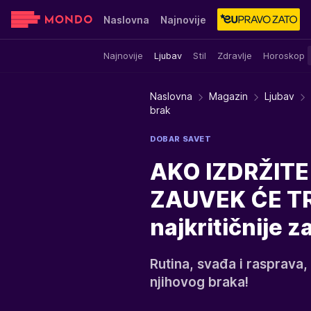
Naslovna
Najnovije
Najnovije
Ljubav
Stil
Zdravlje
Horoskop
Sensa
Stvar ukusa
Yumama
Naslovna
Magazin
Ljubav
brak
DOBAR SAVET
AKO IZDRŽITE
ZAUVEK ĆE TRA
najkritičnije z
Rutina, svađa i rasprava,
njihovog braka!