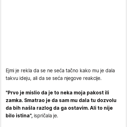
Ejmi je rekla da se ne seća tačno kako mu je dala
takvu ideju, ali da se seća njegove reakcije.
"Prvo je mislio da je to neka moja pakost ili
zamka. Smatrao je da sam mu dala tu dozvolu
da bih našla razlog da ga ostavim. Ali to nije
bilo istina",
ispričala je.