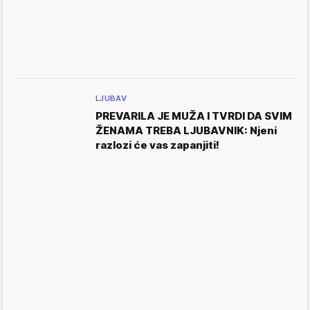
LJUBAV
PREVARILA JE MUŽA I TVRDI DA SVIM
ŽENAMA TREBA LJUBAVNIK: Njeni
razlozi će vas zapanjiti!