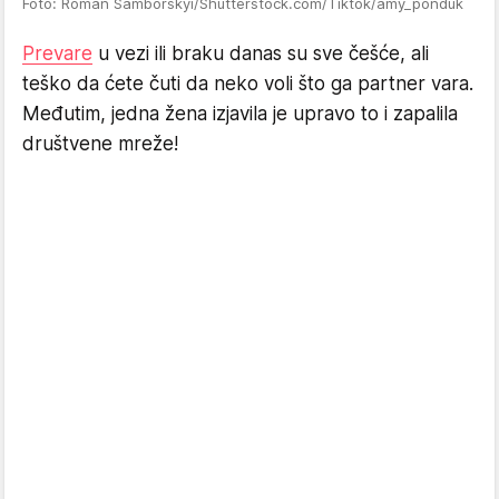
Foto: Roman Samborskyi/Shutterstock.com/Tiktok/amy_ponduk
Prevare
u vezi ili braku danas su sve češće, ali
teško da ćete čuti da neko voli što ga partner vara.
Međutim, jedna žena izjavila je upravo to i zapalila
društvene mreže!