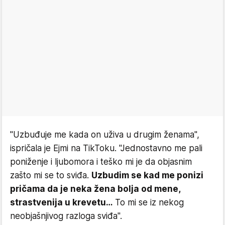
"Uzbuđuje me kada on uživa u drugim ženama",
ispričala je Ejmi na TikToku. "Jednostavno me pali
poniženje i ljubomora i teško mi je da objasnim
zašto mi se to sviđa.
Uzbudim se kad me ponizi
pričama da je neka žena bolja od mene,
strastvenija u krevetu…
To mi se iz nekog
neobjašnjivog razloga sviđa".