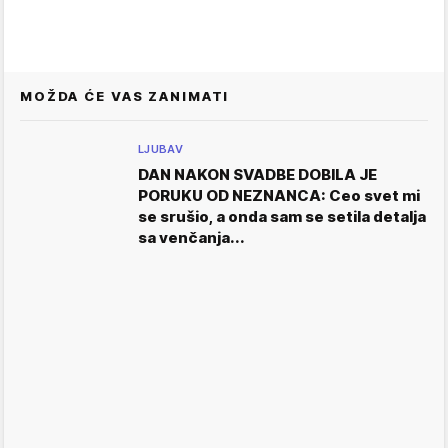
MOŽDA ĆE VAS ZANIMATI
LJUBAV
DAN NAKON SVADBE DOBILA JE
PORUKU OD NEZNANCA: Ceo svet mi
se srušio, a onda sam se setila detalja
sa venčanja...