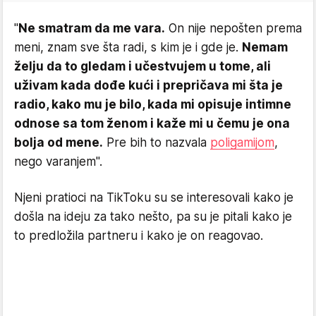
"
Ne smatram da me vara.
On nije nepošten prema
meni, znam sve šta radi, s kim je i gde je.
Nemam
želju da to gledam i učestvujem u tome, ali
uživam kada dođe kući i prepričava mi šta je
radio, kako mu je bilo, kada mi opisuje intimne
odnose sa tom ženom i kaže mi u čemu je ona
bolja od mene.
Pre bih to nazvala
poligamijom
,
nego varanjem".
Njeni pratioci na TikToku su se interesovali kako je
došla na ideju za tako nešto, pa su je pitali kako je
to predložila partneru i kako je on reagovao.