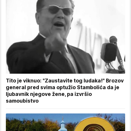
Tito je viknuo: "Zaustavite tog ludaka!" Brozov
general pred svima optužio Stambolića da je
ljubavnik njegove žene, pa izvršio
samoubistvo