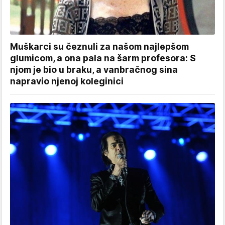
Muškarci su čeznuli za našom najlepšom
glumicom, a ona pala na šarm profesora: S
njom je bio u braku, a vanbračnog sina
napravio njenoj koleginici