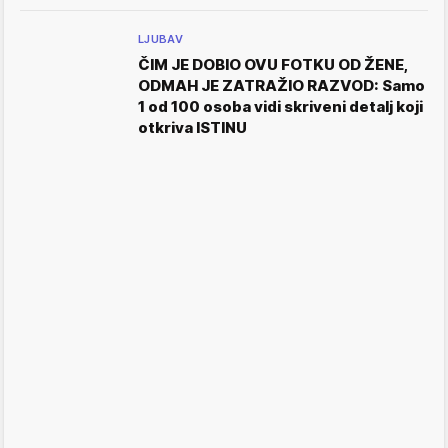
LJUBAV
ČIM JE DOBIO OVU FOTKU OD ŽENE,
ODMAH JE ZATRAŽIO RAZVOD: Samo
1 od 100 osoba vidi skriveni detalj koji
otkriva ISTINU