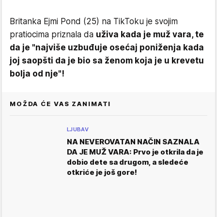
Britanka Ejmi Pond (25) na TikToku je svojim
pratiocima priznala da
uživa kada je muž vara, te
da je "najviše uzbuđuje osećaj poniženja kada
joj saopšti da je bio sa ženom koja je u krevetu
bolja od nje"!
MOŽDA ĆE VAS ZANIMATI
LJUBAV
NA NEVEROVATAN NAČIN SAZNALA
DA JE MUŽ VARA: Prvo je otkrila da je
dobio dete sa drugom, a sledeće
otkriće je još gore!