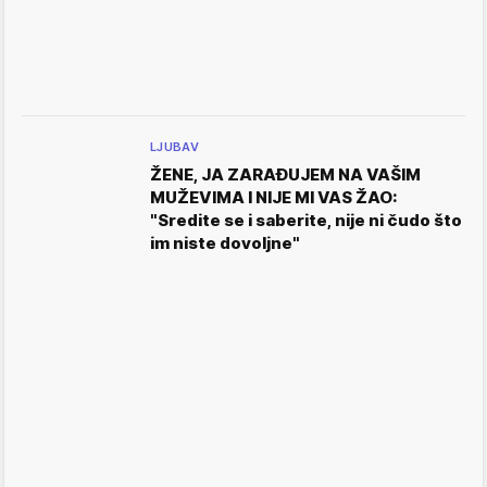
LJUBAV
ŽENE, JA ZARAĐUJEM NA VAŠIM
MUŽEVIMA I NIJE MI VAS ŽAO:
"Sredite se i saberite, nije ni čudo što
im niste dovoljne"