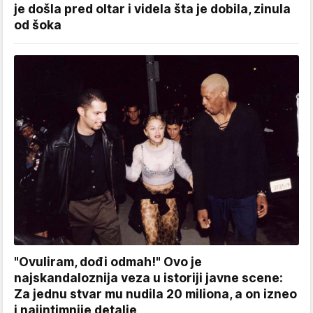
je došla pred oltar i videla šta je dobila, zinula
od šoka
"Ovuliram, dođi odmah!" Ovo je
najskandaloznija veza u istoriji javne scene:
Za jednu stvar mu nudila 20 miliona, a on izneo
i najintimnije detalje