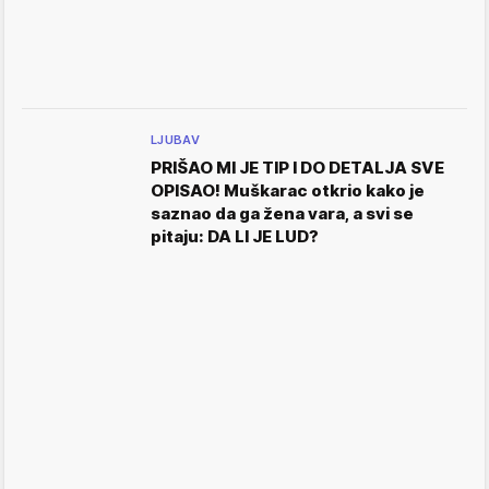
LJUBAV
PRIŠAO MI JE TIP I DO DETALJA SVE
OPISAO! Muškarac otkrio kako je
saznao da ga žena vara, a svi se
pitaju: DA LI JE LUD?