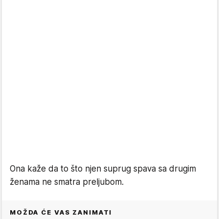
Ona kaže da to što njen suprug spava sa drugim
ženama ne smatra preljubom.
MOŽDA ĆE VAS ZANIMATI