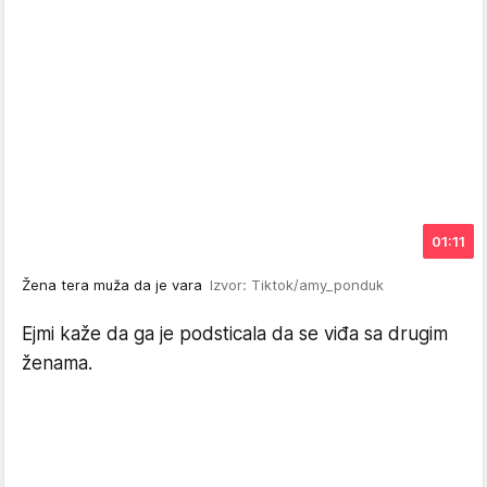
01:11
Žena tera muža da je vara
Izvor: Tiktok/amy_ponduk
Ejmi kaže da ga je podsticala da se viđa sa drugim
ženama.