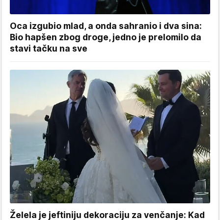
Oca izgubio mlad, a onda sahranio i dva sina:
Bio hapšen zbog droge, jedno je prelomilo da
stavi tačku na sve
Želela je jeftiniju dekoraciju za venčanje: Kad