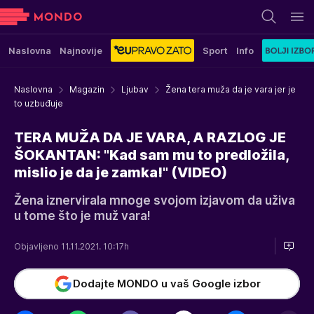
Naslovna
Najnovije
Sport
Info
Naslovna
Magazin
Ljubav
Žena tera muža da je vara jer je
to uzbuđuje
TERA MUŽA DA JE VARA, A RAZLOG JE
ŠOKANTAN: "Kad sam mu to predložila,
mislio je da je zamka!" (VIDEO)
Žena iznervirala mnoge svojom izjavom da uživa
u tome što je muž vara!
Objavljeno 11.11.2021. 10:17h
Dodajte MONDO u vaš Google izbor