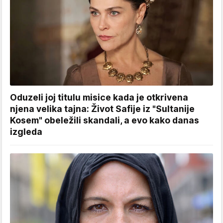
Oduzeli joj titulu misice kada je otkrivena
njena velika tajna: Život Safije iz "Sultanije
Kosem" obeležili skandali, a evo kako danas
izgleda