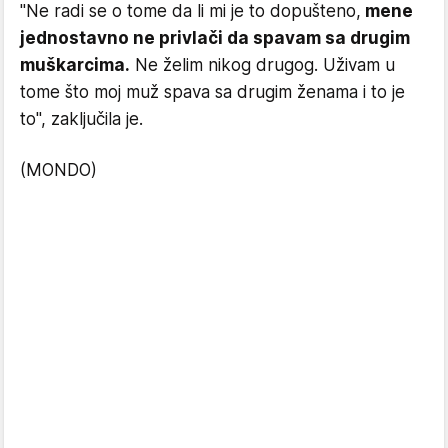
"Ne radi se o tome da li mi je to dopušteno,
mene
jednostavno ne privlači da spavam sa drugim
muškarcima.
Ne želim nikog drugog. Uživam u
tome što moj muž spava sa drugim ženama i to je
to", zaključila je.
(MONDO)