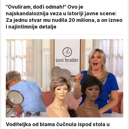
"Ovuliram, dođi odmah!" Ovo je
najskandaloznija veza u istoriji javne scene:
Za jednu stvar mu nudila 20 miliona, a on izneo
i najintimnije detalje
Voditeljka od blama čučnula ispod stola u