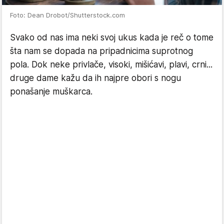
Foto: Dean Drobot/Shutterstock.com
Svako od nas ima neki svoj ukus kada je reč o tome
šta nam se dopada na pripadnicima suprotnog
pola. Dok neke privlače, visoki, mišićavi, plavi, crni...
druge dame kažu da ih najpre obori s nogu
ponašanje muškarca.