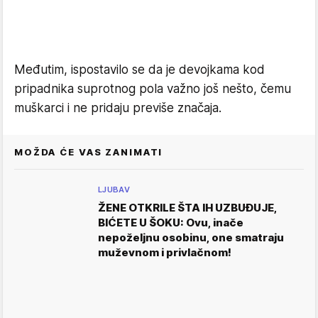
Međutim, ispostavilo se da je devojkama kod
pripadnika suprotnog pola važno još nešto, čemu
muškarci i ne pridaju previše značaja.
MOŽDA ĆE VAS ZANIMATI
LJUBAV
ŽENE OTKRILE ŠTA IH UZBUĐUJE,
BIĆETE U ŠOKU: Ovu, inače
nepoželjnu osobinu, one smatraju
muževnom i privlačnom!