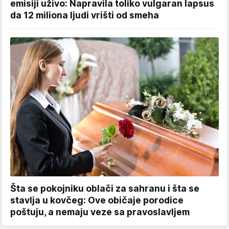
emisiji uživo: Napravila toliko vulgaran lapsus
da 12 miliona ljudi vrišti od smeha
Šta se pokojniku oblači za sahranu i šta se
stavlja u kovčeg: Ove običaje porodice
poštuju, a nemaju veze sa pravoslavljem