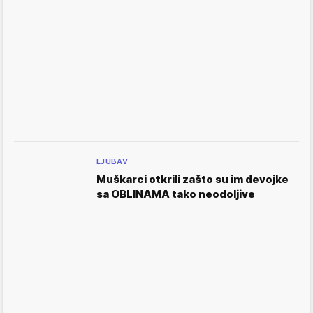
LJUBAV
Muškarci otkrili zašto su im devojke
sa OBLINAMA tako neodoljive