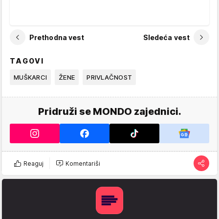
Prethodna vest
Sledeća vest
TAGOVI
MUŠKARCI
ŽENE
PRIVLAČNOST
Pridruži se MONDO zajednici.
Reaguj
Komentariši