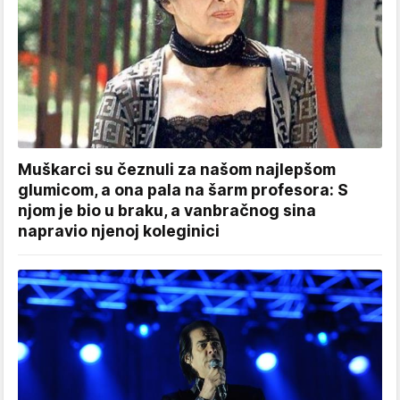
Muškarci su čeznuli za našom najlepšom
glumicom, a ona pala na šarm profesora: S
njom je bio u braku, a vanbračnog sina
napravio njenoj koleginici