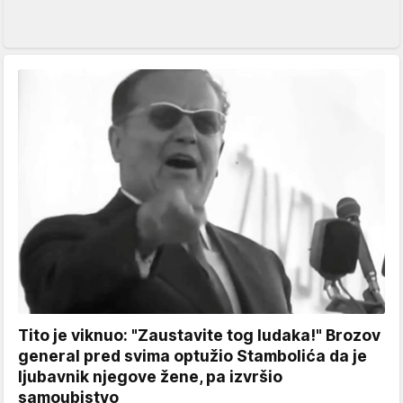
Tito je viknuo: "Zaustavite tog ludaka!" Brozov
general pred svima optužio Stambolića da je
ljubavnik njegove žene, pa izvršio
samoubistvo