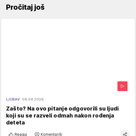
Pročitaj još
LJUBAV
06.08.2026.
Zašto? Na ovo pitanje odgovorili su ljudi
koji su se razveli odmah nakon rođenja
deteta
Reaguj
Komentariši