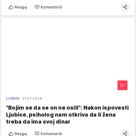
Reaguj
Komentariši
LJUBAV
31.07.2026.
"Bojim se da se on ne osili": Nakon ispovesti
Ljubice, psiholog nam otkriva da li žena
treba da ima svoj dinar
Reaguj
Komentariši