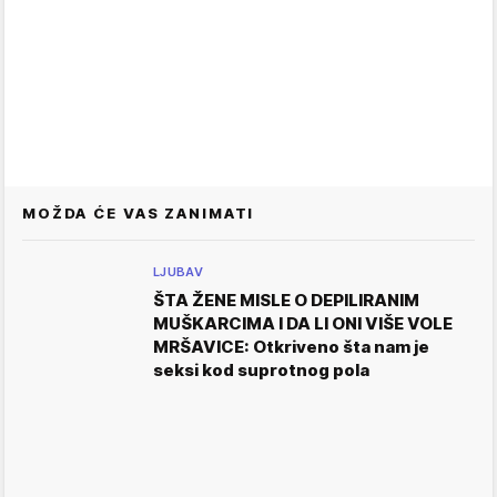
MOŽDA ĆE VAS ZANIMATI
LJUBAV
ŠTA ŽENE MISLE O DEPILIRANIM
MUŠKARCIMA I DA LI ONI VIŠE VOLE
MRŠAVICE: Otkriveno šta nam je
seksi kod suprotnog pola