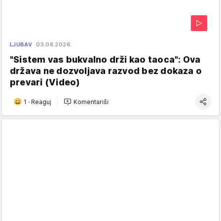
LJUBAV
03.08.2026.
"Sistem vas bukvalno drži kao taoca": Ova
država ne dozvoljava razvod bez dokaza o
prevari (Video)
1
·
Reaguj
Komentariši