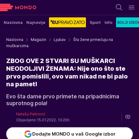
Naslovna
Najnovije
Sport
Info
Naslovna
Magazin
Ljubav
Šta žene prmećuju na
muškarcima
ZBOG OVE 2 STVARI SU MUŠKARCI
NEODOLJIVI ŽENAMA: Nije ono što ste
prvo pomislili, ovo vam nikad ne bi palo
na pamet!
Evo šta dame prvo primete na pripadnicima
suprotnog pola!
Nataša Petrović
Objavljeno 15.01.2022. 10:25h
Dodajte MONDO u vaš Google izbor