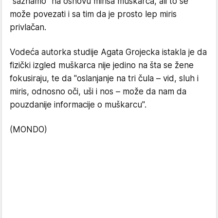
"saznamo" na osnovu mirisa muškarca, ali to se
može povezati i sa tim da je prosto lep miris
privlačan.
Vodeća autorka studije Agata Grojecka istakla je da
fizički izgled muškarca nije jedino na šta se žene
fokusiraju, te da "oslanjanje na tri čula – vid, sluh i
miris, odnosno oči, uši i nos – može da nam da
pouzdanije informacije o muškarcu".
(MONDO)