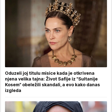
Oduzeli joj titulu misice kada je otkrivena
njena velika tajna: Život Safije iz "Sultanije
Kosem" obeležili skandali, a evo kako danas
izgleda