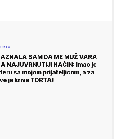
JUBAV
SAZNALA SAM DA ME MUŽ VARA
A NAJUVRNUTIJI NAČIN: Imao je
feru sa mojom prijateljicom, a za
ve je kriva TORTA!