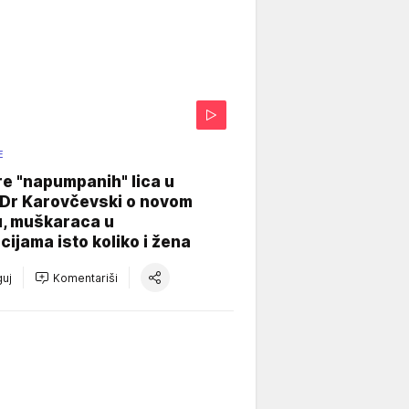
E
re "napumpanih" lica u
: Dr Karovčevski o novom
u, muškaraca u
cijama isto koliko i žena
uj
Komentariši