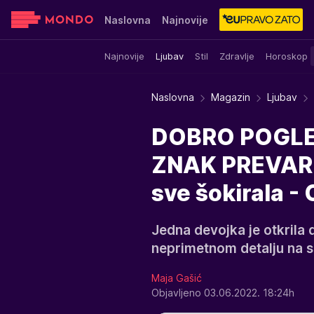
Naslovna
Najnovije
Najnovije
Ljubav
Stil
Zdravlje
Horoskop
Sensa
Stvar ukusa
Yumama
Naslovna
Magazin
Ljubav
DOBRO POGLED
ZNAK PREVARE
sve šokirala 
Jedna devojka je otkrila 
neprimetnom detalju na sl
Maja Gašić
Objavljeno 03.06.2022. 18:24h