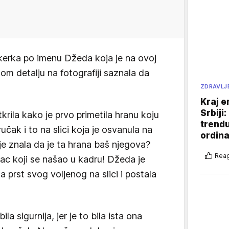
okerka po imenu Džeda koja je na ovoj
nom detalju na fotografiji saznala da
ZDRAVLJ
Kraj e
Srbiji
rila kako je prvo primetila hranu koju
trend
učak i to na slici koja je osvanula na
ordina
 je znala da je ta hrana baš njegova?
Reag
lac koji se našao u kadru! Džeda je
 prst svog voljenog na slici i postala
ila sigurnija, jer je to bila ista ona