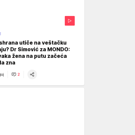
E
shrana utiče na veštačku
nju? Dr Simović za MONDO:
vaka žena na putu začeća
da zna
uj
2