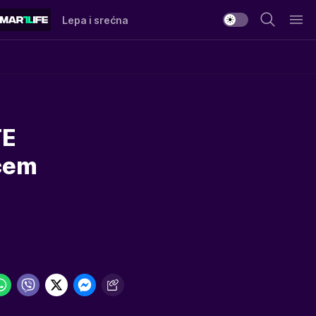
Lepa i srećna
TE
ćem