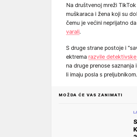
Na društvenoj mreži TikTok 
muškaraca i žena koji su dobi
čemu je većini neprijatno da
varali
.
S druge strane postoje i "s
ektrema
razvile detektivske
na druge prenose saznanja i
li imaju posla s preljubnikom
MOŽDA ĆE VAS ZANIMATI
L
S
K