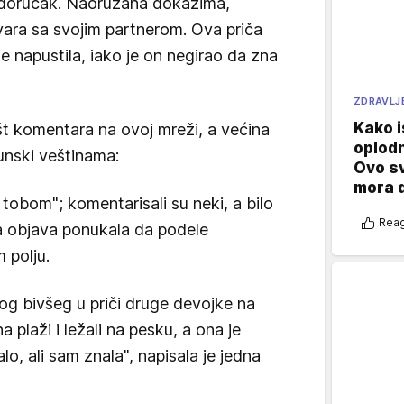
 doručak. Naoružana dokazima,
vara sa svojim partnerom. Ova priča
e napustila, iako je on negirao da zna
ZDRAVLJ
Kako i
št komentara na ovoj mreži, a većina
oplod
junski veštinama:
Ovo s
mora 
 tobom"; komentarisali su neki, a bilo
Reag
ena objava ponukala da podele
 polju.
g bivšeg u priči druge devojke na
a plaži i ležali na pesku, a ona je
o, ali sam znala", napisala je jedna