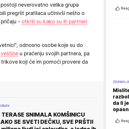
postoji neverovatno velika grupa
Reag
li pregršt pratilaca učinivši nešto o
 pričaju -
otkrili su kako su ih partneri
avetnici", odnosno osobe koje su do
 veštine
u praćenju svojih partnera, pa
 trikove koji će im pomoći provere da
.
ZDRAVLJ
Mislit
razbol
da li j
JUBAV
opasn
 TERASE SNIMALA KOMŠINICU
Reag
AKO SE SVETI DEČKU, SVE PRŠTI!