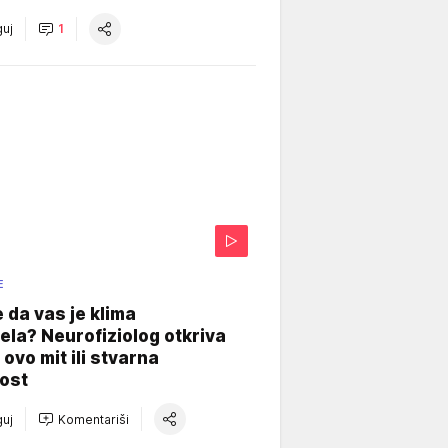
uj
1
E
e da vas je klima
ela? Neurofiziolog otkriva
e ovo mit ili stvarna
ost
uj
Komentariši