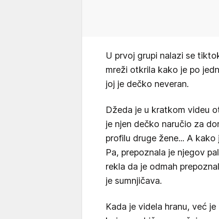
U prvoj grupi nalazi se tikt
mreži otkrila kako je po jed
joj je dečko neveran.
Džeda je u kratkom videu otk
je njen dečko naručio za dor
profilu druge žene... A kako
Pa, prepoznala je njegov pa
rekla da je odmah prepoznala
je sumnjičava.
Kada je videla hranu, već je b