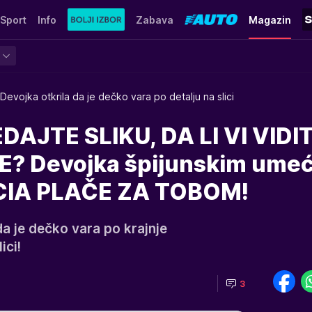
Sport
Info
Zabava
Magazin
Devojka otkrila da je dečko vara po detalju na slici
AJTE SLIKU, DA LI VI VIDI
? Devojka špijunskim ume
- CIA PLAČE ZA TOBOM!
da je dečko vara po krajnje
ici!
3