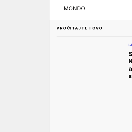
MONDO
PROČITAJTE I OVO
L
N
a
s