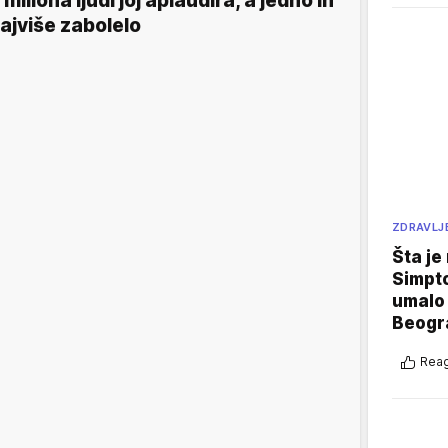
 miliona ljudi joj aplaudira, a jedno ih
ajviše zabolelo
ZDRAVLJ
Šta je
Simpto
umalo 
Beogr
Reag