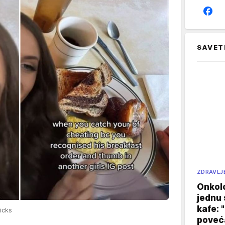
SAVET
ZDRAVLJ
Onkol
jednu 
kafe: 
icks
poveća