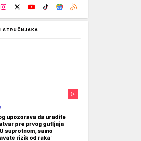
I STRUČNJAKA
E
og upozorava da uradite
stvar pre prvog gutljaja
"U suprotnom, samo
vate rizik od raka"