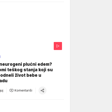
E
 neurogeni plućni edem?
mi teškog stanja koji su
odneli život bebe u
adu
uj
Komentariši