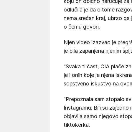
koju on obično naručuje za
odlučila je da o tome razgo
nema srećan kraj, ubrzo ga j
o čemu govori.
Njen video izazvao je pregr
je bila zapanjena njenim špi
"Svaka ti čast, CIA plače za
je i onih koje je njena iskr
sopstveno iskustvo na ovom
"Prepoznala sam stopalo svo
Instagramu. Bili su zajedno n
objavila samo njegovo stopal
tiktokerka.