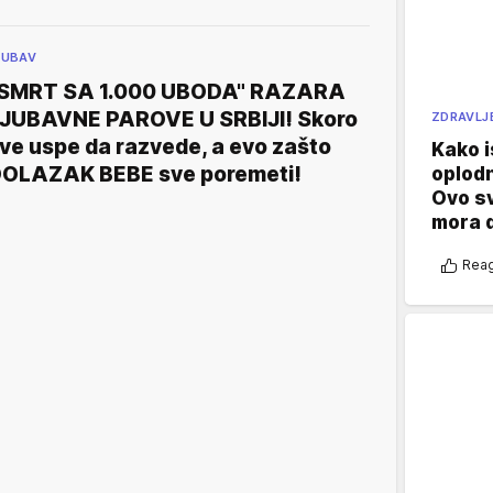
JUBAV
SMRT SA 1.000 UBODA" RAZARA
JUBAVNE PAROVE U SRBIJI! Skoro
ZDRAVLJ
ve uspe da razvede, a evo zašto
Kako i
OLAZAK BEBE sve poremeti!
oplod
Ovo s
mora 
Reag