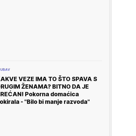
JUBAV
AKVE VEZE IMA TO ŠTO SPAVA S
RUGIM ŽENAMA? BITNO DA JE
REĆAN! Pokorna domaćica
okirala - "Bilo bi manje razvoda"