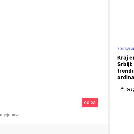
ZDRAVLJ
Kraj e
Srbiji
trend
ordina
Reag
00:28
aognjenovic