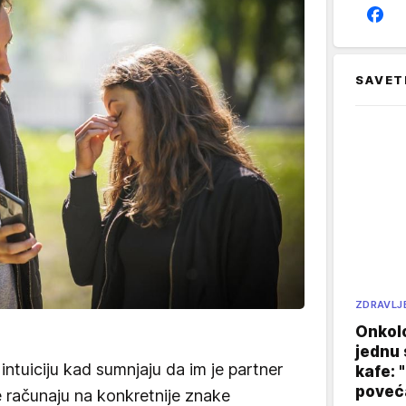
SAVET
ZDRAVLJ
Onkol
jednu 
intuiciju kad sumnjaju da im je partner
kafe: 
poveća
e računaju na konkretnije znake