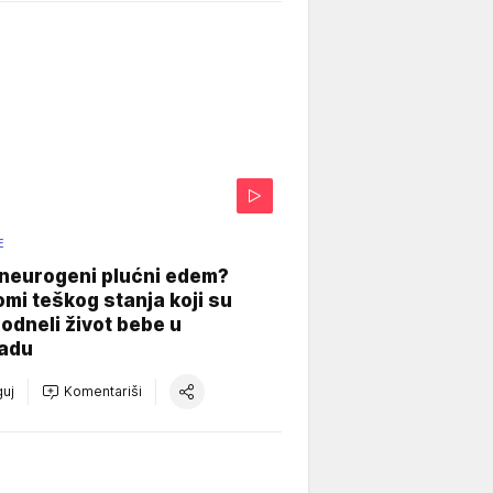
E
 neurogeni plućni edem?
mi teškog stanja koji su
odneli život bebe u
adu
uj
Komentariši