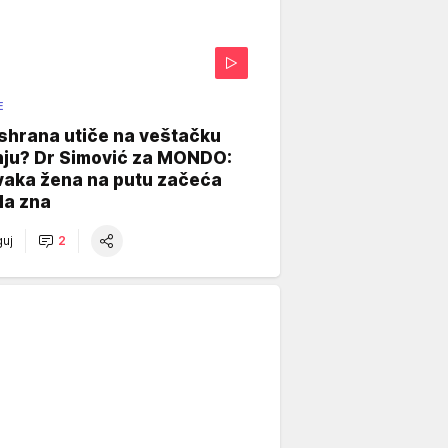
E
shrana utiče na veštačku
nju? Dr Simović za MONDO:
vaka žena na putu začeća
da zna
uj
2