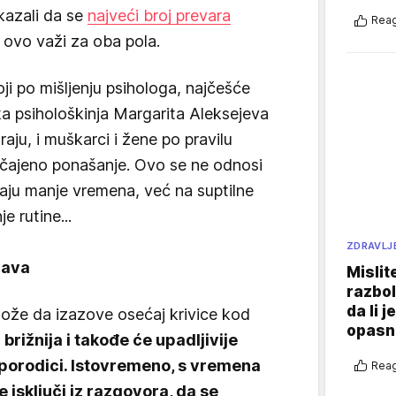
okazali da se
najveći broj prevara
Reag
A ovo važi za oba pola.
oji po mišljenju psihologa, najčešće
a psihološkinja Margarita Aleksejeva
aju, i muškarci i žene po pravilu
ičajeno ponašanje. Ovo se ne odnosi
ju manje vremena, već na suptilne
e rutine...
ZDRAVLJ
java
Mislit
razbol
da li j
ože da izazove osećaj krivice kod
opasn
brižnija i takođe će upadljivije
porodici. Istovremeno, s vremena
Reag
 isključi iz razgovora, da se