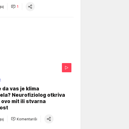
uj
1
E
e da vas je klima
ela? Neurofiziolog otkriva
e ovo mit ili stvarna
ost
uj
Komentariši