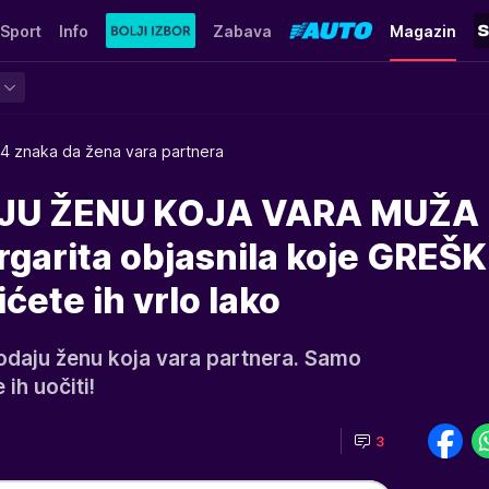
Sport
Info
Zabava
Magazin
4 znaka da žena vara partnera
U ŽENU KOJA VARA MUŽA I
garita objasnila koje GREŠ
ćete ih vrlo lako
 odaju ženu koja vara partnera. Samo
 ih uočiti!
3