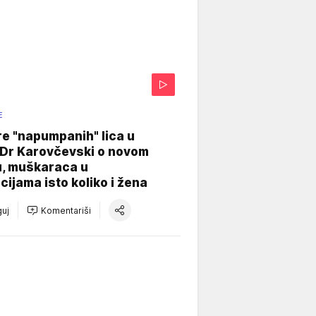
E
re "napumpanih" lica u
: Dr Karovčevski o novom
u, muškaraca u
cijama isto koliko i žena
uj
Komentariši