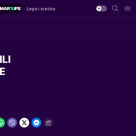
Lepa i srećna
LI
KE