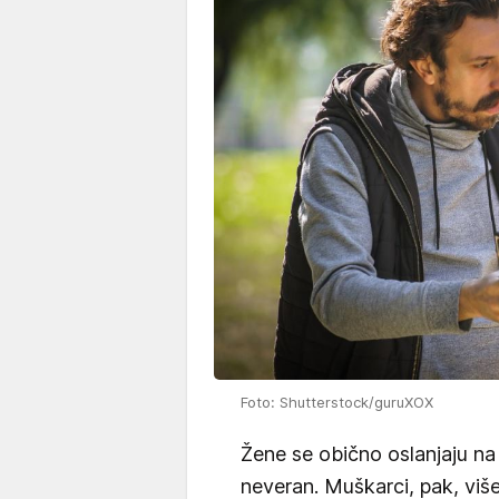
Foto: Shutterstock/guruXOX
Žene se obično oslanjaju na 
neveran. Muškarci, pak, viš