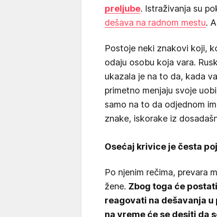
preljube
. Istraživanja su p
dešava na radnom mestu
. 
Postoje neki znakovi koji, k
odaju osobu koja vara. Rusk
ukazala je na to da, kada var
primetno menjaju svoje uob
samo na to da odjednom ima
znake, iskorake iz dosadašnj
Osećaj krivice je česta po
Po njenim rečima, prevara m
žene.
Zbog toga će postati 
reagovati na dešavanja u 
na vreme će se desiti da se