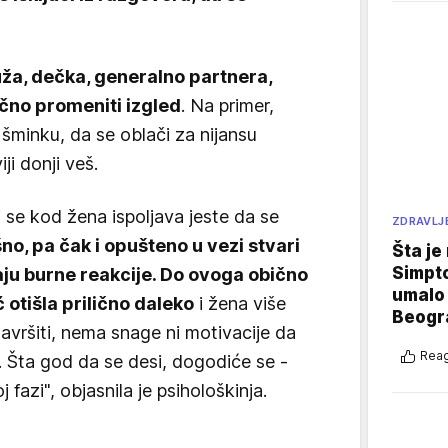
ža, dečka, generalno partnera,
čno promeniti izgled
. Na primer,
u šminku, da se oblači za nijansu
iji donji veš.
i se kod žena ispoljava jeste da se
ZDRAVLJ
, pa čak i opušteno u vezi stvari
Šta je
Simpto
aju burne reakcije. Do ovoga obično
umalo 
 otišla prilično daleko
i žena više
Beogr
avršiti, nema snage ni motivacije da
Reag
bor. Šta god da se desi, dogodiće se -
 fazi", objasnila je psihološkinja.