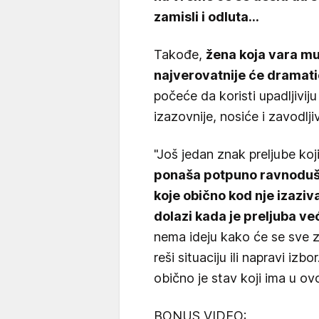
zamisli i odluta...
Takođe,
žena koja vara mu
najverovatnije će dramati
počeće da koristi upadljivij
izazovnije, nosiće i zavodljiv
"Još jedan znak preljube koj
ponaša potpuno ravnodušno
koje obično kod nje izaziv
dolazi kada je preljuba već
nema ideju kako će se sve z
reši situaciju ili napravi iz
obično je stav koji ima u ovoj
BONUS VIDEO: