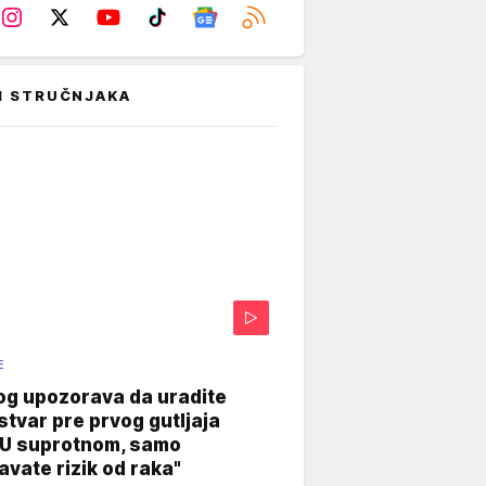
I STRUČNJAKA
E
og upozorava da uradite
stvar pre prvog gutljaja
"U suprotnom, samo
vate rizik od raka"