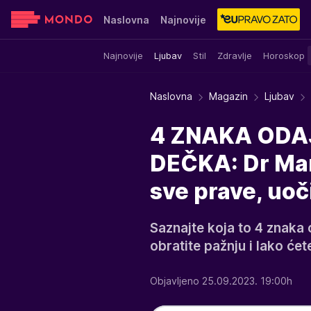
Naslovna
Najnovije
Najnovije
Ljubav
Stil
Zdravlje
Horoskop
Sensa
Stvar ukusa
Yumama
Naslovna
Magazin
Ljubav
4 ZNAKA ODAJ
DEČKA: Dr Mar
sve prave, uoči
Saznajte koja to 4 znaka
obratite pažnju i lako ćete
Objavljeno 25.09.2023. 19:00h