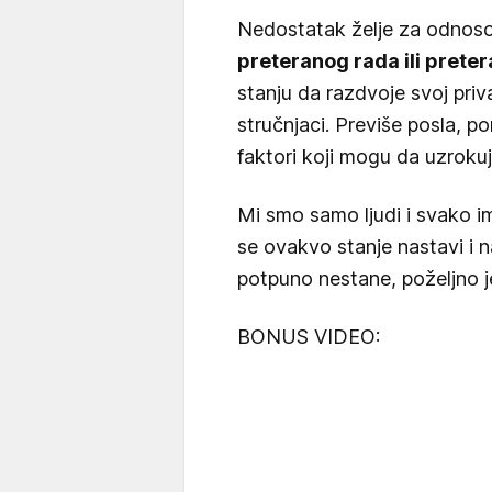
Nedostatak želje za odnos
preteranog rada ili preter
stanju da razdvoje svoj priva
stručnjaci. Previše posla, po
faktori koji mogu da uzroku
Mi smo samo ljudi i svako 
se ovakvo stanje nastavi i 
potpuno nestane, poželjno je
BONUS VIDEO: