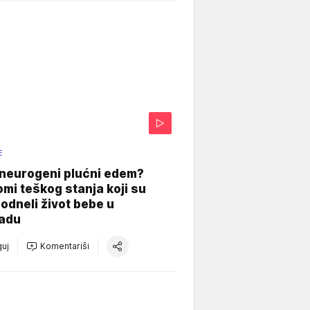
E
 neurogeni plućni edem?
mi teškog stanja koji su
odneli život bebe u
adu
uj
Komentariši