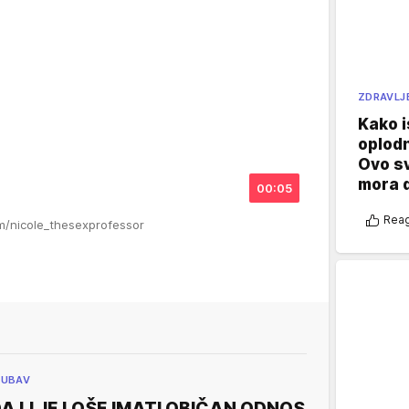
ZDRAVLJ
Kako i
oplod
Ovo s
mora 
00:05
Reag
am/nicole_thesexprofessor
JUBAV
A LI JE LOŠE IMATI OBIČAN ODNOS