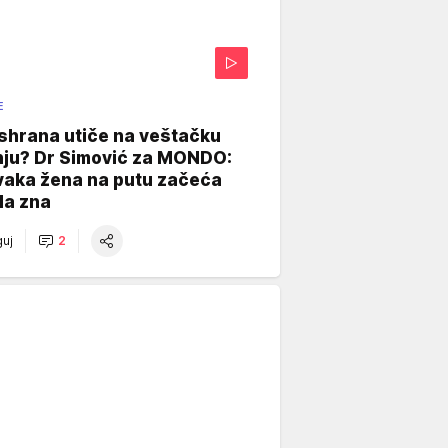
E
shrana utiče na veštačku
nju? Dr Simović za MONDO:
vaka žena na putu začeća
da zna
uj
2