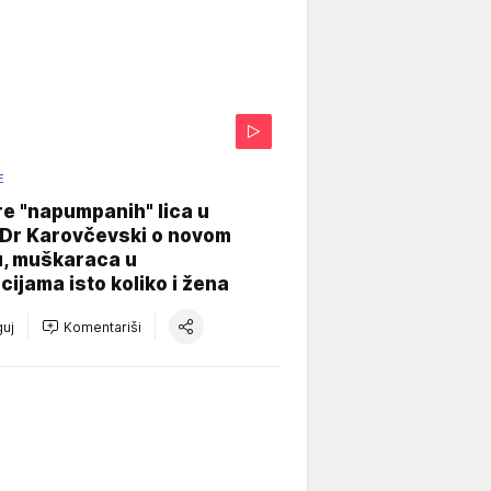
E
re "napumpanih" lica u
: Dr Karovčevski o novom
u, muškaraca u
cijama isto koliko i žena
uj
Komentariši