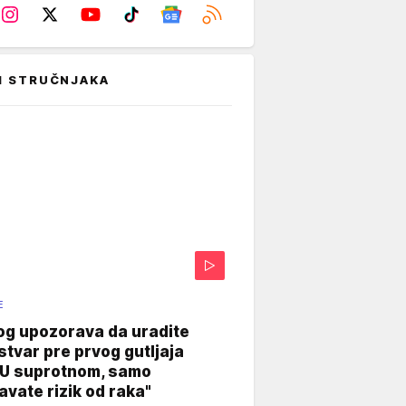
I STRUČNJAKA
E
og upozorava da uradite
stvar pre prvog gutljaja
"U suprotnom, samo
vate rizik od raka"