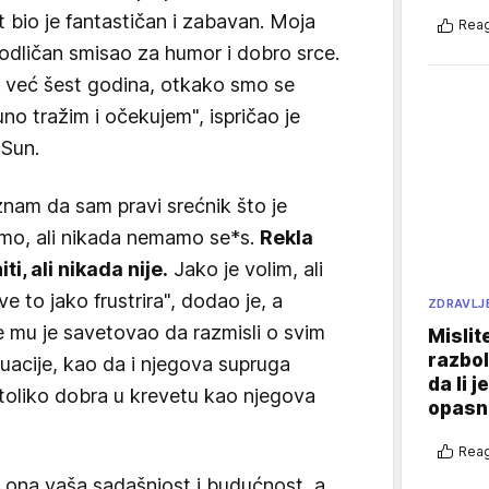
ot bio je fantastičan i zabavan. Moja
Reag
odličan smisao za humor i dobro srce.
 već šest godina, otkako smo se
no tražim i očekujem", ispričao je
Sun.
znam da sam pravi srećnik što je
imo, ali nikada nemamo se*s.
Rekla
i, ali nikada nije.
Jako je volim, ali
to jako frustrira", dodao je, a
ZDRAVLJ
 mu je savetovao da razmisli o svim
Mislit
razbol
acije, kao da i njegova supruga
da li j
toliko dobra u krevetu kao njegova
opasn
Reag
e ona vaša sadašnjost i budućnost, a