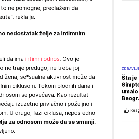
o to ne pomogne, predlažem da
uta", rekla je.
o nedostatak želje za intimnim
eli da ima
intimni odnos
. Ovo je
 ne traje predugo, ne treba joj
ZDRAVLJ
od žena, se*sualna aktivnost može da
Šta je
Simpto
nim ciklusom. Tokom plodnih dana i
umalo 
 odnosom se povećava. Kao rezultat
Beogr
ćaju izuzetno privlačno i poželjno i
Reag
rom. U drugoj fazi ciklusa, neposredno
elja za odnosom može da se smanji.
vljeno.