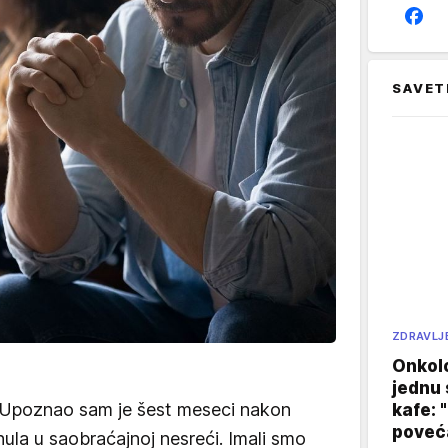
SAVET
ZDRAVLJ
Onkol
jednu 
 Upoznao sam je šest meseci nakon
kafe: 
poveća
ula u saobraćajnoj nesreći. Imali smo