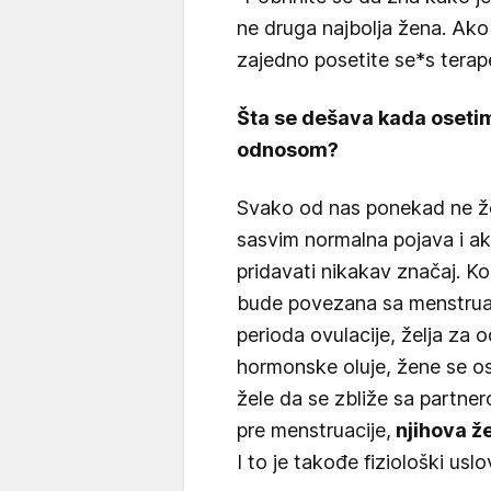
ne druga najbolja žena. Ak
zajedno posetite se*s terape
Šta se dešava kada osetim
odnosom?
Svako od nas ponekad ne ž
sasvim normalna pojava i ako
pridavati nikakav značaj. K
bude povezana sa menstrual
perioda ovulacije, želja za
hormonske oluje, žene se ose
žele da se zbliže sa partne
pre menstruacije,
njihova ž
I to je takođe fiziološki uslo