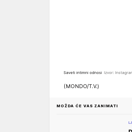
Saveti intimni odnosi
Izvor: Instagr
(MONDO/T.V.)
MOŽDA ĆE VAS ZANIMATI
L
D