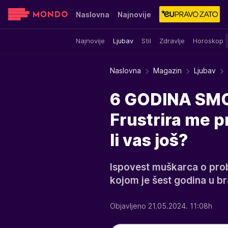
Naslovna
Najnovije
Najnovije
Ljubav
Stil
Zdravlje
Horoskop
Sensa
Stvar ukusa
Yumama
Naslovna
Magazin
Ljubav
6 GODINA SMO
Frustrira me 
li vas još?
Ispovest muškarca o pro
kojom je šest godina u br
Objavljeno 21.05.2024. 11:08h