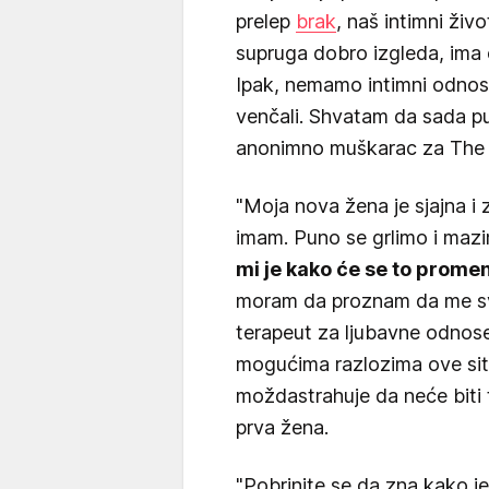
prelep
brak
, naš intimni živ
supruga dobro izgleda, ima 
Ipak, nemamo intimni odnos
venčali. Shvatam da sada pu
anonimno muškarac za The 
"Moja nova žena je sjajna i 
imam. Puno se grlimo i maz
mi je kako će se to promenit
moram da proznam da me sve 
terapeut za ljubavne odnose
mogućima razlozima ove situ
moždastrahuje da neće biti 
prva žena.
"Pobrinite se da zna kako j