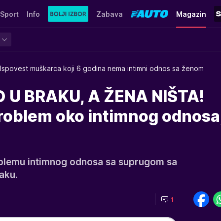
Sport
Info
Zabava
Magazin
Ispovest muškarca koji 6 godina nema intimni odnos sa ženom
 U BRAKU, A ŽENA NIŠTA!
problem oko intimnog odnosa
blemu intimnog odnosa sa suprugom sa
aku.
1