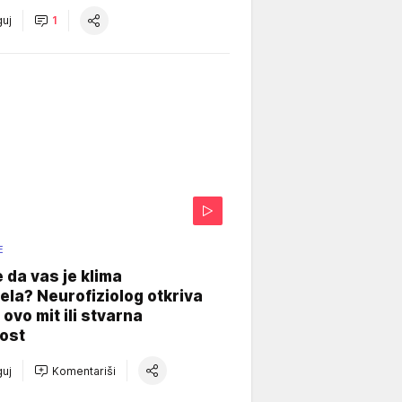
uj
1
E
e da vas je klima
ela? Neurofiziolog otkriva
e ovo mit ili stvarna
ost
uj
Komentariši