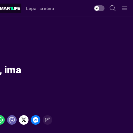
Lepa i srećna
, ima