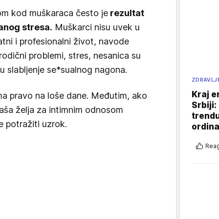
om kod muškaraca često je
rezultat
anog stresa.
Muškarci nisu uvek u
tni i profesionalni život, navode
rodični problemi, stres, nesanica su
ju slabljenje se*sualnog nagona.
ZDRAVLJ
Kraj e
ima pravo na loše dane. Međutim, ako
Srbiji
naša želja za intimnim odnosom
trend
 potražiti uzrok.
ordina
Reag