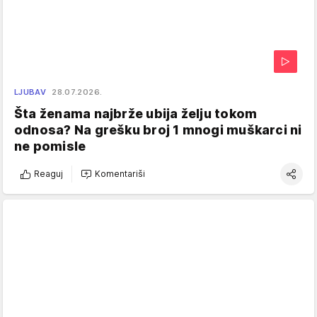
LJUBAV
28.07.2026.
Šta ženama najbrže ubija želju tokom
odnosa? Na grešku broj 1 mnogi muškarci ni
ne pomisle
Reaguj
Komentariši