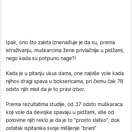
Ipak, ono što zaista iznenađuje je da su, prema
istraživanju, muškarcima žene privlačnije u pidžami,
nego kada su potpuno nage?!
Kada je u pitanju ukus dama, one najviše vole kada
njihov dragi spava u boksericama, pri čemu čak 78
odsto njih misli da je to pravi izbor.
Prema rezultatima studije, od 37 odsto muškaraca
koji vole da devojke spavaju u pidžami, više od
polovine njih reklo je da je to "prosto slatko", dok
ostatak ispitanika svoje mišljenje "brani"