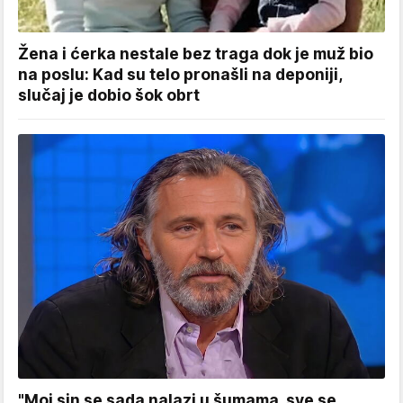
Žena i ćerka nestale bez traga dok je muž bio
na poslu: Kad su telo pronašli na deponiji,
slučaj je dobio šok obrt
"Moj sin se sada nalazi u šumama, sve se