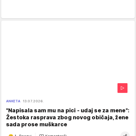
ANKETA
13.07.2026.
"Napisala sam mu na pici - udaj se za mene":
Žestoka rasprava zbog novog običaja, žene
sada prose muškarce