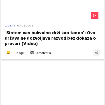
LJUBAV
03.08.2026.
"Sistem vas bukvalno drži kao taoca": Ova
država ne dozvoljava razvod bez dokaza o
prevari (Video)
1
·
Reaguj
Komentariši