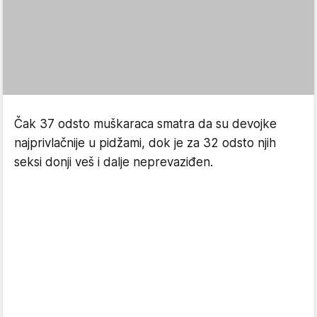
Čak 37 odsto muškaraca smatra da su devojke
najprivlačnije u pidžami, dok je za 32 odsto njih
seksi donji veš i dalje neprevaziđen.