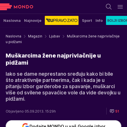
Naslovna
Najnovije
Sport
Info
Naslovna
Magazin
Ljubav
Muškarcima žene najprivlačnije
u pidžami
Muškarcima žene najprivlačnije u
pidžami
Iako se dame neprestano sređuju kako bi bile
što atraktivnije partnerima, čak i kada je u
pitanju izbor garderobe za spavanje, muškarci
više od svilene spavaćice vole da vide devojku u
pidžami.
Objavljeno 05.09.2013. 15:29h
51
Dodajte MONDO u vaš Google izbor