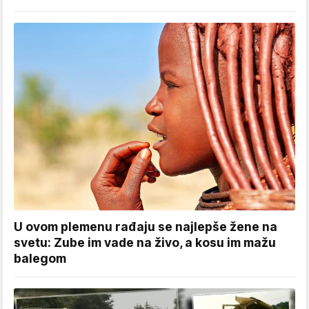
U ovom plemenu rađaju se najlepše žene na
svetu: Zube im vade na živo, a kosu im mažu
balegom