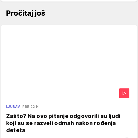
Pročitaj još
LJUBAV
PRE 22 H
Zašto? Na ovo pitanje odgovorili su ljudi
koji su se razveli odmah nakon rođenja
deteta