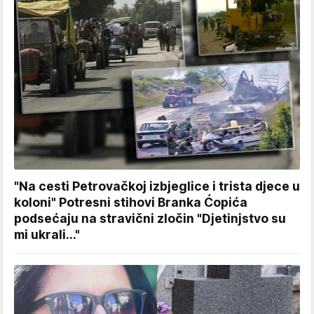
"Na cesti Petrovačkoj izbjeglice i trista djece u
koloni" Potresni stihovi Branka Ćopića
podsećaju na stravični zločin "Djetinjstvo su
mi ukrali..."