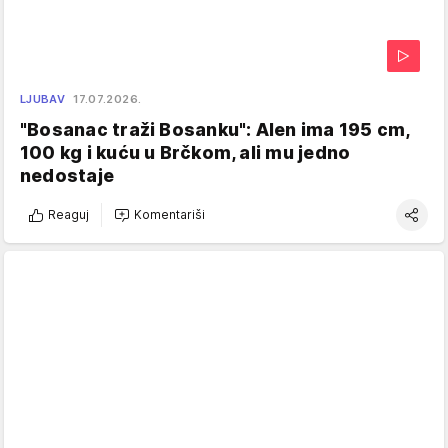
LJUBAV
17.07.2026.
"Bosanac traži Bosanku": Alen ima 195 cm,
100 kg i kuću u Brčkom, ali mu jedno
nedostaje
Reaguj
Komentariši