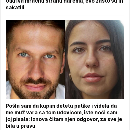
otkriva mračnu stranu harema, evo zašto su ih
sakatili
Pošla sam da kupim detetu patike i videla da
me muž vara sa tom udovicom, iste noći sam
joj pisala: Iznova čitam njen odgovor, za sve je
bila u pravu