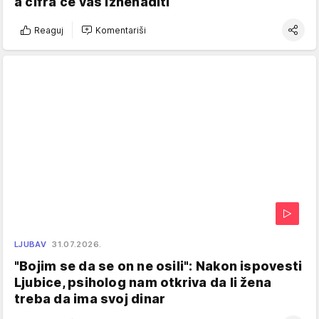
a cifra će vas iznenaditi
Reaguj
Komentariši
LJUBAV
31.07.2026.
"Bojim se da se on ne osili": Nakon ispovesti
Ljubice, psiholog nam otkriva da li žena
treba da ima svoj dinar