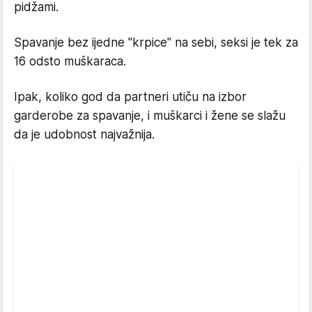
pidžami.
Spavanje bez ijedne "krpice" na sebi, seksi je tek za
16 odsto muškaraca.
Ipak, koliko god da partneri utiču na izbor
garderobe za spavanje, i muškarci i žene se slažu
da je udobnost najvažnija.