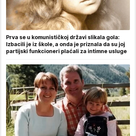
Prva se u komunističkoj državi slikala gola:
Izbacili je iz škole, a onda je priznala da su joj
partijski funkcioneri plaćali za intimne usluge