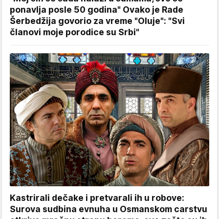
ponavlja posle 50 godina" Ovako je Rade
Šerbedžija govorio za vreme "Oluje": "Svi
članovi moje porodice su Srbi"
Kastrirali dečake i pretvarali ih u robove:
Surova sudbina evnuha u Osmanskom carstvu