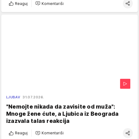
Reaguj
Komentariši
LJUBAV
31.07.2026.
"Nemojte nikada da zavisite od muža":
Mnoge žene ćute, a Ljubica iz Beograda
izazvala talas reakcija
Reaguj
Komentariši