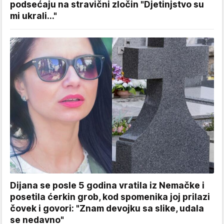
podsećaju na stravični zločin "Djetinjstvo su
mi ukrali..."
Dijana se posle 5 godina vratila iz Nemačke i
posetila ćerkin grob, kod spomenika joj prilazi
čovek i govori: "Znam devojku sa slike, udala
se nedavno"