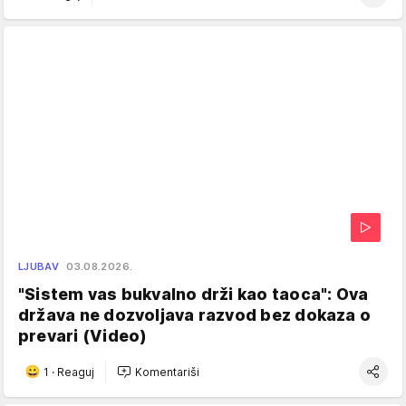
LJUBAV
03.08.2026.
"Sistem vas bukvalno drži kao taoca": Ova
država ne dozvoljava razvod bez dokaza o
prevari (Video)
1
·
Reaguj
Komentariši