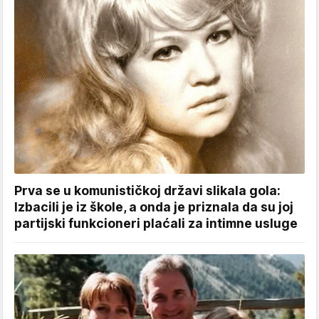
Prva se u komunističkoj državi slikala gola:
Izbacili je iz škole, a onda je priznala da su joj
partijski funkcioneri plaćali za intimne usluge