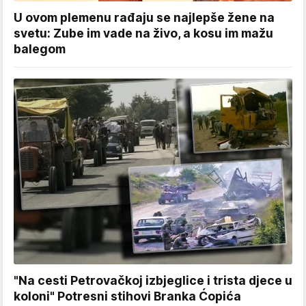
U ovom plemenu rađaju se najlepše žene na
svetu: Zube im vade na živo, a kosu im mažu
balegom
"Na cesti Petrovačkoj izbjeglice i trista djece u
koloni" Potresni stihovi Branka Ćopića