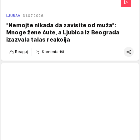
LJUBAV
31.07.2026.
"Nemojte nikada da zavisite od muža":
Mnoge žene ćute, a Ljubica iz Beograda
izazvala talas reakcija
Reaguj
Komentariši