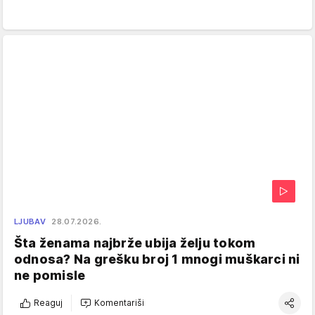
LJUBAV
28.07.2026.
Šta ženama najbrže ubija želju tokom
odnosa? Na grešku broj 1 mnogi muškarci ni
ne pomisle
Reaguj
Komentariši