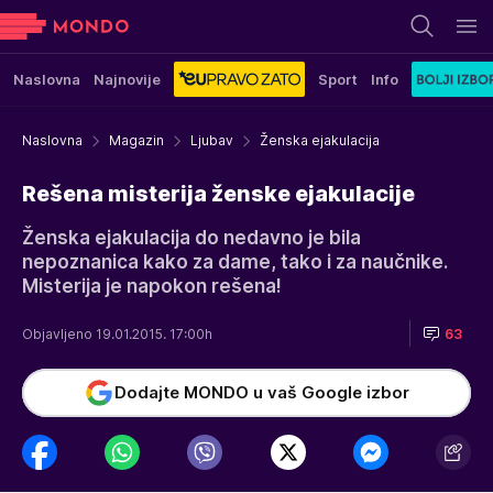
Naslovna
Najnovije
Sport
Info
Naslovna
Magazin
Ljubav
Ženska ejakulacija
Rešena misterija ženske ejakulacije
Ženska ejakulacija do nedavno je bila
nepoznanica kako za dame, tako i za naučnike.
Misterija je napokon rešena!
Objavljeno 19.01.2015. 17:00h
63
Dodajte MONDO u vaš Google izbor