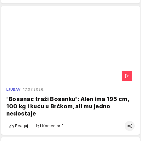
LJUBAV
17.07.2026.
"Bosanac traži Bosanku": Alen ima 195 cm,
100 kg i kuću u Brčkom, ali mu jedno
nedostaje
Reaguj
Komentariši