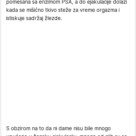
pomešana sa enzimom PSA, a do ejakulacije dolazi
kada se mišićno tkivo steže za vreme orgazma i
istiskuje sadržaj žlezde.
S obzirom na to da ni dame nisu bile mnogo