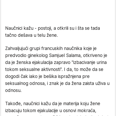
Naučnici kažu - postoji, a otkrili su i šta se tada
tačno dešava u telu žene.
Zahvaljujući grupi francuskih naučnika koje je
predvodio ginekolog Samjuel Salama, otkriveno je
da je ženska ejakulacija zapravo "izbacivanje urina
tokom seksualne aktivnosti". I da, to može da se
dogodi čak iako je bešika ispražnjena pre
seksualnog odnosa, i znak je da žena zaista uživa u
odnosu.
Takođe, naučnici kažu da je materija koju žene
izbacuju tokom ejakulacije u osnovi mokraća,