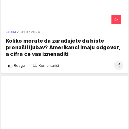
LJUBAV
31.07.2026.
Koliko morate da zarađujete da biste
pronašli ljubav? Amerikanci imaju odgovor,
a cifra će vas iznenaditi
Reaguj
Komentariši