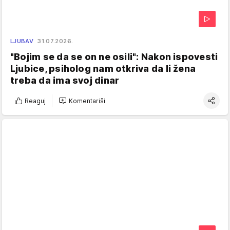
LJUBAV
31.07.2026.
"Bojim se da se on ne osili": Nakon ispovesti
Ljubice, psiholog nam otkriva da li žena
treba da ima svoj dinar
Reaguj
Komentariši