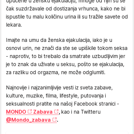
upućene u žensku ejakulaciju, mnoge od njih su se
čak suzdržavale od dostizanja vrhunca, kako ne bi
ispustile tu malu količinu urina ili su tražile savete od
lekara.
Imajte na umu da ženska ejakulacija, iako je u
osnovi urin, ne znači da ste se upiškile tokom seksa
- naprotiv, to bi trebalo da smatrate uzbudljivim jer
je to znak da uživate u seksu, pošto se ejakulacija,
za razliku od orgazma, ne može odglumiti.
Najnovije i najzanimljivije vesti iz sveta zabave,
kulture, muzike, filma, lifestyle, putovanja i
seksualnosti pratite na našoj Facebook stranici -
MONDO
Zabava
,
kao i na Twitteru
@Mondo_zabava
.