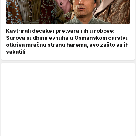
Kastrirali dečake i pretvarali ih u robove:
Surova sudbina evnuha u Osmanskom carstvu
otkriva mračnu stranu harema, evo zašto su ih
sakatili