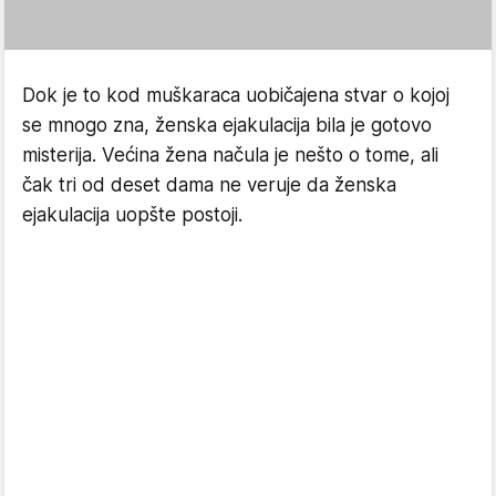
Dok je to kod muškaraca uobičajena stvar o kojoj
se mnogo zna, ženska ejakulacija bila je gotovo
misterija. Većina žena načula je nešto o tome, ali
čak tri od deset dama ne veruje da ženska
ejakulacija uopšte postoji.