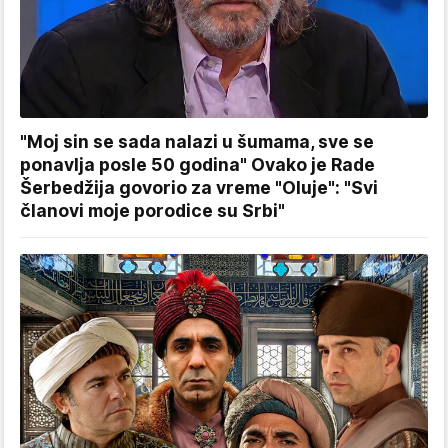
"Moj sin se sada nalazi u šumama, sve se
ponavlja posle 50 godina" Ovako je Rade
Šerbedžija govorio za vreme "Oluje": "Svi
članovi moje porodice su Srbi"