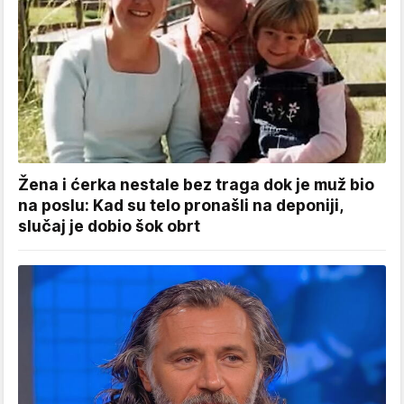
Žena i ćerka nestale bez traga dok je muž bio
na poslu: Kad su telo pronašli na deponiji,
slučaj je dobio šok obrt