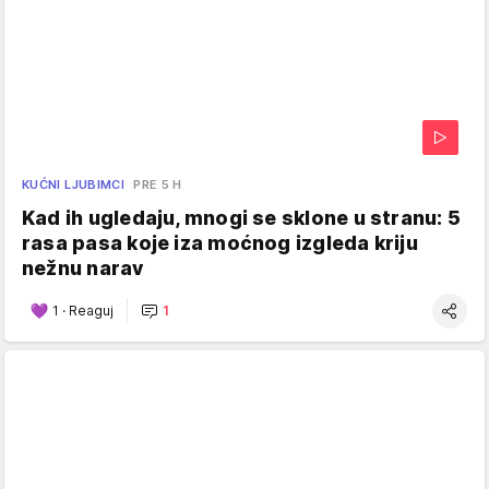
KUĆNI LJUBIMCI
PRE 5 H
Kad ih ugledaju, mnogi se sklone u stranu: 5
rasa pasa koje iza moćnog izgleda kriju
nežnu narav
1
·
Reaguj
1