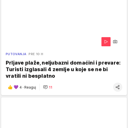
PUTOVANJA
PRE 10 H
Prljave plaže, neljubazni domaćini i prevare:
Turisti izglasali 4 zemlje u koje se ne bi
vratili ni besplatno
4
·
Reaguj
11