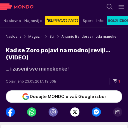
Naslovna
Najnovije
Sport
Info
Naslovna
Magazin
Stil
Antonio Banderas moda maneken
Kad se Zoro pojavi na modnoj reviji...
(VIDEO)
... i zaseni sve manekenke!
Objavljeno 23.05.2017. 19:00h
1
Dodajte MONDO u vaš Google izbor