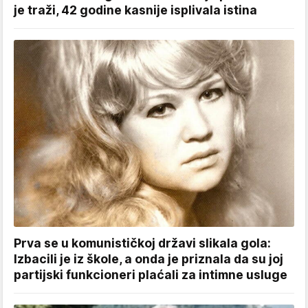
je traži, 42 godine kasnije isplivala istina
Prva se u komunističkoj državi slikala gola:
Izbacili je iz škole, a onda je priznala da su joj
partijski funkcioneri plaćali za intimne usluge