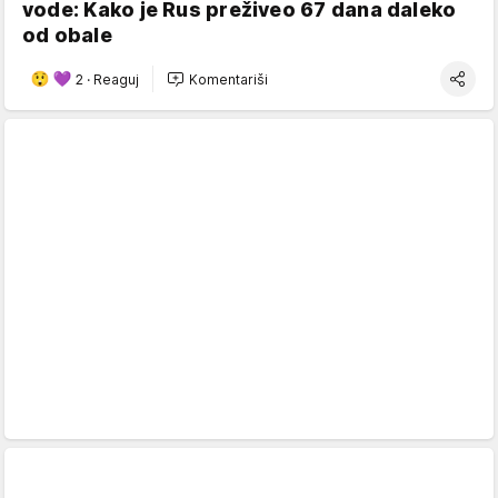
vode: Kako je Rus preživeo 67 dana daleko
od obale
2
·
Reaguj
Komentariši