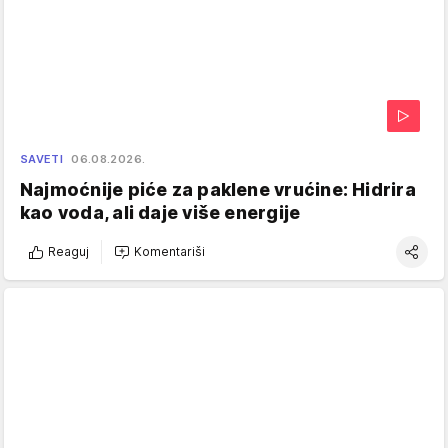
SAVETI
06.08.2026.
Najmoćnije piće za paklene vrućine: Hidrira
kao voda, ali daje više energije
Reaguj
Komentariši