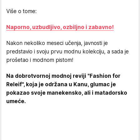
Više o tome:
Naporno, uzbudljivo, ozbiljno i zabavno!
Nakon nekoliko meseci učenja, javnosti je
predstavio i svoju prvu modnu kolekciju, a sada je
prošetao i modnom pistom!
Na dobrotvornoj modnoj reviji "Fashion for
Releif", koja je održana u Kanu, glumac je
pokazao svoje manekensko, ali i matadorsko
umeće.