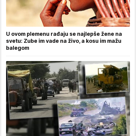
U ovom plemenu rađaju se najlepše žene na
svetu: Zube im vade na živo, a kosu im mažu
balegom