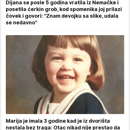
Dijana se posle 5 godina vratila iz Nemačke i
posetila ćerkin grob, kod spomenika joj prilazi
čovek i govori: "Znam devojku sa slike, udala
se nedavno"
Marija je imala 3 godine kad je iz dvorišta
nestala bez traga: Otac nikad nije prestao da