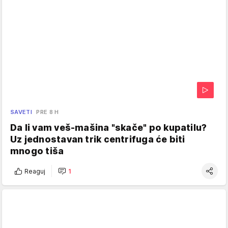
SAVETI
PRE 8 H
Da li vam veš-mašina "skače" po kupatilu?
Uz jednostavan trik centrifuga će biti
mnogo tiša
Reaguj
1