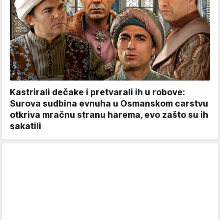
Kastrirali dečake i pretvarali ih u robove:
Surova sudbina evnuha u Osmanskom carstvu
otkriva mračnu stranu harema, evo zašto su ih
sakatili