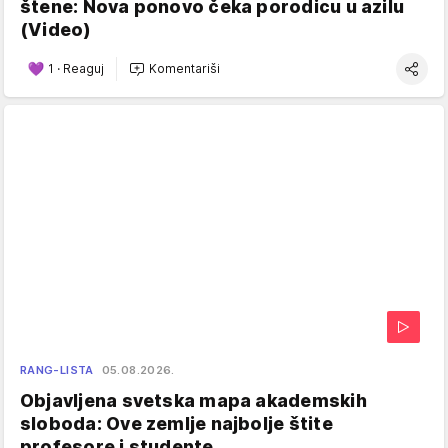
štene: Nova ponovo čeka porodicu u azilu
(Video)
1
·
Reaguj
Komentariši
RANG-LISTA
05.08.2026.
Objavljena svetska mapa akademskih
sloboda: Ove zemlje najbolje štite
profesore i studente