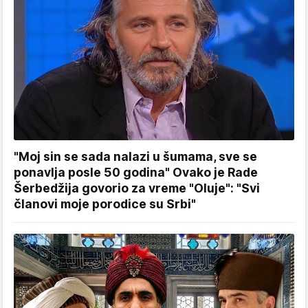
"Moj sin se sada nalazi u šumama, sve se
ponavlja posle 50 godina" Ovako je Rade
Šerbedžija govorio za vreme "Oluje": "Svi
članovi moje porodice su Srbi"