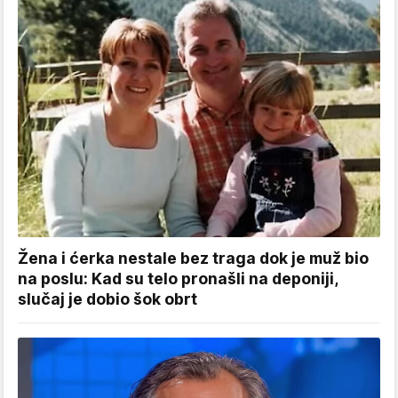
Žena i ćerka nestale bez traga dok je muž bio
na poslu: Kad su telo pronašli na deponiji,
slučaj je dobio šok obrt