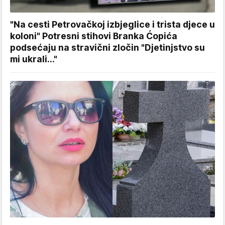
"Na cesti Petrovačkoj izbjeglice i trista djece u
koloni" Potresni stihovi Branka Ćopića
podsećaju na stravični zločin "Djetinjstvo su
mi ukrali..."