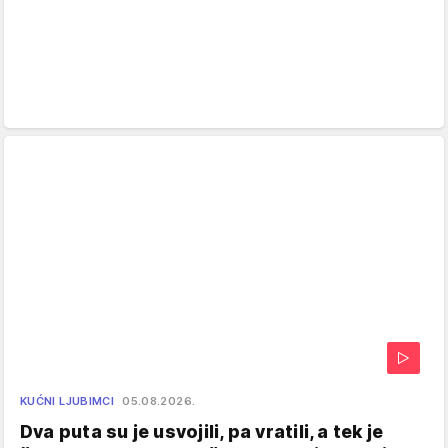
KUĆNI LJUBIMCI
05.08.2026.
Dva puta su je usvojili, pa vratili, a tek je