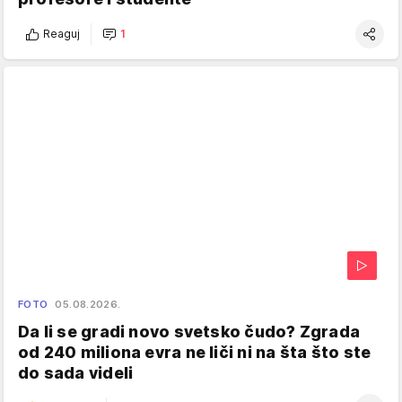
Reaguj
1
FOTO
05.08.2026.
Da li se gradi novo svetsko čudo? Zgrada
od 240 miliona evra ne liči ni na šta što ste
do sada videli