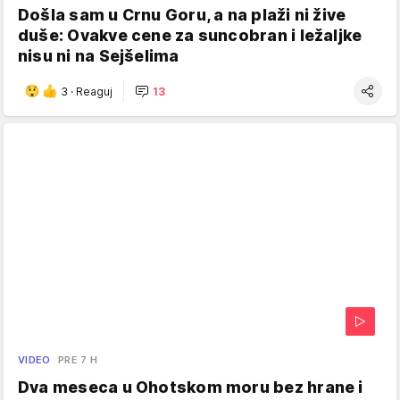
Došla sam u Crnu Goru, a na plaži ni žive
duše: Ovakve cene za suncobran i ležaljke
nisu ni na Sejšelima
3
·
Reaguj
13
VIDEO
PRE 7 H
Dva meseca u Ohotskom moru bez hrane i