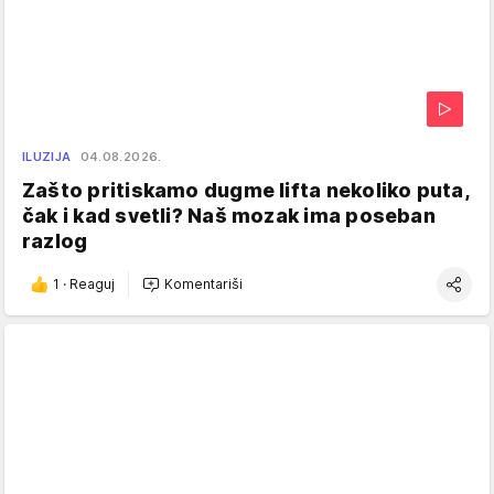
ILUZIJA
04.08.2026.
Zašto pritiskamo dugme lifta nekoliko puta,
čak i kad svetli? Naš mozak ima poseban
razlog
1
·
Reaguj
Komentariši