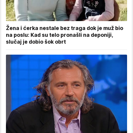
Žena i ćerka nestale bez traga dok je muž bio
na poslu: Kad su telo pronašli na deponiji,
slučaj je dobio šok obrt