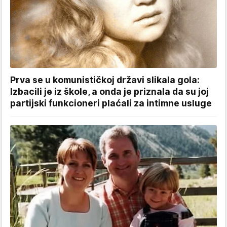
Prva se u komunističkoj državi slikala gola:
Izbacili je iz škole, a onda je priznala da su joj
partijski funkcioneri plaćali za intimne usluge