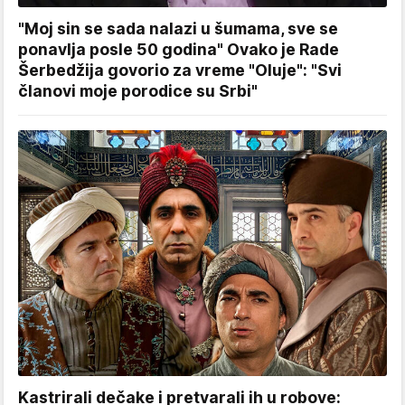
"Moj sin se sada nalazi u šumama, sve se
ponavlja posle 50 godina" Ovako je Rade
Šerbedžija govorio za vreme "Oluje": "Svi
članovi moje porodice su Srbi"
Kastrirali dečake i pretvarali ih u robove: