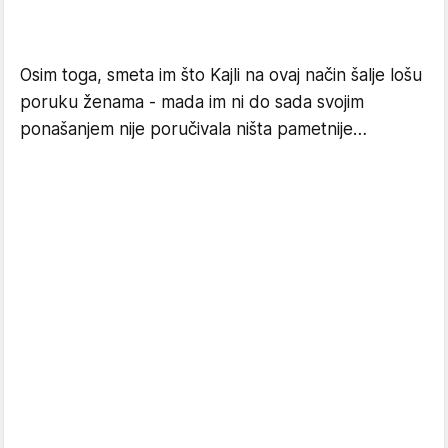
Osim toga, smeta im što Kajli na ovaj način šalje lošu
poruku ženama - mada im ni do sada svojim
ponašanjem nije poručivala ništa pametnije…