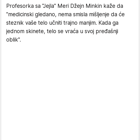
Profesorka sa "Jejla" Meri Džejn Minkin kaže da
"medicinski gledano, nema smisla mišljenje da će
steznik vaše telo učniti trajno manjim. Kada ga
jednom skinete, telo se vraća u svoj pređašnji
oblik".