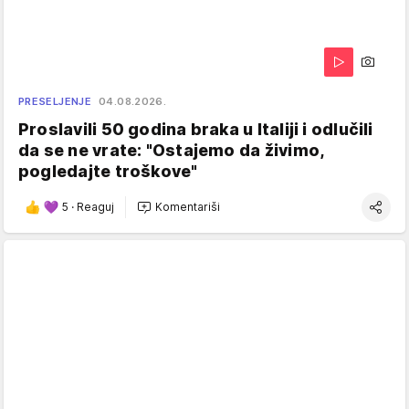
PRESELJENJE
04.08.2026.
Proslavili 50 godina braka u Italiji i odlučili
da se ne vrate: "Ostajemo da živimo,
pogledajte troškove"
5
·
Reaguj
Komentariši