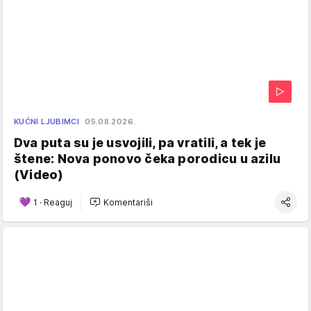
KUĆNI LJUBIMCI
05.08.2026.
Dva puta su je usvojili, pa vratili, a tek je
štene: Nova ponovo čeka porodicu u azilu
(Video)
1
·
Reaguj
Komentariši