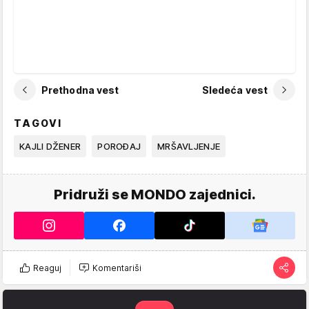
Prethodna vest
Sledeća vest
TAGOVI
KAJLI DŽENER
POROĐAJ
MRŠAVLJENJE
Pridruži se MONDO zajednici.
Reaguj
Komentariši