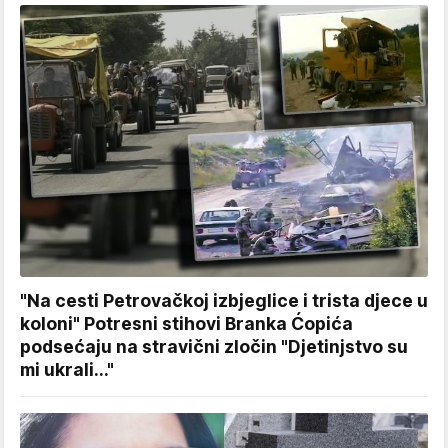
"Na cesti Petrovačkoj izbjeglice i trista djece u
koloni" Potresni stihovi Branka Ćopića
podsećaju na stravični zločin "Djetinjstvo su
mi ukrali..."