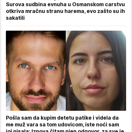
Surova sudbina evnuha u Osmanskom carstvu
otkriva mračnu stranu harema, evo zašto su ih
sakatili
Pošla sam da kupim detetu patike i videla da
me muž vara sa tom udovicom, iste noći sam
joj pisala: Iznova čitam njen odgovor, za sve je