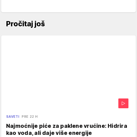
Pročitaj još
SAVETI
PRE 22 H
Najmoćnije piće za paklene vrućine: Hidrira
kao voda, ali daje više energije