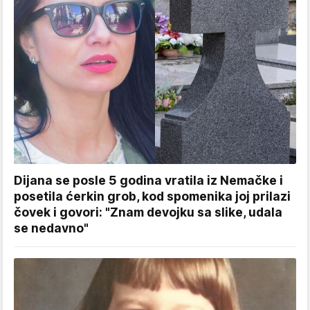
Dijana se posle 5 godina vratila iz Nemačke i
posetila ćerkin grob, kod spomenika joj prilazi
čovek i govori: "Znam devojku sa slike, udala
se nedavno"