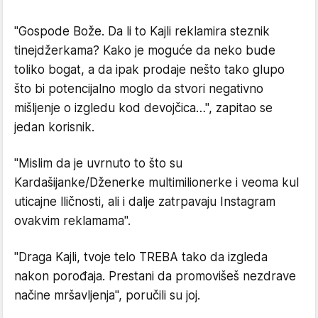
"Gospode Bože. Da li to Kajli reklamira steznik
tinejdžerkama? Kako je moguće da neko bude
toliko bogat, a da ipak prodaje nešto tako glupo
što bi potencijalno moglo da stvori negativno
mišljenje o izgledu kod devojčica…", zapitao se
jedan korisnik.
"Mislim da je uvrnuto to što su
Kardašijanke/Dženerke multimilionerke i veoma kul
uticajne lličnosti, ali i dalje zatrpavaju Instagram
ovakvim reklamama".
"Draga Kajli, tvoje telo TREBA tako da izgleda
nakon porođaja. Prestani da promovišeš nezdrave
načine mršavljenja", poručili su joj.