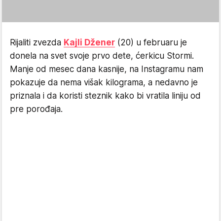
Rijaliti zvezda
Kajli Džener
(20) u februaru je
donela na svet svoje prvo dete, ćerkicu Stormi.
Manje od mesec dana kasnije, na Instagramu nam
pokazuje da nema višak kilograma, a nedavno je
priznala i da koristi steznik kako bi vratila liniju od
pre porođaja.