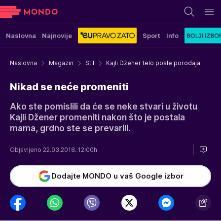
Naslovna
Najnovije
Sport
Info
Naslovna
Magazin
Stil
Kajli Džener telo posle porođaja
Nikad se neće promeniti
Ako ste pomislili da će se neke stvari u životu
Kajli Džener promeniti nakon što je postala
mama, grdno ste se prevarili.
Objavljeno 22.03.2018. 12:00h
Dodajte MONDO u vaš Google izbor