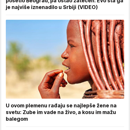
posetio Beograd, pa ostao zatečen: Evo šta ga
je najviše iznenadilo u Srbiji (VIDEO)
U ovom plemenu rađaju se najlepše žene na
svetu: Zube im vade na živo, a kosu im mažu
balegom