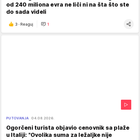
od 240 miliona evra ne liči ni na šta što ste
do sada videli
3
·
Reaguj
1
PUTOVANJA
04.08.2026.
Ogorčeni turista objavio cenovnik sa plaže
u Italiji: "Ovolika suma za ležaljke nije