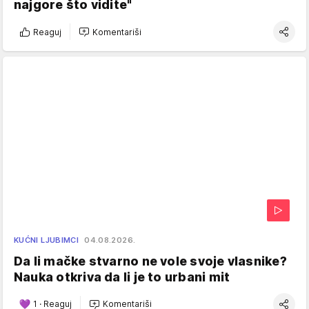
najgore što vidite"
Reaguj
Komentariši
KUĆNI LJUBIMCI
04.08.2026.
Da li mačke stvarno ne vole svoje vlasnike?
Nauka otkriva da li je to urbani mit
1
·
Reaguj
Komentariši