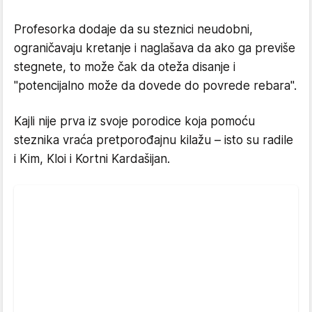
Profesorka dodaje da su steznici neudobni,
ograničavaju kretanje i naglašava da ako ga previše
stegnete, to može čak da oteža disanje i
"potencijalno može da dovede do povrede rebara".
Kajli nije prva iz svoje porodice koja pomoću
steznika vraća pretporođajnu kilažu – isto su radile
i Kim, Kloi i Kortni Kardašijan.