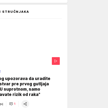
I STRUČNJAKA
E
og upozorava da uradite
stvar pre prvog gutljaja
"U suprotnom, samo
vate rizik od raka"
uj
1