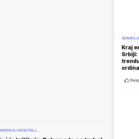
ZDRAVLJ
Kraj e
Srbiji
trend
ordina
Reag
ORODICA I RODITELJ…