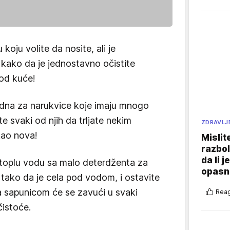
koju volite da nosite, ali je
 kako da je jednostavno očistite
od kuće!
odna za narukvice koje imaju mnogo
e svaki od njih da trljate nekim
ZDRAVLJ
kao nova!
Mislit
razbol
da li j
 toplu vodu sa malo deterdženta za
opasn
tako da je cela pod vodom, i ostavite
a sapunicom će se zavući u svaki
Reag
čistoće.