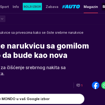
Sport
Info
Zabava
Magazin
ukvice sa privescima kako se čiste srebrne narukvice
te narukvicu sa gomilom
o da bude kao nova
za čišćenje srebrnog nakita sa
a.
1
e MONDO u vaš Google izbor