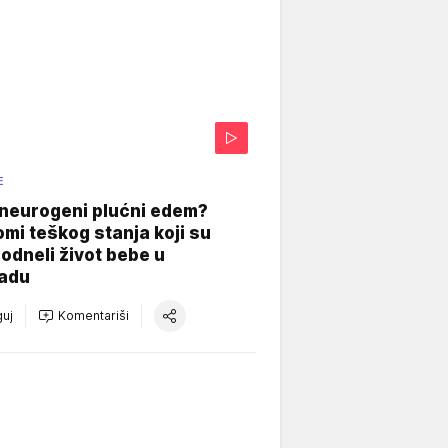
E
 neurogeni plućni edem?
mi teškog stanja koji su
odneli život bebe u
adu
uj
Komentariši