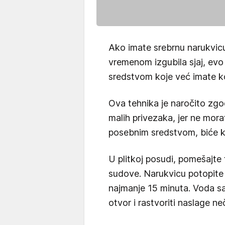
Ako imate srebrnu narukvicu 
vremenom izgubila sjaj, evo
sredstvom koje već imate k
Ova tehnika je naročito zg
malih privezaka, jer ne morat
posebnim sredstvom, biće 
U plitkoj posudi, pomešajte
sudove. Narukvicu potopite 
najmanje 15 minuta. Voda s
otvor i rastvoriti naslage ne