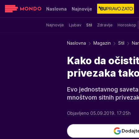
Naslovna
Najnovije
Najnovije
Ljubav
Stil
Zdravlje
Horoskop
Sensa
Stvar ukusa
Yumama
Naslovna
Magazin
Stil
Nar
Kako da očisti
privezaka tak
Evo jednostavnog saveta 
mnoštvom sitnih privezak
Objavljeno 05.09.2019. 17:25h
Dodajt