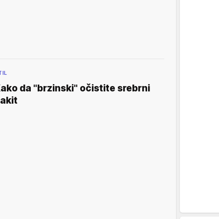
TIL
ako da "brzinski" očistite srebrni
akit