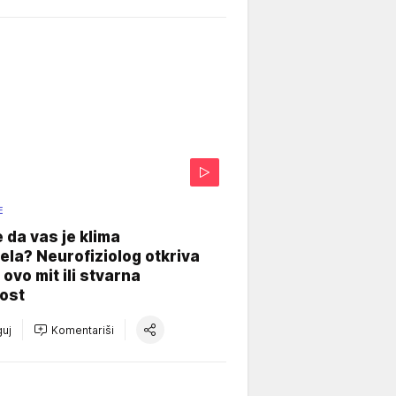
E
e da vas je klima
ela? Neurofiziolog otkriva
e ovo mit ili stvarna
ost
uj
Komentariši