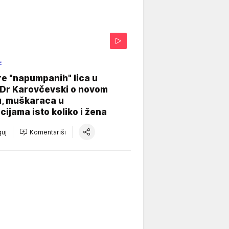
E
re "napumpanih" lica u
: Dr Karovčevski o novom
u, muškaraca u
cijama isto koliko i žena
uj
Komentariši