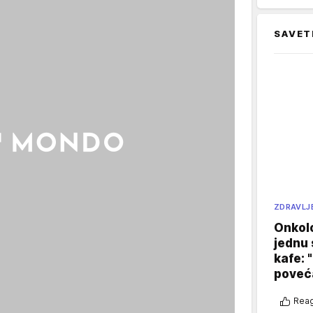
SAVET
ZDRAVLJ
Onkol
jednu 
kafe: 
poveća
Reag