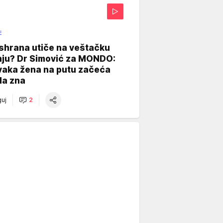
E
shrana utiče na veštačku
nju? Dr Simović za MONDO:
vaka žena na putu začeća
da zna
uj
2