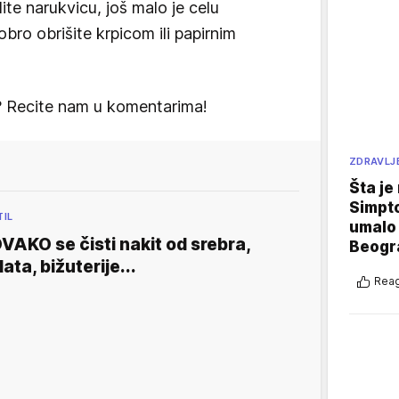
te narukvicu, još malo je celu
obro obrišite krpicom ili papirnim
it? Recite nam u komentarima!
ZDRAVLJ
Šta je
Simpto
TIL
umalo 
VAKO se čisti nakit od srebra,
Beogr
lata, bižuterije...
Reag