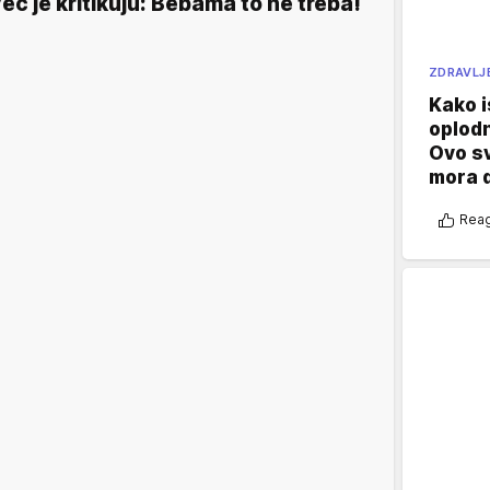
eć je kritikuju: Bebama to ne treba!
ZDRAVLJ
Kako i
oplod
Ovo s
mora 
Reag