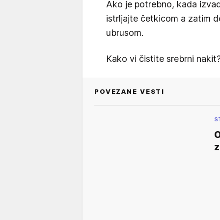
Ako je potrebno, kada izvadi
istrljajte četkicom a zatim d
ubrusom.
Kako vi čistite srebrni nak
POVEZANE VESTI
S
O
z