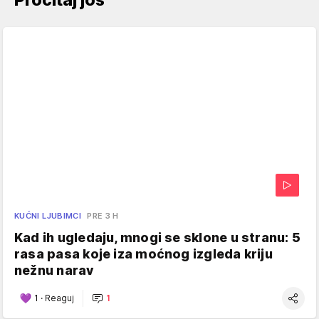
KUĆNI LJUBIMCI
PRE 3 H
Kad ih ugledaju, mnogi se sklone u stranu: 5
rasa pasa koje iza moćnog izgleda kriju
nežnu narav
1
·
Reaguj
1