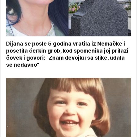
Dijana se posle 5 godina vratila iz Nemačke i
posetila ćerkin grob, kod spomenika joj prilazi
čovek i govori: "Znam devojku sa slike, udala
se nedavno"