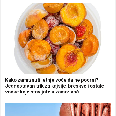
Kako zamrznuti letnje voće da ne pocrni?
Jednostavan trik za kajsije, breskve i ostale
voćke koje stavljate u zamrzivač