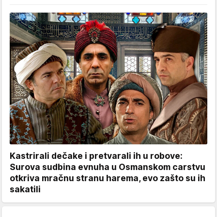
Kastrirali dečake i pretvarali ih u robove:
Surova sudbina evnuha u Osmanskom carstvu
otkriva mračnu stranu harema, evo zašto su ih
sakatili