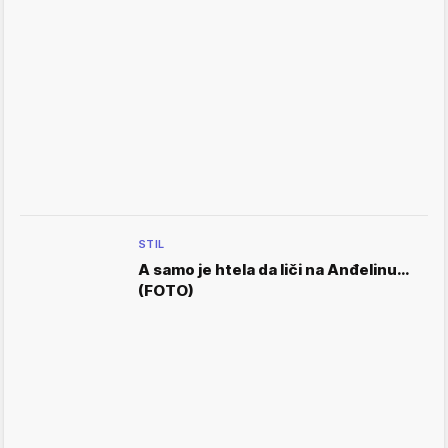
STIL
A samo je htela da liči na Anđelinu…
(FOTO)