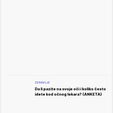
ZDRAVLJE
Da li pazite na svoje oči i koliko često
idete kod očnog lekara? (ANKETA)