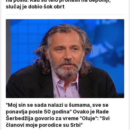
slučaj je dobio šok obrt
"Moj sin se sada nalazi u šumama, sve se
ponavlja posle 50 godina" Ovako je Rade
Šerbedžija govorio za vreme "Oluje": "Svi
članovi moje porodice su Srbi"