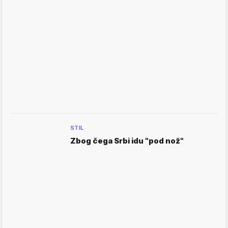
STIL
Zbog čega Srbi idu "pod nož"