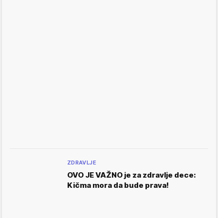
ZDRAVLJE
OVO JE VAŽNO je za zdravlje dece:
Kičma mora da bude prava!