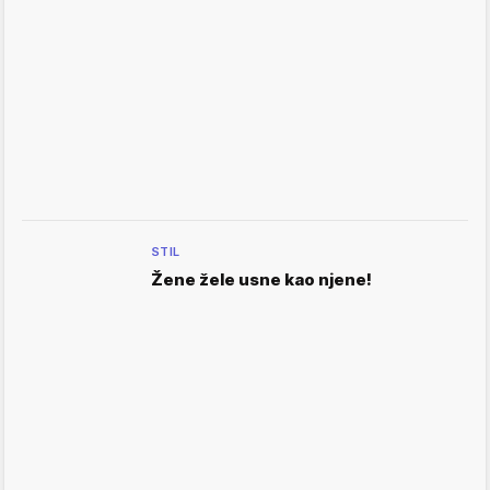
STIL
Žene žele usne kao njene!