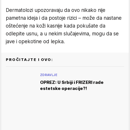
Dermatolozi upozoravaju da ovo nikako nije
pametna ideja i da postoje rizici – može da nastane
oštećenje na koži kasnije kada pokušate da
odlepite usnu, a u nekim slučajevima, mogu da se
jave i opekotine od lepka.
PROČITAJTE I OVO:
ZDRAVLJE
OPREZ: U Srbiji i FRIZERI rade
estetske operacije?!