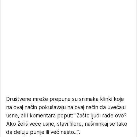
Društvene mreže prepune su snimaka klinki koje
na ovaj način pokušavaju na ovaj način da uvećaju
usne, ali i komentara poput: "Zašto ljudi rade ovo?
Ako želiš veće usne, stavi filere, našminkaj se tako
da deluju punije ili već nešto...".