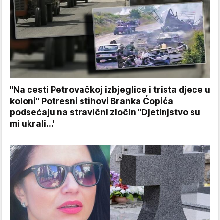
"Na cesti Petrovačkoj izbjeglice i trista djece u
koloni" Potresni stihovi Branka Ćopića
podsećaju na stravični zločin "Djetinjstvo su
mi ukrali..."