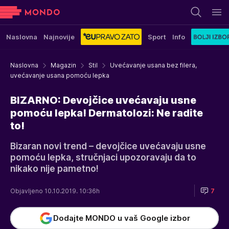
Naslovna
Najnovije
Sport
Info
Naslovna
Magazin
Stil
Uvećavanje usana bez filera,
uvećavanje usana pomoću lepka
BIZARNO: Devojčice uvećavaju usne
pomoću lepka! Dermatolozi: Ne radite
to!
Bizaran novi trend – devojčice uvećavaju usne
pomoću lepka, stručnjaci upozoravaju da to
nikako nije pametno!
Objavljeno 10.10.2019. 10:36h
7
Dodajte MONDO u vaš Google izbor