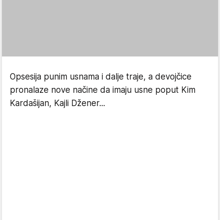
Opsesija punim usnama i dalje traje, a devojčice
pronalaze nove načine da imaju usne poput Kim
Kardašijan, Kajli Džener...