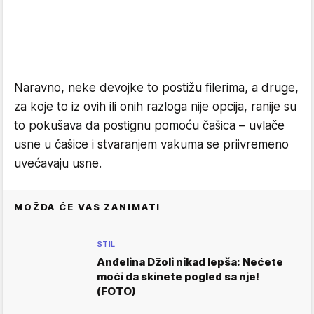
Naravno, neke devojke to postižu filerima, a druge,
za koje to iz ovih ili onih razloga nije opcija, ranije su
to pokušava da postignu pomoću čašica – uvlače
usne u čašice i stvaranjem vakuma se priivremeno
uvećavaju usne.
MOŽDA ĆE VAS ZANIMATI
STIL
Anđelina Džoli nikad lepša: Nećete
moći da skinete pogled sa nje!
(FOTO)