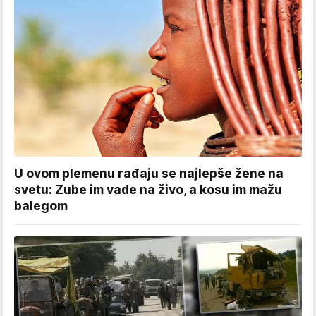
U ovom plemenu rađaju se najlepše žene na
svetu: Zube im vade na živo, a kosu im mažu
balegom