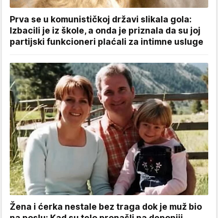
Prva se u komunističkoj državi slikala gola:
Izbacili je iz škole, a onda je priznala da su joj
partijski funkcioneri plaćali za intimne usluge
Žena i ćerka nestale bez traga dok je muž bio
na poslu: Kad su telo pronašli na deponiji,