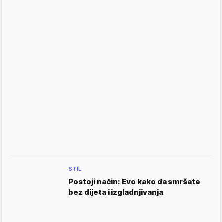
STIL
Postoji način: Evo kako da smršate
bez dijeta i izgladnjivanja