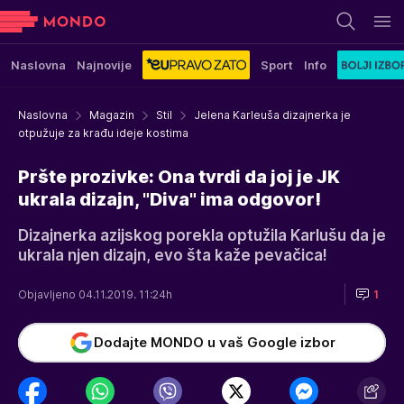
Naslovna
Najnovije
Sport
Info
Naslovna
Magazin
Stil
Jelena Karleuša dizajnerka je
otpužuje za krađu ideje kostima
Pršte prozivke: Ona tvrdi da joj je JK
ukrala dizajn, "Diva" ima odgovor!
Dizajnerka azijskog porekla optužila Karlušu da je
ukrala njen dizajn, evo šta kaže pevačica!
Objavljeno 04.11.2019. 11:24h
1
Dodajte MONDO u vaš Google izbor