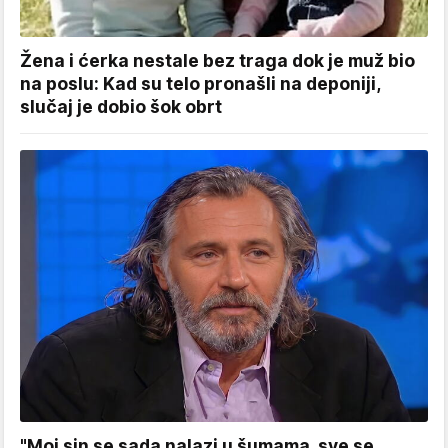
Žena i ćerka nestale bez traga dok je muž bio
na poslu: Kad su telo pronašli na deponiji,
slučaj je dobio šok obrt
"Moj sin se sada nalazi u šumama, sve se