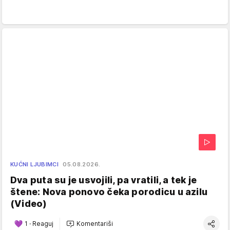
KUĆNI LJUBIMCI
05.08.2026.
Dva puta su je usvojili, pa vratili, a tek je
štene: Nova ponovo čeka porodicu u azilu
(Video)
1
·
Reaguj
Komentariši