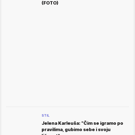
(FOTO)
STIL
Jelena Karleuša: "Čim se igramo po
pravilima, gubimo sebe i svoju