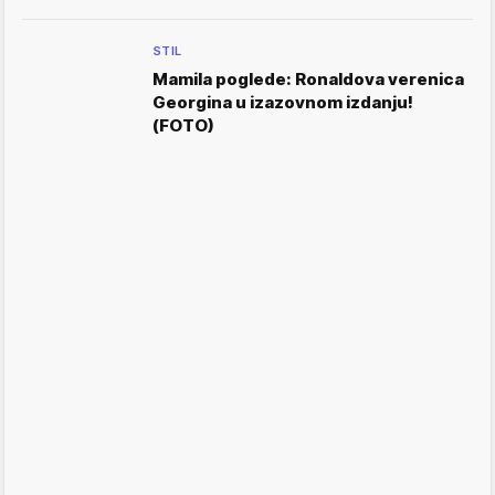
STIL
Mamila poglede: Ronaldova verenica
Georgina u izazovnom izdanju!
(FOTO)