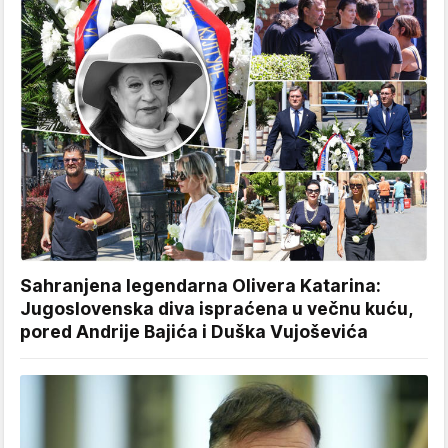
Sahranjena legendarna Olivera Katarina:
Jugoslovenska diva ispraćena u večnu kuću,
pored Andrije Bajića i Duška Vujoševića