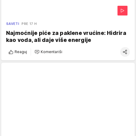
SAVETI
PRE 17 H
Najmoćnije piće za paklene vrućine: Hidrira
kao voda, ali daje više energije
Reaguj
Komentariši