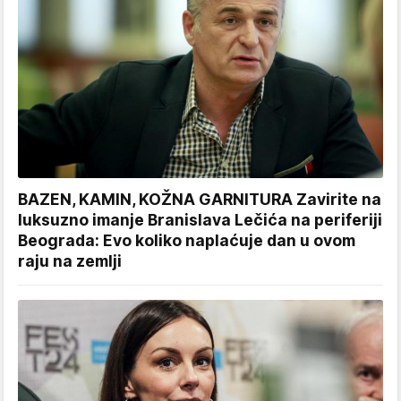
BAZEN, KAMIN, KOŽNA GARNITURA Zavirite na
luksuzno imanje Branislava Lečića na periferiji
Beograda: Evo koliko naplaćuje dan u ovom
raju na zemlji