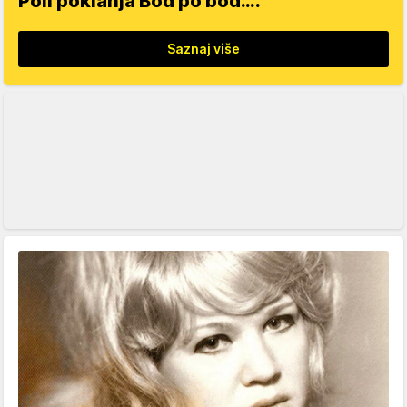
Poli poklanja Bod po bod….
Saznaj više