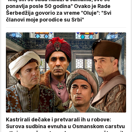
ponavlja posle 50 godina" Ovako je Rade
Šerbedžija govorio za vreme "Oluje": "Svi
članovi moje porodice su Srbi"
Kastrirali dečake i pretvarali ih u robove:
Surova sudbina evnuha u Osmanskom carstvu