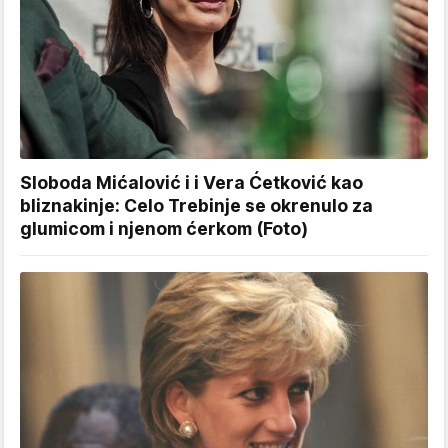
Sloboda Mićalović i i Vera Ćetković kao
bliznakinje: Celo Trebinje se okrenulo za
glumicom i njenom ćerkom (Foto)