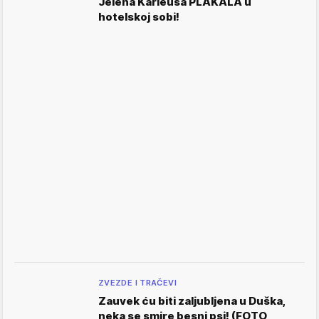
Jelena Karleuša PLAKALA u
hotelskoj sobi!
ZVEZDE I TRAČEVI
Zauvek ću biti zaljubljena u Duška,
neka se smire besni psi! (FOTO,