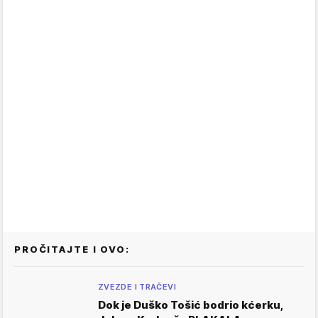
PROČITAJTE I OVO:
ZVEZDE I TRAČEVI
Dok je Duško Tošić bodrio kćerku,