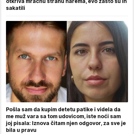
otkriva mračnu stranu harema, evo zašto su ih
sakatili
Pošla sam da kupim detetu patike i videla da
me muž vara sa tom udovicom, iste noći sam
joj pisala: Iznova čitam njen odgovor, za sve je
bila u pravu