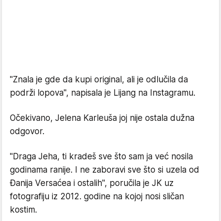
"Znala je gde da kupi original, ali je odlučila da
podrži lopova", napisala je Lijang na Instagramu.
Očekivano, Jelena Karleuša joj nije ostala dužna
odgovor.
"Draga Jeha, ti kradeš sve što sam ja već nosila
godinama ranije. I ne zaboravi sve što si uzela od
Đanija Versaćea i ostalih", poručila je JK uz
fotografiju iz 2012. godine na kojoj nosi sličan
kostim.