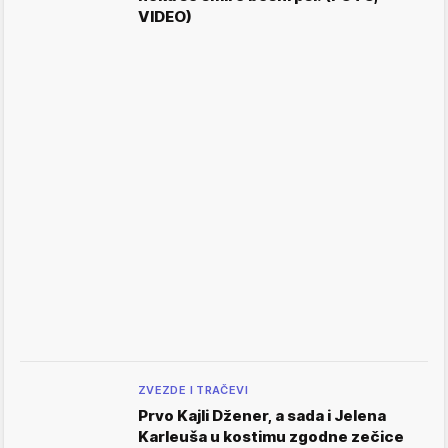
VIDEO)
ZVEZDE I TRAČEVI
Prvo Kajli Džener, a sada i Jelena
Karleuša u kostimu zgodne zečice