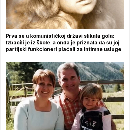
Prva se u komunističkoj državi slikala gola:
Izbacili je iz škole, a onda je priznala da su joj
partijski funkcioneri plaćali za intimne usluge