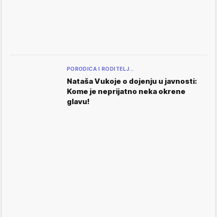
PORODICA I RODITELJ…
Nataša Vukoje o dojenju u javnosti:
Kome je neprijatno neka okrene
glavu!