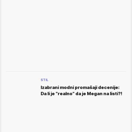
STIL
Izabrani modni promašaji decenije:
Da li je "realno" da je Megan na listi?!