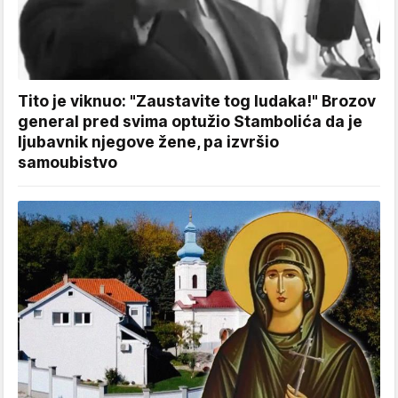
Tito je viknuo: "Zaustavite tog ludaka!" Brozov
general pred svima optužio Stambolića da je
ljubavnik njegove žene, pa izvršio
samoubistvo