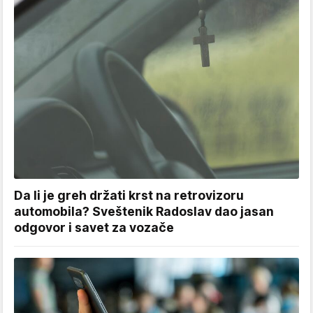
Da li je greh držati krst na retrovizoru
automobila? Sveštenik Radoslav dao jasan
odgovor i savet za vozače