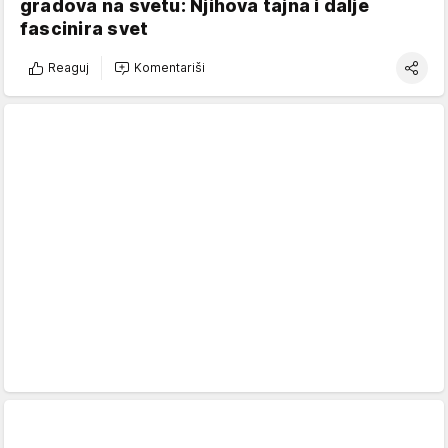
gradova na svetu: Njihova tajna i dalje
fascinira svet
Reaguj
Komentariši