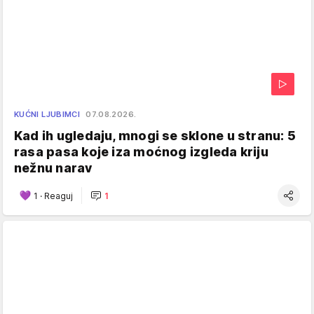
KUĆNI LJUBIMCI
07.08.2026.
Kad ih ugledaju, mnogi se sklone u stranu: 5
rasa pasa koje iza moćnog izgleda kriju
nežnu narav
1
·
Reaguj
1