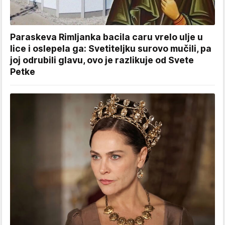
Paraskeva Rimljanka bacila caru vrelo ulje u
lice i oslepela ga: Svetiteljku surovo mučili, pa
joj odrubili glavu, ovo je razlikuje od Svete
Petke