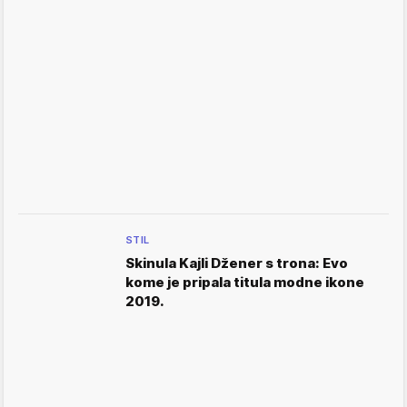
STIL
Skinula Kajli Džener s trona: Evo
kome je pripala titula modne ikone
2019.