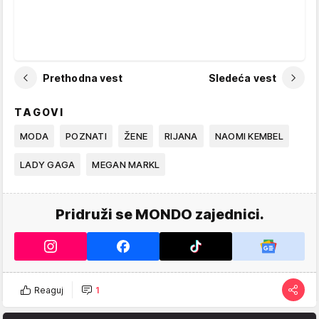
Prethodna vest
Sledeća vest
TAGOVI
MODA
POZNATI
ŽENE
RIJANA
NAOMI KEMBEL
LADY GAGA
MEGAN MARKL
Pridruži se MONDO zajednici.
Reaguj
1