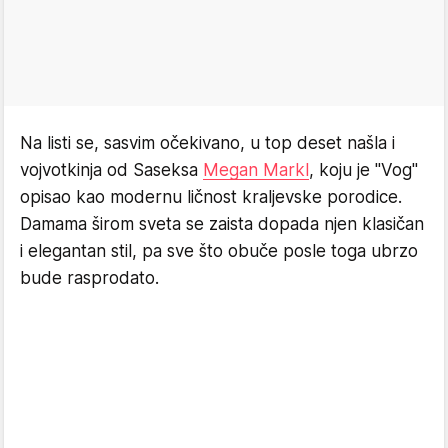
Na listi se, sasvim očekivano, u top deset našla i
vojvotkinja od Saseksa
Megan Markl
, koju je "Vog"
opisao kao modernu ličnost kraljevske porodice.
Damama širom sveta se zaista dopada njen klasičan
i elegantan stil, pa sve što obuče posle toga ubrzo
bude rasprodato.