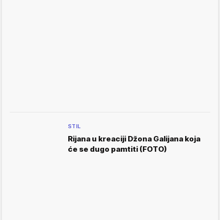
STIL
Rijana u kreaciji Džona Galijana koja
će se dugo pamtiti (FOTO)