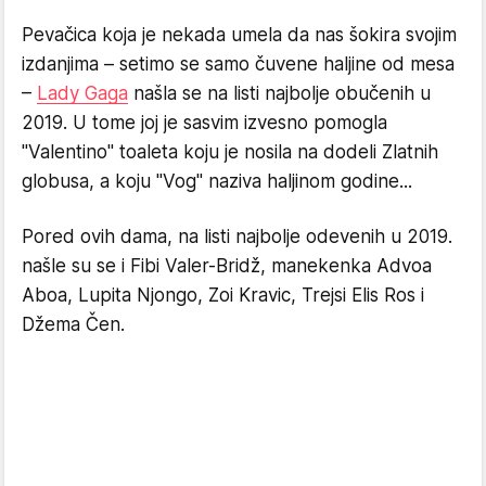
Pevačica koja je nekada umela da nas šokira svojim
izdanjima – setimo se samo čuvene haljine od mesa
–
Lady Gaga
našla se na listi najbolje obučenih u
2019. U tome joj je sasvim izvesno pomogla
"Valentino" toaleta koju je nosila na dodeli Zlatnih
globusa, a koju "Vog" naziva haljinom godine...
Pored ovih dama, na listi najbolje odevenih u 2019.
našle su se i Fibi Valer-Bridž, manekenka Advoa
Aboa, Lupita Njongo, Zoi Kravic, Trejsi Elis Ros i
Džema Čen.