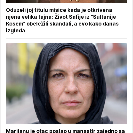
Oduzeli joj titulu misice kada je otkrivena
njena velika tajna: Život Safije iz "Sultanije
Kosem" obeležili skandali, a evo kako danas
izgleda
Marijanu je otac poslao u manastir zajedno sa