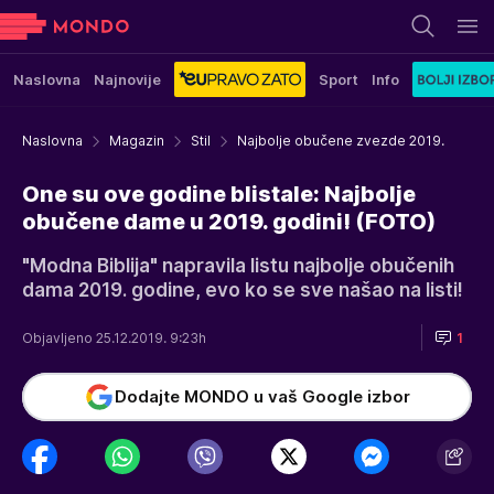
Naslovna
Najnovije
Sport
Info
Naslovna
Magazin
Stil
Najbolje obučene zvezde 2019.
One su ove godine blistale: Najbolje
obučene dame u 2019. godini! (FOTO)
"Modna Biblija" napravila listu najbolje obučenih
dama 2019. godine, evo ko se sve našao na listi!
Objavljeno 25.12.2019. 9:23h
1
Dodajte MONDO u vaš Google izbor