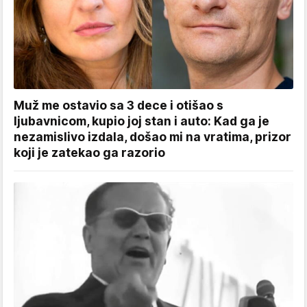
Muž me ostavio sa 3 dece i otišao s
ljubavnicom, kupio joj stan i auto: Kad ga je
nezamislivo izdala, došao mi na vratima, prizor
koji je zatekao ga razorio