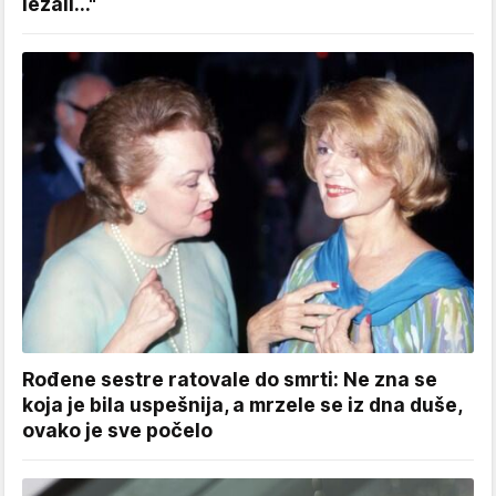
ležali..."
Rođene sestre ratovale do smrti: Ne zna se
koja je bila uspešnija, a mrzele se iz dna duše,
ovako je sve počelo