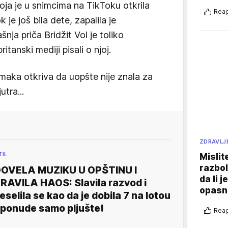
oja je u snimcima na TikToku otkrila
Reag
 je još bila dete, zapalila je
ja priča Bridžit Vol je toliko
ritanski mediji pisali o njoj.
imaka otkriva da uopšte nije znala za
tra...
ZDRAVLJ
TIL
Mislit
razbol
OVELA MUZIKU U OPŠTINU I
da li j
RAVILA HAOS: Slavila razvod i
opasn
eselila se kao da je dobila 7 na lotou
 ponude samo pljušte!
Reag