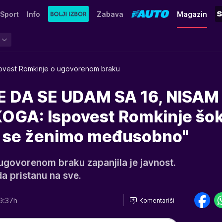
Sport
Info
Zabava
Magazin
ovest Romkinje o ugovorenom braku
ME DA SE UDAM SA 16, NISAM
OGA: Ispovest Romkinje šok
a se ženimo međusobno"
ugovorenom braku zapanjila je javnost.
a pristanu na sve.
9:37h
Komentariši