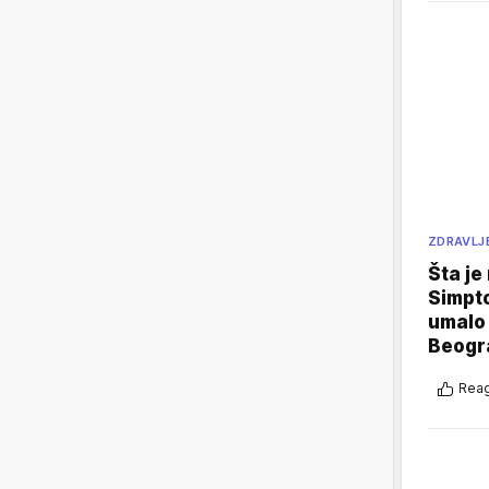
ZDRAVLJ
Šta je
Simpto
umalo 
Beogr
Reag