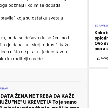
oga poznaju i ko im se dopada.
pravila" koja su ostatku sveta u
ZDRAVLJ
Kako i
ala, onda se dešava da se ženimo i
oplod
Ovo s
to je danas u Irskoj retkost", kaže
mora 
deca ništa ne pitaju - jednostavno
o im roditelji narede.
Reag
JUBAV
DATA ŽENA NE TREBA DA KAŽE
UŽU "NE" U KREVETU: To je samo