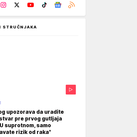
I STRUČNJAKA
E
og upozorava da uradite
stvar pre prvog gutljaja
"U suprotnom, samo
vate rizik od raka"