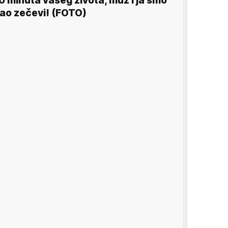
0 minuta vašeg života, muž i ja smo
ao zečevi! (FOTO)