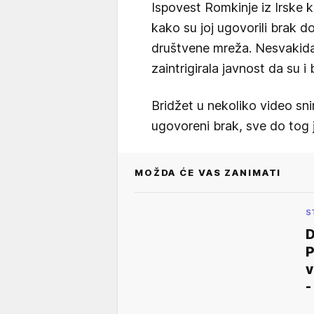
Ispovest Romkinje iz Irske k
kako su joj ugovorili brak dok
društvene mreža. Nesvakidašn
zaintrigirala javnost da su i b
Bridžet u nekoliko video sn
ugovoreni brak, sve do tog ju
MOŽDA ĆE VAS ZANIMATI
S
D
P
v
-