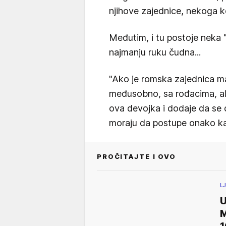
njihove zajednice, nekoga k
Međutim, i tu postoje neka "
najmanju ruku čudna...
"Ako je romska zajednica m
međusobno, sa rođacima, ali 
ova devojka i dodaje da se 
moraju da postupe onako kak
PROČITAJTE I OVO
L
U
M