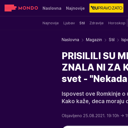
Naslovna
Najnovije
Najnovije
Ljubav
Stil
Zdravlje
Horoskop
Sensa
Stvar ukusa
Yumama
Naslovna
Magazin
Stil
Isp
PRISILILI SU 
ZNALA NI ZA K
svet - "Nekad
Ispovest ove Romkinje o 
Kako kaže, deca moraju d
Objavljeno 25.08.2021. 19:10h
→ 1