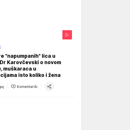
E
re "napumpanih" lica u
: Dr Karovčevski o novom
u, muškaraca u
cijama isto koliko i žena
uj
Komentariši