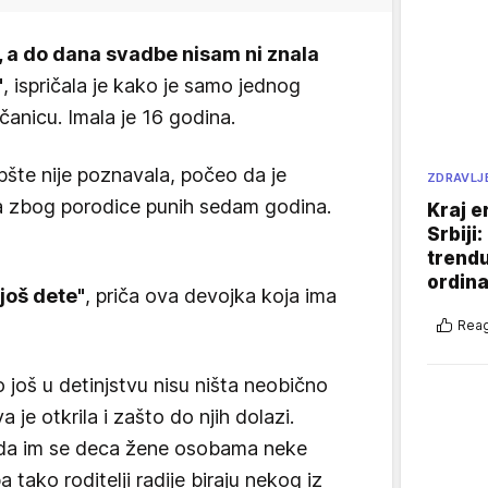
m, a do dana svadbe nisam ni znala
"
, ispričala je kako je samo jednog
čanicu. Imala je 16 godina.
pšte nije poznavala, počeo da je
ZDRAVLJ
ela zbog porodice punih sedam godina.
Kraj e
Srbiji
.
trend
ordina
 još dete"
, priča ova devojka koja ima
Reag
 još u detinjstvu nisu ništa neobično
je otkrila i zašto do njih dolazi.
 da im se deca žene osobama neke
a tako roditelji radije biraju nekog iz