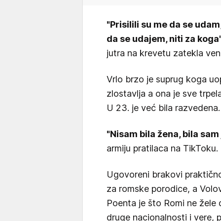
"Prisilili su me da se uda
da se udajem, niti za koga
jutra na krevetu zatekla ven
Vrlo brzo je suprug koga uo
zlostavlja a ona je sve trp
U 23. je već bila razvedena
"Nisam bila žena, bila sam
armiju pratilaca na TikToku.
Ugovoreni brakovi praktično
za romske porodice, a Volova 
Poenta je što Romi ne žele
druge nacionalnosti i vere, p