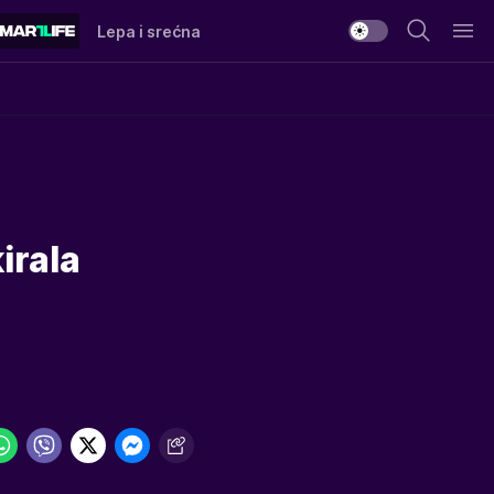
Lepa i srećna
irala