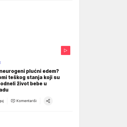
E
 neurogeni plućni edem?
mi teškog stanja koji su
odneli život bebe u
adu
uj
Komentariši