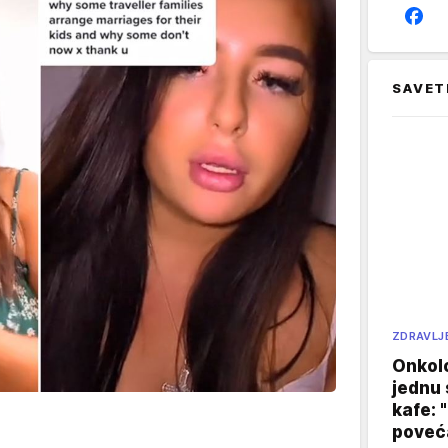
SAVET
ZDRAVLJ
Onkol
jednu 
kafe: 
poveća