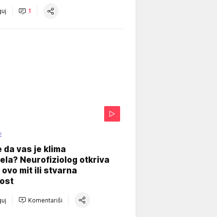
uj
1
E
e da vas je klima
ela? Neurofiziolog otkriva
e ovo mit ili stvarna
ost
uj
Komentariši