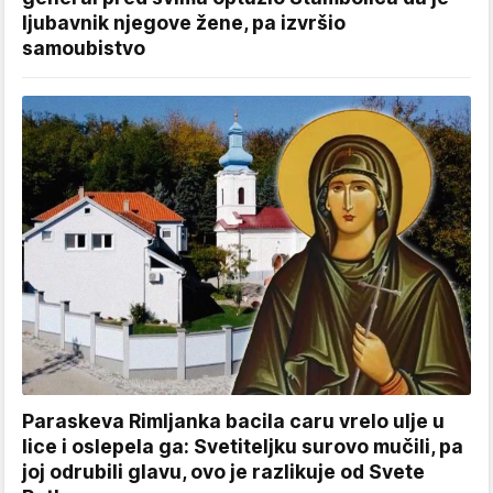
ljubavnik njegove žene, pa izvršio
samoubistvo
Paraskeva Rimljanka bacila caru vrelo ulje u
lice i oslepela ga: Svetiteljku surovo mučili, pa
joj odrubili glavu, ovo je razlikuje od Svete