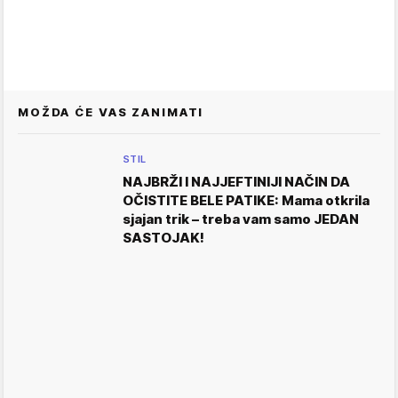
MOŽDA ĆE VAS ZANIMATI
STIL
NAJBRŽI I NAJJEFTINIJI NAČIN DA
OČISTITE BELE PATIKE: Mama otkrila
sjajan trik – treba vam samo JEDAN
SASTOJAK!