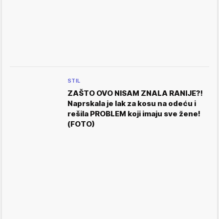
STIL
ZAŠTO OVO NISAM ZNALA RANIJE?!
Naprskala je lak za kosu na odeću i
rešila PROBLEM koji imaju sve žene!
(FOTO)