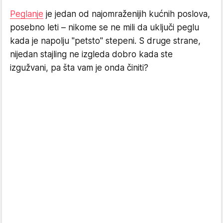
Peglanje
je jedan od najomraženijih kućnih poslova,
posebno leti – nikome se ne mili da uključi peglu
kada je napolju "petsto" stepeni. S druge strane,
nijedan stajling ne izgleda dobro kada ste
izgužvani, pa šta vam je onda činiti?