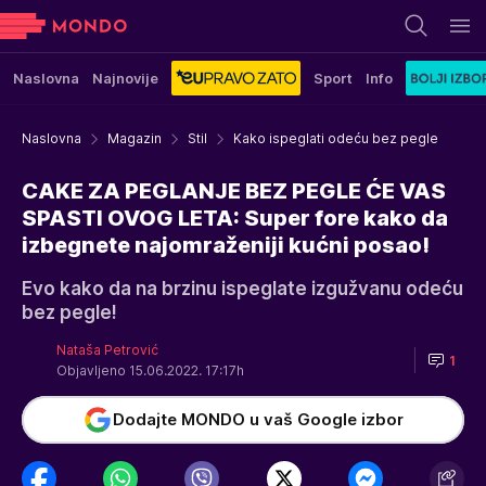
Naslovna
Najnovije
Sport
Info
Naslovna
Magazin
Stil
Kako ispeglati odeću bez pegle
CAKE ZA PEGLANJE BEZ PEGLE ĆE VAS
SPASTI OVOG LETA: Super fore kako da
izbegnete najomraženiji kućni posao!
Evo kako da na brzinu ispeglate izgužvanu odeću
bez pegle!
Nataša Petrović
1
Objavljeno 15.06.2022. 17:17h
Dodajte MONDO u vaš Google izbor