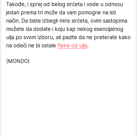
Takođe, i sprej od belog sirćeta i vode u odnosu
jedan prema tri može da vam pomogne na isti
način. Da biste izbegli miris sirćeta, ovim sastojcima
možete da dodate i koju kap nekog esencijalnog
ulja po svom izboru, ali pazite da ne preterate kako
na odeći ne bi ostale
fleke od ulja
.
(MONDO)