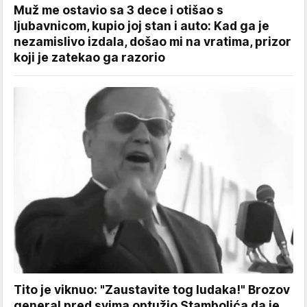
Muž me ostavio sa 3 dece i otišao s
ljubavnicom, kupio joj stan i auto: Kad ga je
nezamislivo izdala, došao mi na vratima, prizor
koji je zatekao ga razorio
Tito je viknuo: "Zaustavite tog ludaka!" Brozov
general pred svima optužio Stambolića da je