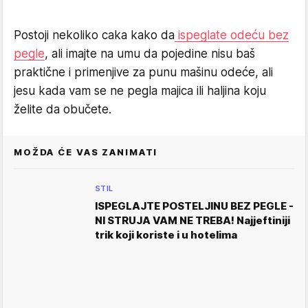
Postoji nekoliko caka kako da
ispeglate odeću bez
pegle
, ali imajte na umu da pojedine nisu baš
praktične i primenjive za punu mašinu odeće, ali
jesu kada vam se ne pegla majica ili haljina koju
želite da obučete.
MOŽDA ĆE VAS ZANIMATI
STIL
ISPEGLAJTE POSTELJINU BEZ PEGLE -
NI STRUJA VAM NE TREBA! Najjeftiniji
trik koji koriste i u hotelima