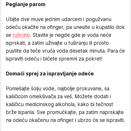
Peglanje parom
Ubijte dve muve jednim udarcem i pogužvanu
odeću okačite na ofinger, pa unesite u kupatilo dok
se
tuširate
. Stavite je negde gde je voda neće
isprskati, a zatim uživajte u tuširanju ili prosto
pustite da teče vruća voda desetak minuta. Para će
ispraviti odeću i bićete spremni za pokret!
Domaći sprej za ispravljanje odeće
Pomešajte šolju vode, najbolje prokuvane, sa
kašičicom omekšivača za veš. Možete dodati i
kašičicu medicinskog alkohola, kako bi tečnost
brže isparila. Sve promućkajte, pa zatim naprskajte
na odeću okačenu na ofinger i ubrzo će se ispraviti.