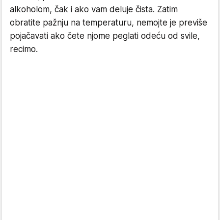
alkoholom, čak i ako vam deluje čista. Zatim
obratite pažnju na temperaturu, nemojte je previše
pojačavati ako čete njome peglati odeću od svile,
recimo.