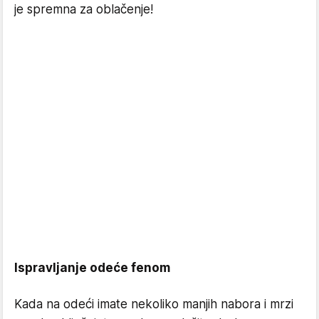
je spremna za oblačenje!
Ispravljanje odeće fenom
Kada na odeći imate nekoliko manjih nabora i mrzi