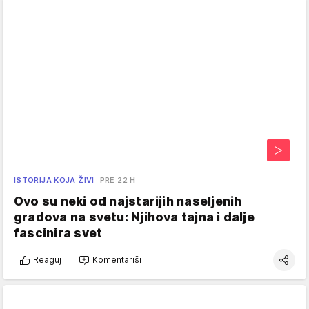
ISTORIJA KOJA ŽIVI
PRE 22 H
Ovo su neki od najstarijih naseljenih
gradova na svetu: Njihova tajna i dalje
fascinira svet
Reaguj
Komentariši