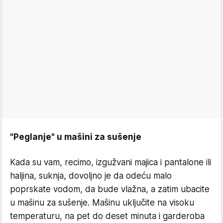
"Peglanje" u mašini za sušenje
Kada su vam, recimo, izgužvani majica i pantalone ili
haljina, suknja, dovoljno je da odeću malo
poprskate vodom, da bude vlažna, a zatim ubacite
u mašinu za sušenje. Mašinu uključite na visoku
temperaturu, na pet do deset minuta i garderoba