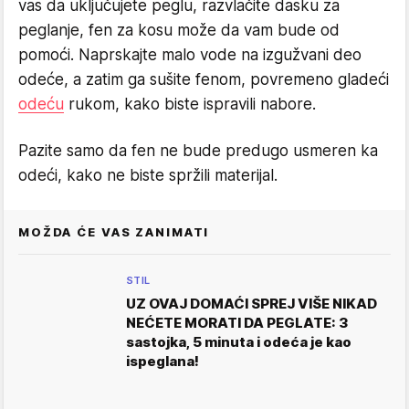
vas da uključujete peglu, razvlačite dasku za
peglanje, fen za kosu može da vam bude od
pomoći. Naprskajte malo vode na izgužvani deo
odeće, a zatim ga sušite fenom, povremeno gladeći
odeću
rukom, kako biste ispravili nabore.
Pazite samo da fen ne bude predugo usmeren ka
odeći, kako ne biste spržili materijal.
MOŽDA ĆE VAS ZANIMATI
STIL
UZ OVAJ DOMAĆI SPREJ VIŠE NIKAD
NEĆETE MORATI DA PEGLATE: 3
sastojka, 5 minuta i odeća je kao
ispeglana!