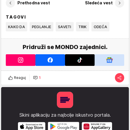
Prethodna vest
Sledeća vest
TAGOVI
KAKO DA
PEGLANJE
SAVETI
TRIK
ODEĆA
Pridruži se MONDO zajednici.
Reaguj
1
Skini aplikaciju za najbolje iskustvo portala.