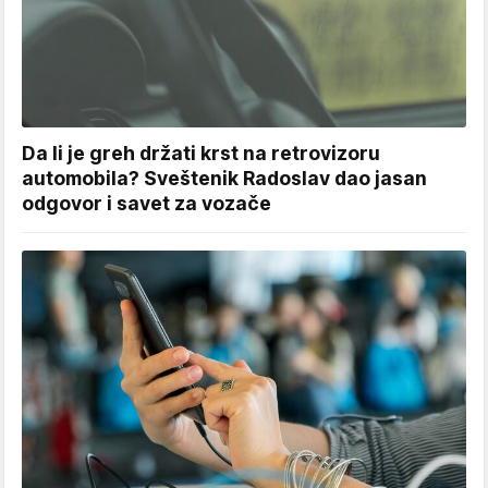
Da li je greh držati krst na retrovizoru
automobila? Sveštenik Radoslav dao jasan
odgovor i savet za vozače