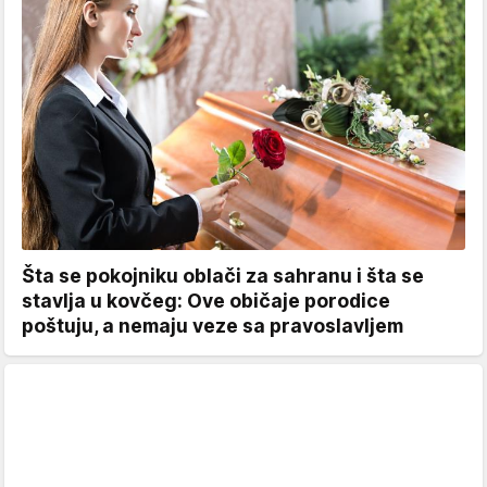
Šta se pokojniku oblači za sahranu i šta se
stavlja u kovčeg: Ove običaje porodice
poštuju, a nemaju veze sa pravoslavljem