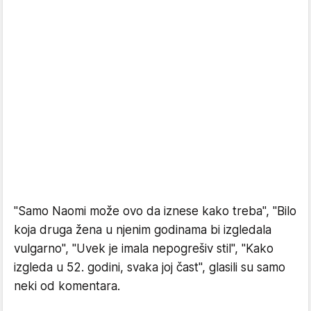
"Samo Naomi može ovo da iznese kako treba", "Bilo
koja druga žena u njenim godinama bi izgledala
vulgarno", "Uvek je imala nepogrešiv stil", "Kako
izgleda u 52. godini, svaka joj čast", glasili su samo
neki od komentara.