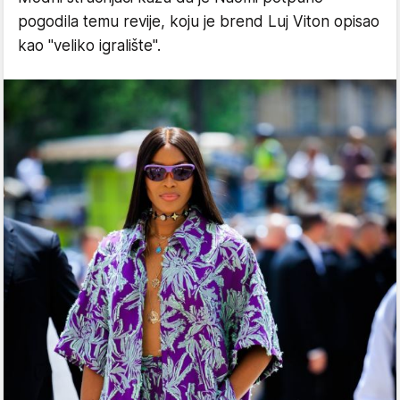
pogodila temu revije, koju je brend Luj Viton opisao
kao "veliko igralište".