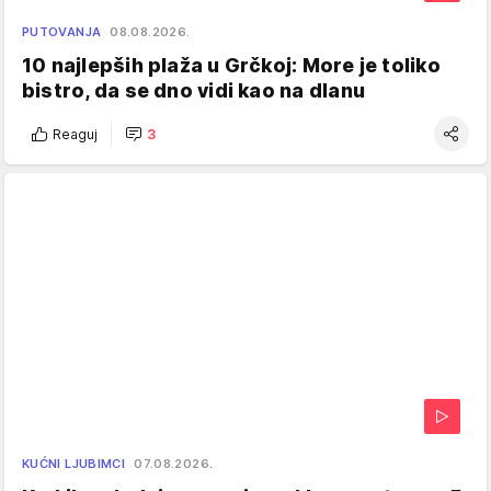
PUTOVANJA
08.08.2026.
10 najlepših plaža u Grčkoj: More je toliko
bistro, da se dno vidi kao na dlanu
Reaguj
3
KUĆNI LJUBIMCI
07.08.2026.