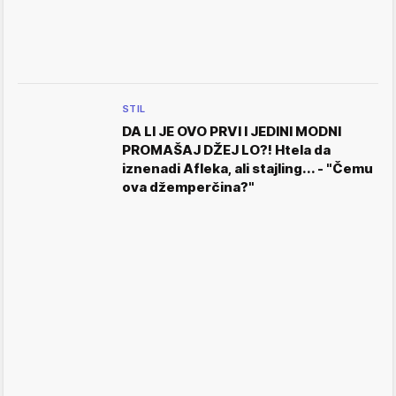
STIL
DA LI JE OVO PRVI I JEDINI MODNI
PROMAŠAJ DŽEJ LO?! Htela da
iznenadi Afleka, ali stajling... - "Čemu
ova džemperčina?"