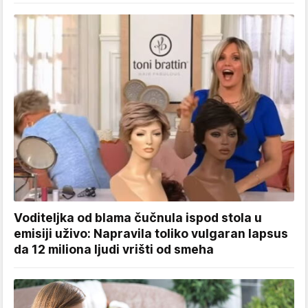
Voditeljka od blama čučnula ispod stola u
emisiji uživo: Napravila toliko vulgaran lapsus
da 12 miliona ljudi vrišti od smeha