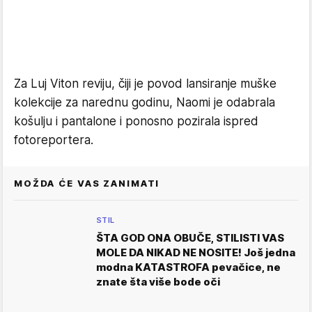
Za Luj Viton reviju, čiji je povod lansiranje muške
kolekcije za narednu godinu, Naomi je odabrala
košulju i pantalone i ponosno pozirala ispred
fotoreportera.
MOŽDA ĆE VAS ZANIMATI
STIL
ŠTA GOD ONA OBUČE, STILISTI VAS
MOLE DA NIKAD NE NOSITE! Još jedna
modna KATASTROFA pevačice, ne
znate šta više bode oči