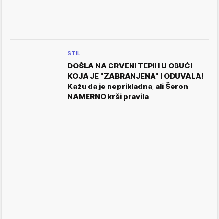
STIL
DOŠLA NA CRVENI TEPIH U OBUĆI
KOJA JE "ZABRANJENA" I ODUVALA!
Kažu da je neprikladna, ali Šeron
NAMERNO krši pravila