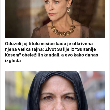
Oduzeli joj titulu misice kada je otkrivena
njena velika tajna: Život Safije iz "Sultanije
Kosem" obeležili skandali, a evo kako danas
izgleda