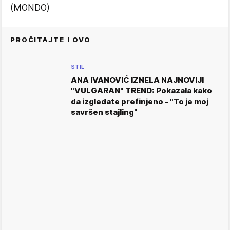
(MONDO)
PROČITAJTE I OVO
STIL
ANA IVANOVIĆ IZNELA NAJNOVIJI
"VULGARAN" TREND: Pokazala kako
da izgledate prefinjeno - "To je moj
savršen stajling"