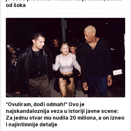
od šoka
"Ovuliram, dođi odmah!" Ovo je
najskandaloznija veza u istoriji javne scene:
Za jednu stvar mu nudila 20 miliona, a on izneo
i najintimnije detalje