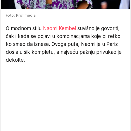
Foto: Profimedia
O modnom stilu
Naomi Kembel
suvišno je govoriti,
čak i kada se pojavi u kombinacijama koje bi retko
ko smeo da iznese. Ovoga puta, Naomi je u Pariz
došla u šik kompletu, a najveću pažnju privukao je
dekolte.