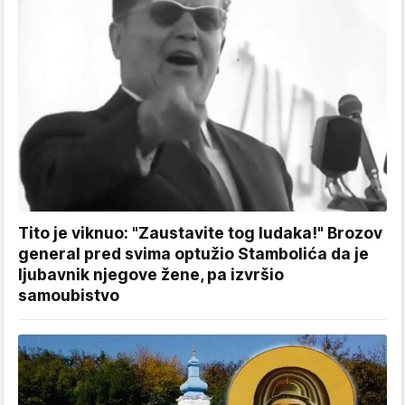
Tito je viknuo: "Zaustavite tog ludaka!" Brozov
general pred svima optužio Stambolića da je
ljubavnik njegove žene, pa izvršio
samoubistvo