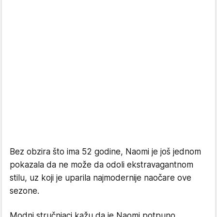
Bez obzira što ima 52 godine, Naomi je još jednom
pokazala da ne može da odoli ekstravagantnom
stilu, uz koji je uparila najmodernije naočare ove
sezone.
Modni stručnjaci kažu da je Naomi potpuno