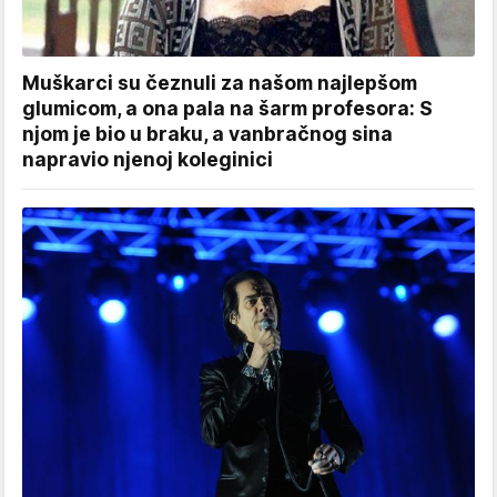
Muškarci su čeznuli za našom najlepšom
glumicom, a ona pala na šarm profesora: S
njom je bio u braku, a vanbračnog sina
napravio njenoj koleginici