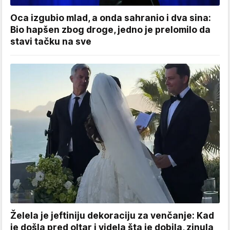
Oca izgubio mlad, a onda sahranio i dva sina:
Bio hapšen zbog droge, jedno je prelomilo da
stavi tačku na sve
Želela je jeftiniju dekoraciju za venčanje: Kad
je došla pred oltar i videla šta je dobila, zinula