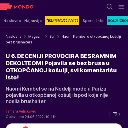
Naslovna
Najnovije
Sport
Info
Naslovna
Magazin
Stil
Naomi Kembel u otkopčanoj košulji
bez brushaltera
U 6. DECENIJI PROVOCIRA BESRAMNIM
DEKOLTEOM! Pojavila se bez brusa u
OTKOPČANOJ košulji, svi komentarišu
isto!
Naomi Kembel se na Nedelji mode u Parizu
pojavila u otkopčanoj košulji ispod koje nije
nosila brushalter.
Tamara Veličković
1
Objavljeno 24.06.2022. 19:41h