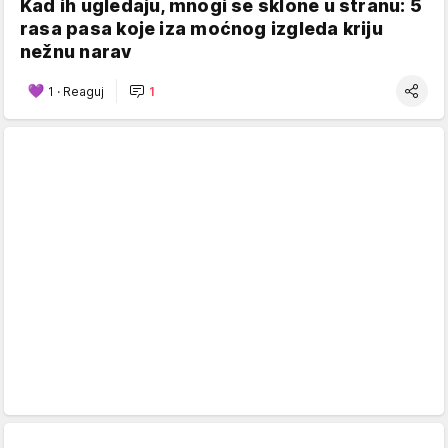
Kad ih ugledaju, mnogi se sklone u stranu: 5
rasa pasa koje iza moćnog izgleda kriju
nežnu narav
1
·
Reaguj
1