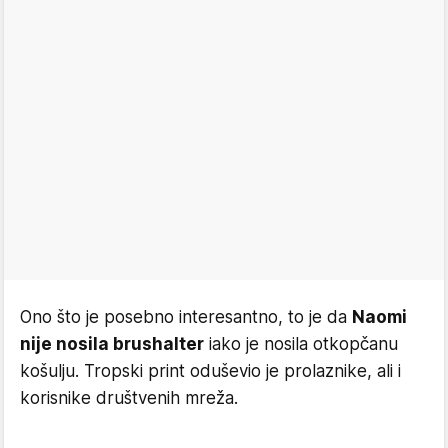
Ono što je posebno interesantno, to je da
Naomi
nije nosila brushalter
iako je nosila otkopčanu
košulju. Tropski print oduševio je prolaznike, ali i
korisnike društvenih mreža.