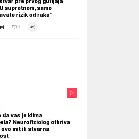
stvar pre prvog gutljaja
"U suprotnom, samo
vate rizik od raka"
uj
1
E
e da vas je klima
ela? Neurofiziolog otkriva
e ovo mit ili stvarna
ost