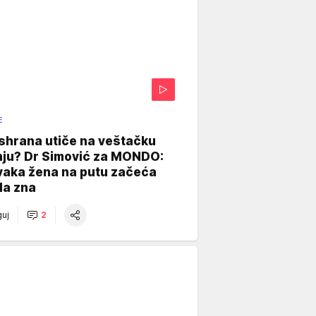
E
shrana utiče na veštačku
nju? Dr Simović za MONDO:
vaka žena na putu začeća
da zna
uj
2