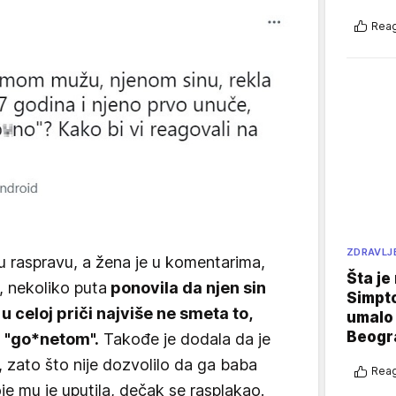
Reag
ZDRAVLJ
u raspravu, a žena je u komentarima,
Šta je
i, nekoliko puta
ponovila da njen sin
Simpto
 u celoj priči najviše ne smeta to,
umalo 
Beogr
a "go*netom".
Takođe je dodala da je
, zato što nije dozvolilo da ga baba
Reag
koje mu je uputila, dečak se rasplakao.