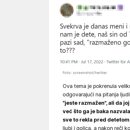
Foto: screenshot/twitter
Ova tema je pokrenula velik
odgovarajući na pitanja ljud
"jeste razmažen", ali da joj
već što ga je baka nazval
sve to rekla pred detetom
ljubi i golica, a nakon reči 