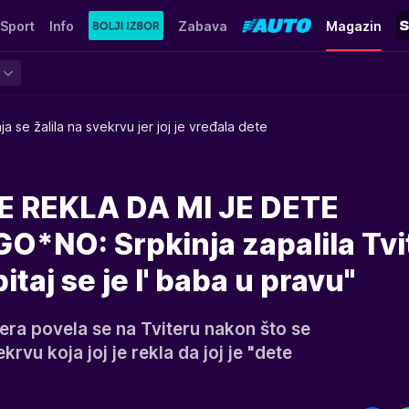
Sport
Info
Zabava
Magazin
ja se žalila na svekrvu jer joj je vređala dete
E REKLA DA MI JE DETE
NO: Srpkinja zapalila Tvi
itaj se je l' baba u pravu"
ra povela se na Tviteru nakon što se
krvu koja joj je rekla da joj je "dete