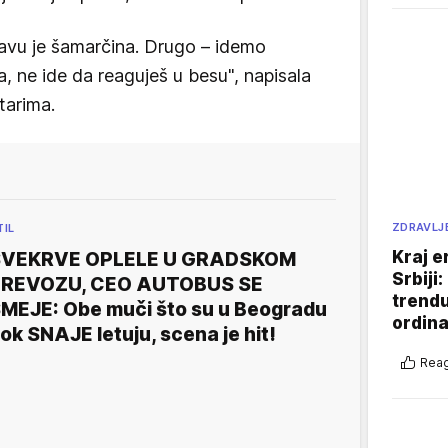
glavu je šamarčina. Drugo – idemo
, ne ide da reaguješ u besu", napisala
tarima.
ZDRAVLJ
TIL
Kraj e
SVEKRVE OPLELE U GRADSKOM
Srbiji
REVOZU, CEO AUTOBUS SE
trend
MEJE: Obe muči što su u Beogradu
ordina
ok SNAJE letuju, scena je hit!
Reag