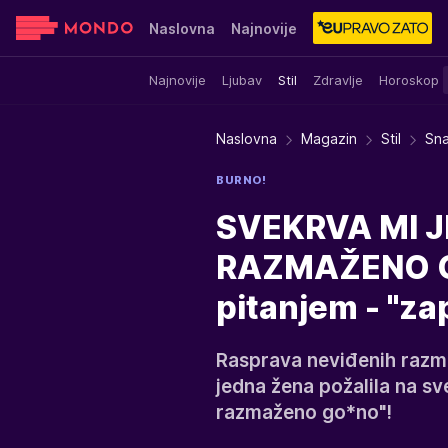
Naslovna
Najnovije
Najnovije
Ljubav
Stil
Zdravlje
Horoskop
Sensa
Stvar ukusa
Yumama
Naslovna
Magazin
Stil
Sna
BURNO!
SVEKRVA MI J
RAZMAŽENO GO*
pitanjem - "zap
Rasprava neviđenih razme
jedna žena požalila na sve
razmaženo go*no"!