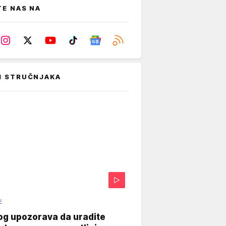
TE NAS NA
I STRUČNJAKA
E
og upozorava da uradite