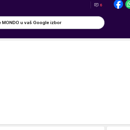
6
h
e MONDO u vaš Google izbor