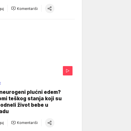
uj
Komentariši
E
 neurogeni plućni edem?
mi teškog stanja koji su
odneli život bebe u
adu
uj
Komentariši