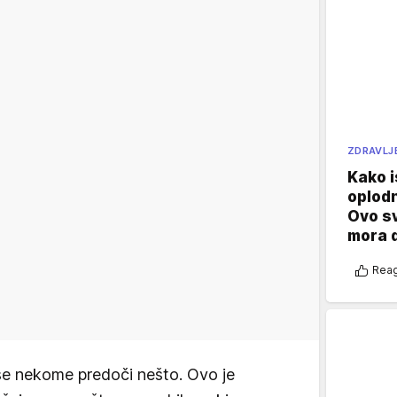
ZDRAVLJ
Kako i
oplod
Ovo s
mora 
Reag
da se nekome predoči nešto. Ovo je