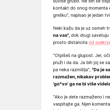
suviše grubo. Ne bih se obj
kontakt do onog momenta do
grešku", napisao je jedan tvi
Neki kažu da je uz osmeh t
na vas",
dok drugi savetuju 
prosto distancira
od svekrv
"Otpišeš na glupost. Jer, oči
pruži i da da. Ja bih joj se sa
pa neka razmišlja",
"Da je s
razmažen, nikakav problem,
’go*vo’ ga ne bi više videl
"Ako je dete razmaženo i ne
vaspitajte ga. Njen komentar