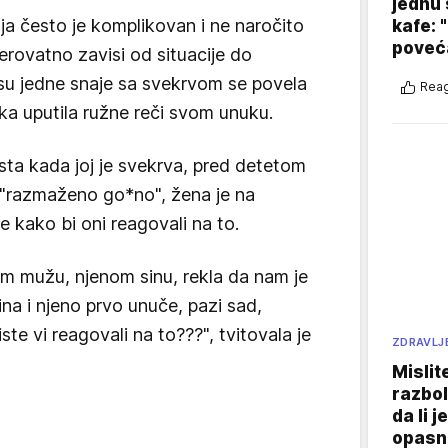
jednu 
ja često je komplikovan i ne naročito
kafe: 
poveća
 verovatno zavisi od situacije do
osu jedne snaje sa svekrvom se povela
Reag
aka uputila ružne reči svom unuku.
sta kada joj je svekrva, pred detetom
e "razmaženo go*no", žena je na
e kako bi oni reagovali na to.
m mužu, njenom sinu, rekla da nam je
na i njeno prvo unuče, pazi sad,
e vi reagovali na to???", tvitovala je
ZDRAVLJ
Mislit
razbol
da li j
opasn