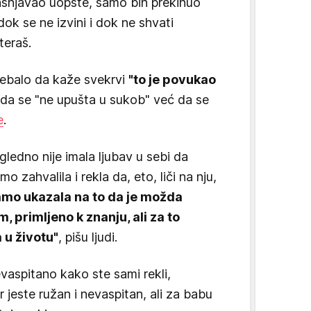
ašnjavao uopšte, samo bih prekinuo
k se ne izvini i dok ne shvati
teraš.
rebalo da kaže svekrvi
"to je povukao
da se "ne upušta u sukob" već da se
e
.
gledno nije imala ljubav u sebi da
mo zahvalila i rekla da, eto, liči na nju,
amo ukazala na to da je možda
 primljeno k znanju, ali za to
a u životu"
, pišu ljudi.
vaspitano kako ste sami rekli,
 jeste ružan i nevaspitan, ali za babu