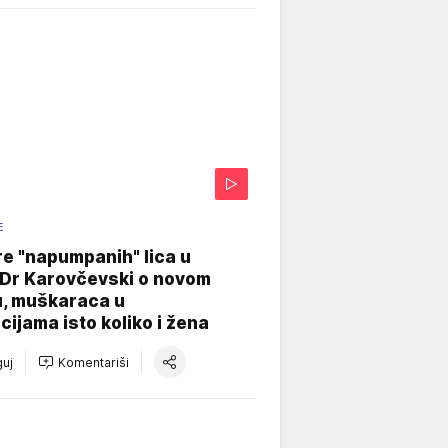
E
re "napumpanih" lica u
: Dr Karovčevski o novom
u, muškaraca u
cijama isto koliko i žena
uj
Komentariši