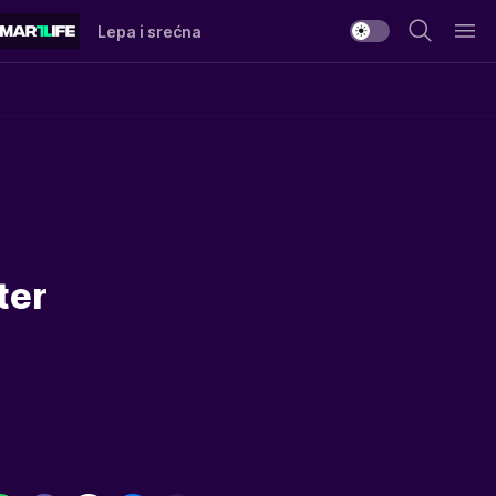
Lepa i srećna
ter