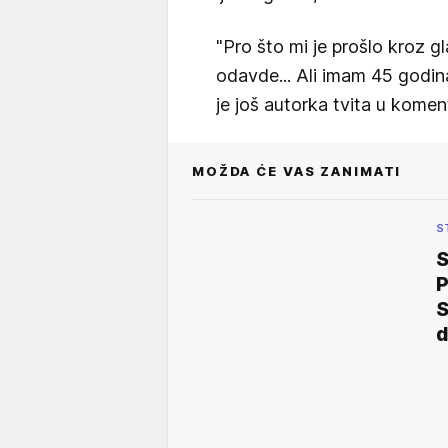
"Pro što mi je prošlo kroz 
odavde... Ali imam 45 godina
je još autorka tvita u komen
MOŽDA ĆE VAS ZANIMATI
S
P
S
d