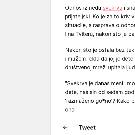
Odnos između
svekrva
i sna
prijateljski. Ko je za to kriv
situacije, a rasprava o odn
i na Tviteru, nakon što je b
Nakon što je ostala bez tek
i mužem rekla da joj je det
društvenoj mreži upitala ljud
"Svekrva je danas meni i mo
dete, naš sin od sedam godi
'razmaženo go*no'? Kako bist
ona.