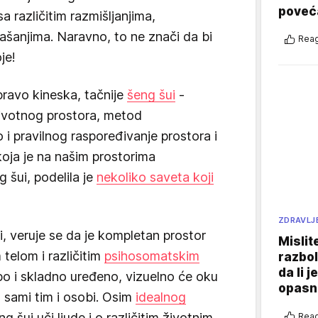
poveća
 različitim razmišljanjima,
našanjima. Naravno, to ne znači da bi
Reag
je!
pravo kineska, tačnije
šeng šui
-
životnog prostora, metod
 i pravilnog raspoređivanje prostora i
koja je na našim prostorima
g šui, podelila je
nekoliko saveta koji
ZDRAVLJ
ji, veruje se da je kompletan prostor
Mislit
telom i različitim
psihosomatskim
razbol
da li j
epo i skladno uređeno, vizuelno će oku
opasn
a sami tim i osobi. Osim
idealnog
eng šui uči ljude i o različitim životnim
Reag