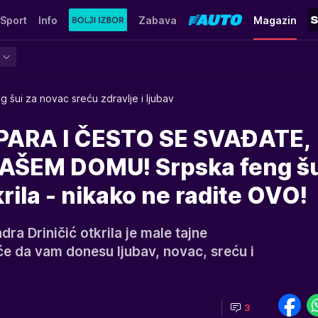
Sport
Info
Zabava
Magazin
g šui za novac sreću zdravlje i ljubav
ARA I ČESTO SE SVAĐATE,
VAŠEM DOMU! Srpska feng š
krila - nikako ne radite OVO!
dra Driničić otkrila je male tajne
će da vam donesu ljubav, novac, sreću i
3