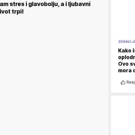
am stres i glavobolju, a i ljubavni
ivot trpi!
ZDRAVLJ
Kako i
oplod
Ovo s
mora 
Reag