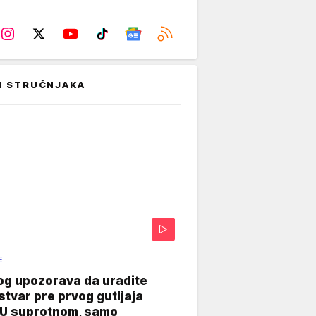
I STRUČNJAKA
E
og upozorava da uradite
stvar pre prvog gutljaja
"U suprotnom, samo