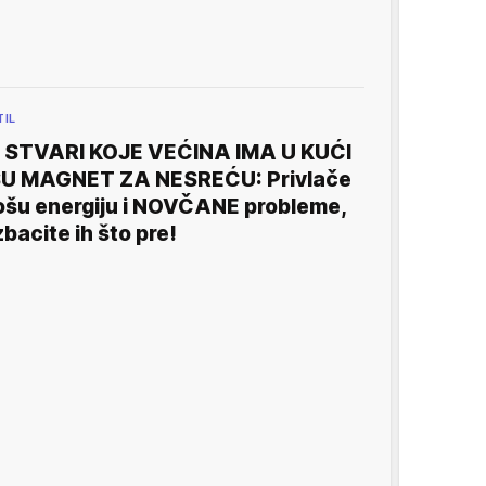
TIL
 STVARI KOJE VEĆINA IMA U KUĆI
U MAGNET ZA NESREĆU: Privlače
ošu energiju i NOVČANE probleme,
zbacite ih što pre!