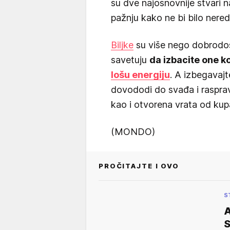
su dve najosnovnije stvari 
pažnju kako ne bi bilo nereda
Biljke
su više nego dobrodošl
savetuju
da izbacite one k
lošu energiju
. A izbegavajte
dovododi do svađa i rasprav
kao i otvorena vrata od kupa
(MONDO)
PROČITAJTE I OVO
S
A
S