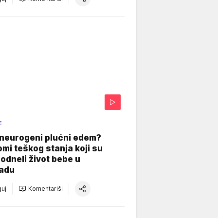
E
 neurogeni plućni edem?
mi teškog stanja koji su
odneli život bebe u
adu
uj
Komentariši