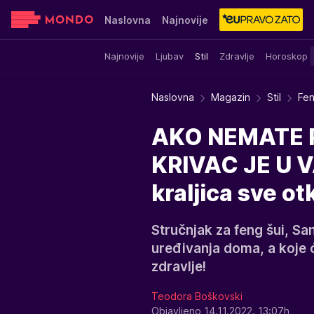
Naslovna
Najnovije
Najnovije
Ljubav
Stil
Zdravlje
Horoskop
Sensa
Stvar ukusa
Yumama
Naslovna
Magazin
Stil
Fen
AKO NEMATE P
KRIVAC JE U 
kraljica sve ot
Stručnjak za feng šui, San
uređivanja doma, a koje 
zdravlje!
Teodora Boškovski
Objavljeno 14.11.2022. 13:07h