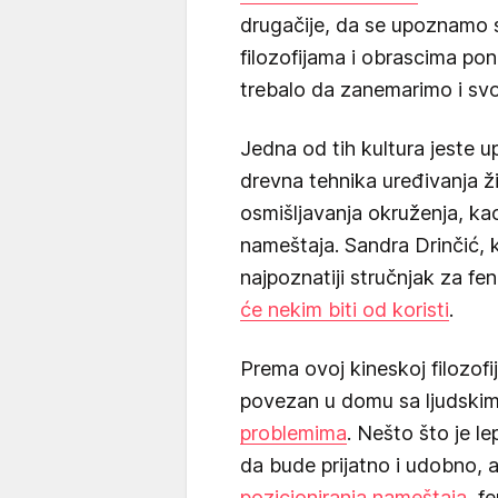
drugačije, da se upoznamo sa
filozofijama i obrascima po
trebalo da zanemarimo i svo
Jedna od tih kultura jeste u
drevna tehnika uređivanja 
osmišljavanja okruženja, kao
nameštaja. Sandra Drinčić, 
najpoznatiji stručnjak za fen
će nekim biti od koristi
.
Prema ovoj kineskoj filozofi
povezan u domu sa ljudskim 
problemima
. Nešto što je l
da bude prijatno i udobno, 
pozicioniranja nameštaja
, f