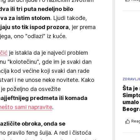
dva ili tri puta nedeljno bilo
va za istim stolom
. Ljudi takođe,
aju sto tik ispod prozora
, jer prema
jega, ono "odlazi" iz kuće.
čić
je istakla da je najveći problem
nu "kolotečinu", gde im je svaki dan
acija kod većine koji svaki dan rade
 stvari i ne unose neke novitete. Kako
ZDRAVLJ
Šta je
 je poželjno da osvežite
Simpto
jjeftnijeg predmeta ili komada
umalo 
nešto sami napravite
.
Beogr
Reag
azličite obroka, onda se
no pravilo feng šuija. A red i čistoća