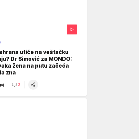
E
shrana utiče na veštačku
nju? Dr Simović za MONDO:
vaka žena na putu začeća
da zna
uj
2