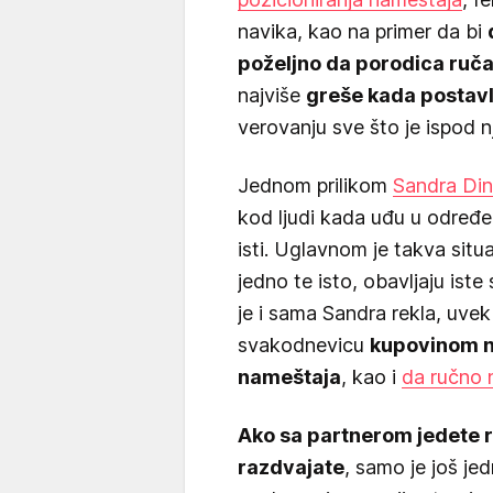
navika, kao na primer da bi
poželjno da porodica ruča
najviše
greše kada postavlj
verovanju sve što je ispod n
Jednom prilikom
Sandra Din
kod ljudi kada uđu u određe
isti. Uglavnom je takva situ
jedno te isto, obavljaju iste
je i sama Sandra rekla, uvek
svakodnevicu
kupovinom na
nameštaja
, kao i
da ručno 
Ako sa partnerom jedete r
razdvajate
, samo je još jed