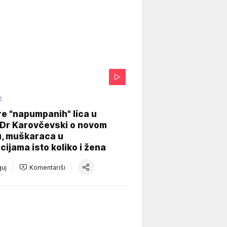
E
re "napumpanih" lica u
: Dr Karovčevski o novom
u, muškaraca u
cijama isto koliko i žena
uj
Komentariši