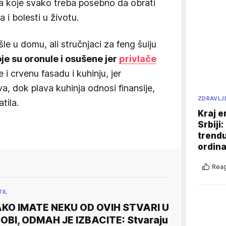
na koje svako treba posebno da obrati
 i bolesti u životu.
e u domu, ali stručnjaci za feng šuiju
oje su oronule i osušene jer
privlače
 i crvenu fasadu i kuhinju, jer
a, dok plava kuhinja odnosi finansije,
ZDRAVLJ
tila.
Kraj e
Srbiji
trend
ordina
Reag
TIL
KO IMATE NEKU OD OVIH STVARI U
OBI, ODMAH JE IZBACITE: Stvaraju