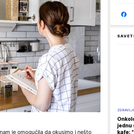
SAVET
ZDRAVLJ
Onkol
jednu 
nam je omogućila da okusimo i nešto
kafe: 