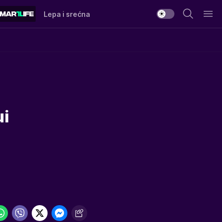
Lepa i srećna
ui