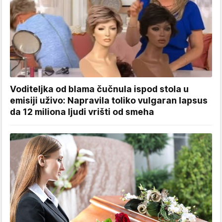
Voditeljka od blama čučnula ispod stola u
emisiji uživo: Napravila toliko vulgaran lapsus
da 12 miliona ljudi vrišti od smeha