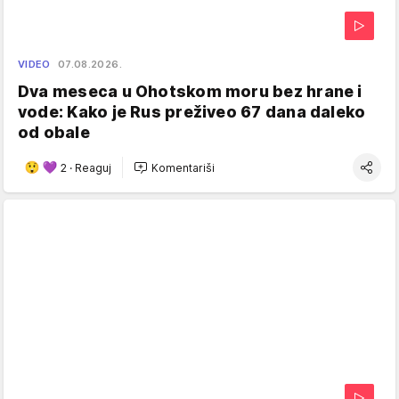
VIDEO
07.08.2026.
Dva meseca u Ohotskom moru bez hrane i
vode: Kako je Rus preživeo 67 dana daleko
od obale
2
·
Reaguj
Komentariši