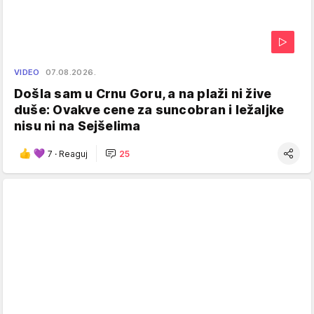
VIDEO
07.08.2026.
Došla sam u Crnu Goru, a na plaži ni žive
duše: Ovakve cene za suncobran i ležaljke
nisu ni na Sejšelima
7
·
Reaguj
25