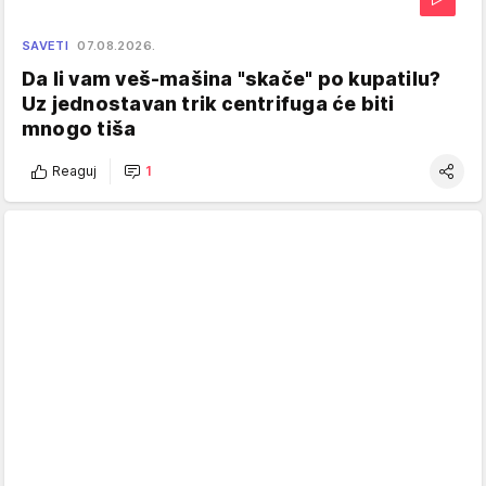
SAVETI
07.08.2026.
Da li vam veš-mašina "skače" po kupatilu?
Uz jednostavan trik centrifuga će biti
mnogo tiša
Reaguj
1