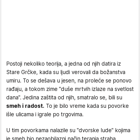
Postoji nekoliko teorija, a jedna od njih datira iz
Stare Grčke, kada su ljudi verovali da božanstva
umiru. To se dešava u jesen, na proleće se ponovo
rađaju, a tokom zime "duše mrtvih izlaze na svetlost
dana". Jedina zaštita od njih, smatralo se, bili su
smeh i radost.
To je bilo vreme kada su povorke
išle ulicama i igrale po trgovima.
U tim povorkama nalazile su "dvorske lude" kojima
je smeh bio nezaobilazni način teranja straha.