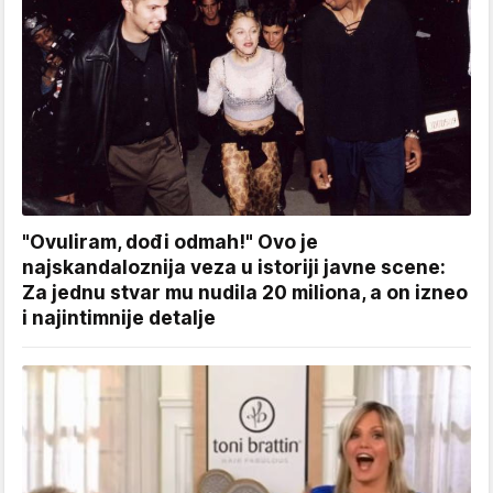
"Ovuliram, dođi odmah!" Ovo je
najskandaloznija veza u istoriji javne scene:
Za jednu stvar mu nudila 20 miliona, a on izneo
i najintimnije detalje