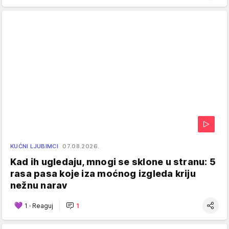
KUĆNI LJUBIMCI
07.08.2026.
Kad ih ugledaju, mnogi se sklone u stranu: 5
rasa pasa koje iza moćnog izgleda kriju
nežnu narav
1
·
Reaguj
1