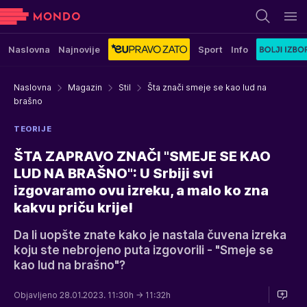
Naslovna
Najnovije
Sport
Info
Naslovna
Magazin
Stil
Šta znači smeje se kao lud na
brašno
TEORIJE
ŠTA ZAPRAVO ZNAČI "SMEJE SE KAO
LUD NA BRAŠNO": U Srbiji svi
izgovaramo ovu izreku, a malo ko zna
kakvu priču krije!
Da li uopšte znate kako je nastala čuvena izreka
koju ste nebrojeno puta izgovorili - "Smeje se
kao lud na brašno"?
Objavljeno 28.01.2023. 11:30h
→ 11:32h