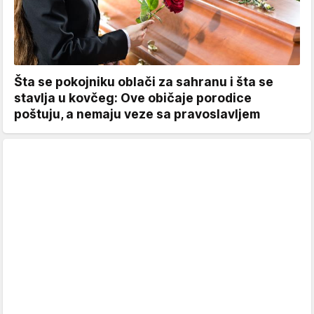
Šta se pokojniku oblači za sahranu i šta se
stavlja u kovčeg: Ove običaje porodice
poštuju, a nemaju veze sa pravoslavljem