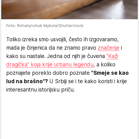
Foto: Rohatynchuk Mykola/Shutterstock
Toliko izreka smo usvojili, često ih izgovaramo,
mada je činjenica da ne znamo pravo
značenje
i
kako su nastale. Jedna od njih je čuvena
"Kaži
dragička" koja krije urbanu legendu
, a koliko
poznajete poreklo dobro poznate
"Smeje se kao
lud na brašno"?
U Srbiji se i te kako koristi i krije
interesantnu istorijsku priču.