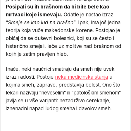
Posipali su ih brašnom da bi bile bele kao
mrtvaci koje ismevaju.
Odatle je nastao izraz
"Smeje se kao lud na brašno"
. Ipak, ima još jedna
teorija koja vuče makedonske korene. Postojao je
običaj da se duševni bolesnici, koji su se često i
histerično smejali, leče uz molitve nad brašnom od
kojih je zatim pravljen hleb.
Inače, neki naučnici smatraju da smeh nije uvek
izraz radosti. Postoje
neka medicinska stanja
u
kojima smeh, zapravo, predstavlja bolest. Ono što
lekari nazivaju "neveselim" ili "patološkim smehom"
javlja se u više varijanti: nezadrživo cerekanje,
iznenadni napad ludog smeha i đavolov smeh.