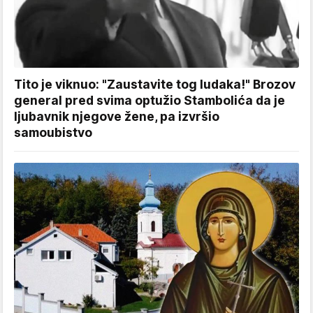
Tito je viknuo: "Zaustavite tog ludaka!" Brozov
general pred svima optužio Stambolića da je
ljubavnik njegove žene, pa izvršio
samoubistvo