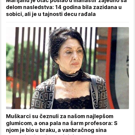
Marijanu je otac poslao u manastir zajedno sa
delom nasledstva: 14 godina bila zazidana u
sobici, ali je u tajnosti decu rađala
Muškarci su čeznuli za našom najlepšom
glumicom, a ona pala na šarm profesora: S
njom je bio u braku, a vanbračnog sina