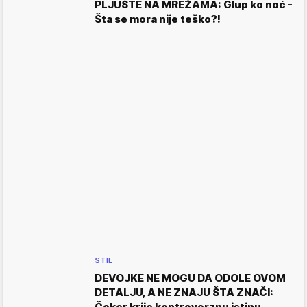
PLJUŠTE NA MREŽAMA: Glup ko noć -
Šta se mora nije teško?!
STIL
DEVOJKE NE MOGU DA ODOLE OVOM
DETALJU, A NE ZNAJU ŠTA ZNAČI:
Čoker krije kontroverznu istinu -