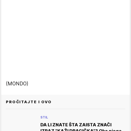
(MONDO)
PROČITAJTE I OVO
STIL
DA LI ZNATE ŠTA ZAISTA ZNAČI
IZRAZ "KAŽI DRAGIČKA"? Oko njega