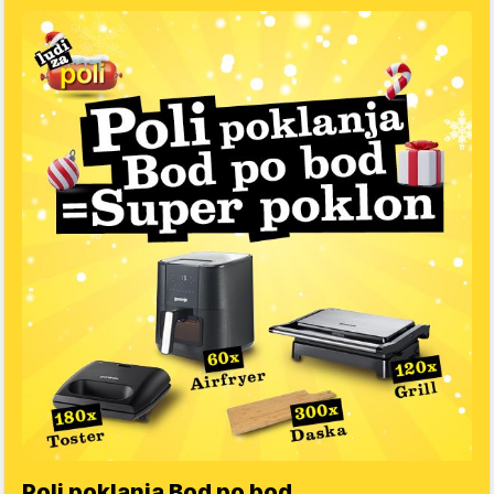
Poli poklanja Bod po bod….