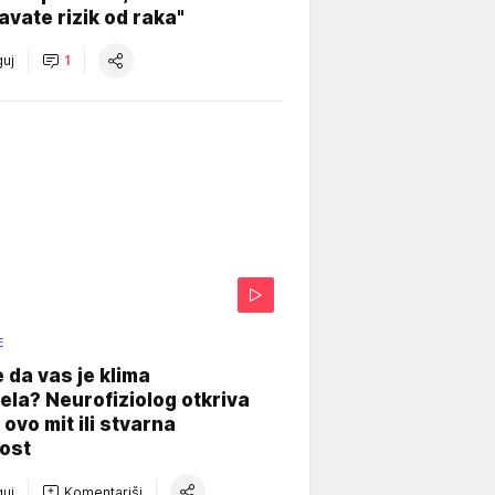
vate rizik od raka"
uj
1
E
e da vas je klima
ela? Neurofiziolog otkriva
e ovo mit ili stvarna
ost
uj
Komentariši