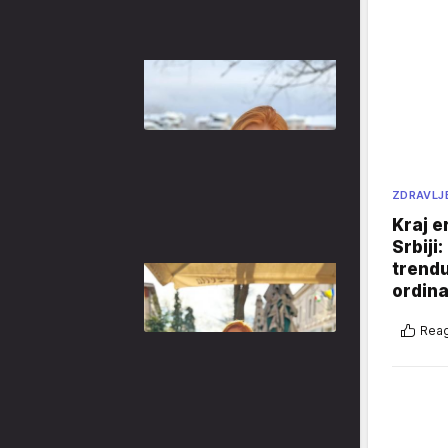
ZDRAVLJ
Kraj e
Srbiji
trend
ordina
Reag