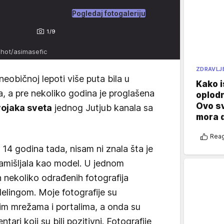
Pogledaj fotogaleriju
1/9
shot/asimasefic
ZDRAVLJ
neobičnoj lepoti više puta bila u
Kako i
, a pre nekoliko godina je proglašena
oplod
Ovo s
vojaka sveta
jednog Jutjub kanala sa
mora 
Reag
 14 godina tada, nisam ni znala šta je
zamišljala kao model. U jednom
n nekoliko odrađenih fotografija
delingom. Moje fotografije su
im mrežama i portalima, a onda su
ntari koji su bili pozitivni. Fotografije