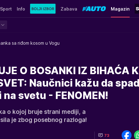
Sport
Info
Zabava
Magazin
anka sa riđom kosom u Vogu
UJE O BOSANKI IZ BIHAĆA 
VET: Naučnici kažu da spad
di na svetu - FENOMEN!
a o kojoj bruje strani mediji, a
sila je zbog posebnog razloga!
73