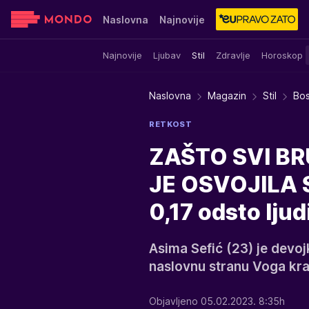
Naslovna
Najnovije
Najnovije
Ljubav
Stil
Zdravlje
Horoskop
Sensa
Stvar ukusa
Yumama
Naslovna
Magazin
Stil
Bos
RETKOST
ZAŠTO SVI BR
JE OSVOJILA S
0,17 odsto lju
Asima Sefić (23) je devojk
naslovnu stranu Voga kra
Objavljeno 05.02.2023. 8:35h