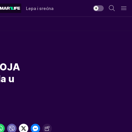
Lepa i srećna
KOJA
a u