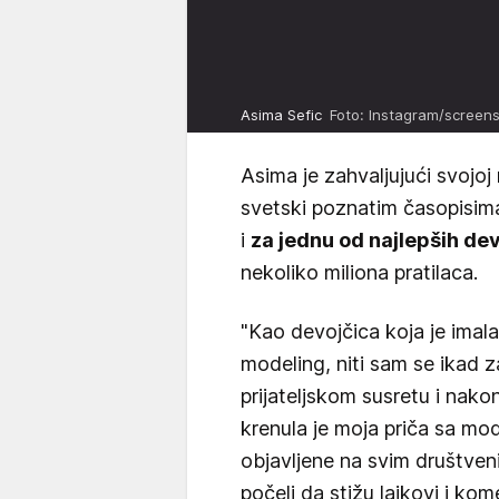
Asima Sefic
Foto: Instagram/screen
Asima je zahvaljujući svojoj 
svetski poznatim časopisima
i
za jednu od najlepših de
nekoliko miliona pratilaca.
"Kao devojčica koja je imala
modeling, niti sam se ikad 
prijateljskom susretu i nako
krenula je moja priča sa mo
objavljene na svim društven
počeli da stižu lajkovi i kome