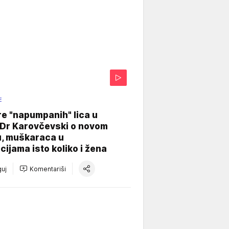
E
re "napumpanih" lica u
: Dr Karovčevski o novom
u, muškaraca u
cijama isto koliko i žena
uj
Komentariši