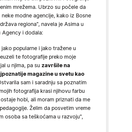
tvenim mrežema. Ubrzo su počele da
fi, neke modne agencije, kako iz Bosne
 država regiona", navela je Asima u
 Agency i dodala:
 jako popularne i jako tražene u
reuzeli te fotografije preko moje
ijal u njima, pa su
završile na
jpoznatije magazine u svetu kao
stvarila sam i saradnju sa poznatim
jih fotografija krasi njihovu farbu
 ostaje hobi, ali moram priznati da me
 pedagogije. Želim da posvetim vreme
m osoba sa teškoćama u razvoju",