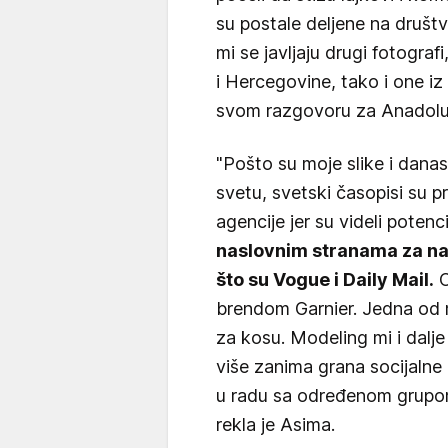
su postale deljene na druš
mi se javljaju drugi fotogra
i Hercegovine, tako i one iz
svom razgovoru za Anadolu
"Pošto su moje slike i danas
svetu, svetski časopisi su p
agencije jer su videli potenc
naslovnim stranama za na
što su Vogue i Daily Mail.
O
brendom Garnier. Jedna od mo
za kosu. Modeling mi i dalje
više zanima grana socijalne
u radu sa određenom grupo
rekla je Asima.