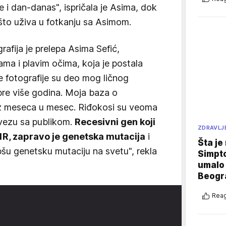
 i dan-danas", ispričala je Asima, dok
ašto uživa u fotkanju sa Asimom.
rafija je prelepa Asima Sefić,
a i plavim očima, koja je postala
ve fotografije su deo mog ličnog
pre više godina. Moja baza o
 iz meseca u mesec. Riđokosi su veoma
 vezu sa publikom.
Recesivni gen koji
ZDRAVLJ
1R, zapravo je genetska mutacija
i
Šta je
pšu genetsku mutaciju na svetu", rekla
Simpto
umalo 
Beogr
Reag