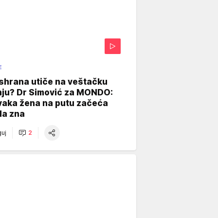
E
shrana utiče na veštačku
nju? Dr Simović za MONDO:
vaka žena na putu začeća
da zna
uj
2