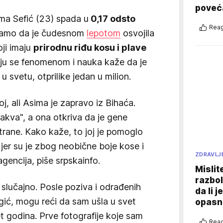
poveća
ima Sefić (23) spada u
0,17 odsto
Reag
amo da je čudesnom
lepotom
osvojila
oji imaju
prirodnu riđu kosu i plave
ju se fenomenom i nauka kaže da je
u svetu, otprilike jedan u milion.
oj, ali Asima je zapravo iz Bihaća.
takva", a ona otkriva da je gene
rane. Kako kaže, to joj je pomoglo
, jer su je zbog neobične boje kose i
ZDRAVLJ
agencija, piše srpskainfo.
Mislit
razbol
slučajno. Posle poziva i odrađenih
da li j
ć, mogu reći da sam ušla u svet
opasn
godina. Prve fotografije koje sam
Reag