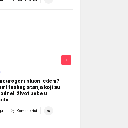
E
 neurogeni plućni edem?
mi teškog stanja koji su
odneli život bebe u
adu
uj
Komentariši