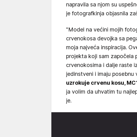
napravila sa njom su uspešne
je fotografkinja objasnila z
"Model na većini mojih fotog
crvenokosa devojka sa pegam
moja najveća inspiracija. O
projekta koji sam započela 
crvenokosima i dalje raste
jedinstveni i imaju posebnu
uzrokuje crvenu kosu, MC
ja volim da uhvatim tu najle
je.