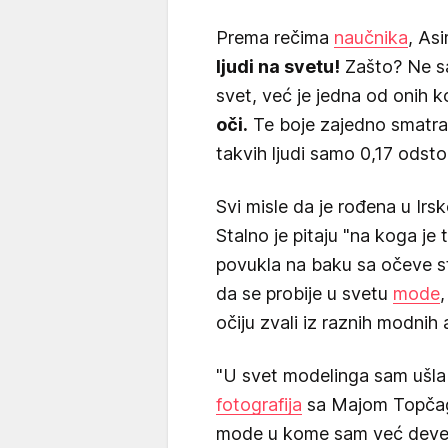
Prema rečima
naučnika
, As
ljudi na svetu!
Zašto? Ne s
svet, već je jedna od onih k
oči.
Te boje zajedno smatra
takvih ljudi samo 0,17 odsto 
Svi misle da je rođena u Irsk
Stalno je pitaju "na koga je 
povukla na baku sa očeve st
da se probije u svetu
mode
očiju zvali iz raznih modnih 
"U svet modelinga sam ušla 
fotografija
sa Majom Topčagi
mode u kome sam već devet 