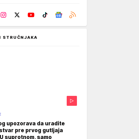
I STRUČNJAKA
E
og upozorava da uradite
stvar pre prvog gutljaja
"U suprotnom, samo