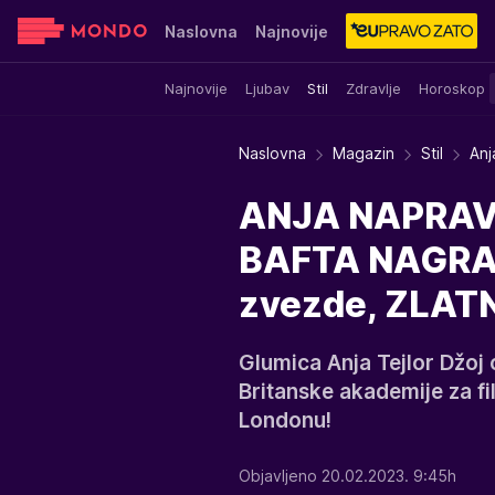
Naslovna
Najnovije
Najnovije
Ljubav
Stil
Zdravlje
Horoskop
Sensa
Stvar ukusa
Yumama
Naslovna
Magazin
Stil
Anj
ANJA NAPRAV
BAFTA NAGRAD
zvezde, ZLATN
Glumica Anja Tejlor Džoj 
Britanske akademije za fi
Londonu!
Objavljeno 20.02.2023. 9:45h