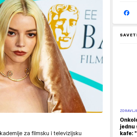
SAVET
ZDRAVLJ
Onkol
jednu 
ademije za filmsku i televizijsku
kafe: 