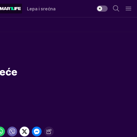
Lepa i srećna
veće