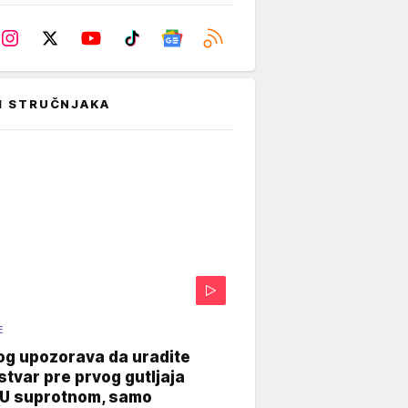
I STRUČNJAKA
E
og upozorava da uradite
stvar pre prvog gutljaja
"U suprotnom, samo