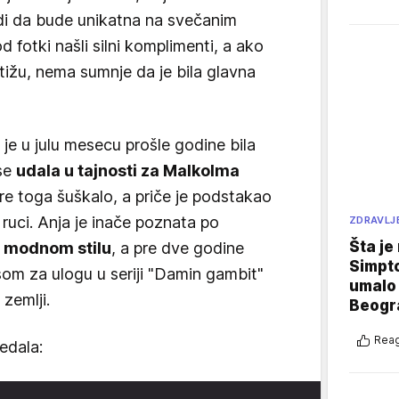
i da bude unikatna na svečanim
 fotki našli silni komplimenti, a ako
stižu, nema sumnje da je bila glavna
je u julu mesecu prošle godine bila
 se
udala u tajnosti za Malkolma
e toga šuškalo, a priče je podstakao
 ruci. Anja je inače poznata po
ZDRAVLJ
Šta je
m modnom stilu
, a pre dve godine
Simpto
om za ulogu u seriji "Damin gambit"
umalo 
 zemlji.
Beogr
Reag
edala: