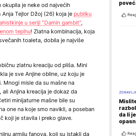
poveća
okupila je neke od najvećih
 Anja Tejlor Džoj (26) koja je
publiku
Reag
ahistkinje u seriji "Damin gambit"
,
venom tepihu
! Zlatna kombinacija, koja
svečanih toaleta, dobila je najviše
bičnu zlatnu kreaciju od pliša. Mini
akla je sve Anjine obline, uz koju je
nsi. Mnogi misle da su mašne na
ali Anjina kreacija je dokaz da
ZDRAVLJ
Četiri minijaturne mašne bile su
Mislit
razbol
na one na koje smo navikli, a poseban
da li j
koji je stavila i preko glave.
opasn
jinu armiju fanova, koji su istakli da
Reag