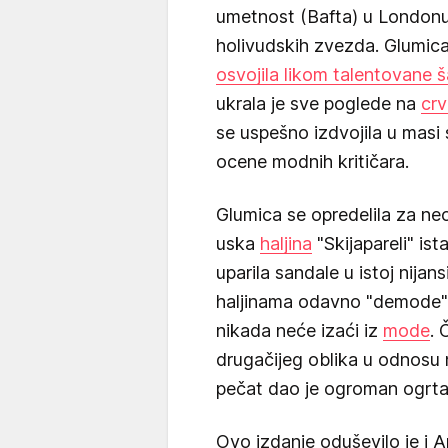
umetnost (Bafta) u Londonu 
holivudskih zvezda. Glumica
osvojila likom talentovane š
ukrala je sve poglede na
cr
se uspešno izdvojila u masi 
ocene modnih kritičara.
Glumica se opredelila za neo
uska
haljina
"Skijapareli" ist
uparila sandale u istoj nija
haljinama odavno "demode", 
nikada neće izaći iz
mode
. 
drugačijeg oblika u odnosu 
pečat dao je ogroman ogrtač 
Ovo izdanje oduševilo je i An