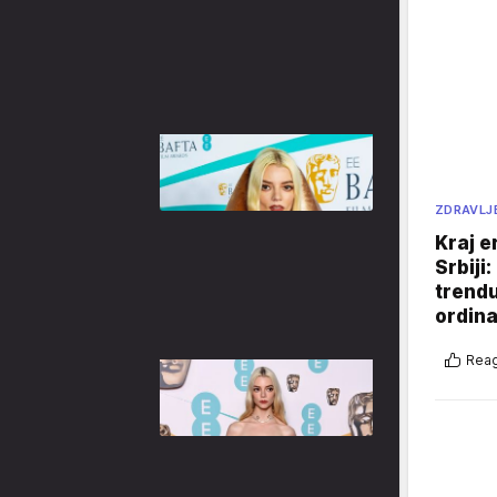
ZDRAVLJ
Kraj e
Srbiji
trend
ordina
Reag