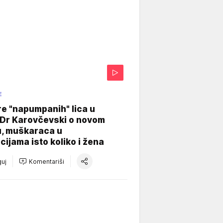
E
re "napumpanih" lica u
: Dr Karovčevski o novom
u, muškaraca u
cijama isto koliko i žena
uj
Komentariši