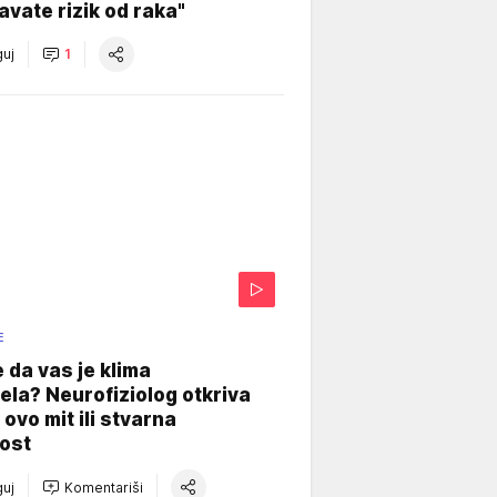
vate rizik od raka"
uj
1
E
e da vas je klima
ela? Neurofiziolog otkriva
e ovo mit ili stvarna
ost
uj
Komentariši