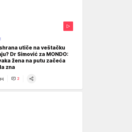
E
shrana utiče na veštačku
nju? Dr Simović za MONDO:
vaka žena na putu začeća
da zna
uj
2