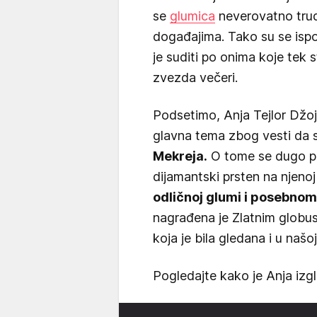
se
glumica
neverovatno trud
događajima. Tako su se ispod
je suditi po onima koje tek 
zvezda večeri.
Podsetimo, Anja Tejlor Džoj 
glavna tema zbog vesti da
Mekreja.
O tome se dugo pr
dijamantski prsten na njenoj
odličnoj glumi i posebno
nagrađena je Zlatnim globus
koja je bila gledana i u našoj
Pogledajte kako je Anja izgl