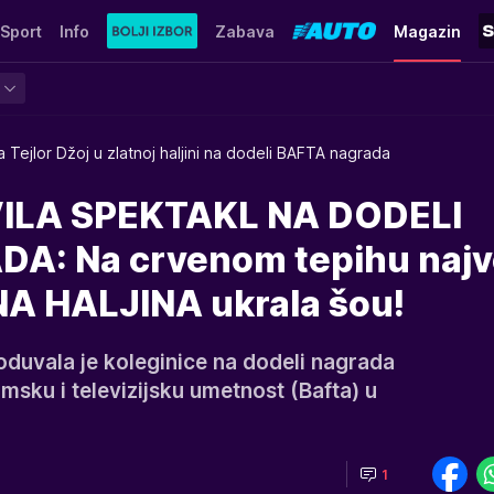
Sport
Info
Zabava
Magazin
a Tejlor Džoj u zlatnoj haljini na dodeli BAFTA nagrada
ILA SPEKTAKL NA DODELI
A: Na crvenom tepihu naj
A HALJINA ukrala šou!
oduvala je koleginice na dodeli nagrada
lmsku i televizijsku umetnost (Bafta) u
1