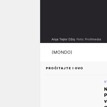
Anja Tejlor Džoj
Foto: Profimedia
(MONDO)
PROČITAJTE I OVO
S
P
v