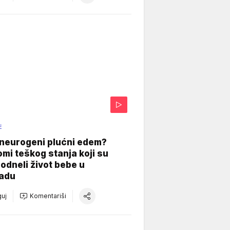
E
 neurogeni plućni edem?
mi teškog stanja koji su
odneli život bebe u
adu
uj
Komentariši