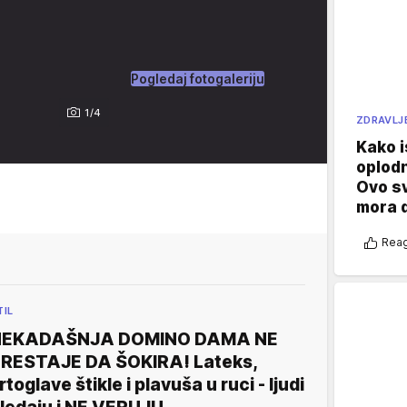
Pogledaj fotogaleriju
1/4
ZDRAVLJ
Kako i
oplod
Ovo s
mora 
Reag
TIL
NEKADAŠNJA DOMINO DAMA NE
RESTAJE DA ŠOKIRA! Lateks,
rtoglave štikle i plavuša u ruci - ljudi