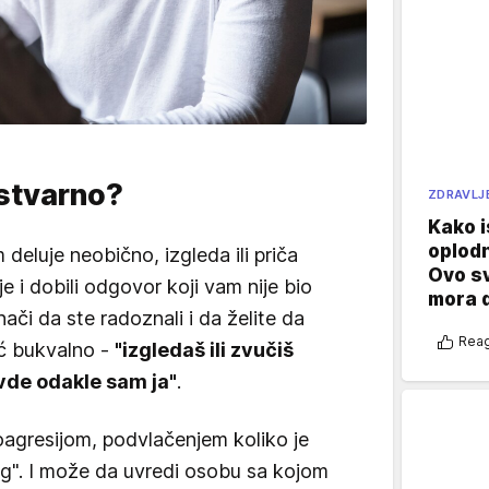
i stvarno?
ZDRAVLJ
Kako i
oplod
eluje neobično, izgleda ili priča
Ovo s
 je i dobili odgovor koji vam nije bio
mora 
ači da ste radoznali i da želite da
Reag
eć bukvalno -
"izgledaš ili zvučiš
avde odakle sam ja"
.
oagresijom, podvlačenjem koliko je
og". I može da uvredi osobu sa kojom