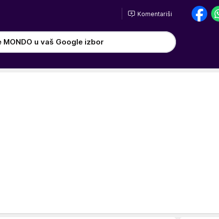
Komentariši
e MONDO u vaš Google izbor