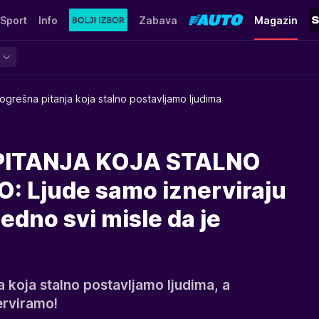
Sport
Info
Zabava
Magazin
ogrešna pitanja koja stalno postavljamo ljudima
PITANJA KOJA STALNO
 Ljude samo iznerviraju
jedno svi misle da je
 koja stalno postavljamo ljudima, a
erviramo!