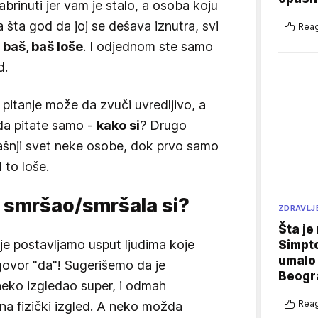
abrinuti jer vam je stalo, a osoba koju
a šta god da joj se dešava iznutra, svi
Reag
 baš, baš loše
. I odjednom ste samo
d.
 pitanje može da zvuči uvredljivo, a
da pitate samo -
kako si
? Drugo
trašnji svet neke osobe, dok prvo samo
 to loše.
, smršao/smršala si?
ZDRAVLJ
Šta je
oje postavljamo usput ljudima koje
Simpto
umalo 
govor "da"! Sugerišemo da je
Beogr
neko izgledao super, i odmah
Reag
 na fizički izgled. A neko možda