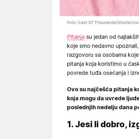
Foto: Cast Of Thousands/Shuttersto
Pitanja
su jedan od najlakši
koje smo nedavno upoznali, 
razgovoru sa osobama koje 
pitanja koja koristimo u ćas
povrede tuđa osećanja i izn
Ovo su najčešća pitanja k
koja mogu da uvrede ljude
poslednjih nedelju dana p
1. Jesi li dobro, 