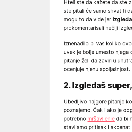
Hteli ste da kažete da ste z
ste pitali će samo shvatiti d
mogu to da vide jer
izgleda
prokomentarisali nečiji izgle
Iznenadilo bi vas koliko ovo
uvek je bolje umesto njega 
pitanje želi da zaviri u unu
ocenjuje njenu spoljašnjost. I
2. Izgledaš super
Ubedljivo najgore pitanje k
poznajemo. Čak i ako je od
potrebno
mršavljenje
da bi 
stavljamo pritisak i akcenat