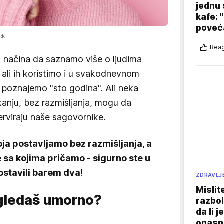
jednu 
kafe: 
poveća
ck
Reag
h načina da saznamo više o ljudima
ali ih koristimo i u svakodnevnom
poznajemo "sto godina". Ali neka
kanju, bez razmišljanja, mogu da
erviraju naše sagovornike.
oja postavljamo bez razmišljanja, a
 sa kojima pričamo - sigurno ste u
ostavili barem dva
!
ZDRAVLJ
Mislit
izgledaš umorno?
razbol
da li j
opasn