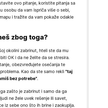
vite ovo pitanje, koristite pitanja sa
tu osobu da vam ispriča više o sebi,
mapu i tražite da vam pokaže odakle
rineš zbog toga?
šoj okolini zabrinut, hteli ste da mu
iti OK i da ne želite da se stresira.
itanje, obezvređujete osećanja te
 problema. Kao da ste samo rekli
"taj
ramiš bez potrebe"
.
oga zašto je zabrinut i samo da ga
judi ne žele uvek rešenje ili savet,
 iz sebe ono što ih brine i zaokuplja.