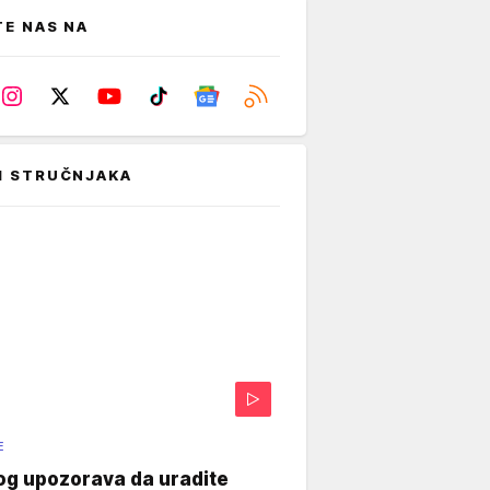
TE NAS NA
I STRUČNJAKA
E
og upozorava da uradite