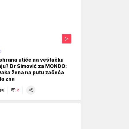
E
shrana utiče na veštačku
nju? Dr Simović za MONDO:
vaka žena na putu začeća
da zna
uj
2