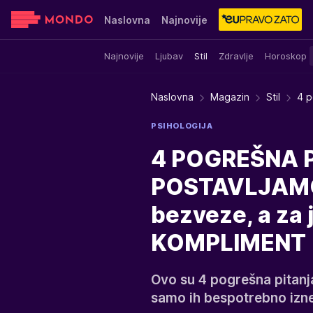
Naslovna
Najnovije
Najnovije
Ljubav
Stil
Zdravlje
Horoskop
Sensa
Stvar ukusa
Yumama
Naslovna
Magazin
Stil
4 p
PSIHOLOGIJA
4 POGREŠNA 
POSTAVLJAMO:
bezveze, a za 
KOMPLIMENT
Ovo su 4 pogrešna pitanja
samo ih bespotrebno izn