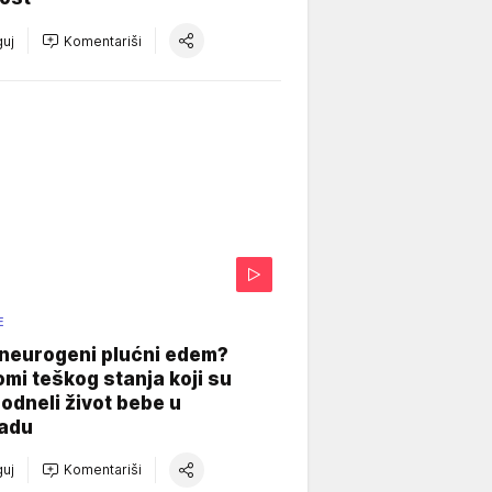
uj
Komentariši
E
 neurogeni plućni edem?
mi teškog stanja koji su
odneli život bebe u
adu
uj
Komentariši