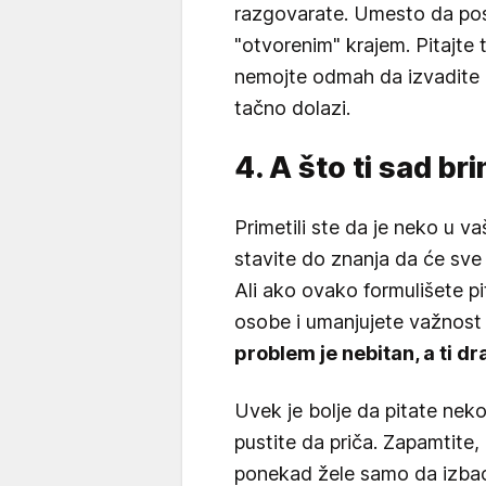
razgovarate. Umesto da posta
"otvorenim" krajem. Pitajte 
nemojte odmah da izvadite 
tačno dolazi.
4. A što ti sad b
Primetili ste da je neko u va
stavite do znanja da će sve b
Ali ako ovako formulišete p
osobe i umanjujete važnost
problem je nebitan, a ti d
Uvek je bolje da pitate nek
pustite da priča. Zapamtite, l
ponekad žele samo da izbace