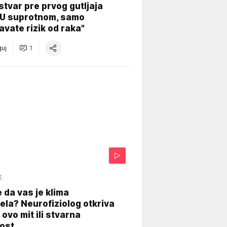
stvar pre prvog gutljaja
"U suprotnom, samo
vate rizik od raka"
uj
1
E
e da vas je klima
ela? Neurofiziolog otkriva
e ovo mit ili stvarna
ost