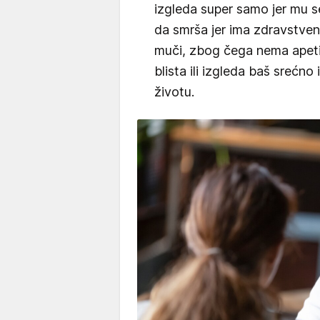
izgleda super samo jer mu s
da smrša jer ima zdravstveni
muči, zbog čega nema apeti
blista ili izgleda baš srećno
životu.