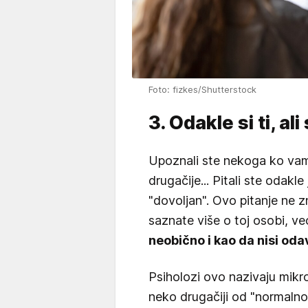
Foto: fizkes/Shutterstock
3. Odakle si ti, al
Upoznali ste nekoga ko vam d
drugačije... Pitali ste odakle
"dovoljan". Ovo pitanje ne zn
saznate više o toj osobi, v
neobično i kao da nisi od
Psiholozi ovo nazivaju mikr
neko drugačiji od "normaln