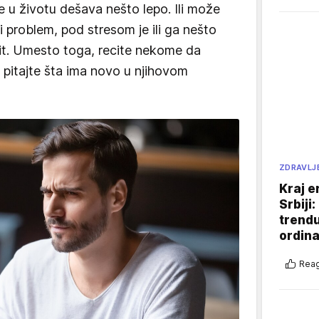
e u životu dešava nešto lepo. Ili može
 problem, pod stresom je ili ga nešto
t. Umesto toga, recite nekome da
 i pitajte šta ima novo u njihovom
ZDRAVLJ
Kraj e
Srbiji
trend
ordina
Reag