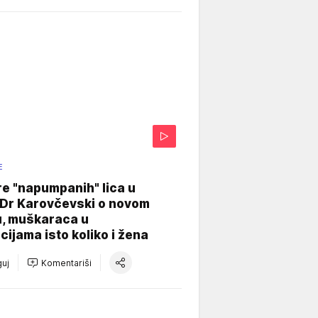
E
re "napumpanih" lica u
: Dr Karovčevski o novom
u, muškaraca u
cijama isto koliko i žena
uj
Komentariši