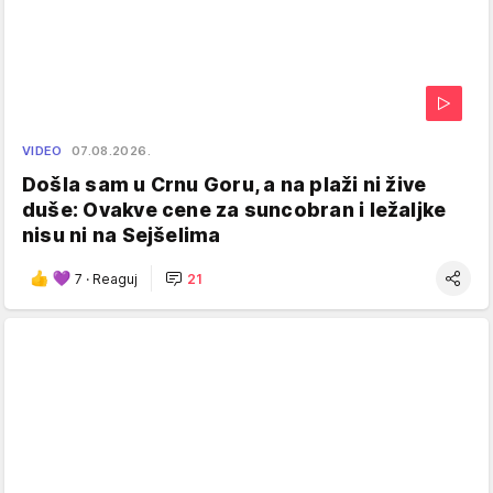
VIDEO
07.08.2026.
Došla sam u Crnu Goru, a na plaži ni žive
duše: Ovakve cene za suncobran i ležaljke
nisu ni na Sejšelima
7
·
Reaguj
21