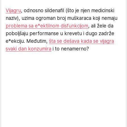
Vijagru
, odnosno sildenafil (što je njen medicinski
naziv), uzima ogroman broj muškaraca koji nemaju
problema sa e*ektilnom disfunkcijom
, ali žele da
poboljšaju performanse u krevetu i dugo zadrže
e*ekciju. Međutim,
šta se dešava kada se vijagra
svaki dan konzumira
i to nenamerno?