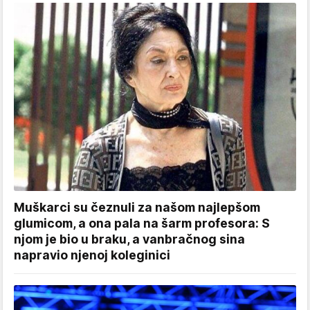
Muškarci su čeznuli za našom najlepšom
glumicom, a ona pala na šarm profesora: S
njom je bio u braku, a vanbračnog sina
napravio njenoj koleginici