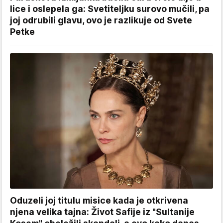
lice i oslepela ga: Svetiteljku surovo mučili, pa
joj odrubili glavu, ovo je razlikuje od Svete
Petke
Oduzeli joj titulu misice kada je otkrivena
njena velika tajna: Život Safije iz "Sultanije