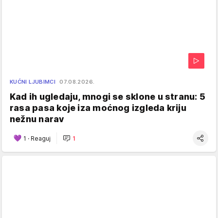
KUĆNI LJUBIMCI
07.08.2026.
Kad ih ugledaju, mnogi se sklone u stranu: 5
rasa pasa koje iza moćnog izgleda kriju
nežnu narav
1
·
Reaguj
1