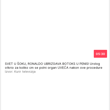
05:30
SVET U ŠOKU, RONALDO UBRIZGAVA BOTOKS U PENIS! Urolog
otkrio za koliko cm se polni organ UVEĆA nakon ove procedure
Izvor: Kurir televizija