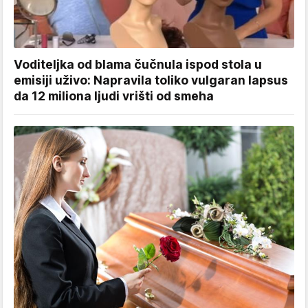
Voditeljka od blama čučnula ispod stola u
emisiji uživo: Napravila toliko vulgaran lapsus
da 12 miliona ljudi vrišti od smeha