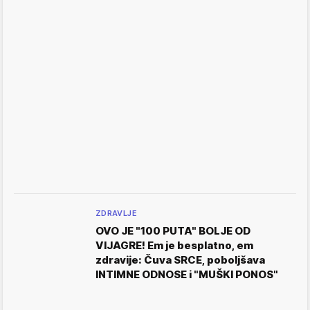
ZDRAVLJE
OVO JE "100 PUTA" BOLJE OD
VIJAGRE! Em je besplatno, em
zdravije: Čuva SRCE, poboljšava
INTIMNE ODNOSE i "MUŠKI PONOS"