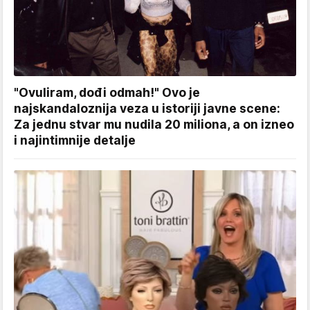
"Ovuliram, dođi odmah!" Ovo je
najskandaloznija veza u istoriji javne scene:
Za jednu stvar mu nudila 20 miliona, a on izneo
i najintimnije detalje