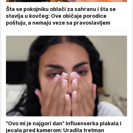
Šta se pokojniku oblači za sahranu i šta se
stavlja u kovčeg: Ove običaje porodice
poštuju, a nemaju veze sa pravoslavljem
"Ovo mi je najgori dan" Influenserka plakala i
jecala pred kamerom: Uradila tretman