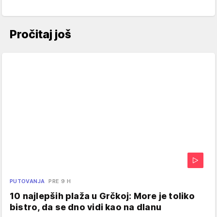
Pročitaj još
PUTOVANJA
PRE 9 H
10 najlepših plaža u Grčkoj: More je toliko
bistro, da se dno vidi kao na dlanu