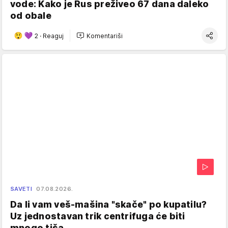
vode: Kako je Rus preživeo 67 dana daleko
od obale
2
·
Reaguj
Komentariši
SAVETI
07.08.2026.
Da li vam veš-mašina "skače" po kupatilu?
Uz jednostavan trik centrifuga će biti
mnogo tiša