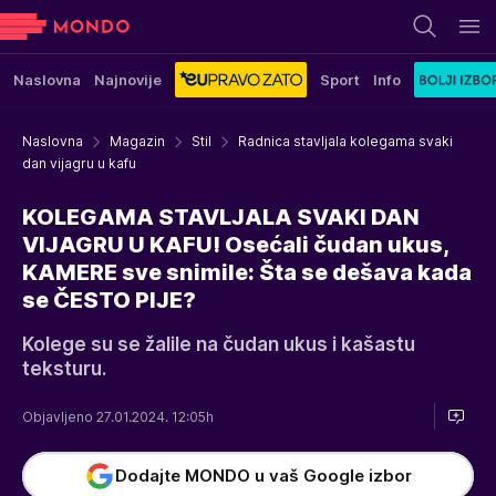
Naslovna
Najnovije
Sport
Info
Naslovna
Magazin
Stil
Radnica stavljala kolegama svaki
dan vijagru u kafu
KOLEGAMA STAVLJALA SVAKI DAN
VIJAGRU U KAFU! Osećali čudan ukus,
KAMERE sve snimile: Šta se dešava kada
se ČESTO PIJE?
Kolege su se žalile na čudan ukus i kašastu
teksturu.
Objavljeno 27.01.2024. 12:05h
Dodajte MONDO u vaš Google izbor