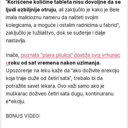
"
Korišćene količine tableta nisu dovoljne da se
ljudi ozbiljnije otruju
, ali zaključilo je kako je Bele
imala malicioznu nameru da našteti svojim
kolegicama, a moguće i ostalim radnicima u fabrici",
zaključilo je tužilaštvo, dok se suđenje i dalje
nastavlja.
Inače,
poznata "plava pilulica" dostiže svoj vrhunac
u
roku od sat vremena nakon uzimanja.
Upozorenje na leku kaže da "ako doživite erekciju
koja traje duže od četiri sata", trebalo bi da
potražite savet lekara. Ovo važi samo ako je
muškarac doživeo četiri sata dugu, kontinuiranu
e*ekciju.
BONUS VIDEO: