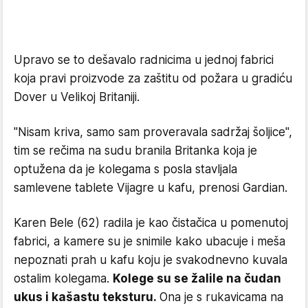
Upravo se to dešavalo radnicima u jednoj fabrici
koja pravi proizvode za zaštitu od požara u gradiću
Dover u Velikoj Britaniji.
"Nisam kriva, samo sam proveravala sadržaj šoljice",
tim se rečima na sudu branila Britanka koja je
optužena da je kolegama s posla stavljala
samlevene tablete Vijagre u kafu, prenosi Gardian.
Karen Bele (62) radila je kao čistačica u pomenutoj
fabrici, a kamere su je snimile kako ubacuje i meša
nepoznati prah u kafu koju je svakodnevno kuvala
ostalim kolegama.
Kolege su se žalile na čudan
ukus i kašastu teksturu.
Ona je s rukavicama na