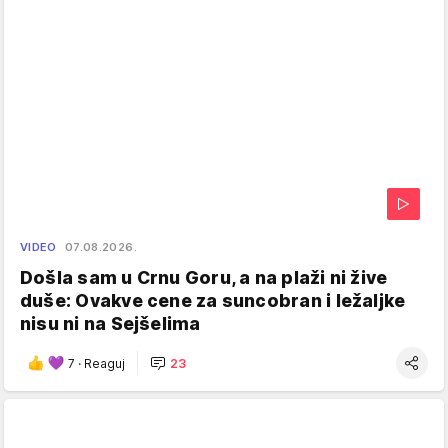
VIDEO
07.08.2026.
Došla sam u Crnu Goru, a na plaži ni žive
duše: Ovakve cene za suncobran i ležaljke
nisu ni na Sejšelima
7
·
Reaguj
23