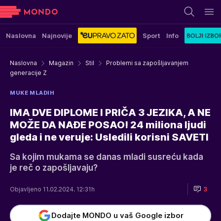
Naslovna
Najnovije
Sport
Info
Naslovna
Magazin
Stil
Problemi sa zapošljavanjem
generacije Z
MUKE MLADIH
IMA DVE DIPLOME I PRIČA 3 JEZIKA, A NE
MOŽE DA NAĐE POSAO! 24 miliona ljudi
gleda i ne veruje: Usledili korisni SAVETI
Sa kojim mukama se danas mladi susreću kada
je reč o zapošljavaju?
Objavljeno 11.02.2024. 12:31h
3
Dodajte MONDO u vaš Google izbor