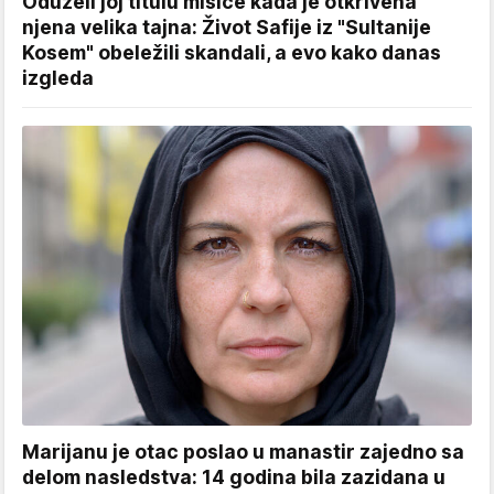
Oduzeli joj titulu misice kada je otkrivena
njena velika tajna: Život Safije iz "Sultanije
Kosem" obeležili skandali, a evo kako danas
izgleda
Marijanu je otac poslao u manastir zajedno sa
delom nasledstva: 14 godina bila zazidana u