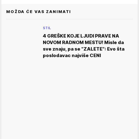
MOŽDA ĆE VAS ZANIMATI
STIL
4 GREŠKE KOJE LJUDI PRAVE NA
NOVOM RADNOM MESTU! Misle da
sve znaju, pa se "ZALETE": Evo šta
poslodavac najviše CENI