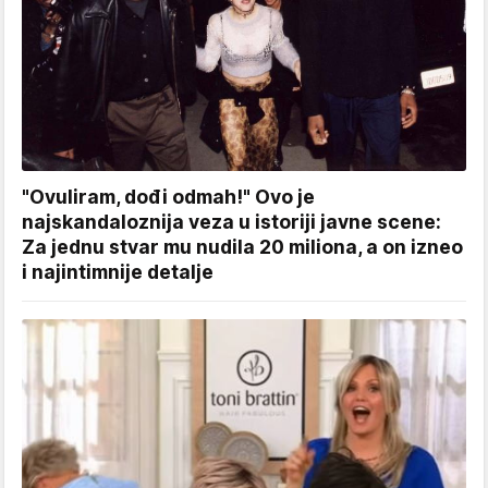
"Ovuliram, dođi odmah!" Ovo je
najskandaloznija veza u istoriji javne scene:
Za jednu stvar mu nudila 20 miliona, a on izneo
i najintimnije detalje