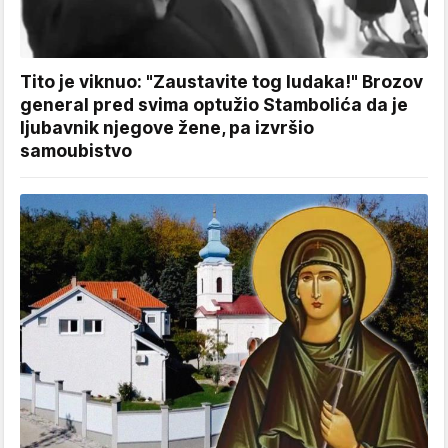
Tito je viknuo: "Zaustavite tog ludaka!" Brozov
general pred svima optužio Stambolića da je
ljubavnik njegove žene, pa izvršio
samoubistvo