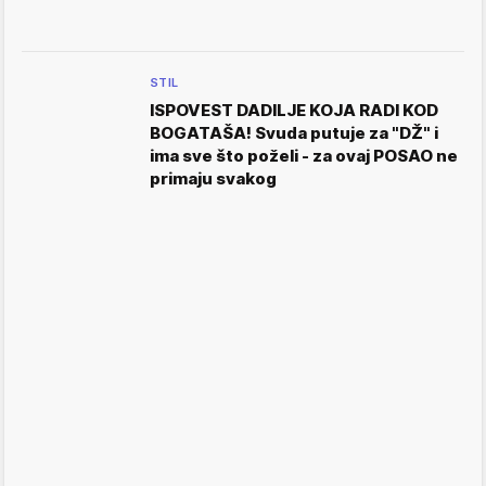
STIL
ISPOVEST DADILJE KOJA RADI KOD
BOGATAŠA! Svuda putuje za "DŽ" i
ima sve što poželi - za ovaj POSAO ne
primaju svakog