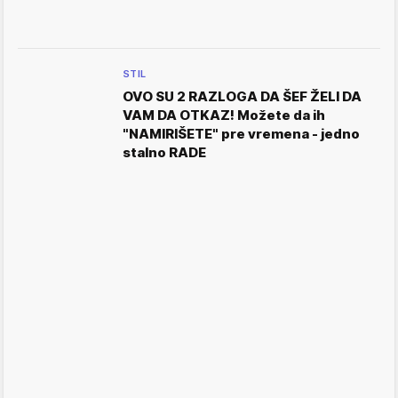
STIL
OVO SU 2 RAZLOGA DA ŠEF ŽELI DA
VAM DA OTKAZ! Možete da ih
"NAMIRIŠETE" pre vremena - jedno
stalno RADE