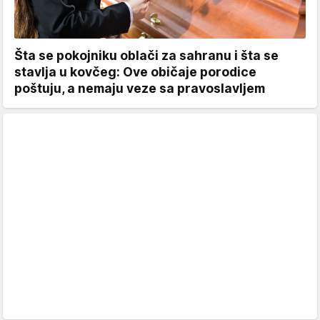
Šta se pokojniku oblači za sahranu i šta se
stavlja u kovčeg: Ove običaje porodice
poštuju, a nemaju veze sa pravoslavljem