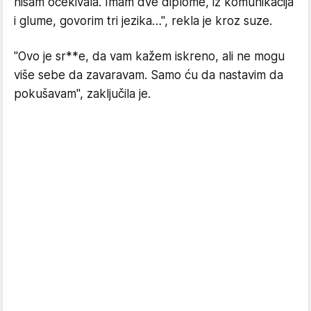
nisam očekivala. Imam dve diplome, iz komunikacija
i glume, govorim tri jezika…", rekla je kroz suze.
"Ovo je sr**e, da vam kažem iskreno, ali ne mogu
više sebe da zavaravam. Samo ću da nastavim da
pokušavam", zaključila je.