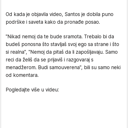
Od kada je objavila video, Santos je dobila puno
podrške i saveta kako da pronađe posao.
"Nikad nemoj da te bude sramota. Trebalo bi da
budeš ponosna što stavljaš svoj ego sa strane i što
si realna", "Nemoj da pitaš da li zapošljavaju. Samo
reci da želiš da se prijaviš i razgovaraj s
menadžerom. Budi samouverena", bili su samo neki
od komentara.
Pogledajte više u videu: