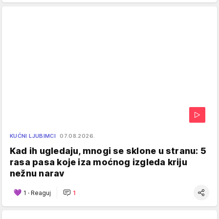
KUĆNI LJUBIMCI
07.08.2026.
Kad ih ugledaju, mnogi se sklone u stranu: 5
rasa pasa koje iza moćnog izgleda kriju
nežnu narav
1
·
Reaguj
1