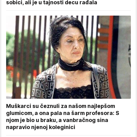
sobici, ali je u tajnosti decu rađala
Muškarci su čeznuli za našom najlepšom
glumicom, a ona pala na šarm profesora: S
njom je bio u braku, a vanbračnog sina
napravio njenoj koleginici