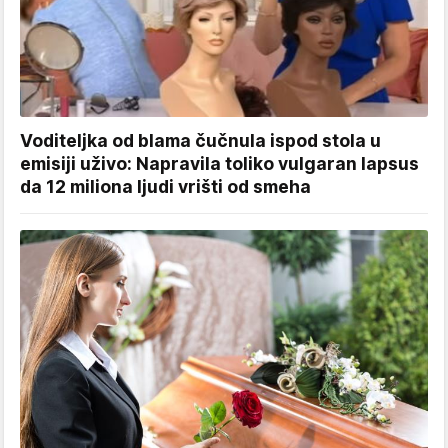
Voditeljka od blama čučnula ispod stola u
emisiji uživo: Napravila toliko vulgaran lapsus
da 12 miliona ljudi vrišti od smeha