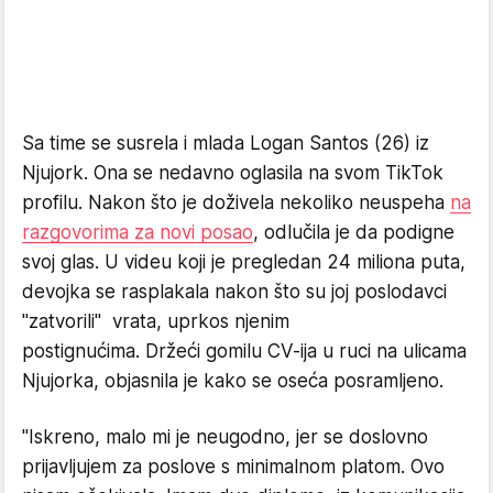
Sa time se susrela i mlada Logan Santos (26) iz
Njujork. Ona se nedavno oglasila na svom TikTok
profilu. Nakon što je doživela nekoliko neuspeha
na
razgovorima za novi posao
, odlučila je da podigne
svoj glas. U videu koji je pregledan 24 miliona puta,
devojka se rasplakala nakon što su joj poslodavci
"zatvorili" vrata, uprkos njenim
postignućima. Držeći gomilu CV-ija u ruci na ulicama
Njujorka, objasnila je kako se oseća posramljeno.
"Iskreno, malo mi je neugodno, jer se doslovno
prijavljujem za poslove s minimalnom platom. Ovo