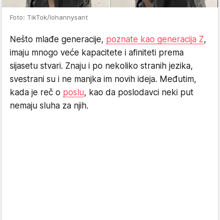
Foto: TikTok/lohannysant
Nešto mlađe generacije,
poznate kao generacija Z
,
imaju mnogo veće kapacitete i afiniteti prema
sijasetu stvari. Znaju i po nekoliko stranih jezika,
svestrani su i ne manjka im novih ideja. Međutim,
kada je reč o
poslu
, kao da poslodavci neki put
nemaju sluha za njih.