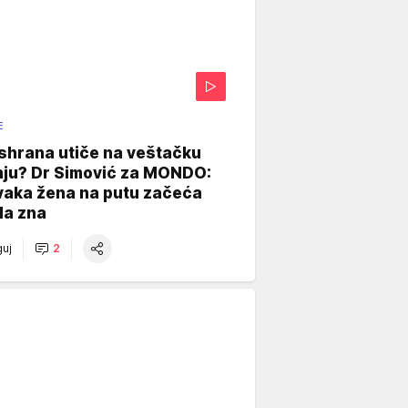
E
shrana utiče na veštačku
nju? Dr Simović za MONDO:
vaka žena na putu začeća
da zna
uj
2