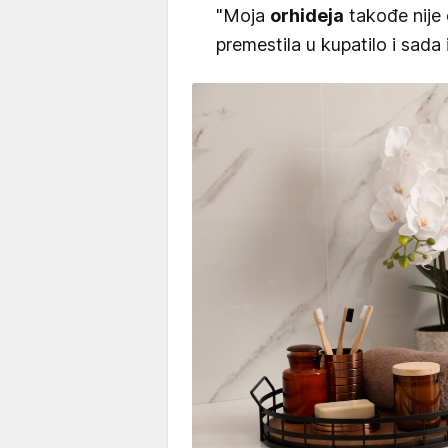
"Moja
orhideja
takođe nije 
premestila u kupatilo i sada 