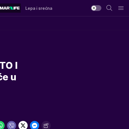
Lepa i srećna
TO I
će u