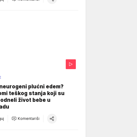
E
 neurogeni plućni edem?
mi teškog stanja koji su
odneli život bebe u
adu
uj
Komentariši