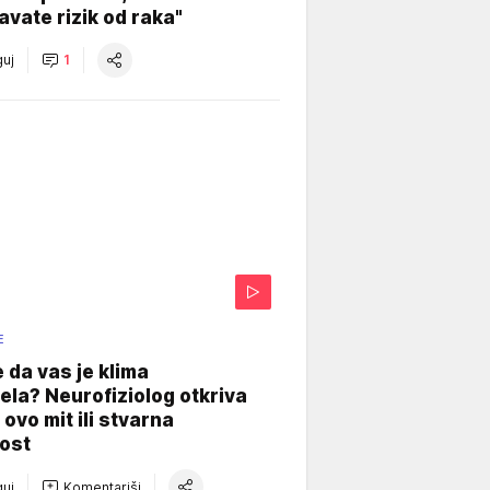
vate rizik od raka"
uj
1
E
e da vas je klima
ela? Neurofiziolog otkriva
e ovo mit ili stvarna
ost
uj
Komentariši