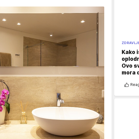
ZDRAVLJ
Kako i
oplod
Ovo s
mora 
Reag