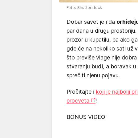
Foto: Shutterstock
Dobar savet je i da
orhidej
par dana u drugu prostoriju
prozor u kupatilu, pa ako ga
gde će na nekoliko sati uživa
što previše vlage nije dobra
stvaranju buđi, a boravak u 
sprečiti njenu pojavu.
Pročitajte i
koji je najbolji 
procveta
!
BONUS VIDEO: