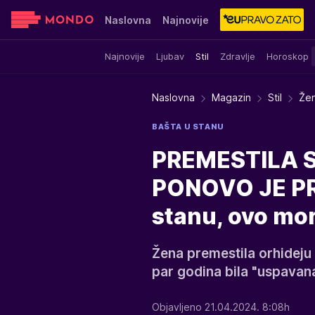
Naslovna
Najnovije
Najnovije
Ljubav
Stil
Zdravlje
Horoskop
Sensa
Stvar ukusa
Yumama
Naslovna
Magazin
Stil
Žen
BAŠTA U STANU
PREMESTILA 
PONOVO JE PR
stanu, ovo mo
Žena premestila orhideju 
par godina bila "uspavan
Objavljeno 21.04.2024. 8:08h