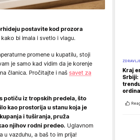
rhideju postavite kod prozora
 kako bi imala i svetlo i vlagu.
eraturne promene u kupatilu, stoji
ZDRAVLJ
ivam je samo kad vidim da je korenje
Kraj e
dna članica. Pročitajte i naš
savet za
Srbiji
trend
ordina
 potiču iz tropskih predela, što
Reag
lo kao prostorija u stanu koja je
kupanja i tuširanja, pruža
kao njihov rodni predeo.
Uglavnom
ga u vazduhu, a baš to im prija!