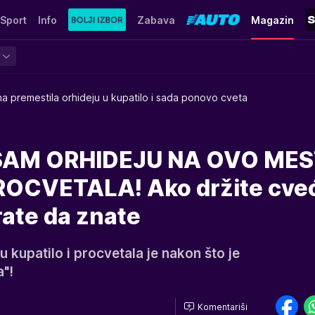
Sport
Info
Zabava
Magazin
a premestila orhideju u kupatilo i sada ponovo cveta
SAM ORHIDEJU NA OVO MES
OCVETALA! Ako držite cve
rate da znate
u kupatilo i procvetala je nakon što je
a"!
Komentariši