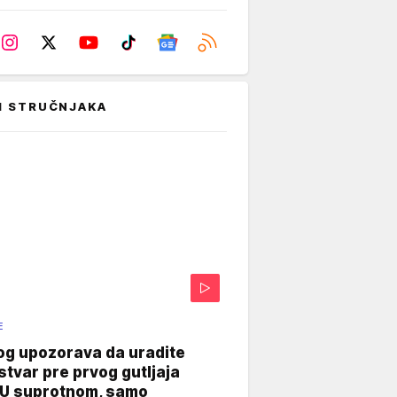
I STRUČNJAKA
E
og upozorava da uradite
stvar pre prvog gutljaja
"U suprotnom, samo