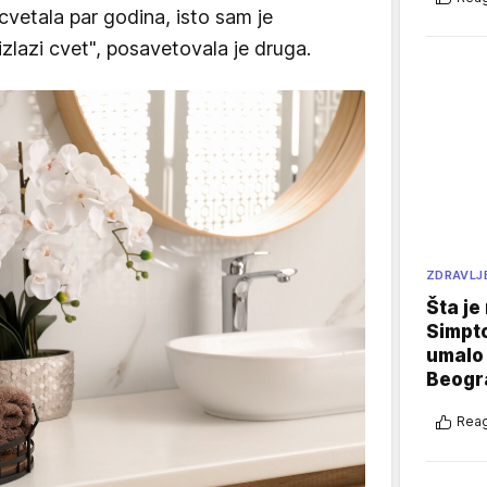
cvetala par godina, isto sam je
izlazi cvet", posavetovala je druga.
ZDRAVLJ
Šta je
Simpto
umalo 
Beogr
Reag