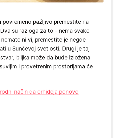
u
povremeno pažljivo premestite na
. Dva su razloga za to - nema svako
 nemate ni vi, premestite je negde
ti u Sunčevoj svetlosti. Drugi je taj
 stvar, biljka može da bude izložena
suvljim i provetrenim prostorijama će
prirodni način da orhideja ponovo