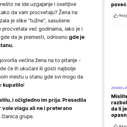
 nešto ne ide uzgajanje i osetljive
poveća
nikako da vam procvetaju? Žena na
Reag
ala je slike "tužne", sasušene
je procvetala već godinama, iako je i
et gde da je premesti, odnosno
gde je
stanu.
govorila većina žena na to pitanje -
e će ih ukućani ili gosti najbolje
ivnom mestu u stanu gde svi mogu da
je
kupatilo
!
ZDRAVLJ
Mislit
ilu, i očigledno im prija. Presadila
razbol
 vole vlagu ali ne i preterano
da li j
opasn
a članica grupe.
Reag