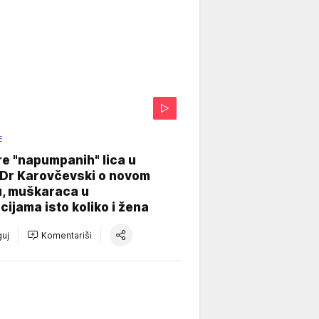
E
re "napumpanih" lica u
: Dr Karovčevski o novom
u, muškaraca u
cijama isto koliko i žena
uj
Komentariši