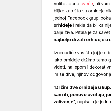
Volite sobno
cveće
, ali vam
biljke kao što su orhideje 
jednoj Facebook grupi pokaz
orhideje
i rekla da biljka ni
dalje živa. Pitala je za sav
najbolje držati orhideje u 
Iznenadiće vas šta joj je od
iako orhideje držimo tamo gd
videti, na lepom i dekorat
im se dive, njihov odgovor 
"
Držim dve orhideje u kupat
sam ih, ponovo cvetaju, jer
zalivanje
", napisala je jedn