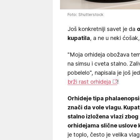
Foto: Shutterstock
Još konkretniji savet je da
o
kupatila
, a ne u neki ćošak,
"Moja orhideja obožava temp
na simsu i cveta stalno. Zal
pobelelo", napisala je još je
brži rast orhideja
!
Orhideje tipa phalaenopsis
znači da vole vlagu. Kupati
stalno izložena vlazi zbog 
orhidejama slične uslove 
je toplo, često je velika vla