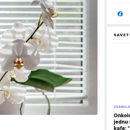
SAVET
ZDRAVLJ
Onkol
jednu 
kafe: 