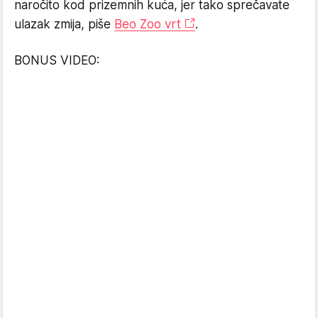
naročito kod prizemnih kuća, jer tako sprečavate
ulazak zmija, piše
Beo Zoo vrt
.
BONUS VIDEO: