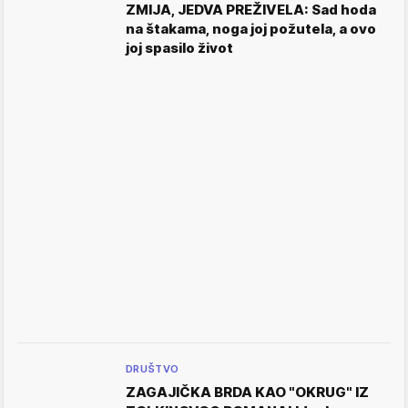
ZMIJA, JEDVA PREŽIVELA: Sad hoda
na štakama, noga joj požutela, a ovo
joj spasilo život
DRUŠTVO
ZAGAJIČKA BRDA KAO "OKRUG" IZ