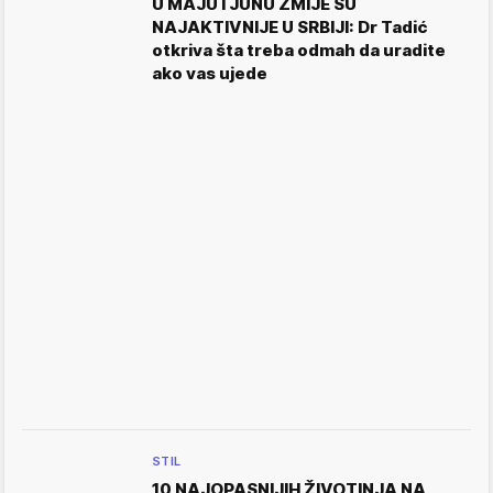
U MAJU I JUNU ZMIJE SU
NAJAKTIVNIJE U SRBIJI: Dr Tadić
otkriva šta treba odmah da uradite
ako vas ujede
STIL
10 NAJOPASNIJIH ŽIVOTINJA NA