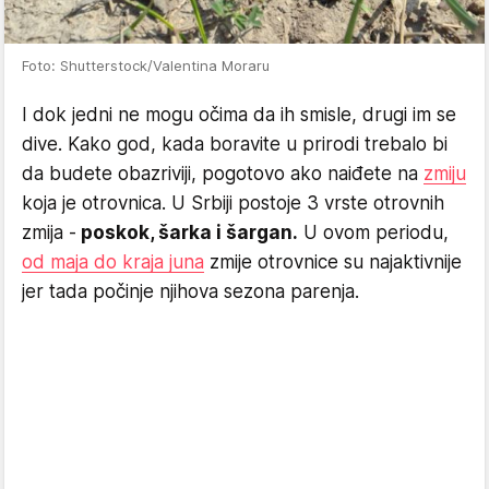
Foto: Shutterstock/Valentina Moraru
I dok jedni ne mogu očima da ih smisle, drugi im se
dive. Kako god, kada boravite u prirodi trebalo bi
da budete obazriviji, pogotovo ako naiđete na
zmiju
koja je otrovnica. U Srbiji postoje 3 vrste otrovnih
zmija -
poskok, šarka i šargan.
U ovom periodu,
od maja do kraja juna
zmije otrovnice su najaktivnije
jer tada počinje njihova sezona parenja.