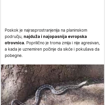
Poskok je najrasprostranjenija na planinskom
području,
najduža i najopasnija evropska
otrovnica
. Poprilično je troma zmija i nije agresivan,
a kada je uznemiren počinje da sikće i pokušava da
pobegne.