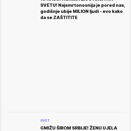
SVETU! Najsmrtonosnija je pored nas,
godišnje ubije MILION ljudi - evo kako
da se ZAŠTITITE
SVET
GMIŽU ŠIROM SRBIJE! ŽENU UJELA