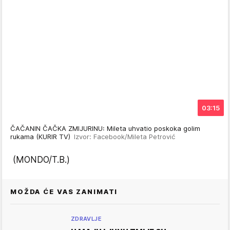
03:15
ČAČANIN ČAČKA ZMIJURINU: Mileta uhvatio poskoka golim
rukama (KURIR TV)
Izvor: Facebook/Mileta Petrović
(MONDO/T.B.)
MOŽDA ĆE VAS ZANIMATI
ZDRAVLJE