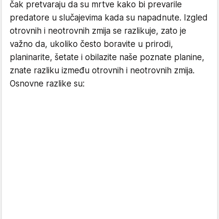
čak pretvaraju da su mrtve kako bi prevarile
predatore u slučajevima kada su napadnute. Izgled
otrovnih i neotrovnih zmija se razlikuje, zato je
važno da, ukoliko često boravite u prirodi,
planinarite, šetate i obilazite naše poznate planine,
znate razliku između otrovnih i neotrovnih zmija.
Osnovne razlike su: