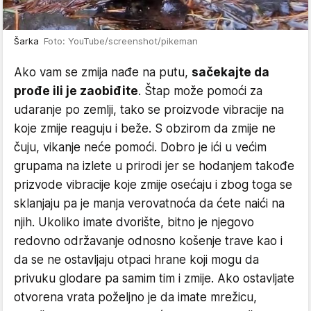
Šarka
Foto: YouTube/screenshot/pikeman
Ako vam se zmija nađe na putu,
sačekajte da
prođe ili je zaobiđite
. Štap može pomoći za
udaranje po zemlji, tako se proizvode vibracije na
koje zmije reaguju i beže. S obzirom da zmije ne
čuju, vikanje neće pomoći. Dobro je ići u većim
grupama na izlete u prirodi jer se hodanjem takođe
prizvode vibracije koje zmije osećaju i zbog toga se
sklanjaju pa je manja verovatnoća da ćete naići na
njih. Ukoliko imate dvorište, bitno je njegovo
redovno održavanje odnosno košenje trave kao i
da se ne ostavljaju otpaci hrane koji mogu da
privuku glodare pa samim tim i zmije. Ako ostavljate
otvorena vrata poželjno je da imate mrežicu,