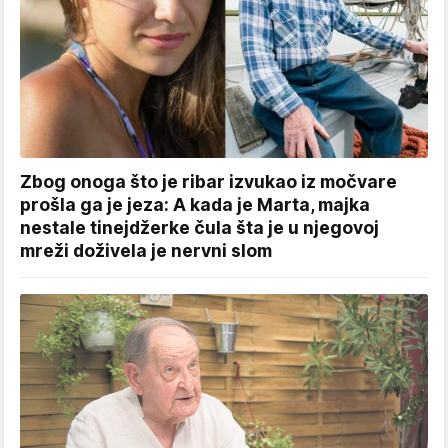
Zbog onoga što je ribar izvukao iz močvare
prošla ga je jeza: A kada je Marta, majka
nestale tinejdžerke čula šta je u njegovoj
mreži doživela je nervni slom