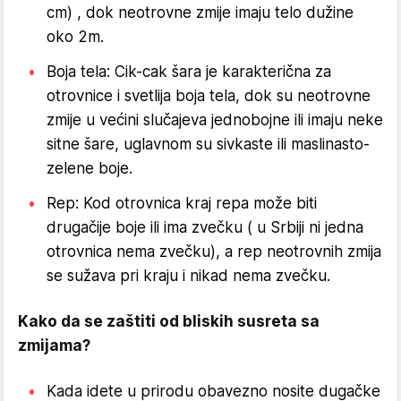
cm) , dok neotrovne zmije imaju telo dužine
oko 2m.
Boja tela: Cik-cak šara je karakterična za
otrovnice i svetlija boja tela, dok su neotrovne
zmije u većini slučajeva jednobojne ili imaju neke
sitne šare, uglavnom su sivkaste ili maslinasto-
zelene boje.
Rep: Kod otrovnica kraj repa može biti
drugačije boje ili ima zvečku ( u Srbiji ni jedna
otrovnica nema zvečku), a rep neotrovnih zmija
se sužava pri kraju i nikad nema zvečku.
Kako da se zaštiti od bliskih susreta sa
zmijama?
Kada idete u prirodu obavezno nosite dugačke