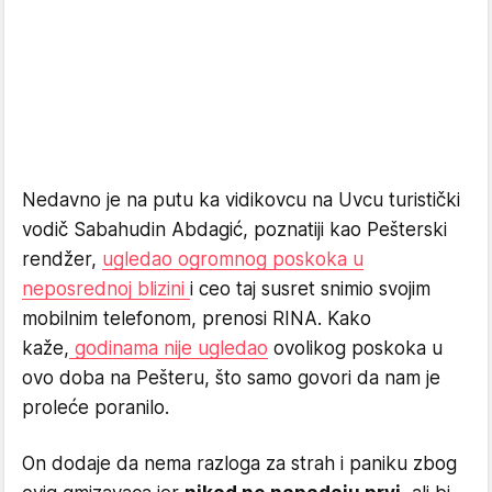
Nedavno je na putu ka vidikovcu na Uvcu turistički
vodič Sabahudin Abdagić, poznatiji kao Pešterski
rendžer,
ugledao ogromnog poskoka u
neposrednoj blizini
i ceo taj susret snimio svojim
mobilnim telefonom, prenosi RINA. Kako
kaže,
godinama nije ugledao
ovolikog poskoka u
ovo doba na Pešteru, što samo govori da nam je
proleće poranilo.
On dodaje da nema razloga za strah i paniku zbog