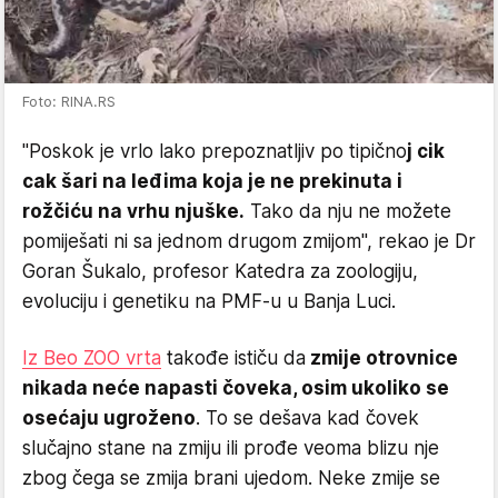
Foto: RINA.RS
"Poskok je vrlo lako prepoznatljiv po tipično
j cik
cak šari na leđima koja je ne prekinuta i
rožčiću na vrhu njuške.
Tako da nju ne možete
pomiješati ni sa jednom drugom zmijom", rekao je Dr
Goran Šukalo, profesor Katedra za zoologiju,
evoluciju i genetiku na PMF-u u Banja Luci.
Iz Beo ZOO vrta
takođe ističu da
zmije otrovnice
nikada neće napasti čoveka, osim ukoliko se
osećaju ugroženo
. To se dešava kad čovek
slučajno stane na zmiju ili prođe veoma blizu nje
zbog čega se zmija brani ujedom. Neke zmije se