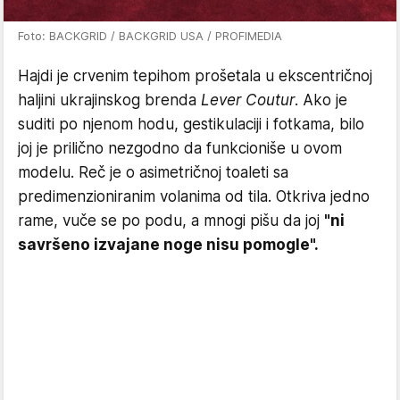
Foto: BACKGRID / BACKGRID USA / PROFIMEDIA
Hajdi je crvenim tepihom prošetala u ekscentričnoj
haljini ukrajinskog brenda
Lever Coutur
. Ako je
suditi po njenom hodu, gestikulaciji i fotkama, bilo
joj je prilično nezgodno da funkcioniše u ovom
modelu. Reč je o asimetričnoj toaleti sa
predimenzioniranim volanima od tila. Otkriva jedno
rame, vuče se po podu, a mnogi pišu da joj
"ni
savršeno izvajane noge nisu pomogle".