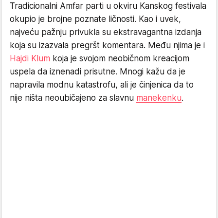
Tradicionalni Amfar parti u okviru Kanskog festivala
okupio je brojne poznate ličnosti. Kao i uvek,
najveću pažnju privukla su ekstravagantna izdanja
koja su izazvala pregršt komentara. Među njima je i
Hajdi Klum
koja je svojom neobičnom kreacijom
uspela da iznenadi prisutne. Mnogi kažu da je
napravila modnu katastrofu, ali je činjenica da to
nije ništa neoubičajeno za slavnu
manekenku
.