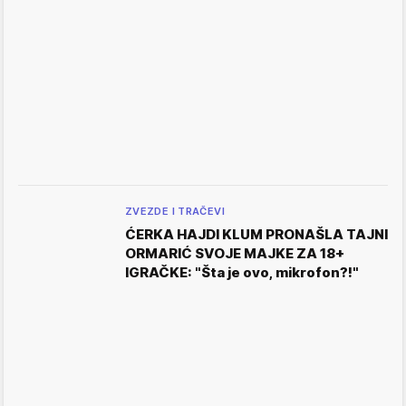
ZVEZDE I TRAČEVI
ĆERKA HAJDI KLUM PRONAŠLA TAJNI
ORMARIĆ SVOJE MAJKE ZA 18+
IGRAČKE: "Šta je ovo, mikrofon?!"