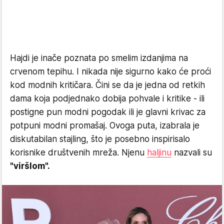
Hajdi je inače poznata po smelim izdanjima na
crvenom tepihu. I nikada nije sigurno kako će proći
kod modnih kritičara. Čini se da je jedna od retkih
dama koja podjednako dobija pohvale i kritike - ili
postigne pun modni pogodak ili je glavni krivac za
potpuni modni promašaj. Ovoga puta, izabrala je
diskutabilan stajling, što je posebno inspirisalo
korisnike društvenih mreža. Njenu
haljinu
nazvali su
"viršlom".