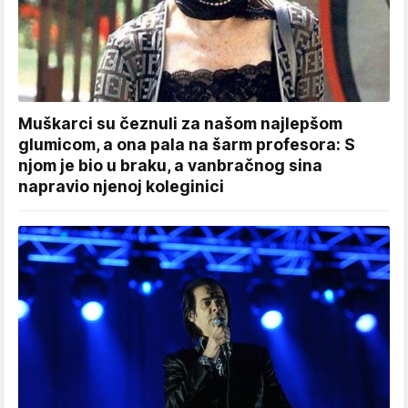
Muškarci su čeznuli za našom najlepšom
glumicom, a ona pala na šarm profesora: S
njom je bio u braku, a vanbračnog sina
napravio njenoj koleginici