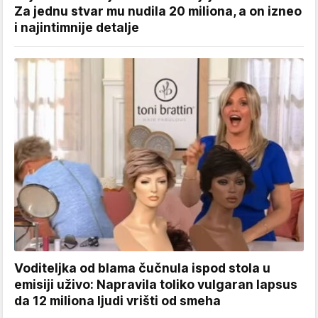
Za jednu stvar mu nudila 20 miliona, a on izneo
i najintimnije detalje
Voditeljka od blama čučnula ispod stola u
emisiji uživo: Napravila toliko vulgaran lapsus
da 12 miliona ljudi vrišti od smeha