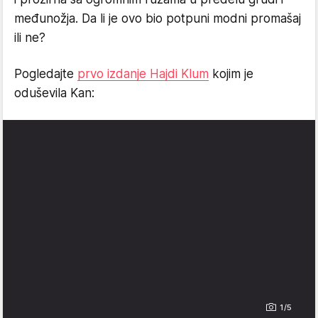
međunožja. Da li je ovo bio potpuni modni promašaj
ili ne?
Pogledajte
prvo izdanje Hajdi Klum
kojim je
oduševila Kan:
1/5