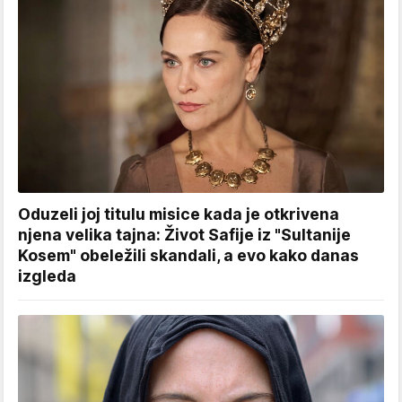
Oduzeli joj titulu misice kada je otkrivena
njena velika tajna: Život Safije iz "Sultanije
Kosem" obeležili skandali, a evo kako danas
izgleda