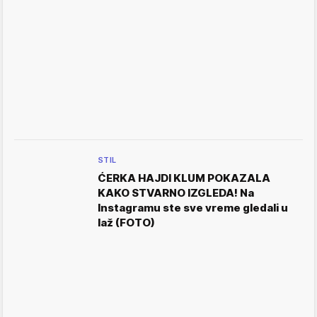
STIL
ĆERKA HAJDI KLUM POKAZALA
KAKO STVARNO IZGLEDA! Na
Instagramu ste sve vreme gledali u
laž (FOTO)