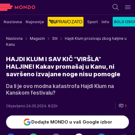
Naslovna
Najnovije
Sport
Info
Naslovna
Magazin
Stil
Hajdi Klum prozivaju zbog haljine u
Kanu
HAJDI KLUM I SAV KIČ "VIRŠLA"
HALJINE! Kakav promašaj u Kanu, ni
savršeno izvajane noge nisu pomogle
Da li je ovo modna katastrofa Hajdi Klum na
Kanskom festivalu?
Objavljeno 24.05.2024. 8:22h
1
Dodajte MONDO u vaš Google izbor