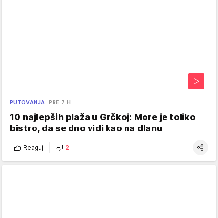
PUTOVANJA
PRE 7 H
10 najlepših plaža u Grčkoj: More je toliko
bistro, da se dno vidi kao na dlanu
Reaguj
2