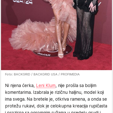
Foto: BACKGRID / BACKGRID USA / PROFIMEDIA
Ni njena ćerka,
Leni Klum
, nije prošla sa boljim
komentarima. Izabrala je rizičnu haljinu, model koji
ima svega. Na bretele je, otkriva ramena, a onda se
protežu rukavi, dok je celokupna kreacija rupičasta
i prozirna sa ogromnim ružama u predelu grudi i