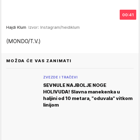
00:41
Hajdi Klum
Izvor: Instagram/heidiklum
(MONDO/T.V.)
MOŽDA ĆE VAS ZANIMATI
ZVEZDE I TRAČEVI
SEVNULE NAJBOLJE NOGE
HOLIVUDA! Slavna manekenka u
haljini od 10 metara, "oduvala" vitkom
linijom