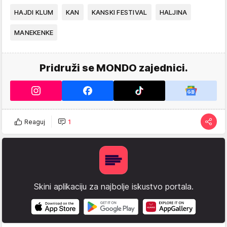
HAJDI KLUM
KAN
KANSKI FESTIVAL
HALJINA
MANEKENKE
Pridruži se MONDO zajednici.
Reaguj
1
Skini aplikaciju za najbolje iskustvo portala.