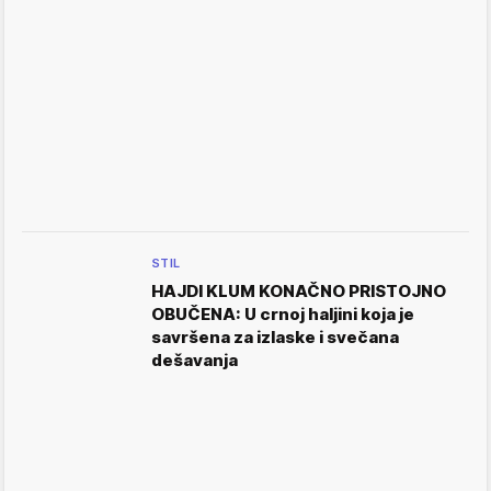
STIL
HAJDI KLUM KONAČNO PRISTOJNO
OBUČENA: U crnoj haljini koja je
savršena za izlaske i svečana
dešavanja