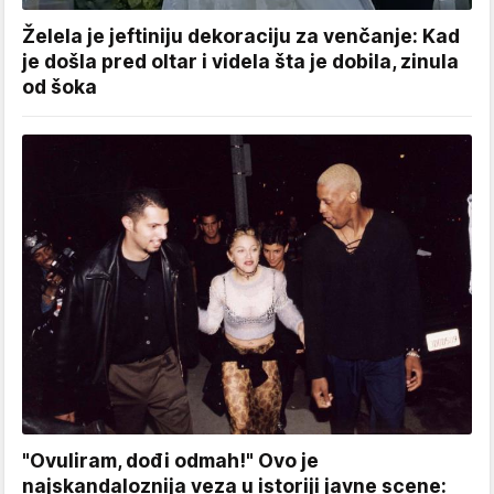
Želela je jeftiniju dekoraciju za venčanje: Kad
je došla pred oltar i videla šta je dobila, zinula
od šoka
"Ovuliram, dođi odmah!" Ovo je
najskandaloznija veza u istoriji javne scene: