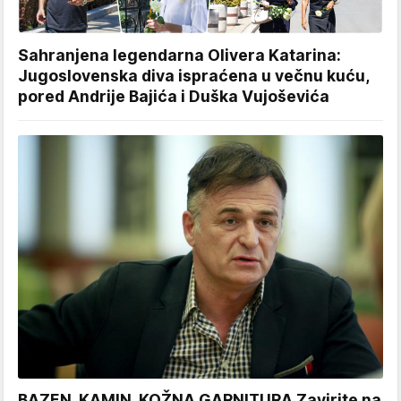
Sahranjena legendarna Olivera Katarina:
Jugoslovenska diva ispraćena u večnu kuću,
pored Andrije Bajića i Duška Vujoševića
BAZEN, KAMIN, KOŽNA GARNITURA Zavirite na