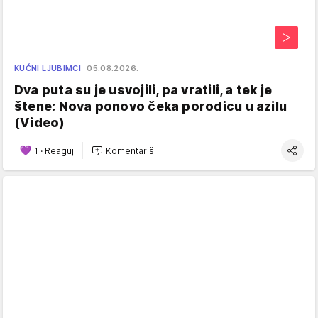
KUĆNI LJUBIMCI
05.08.2026.
Dva puta su je usvojili, pa vratili, a tek je
štene: Nova ponovo čeka porodicu u azilu
(Video)
1
·
Reaguj
Komentariši