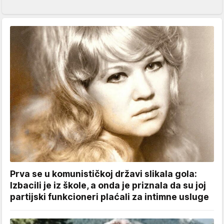
Prva se u komunističkoj državi slikala gola:
Izbacili je iz škole, a onda je priznala da su joj
partijski funkcioneri plaćali za intimne usluge