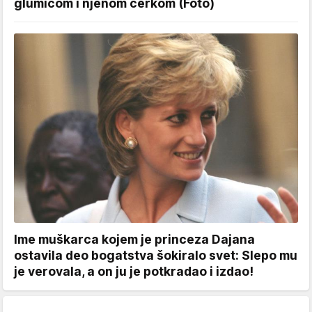
glumicom i njenom ćerkom (Foto)
Ime muškarca kojem je princeza Dajana
ostavila deo bogatstva šokiralo svet: Slepo mu
je verovala, a on ju je potkradao i izdao!