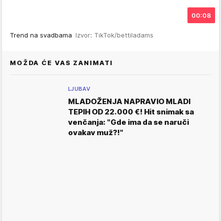
00:08
Trend na svadbama
Izvor: TikTok/bettiladams
MOŽDA ĆE VAS ZANIMATI
LJUBAV
MLADOŽENJA NAPRAVIO MLADI
TEPIH OD 22.000 €! Hit snimak sa
venčanja: "Gde ima da se naruči
ovakav muž?!"