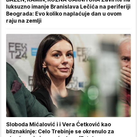
luksuzno imanje Branislava Lečića na periferiji
Beograda: Evo koliko naplaćuje dan u ovom
raju na zemlji
Sloboda Mićalović i i Vera Ćetković kao
bliznakinje: Celo Trebinje se okrenulo za