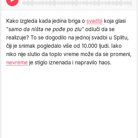
Kako izgleda kada jedina briga o
svadbi
koja glasi
"samo da ništa ne pođe po zlu"
odluči da se
realizuje? To se dogodilo na jednoj svadbi u Splitu,
čiji je snimak pogledalo više od 10.000 ljudi. Iako
niko nije slutio da toplo vreme može da se promeni,
nevreme
je stiglo iznenada i napravilo haos.