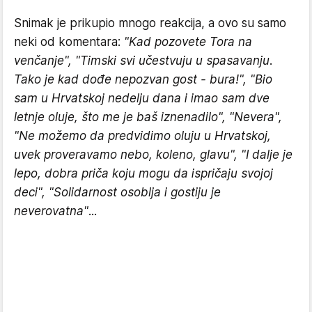
Snimak je prikupio mnogo reakcija, a ovo su samo
neki od komentara:
"Kad pozovete Tora na
venčanje", "Timski svi učestvuju u spasavanju.
Tako je kad dođe nepozvan gost - bura!", "Bio
sam u Hrvatskoj nedelju dana i imao sam dve
letnje oluje, što me je baš iznenadilo", "Nevera",
"Ne možemo da predvidimo oluju u Hrvatskoj,
uvek proveravamo nebo, koleno, glavu", "I dalje je
lepo, dobra priča koju mogu da ispričaju svojoj
deci", "Solidarnost osoblja i gostiju je
neverovatna"
...