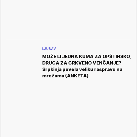
LJUBAV
MOŽE LI JEDNA KUMA ZA OPŠTINSKO,
DRUGA ZA CRKVENO VENČANJE?
Srpkinja povela veliku raspravu na
mrežama (ANKETA)