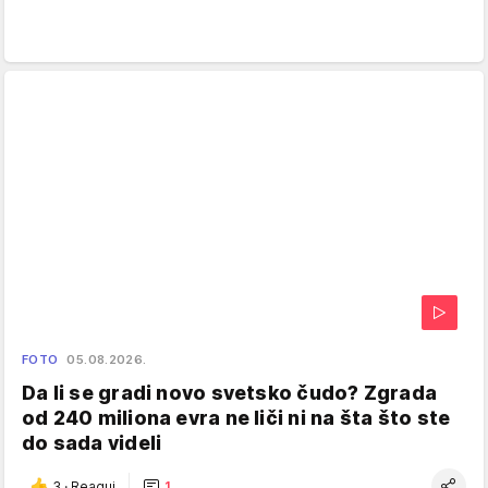
FOTO
05.08.2026.
Da li se gradi novo svetsko čudo? Zgrada
od 240 miliona evra ne liči ni na šta što ste
do sada videli
3
·
Reaguj
1