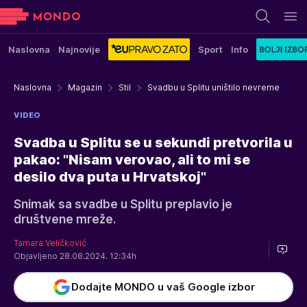
Naslovna
Najnovije
Sport
Info
Naslovna
Magazin
Stil
Svadbu u Splitu uništilo nevreme
VIDEO
Svadba u Splitu se u sekundi pretvorila u
pakao: "Nisam verovao, ali to mi se
desilo dva puta u Hrvatskoj"
Snimak sa svadbe u Splitu preplavio je
društvene mreže.
Tamara Veličković
Objavljeno 28.08.2024. 12:34h
Dodajte MONDO u vaš Google izbor