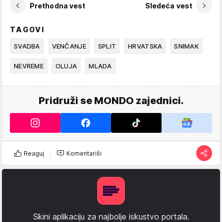
Prethodna vest
Sledeća vest
TAGOVI
SVADBA
VENČANJE
SPLIT
HRVATSKA
SNIMAK
NEVREME
OLUJA
MLADA
Pridruži se MONDO zajednici.
Reaguj
Komentariši
Skini aplikaciju za najbolje iskustvo portala.