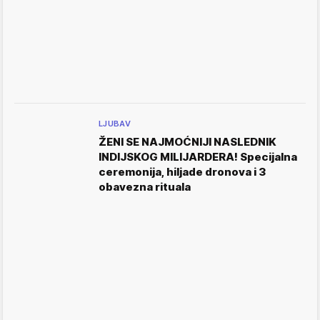
LJUBAV
ŽENI SE NAJMOĆNIJI NASLEDNIK
INDIJSKOG MILIJARDERA! Specijalna
ceremonija, hiljade dronova i 3
obavezna rituala