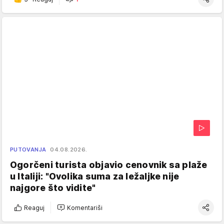
PUTOVANJA
04.08.2026.
Ogorčeni turista objavio cenovnik sa plaže
u Italiji: "Ovolika suma za ležaljke nije
najgore što vidite"
Reaguj
Komentariši