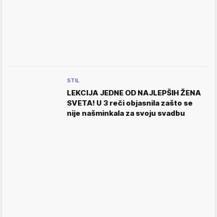
STIL
LEKCIJA JEDNE OD NAJLEPŠIH ŽENA
SVETA! U 3 reči objasnila zašto se
nije našminkala za svoju svadbu