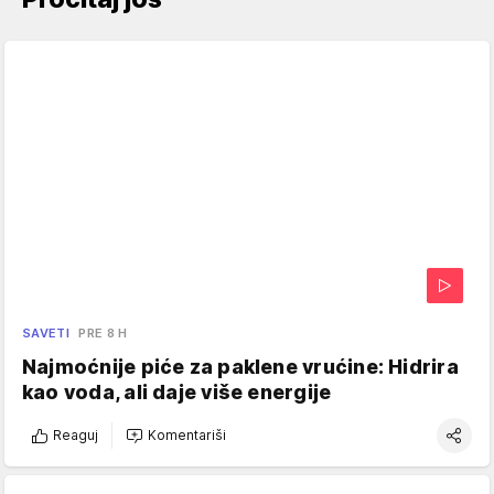
SAVETI
PRE 8 H
Najmoćnije piće za paklene vrućine: Hidrira
kao voda, ali daje više energije
Reaguj
Komentariši