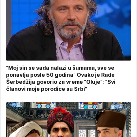
"Moj sin se sada nalazi u šumama, sve se
ponavlja posle 50 godina" Ovako je Rade
Šerbedžija govorio za vreme "Oluje": "Svi
članovi moje porodice su Srbi"