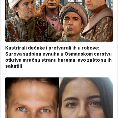
Kastrirali dečake i pretvarali ih u robove:
Surova sudbina evnuha u Osmanskom carstvu
otkriva mračnu stranu harema, evo zašto su ih
sakatili