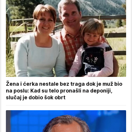
Žena i ćerka nestale bez traga dok je muž bio
na poslu: Kad su telo pronašli na deponiji,
slučaj je dobio šok obrt