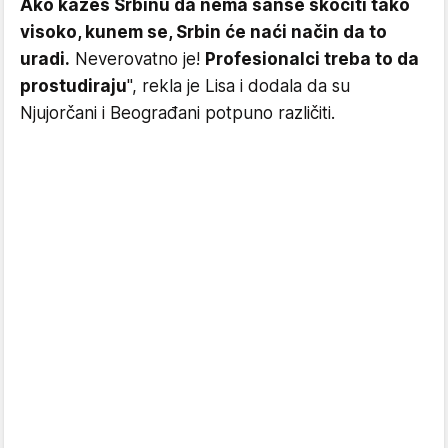
Ako kažeš Srbinu da nema šanse skočiti tako
visoko, kunem se, Srbin će naći način da to
uradi.
Neverovatno je!
Profesionalci treba to da
prostudiraju
", rekla je Lisa i dodala da su
Njujorčani i Beograđani potpuno različiti.