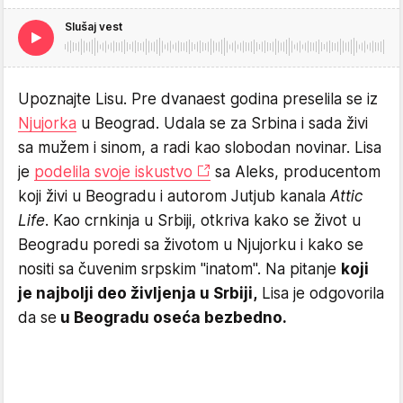
Slušaj vest
Upoznajte Lisu. Pre dvanaest godina preselila se iz
Njujorka
u Beograd. Udala se za Srbina i sada živi
sa mužem i sinom, a radi kao slobodan novinar. Lisa
je
podelila svoje iskustvo
sa Aleks, producentom
koji živi u Beogradu i autorom Jutjub kanala
Attic
Life
. Kao crnkinja u Srbiji, otkriva kako se život u
Beogradu poredi sa životom u Njujorku i kako se
nositi sa čuvenim srpskim "inatom". Na pitanje
koji
je najbolji deo življenja u Srbiji,
Lisa je odgovorila
da se
u Beogradu oseća bezbedno.