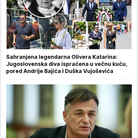
Sahranjena legendarna Olivera Katarina:
Jugoslovenska diva ispraćena u večnu kuću,
pored Andrije Bajića i Duška Vujoševića