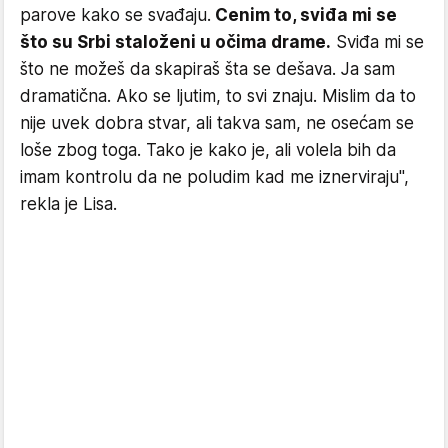
parove kako se svađaju.
Cenim to, sviđa mi se
što su Srbi staloženi u očima drame.
Sviđa mi se
što ne možeš da skapiraš šta se dešava. Ja sam
dramatična. Ako se ljutim, to svi znaju. Mislim da to
nije uvek dobra stvar, ali takva sam, ne osećam se
loše zbog toga. Tako je kako je, ali volela bih da
imam kontrolu da ne poludim kad me iznerviraju",
rekla je Lisa.