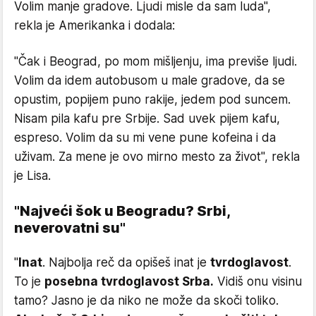
Volim manje gradove. Ljudi misle da sam luda",
rekla je Amerikanka i dodala:
"Čak i Beograd, po mom mišljenju, ima previše ljudi.
Volim da idem autobusom u male gradove, da se
opustim, popijem puno rakije, jedem pod suncem.
Nisam pila kafu pre Srbije. Sad uvek pijem kafu,
espreso. Volim da su mi vene pune kofeina i da
uživam. Za mene je ovo mirno mesto za život", rekla
je Lisa.
"Najveći šok u Beogradu? Srbi,
neverovatni su"
"
Inat
. Najbolja reč da opišeš inat je
tvrdoglavost
.
To je
posebna tvrdoglavost Srba.
Vidiš onu visinu
tamo? Jasno je da niko ne može da skoči toliko.