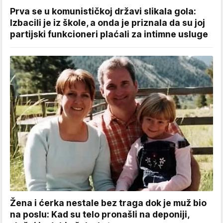
Prva se u komunističkoj državi slikala gola:
Izbacili je iz škole, a onda je priznala da su joj
partijski funkcioneri plaćali za intimne usluge
Žena i ćerka nestale bez traga dok je muž bio
na poslu: Kad su telo pronašli na deponiji,