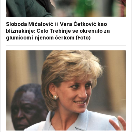
Sloboda Mićalović i i Vera Ćetković kao
bliznakinje: Celo Trebinje se okrenulo za
glumicom i njenom ćerkom (Foto)