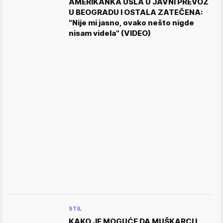
AMERIKANKA UŠLA U JAVNI PREVOZ
U BEOGRADU I OSTALA ZATEČENA:
"Nije mi jasno, ovako nešto nigde
nisam videla" (VIDEO)
STIL
KAKO JE MOGUĆE DA MUŠKARCI I