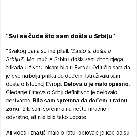
"Svi se čude što sam došla u Srbiju"
"Svakog dana su me pitali:
'Zašto si došla u
Srbiju?'
. Moj muž je Srbin i došla sam zbog njega.
Nikada u životu nisam bila u Evropi. Odlučila sam da
je ovo najbolja prilika da dođem. Istraživala sam
dosta o Istočnoj Evropi.
Delovalo je malo opasno.
Gledanje filmova o Srbiji definitivno je delovalo
nestvarno.
Bila sam spremna da dođem u ratnu
zonu.
Bila sam spremna na nešto mračno i
odvratno, ali nije bilo tako uopšte.
Ali videti i znajući malo o ratu, delovalo je kao da su