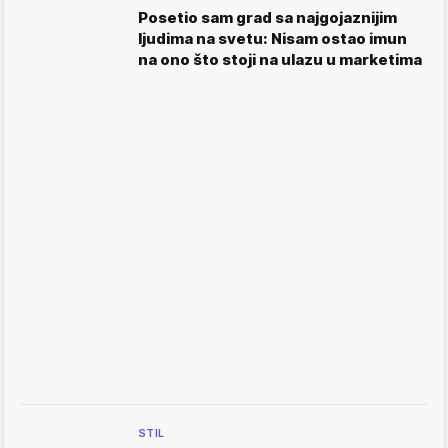
Posetio sam grad sa najgojaznijim
ljudima na svetu: Nisam ostao imun
na ono što stoji na ulazu u marketima
STIL