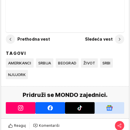
Prethodna vest
Sledeća vest
TAGOVI
AMERIKANCI
SRBIJA
BEOGRAD
ŽIVOT
SRBI
NJUJORK
Pridruži se MONDO zajednici.
Reaguj
Komentariši