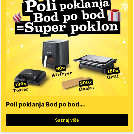
Poli poklanja Bod po bod….
Saznaj više