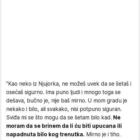
"Kao neko iz Njujorka, ne možeš uvek da se šetaš i
osećaš sigurno. Ima puno ljudi i mnogo toga se
dešava, bučno je, nije baš mirno. U mom gradu je
nekako i bilo, ali svakako, nisi potpuno siguran.
Sviđa mi se što mogu da se šetam bilo kad.
Ne
moram da se brinem da li ću biti upucana ili
napadnuta bilo kog trenutka.
Mirno je i tiho.