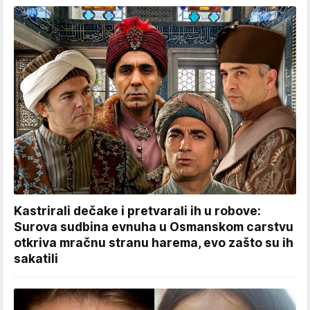
Kastrirali dečake i pretvarali ih u robove:
Surova sudbina evnuha u Osmanskom carstvu
otkriva mračnu stranu harema, evo zašto su ih
sakatili