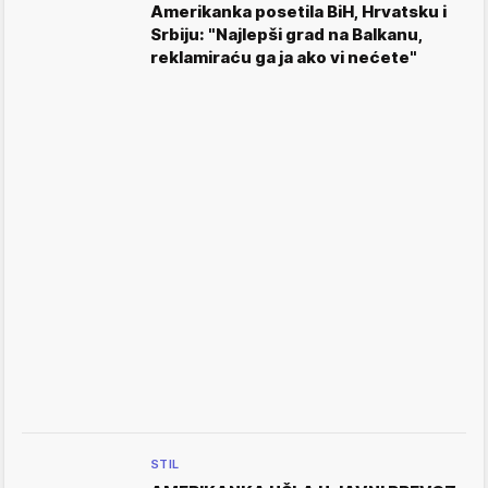
Amerikanka posetila BiH, Hrvatsku i
Srbiju: "Najlepši grad na Balkanu,
reklamiraću ga ja ako vi nećete"
STIL