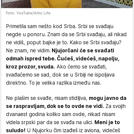
Foto: YouTube/Attic Life
Primetila sam nešto kod Srba. Srbi se svađaju
negde u ponoru. Znam da se Srbi svađaju, ali nikad
ne vidiš, poput bajke je to. Kako se Srbi svađaju?
Ne znam, ne vidim.
Njujorčani će se svađati
odmah ispred tebe. Čućeš, videćeš, napolju,
kroz prozor, svuda.
Ako ćemo se svađati,
svađaćemo se sad, dok se u Srbiji ne ispoljava
direktno. To je velika razlika između nas.
Ne plašim se svađe, nisam stidljiva,
mogu javno da
se raspravljam, dok se to ovde ne vidi.
Za svojih
dvanaest godina koliko sam ovde, nikad nisam
videla srpski par da se svađa na ulici.
Meni je to
suludo!
U Njujorku čim izađeš iz aviona, videćeš