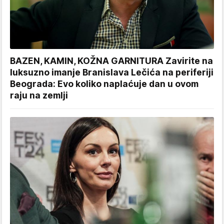
BAZEN, KAMIN, KOŽNA GARNITURA Zavirite na
luksuzno imanje Branislava Lečića na periferiji
Beograda: Evo koliko naplaćuje dan u ovom
raju na zemlji