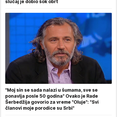
slučaj je dobio šok obrt
"Moj sin se sada nalazi u šumama, sve se
ponavlja posle 50 godina" Ovako je Rade
Šerbedžija govorio za vreme "Oluje": "Svi
članovi moje porodice su Srbi"