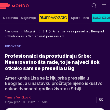
Naslovna
Najnovije
Sport
Info
Naslovna
Magazin
Stil
Amerikanka se preselila u Beograd
i otkrila da su je Srbi šokirali ponašanjem
ISPOVEST
Profesionalci da prostudiraju Srbe:
Neverovatno šta rade, to je najveći šok
otkako sam se preselila u Bg
Amerikanka Lisa se iz Njujorka preselila u
Beograd, a u nastavku pročitajte njeno iskustvo
nakon dvanaest godina života u Srbiji.
Tamara Veličković
Objavljeno 10.01.2025. 13:50h