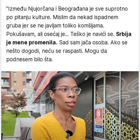
"Između Njujorčana i Beograđana je sve suprotno
po pitanju kulture. Mislim da nekad ispadnem
gruba jer se ne javljam toliko komšijama.
Pokušavam, ali osećaj je... Teško je navići se.
Srbija
je mene promenila.
Sad sam jača osoba. Ako se
nešto dogodi, neću se raspasti. Mogu da
podnesem bilo šta.