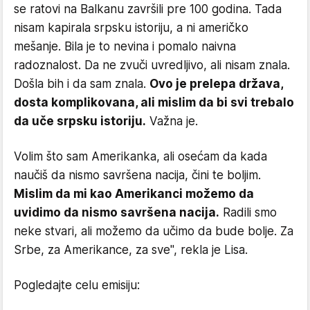
se ratovi na Balkanu završili pre 100 godina. Tada
nisam kapirala srpsku istoriju, a ni američko
mešanje. Bila je to nevina i pomalo naivna
radoznalost. Da ne zvuči uvredljivo, ali nisam znala.
Došla bih i da sam znala.
Ovo je prelepa država,
dosta komplikovana, ali mislim da bi svi trebalo
da uče srpsku istoriju.
Važna je.
Volim što sam Amerikanka, ali osećam da kada
naučiš da nismo savršena nacija, čini te boljim.
Mislim da mi kao Amerikanci možemo da
uvidimo da nismo savršena nacija.
Radili smo
neke stvari, ali možemo da učimo da bude bolje. Za
Srbe, za Amerikance, za sve", rekla je Lisa.
Pogledajte celu emisiju: