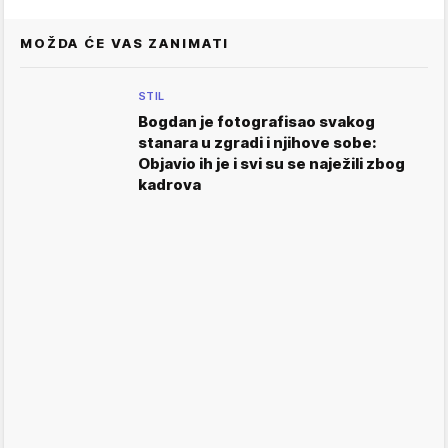
MOŽDA ĆE VAS ZANIMATI
STIL
Bogdan je fotografisao svakog
stanara u zgradi i njihove sobe:
Objavio ih je i svi su se naježili zbog
kadrova