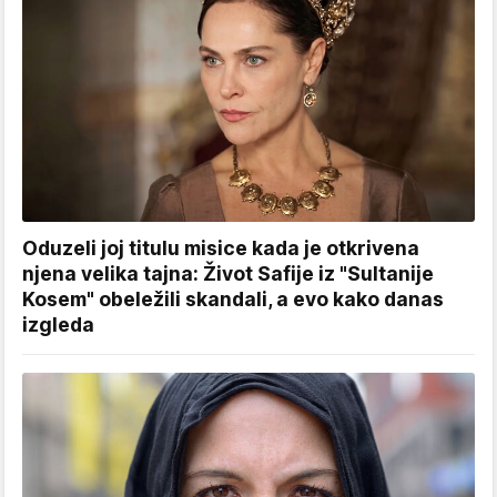
Oduzeli joj titulu misice kada je otkrivena
njena velika tajna: Život Safije iz "Sultanije
Kosem" obeležili skandali, a evo kako danas
izgleda