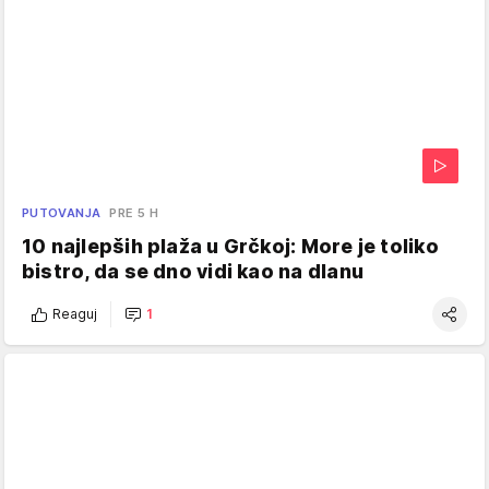
PUTOVANJA
PRE 5 H
10 najlepših plaža u Grčkoj: More je toliko
bistro, da se dno vidi kao na dlanu
Reaguj
1