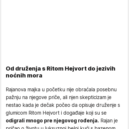
Od druženja s Ritom Hejvort do jezivih
noćnih mora
Rajanova majka u početku nije obraćala posebnu
pažnju na njegove priče, ali njen skepticizam je
nestao kada je dečak počeo da opisuje druženje s
glumicom Ritom Hejvort i događaje koji su se
odigrali mnogo pre njegovog rođenja.
Rajan je
pričao o životu u luksuznoj beloj kući s bazenom,