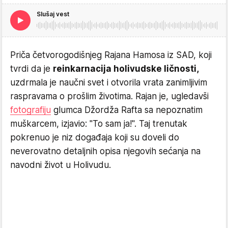
Slušaj vest
Priča četvorogodišnjeg Rajana Hamosa iz SAD, koji
tvrdi da je
reinkarnacija holivudske ličnosti,
uzdrmala je naučni svet i otvorila vrata zanimljivim
raspravama o prošlim životima. Rajan je, ugledavši
fotografiju
glumca Džordža Rafta sa nepoznatim
muškarcem, izjavio: "To sam ja!". Taj trenutak
pokrenuo je niz događaja koji su doveli do
neverovatno detaljnih opisa njegovih sećanja na
navodni život u Holivudu.