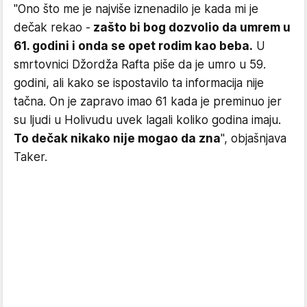
"Ono što me je najviše iznenadilo je kada mi je
dečak rekao -
zašto bi bog dozvolio da umrem u
61. godini i onda se opet rodim kao beba.
U
smrtovnici Džordža Rafta piše da je umro u 59.
godini, ali kako se ispostavilo ta informacija nije
tačna. On je zapravo imao 61 kada je preminuo jer
su ljudi u Holivudu uvek lagali koliko godina imaju.
To dečak nikako nije mogao da zna
", objašnjava
Taker.