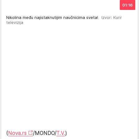
01:16
Nikolina među najistaknutijim naučnicima sveta!
Izvor: Kurir
televizija
(
Nova.rs
/MONDO/
T.V.
)