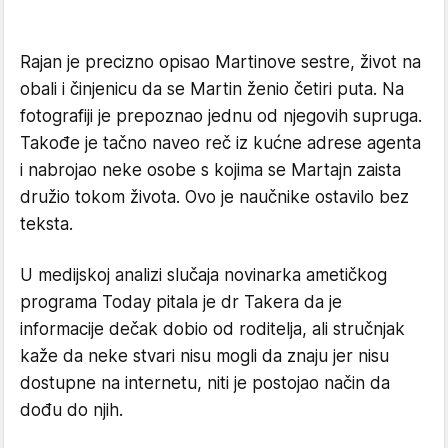
Rajan je precizno opisao Martinove sestre, život na
obali i činjenicu da se Martin ženio četiri puta. Na
fotografiji je prepoznao jednu od njegovih supruga.
Takođe je tačno naveo reč iz kućne adrese agenta
i nabrojao neke osobe s kojima se Martajn zaista
družio tokom života. Ovo je naučnike ostavilo bez
teksta.
U medijskoj analizi slučaja novinarka ametičkog
programa Today pitala je dr Takera da je
informacije dečak dobio od roditelja, ali stručnjak
kaže da neke stvari nisu mogli da znaju jer nisu
dostupne na internetu, niti je postojao način da
dođu do njih.