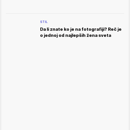
STIL
Da li znate ko je na fotografiji? Reč je
o jednoj od najlepših žena sveta