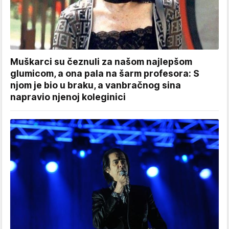
Muškarci su čeznuli za našom najlepšom
glumicom, a ona pala na šarm profesora: S
njom je bio u braku, a vanbračnog sina
napravio njenoj koleginici