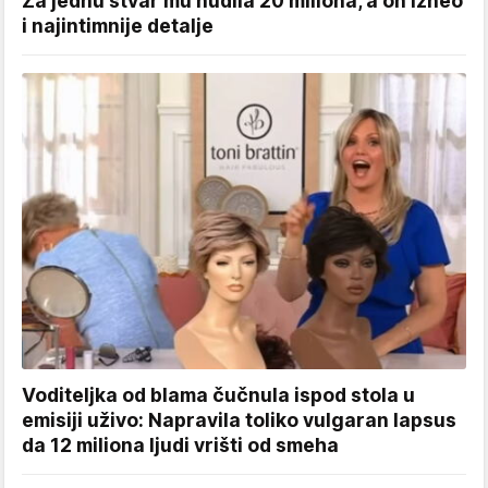
Za jednu stvar mu nudila 20 miliona, a on izneo
i najintimnije detalje
Voditeljka od blama čučnula ispod stola u
emisiji uživo: Napravila toliko vulgaran lapsus
da 12 miliona ljudi vrišti od smeha