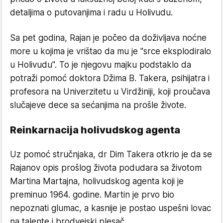
detaljima o putovanjima i radu u Holivudu.
Sa pet godina, Rajan je počeo da doživljava noćne
more u kojima je vrištao da mu je "srce eksplodiralo
u Holivudu". To je njegovu majku podstaklo da
potraži pomoć doktora Džima B. Takera, psihijatra i
profesora na Univerzitetu u Virdžiniji, koji proučava
slučajeve dece sa sećanjima na prošle živote.
Reinkarnacija holivudskog agenta
Uz pomoć stručnjaka, dr Dim Takera otkrio je da se
Rajanov opis prošlog života podudara sa životom
Martina Martajna, holivudskog agenta koji je
preminuo 1964. godine. Martin je prvo bio
nepoznati glumac, a kasnije je postao uspešni lovac
na talente i brodvejski plesač.