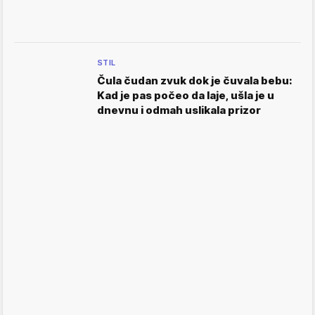
STIL
Čula čudan zvuk dok je čuvala bebu:
Kad je pas počeo da laje, ušla je u
dnevnu i odmah uslikala prizor