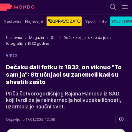
Naslovna
Najnovije
Sport
Info
Naslovna
Magazin
Stil
Dečak koji je rekao da je na
fotografiji iz 1932 godine
VIDEO
Dečaku dali fotku iz 1932, on viknuo "To
sam ja": Stručnjaci su zanemeli kad su
shvatili zašto
Priča četvorogodišnjeg Rajana Hamosa iz SAD,
koji tvrdi da je reinkarnacija holivudske ličnosti,
uzdrmala je naučni svet.
Objavljeno 17.01.2025. 12:58h