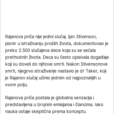
Rajanova priča nije jedini slučaj. Ijan Stivenson,
pionir u istraživanju prošlih života, dokumentovao je
preko 2.500 slučajeva dece koja su se sećala
prethodnih života. Deca su često opisivala događaje
koji su doveli do njihove smrti. Nakon Stivensonove
smrti, njegovo istraživanje nastavio je dr Taker, koji
je Rajanov slučaj učinio jednim od najpoznatijih u
ovom polju.
Rajanova priča postala je globalna senzacija i
predstavljena u brojnim emisijama i člancima. Iako
nauka ostaje skeptična prema konceptu