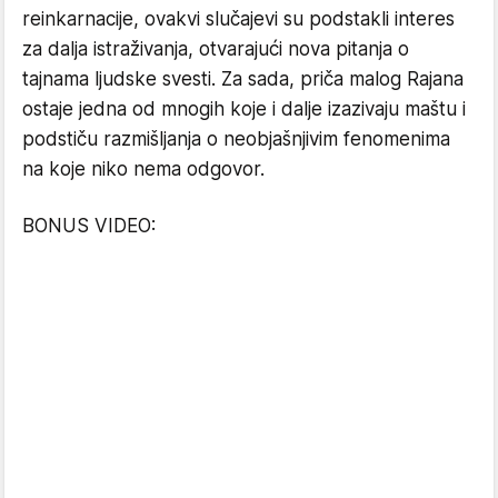
reinkarnacije, ovakvi slučajevi su podstakli interes
za dalja istraživanja, otvarajući nova pitanja o
tajnama ljudske svesti. Za sada, priča malog Rajana
ostaje jedna od mnogih koje i dalje izazivaju maštu i
podstiču razmišljanja o neobjašnjivim fenomenima
na koje niko nema odgovor.
BONUS VIDEO: