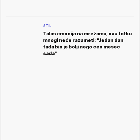
STIL
Talas emocija na mrežama, ovu fotku
mnogi neće razumeti: "Jedan dan
tada bio je bolji nego ceo mesec
sada"