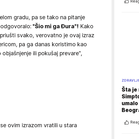
Reag
celom gradu, pa se tako na pitanje
 odgovoralo:
"Šio mi ga Đura"!
Kako
riušti svako, verovatno je ovaj izraz
ricom, pa ga danas koristimo kao
 objašnjenje ili pokušaj prevare",
ZDRAVLJ
Šta je
Simpto
umalo 
Beogr
Reag
se ovim izrazom vratili u stara