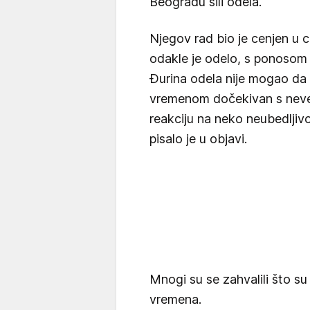
Beogradu šili odela.
Njegov rad bio je cenjen u 
odakle je odelo, s ponosom
Đurina odela nije mogao da p
vremenom dočekivan s neve
reakciju na neko neubedljivo
pisalo je u objavi.
Mnogi su se zahvalili što su 
vremena.