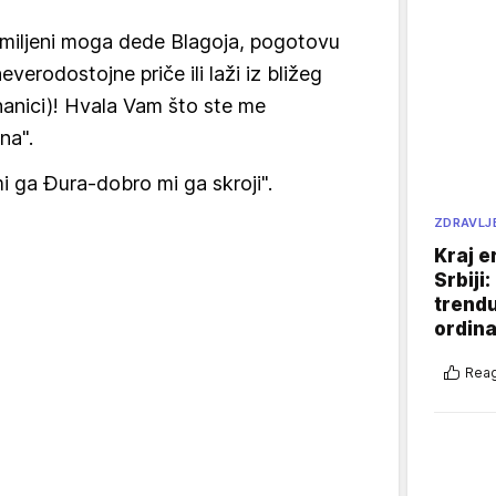
 omiljeni moga dede Blagoja, pogotovu
erodostojne priče ili laži iz bližeg
znanici)! Hvala Vam što ste me
na".
i ga Đura-dobro mi ga skroji".
ZDRAVLJ
Kraj e
Srbiji
trend
ordina
Reag