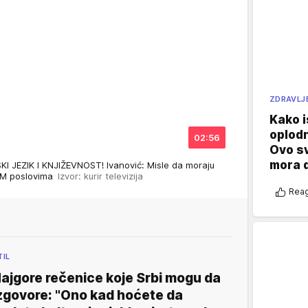
ZDRAVLJ
Kako i
oplod
02:56
Ovo s
mora 
 JEZIK I KNJIŽEVNOST! Ivanović: Misle da moraju
VIM poslovima
Izvor: kurir televizija
Reag
TIL
ajgore rečenice koje Srbi mogu da
zgovore: "Ono kad hoćete da