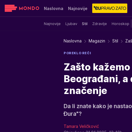
Naslovna
Najnovije
Najnovije
Ljubav
Stil
Zdravlje
Horoskop
Sensa
Stvar ukusa
Yumama
Naslovna
Magazin
Stil
Zaš
POREKLO REČI
Zašto kažemo "
Beograđani, a
značenje
Da li znate kako je nastao
Đura"?
Tamara Veličković