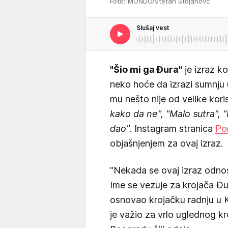
Foto: MONDO/Stefan Stojanovć
Slušaj vest
"Šio mi ga Đura"
je izraz ko
neko hoće da izrazi sumnju u
mu nešto nije od velike kor
kako da ne", "Malo sutra", "
dao"
. Instagram stranica
Por
objašnjenjem za ovaj izraz.
"Nekada se ovaj izraz odnos
Ime se vezuje za krojača Đu
osnovao krojačku radnju u K
je važio za vrlo uglednog kr