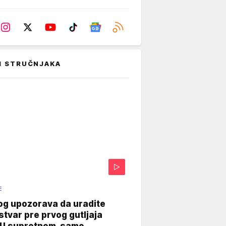
I STRUČNJAKA
E
og upozorava da uradite
stvar pre prvog gutljaja
"U suprotnom, samo