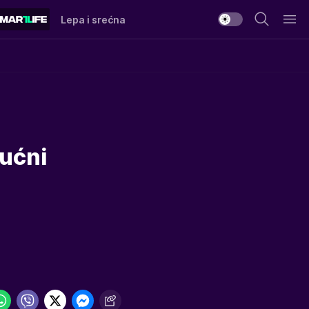
Lepa i srećna
mućni