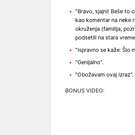
"Bravo, sjajni! Beše to
kao komentar na neke nev
okruženja (familija, po
podsetili na stara vreme
"Ispravno se kaže: Šio m
"Genijalno".
"Obožavam ovaj izraz".
BONUS VIDEO: