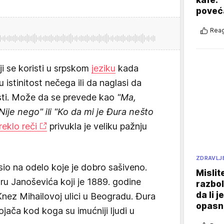
poveća
Reag
ji se koristi u srpskom
jeziku
kada
 istinitost nečega ili da naglasi da
isti. Može da se prevede kao
"Ma,
Nije nego" ili "Ko da mi je Đura nešto
eklo reči
privukla je veliku pažnju
ZDRAVLJ
io na odelo koje je dobro sašiveno.
Mislit
ru Janoševića koji je 1889. godine
razbol
da li j
nez Mihailovoj ulici u Beogradu. Đura
opasn
ojača kod koga su imućniji ljudi u