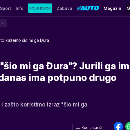
Sport
Info
Zabava
Magazin
to kažemo šio mi ga Đura
šio mi ga Đura"? Jurili ga i
 danas ima potpuno drugo
 i zašto koristimo izraz "šio mi ga
Komentariši