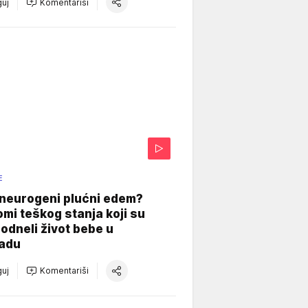
uj
Komentariši
E
 neurogeni plućni edem?
mi teškog stanja koji su
odneli život bebe u
adu
uj
Komentariši