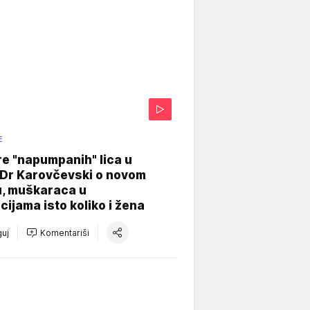
E
re "napumpanih" lica u
: Dr Karovčevski o novom
u, muškaraca u
cijama isto koliko i žena
uj
Komentariši