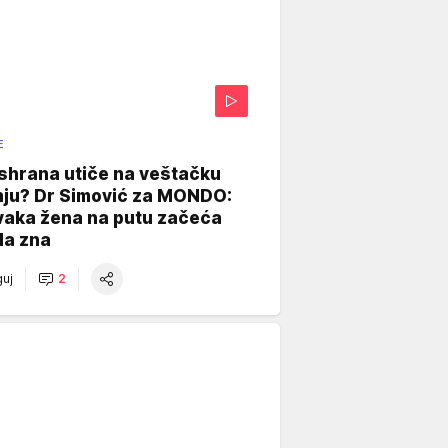
E
shrana utiče na veštačku
nju? Dr Simović za MONDO:
vaka žena na putu začeća
da zna
uj
2