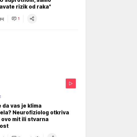
vate rizik od raka"
uj
1
E
e da vas je klima
ela? Neurofiziolog otkriva
e ovo mit ili stvarna
ost