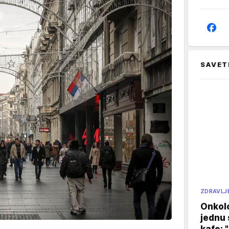
SAVET
ZDRAVLJ
Onkol
jednu 
kafe: 