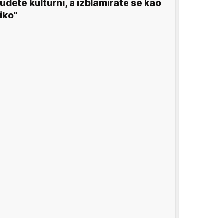
udete kulturni, a izblamirate se kao
iko"