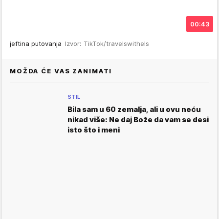
00:43
jeftina putovanja
Izvor: TikTok/travelswithels
MOŽDA ĆE VAS ZANIMATI
STIL
Bila sam u 60 zemalja, ali u ovu neću
nikad više: Ne daj Bože da vam se desi
isto što i meni