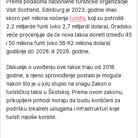
Prema podacima nacionalne turističke organizacije
Visit Scotland, Edinburg je 2023. godine imao
skoro pet miliona noćenja
turista
, koji su potrošili
2,2 milijarde funti (oko 2,7 milijardi dolara). Gradsko
veće procenjuje da će nova taksa doneti između 45
i 50 miliona funti (oko 56-62 miliona dolara)
godišnje do 2028. ili 2029. godine.
Diskusije o uvođenju ove takse traju od 2018.
godine, a njeno sprovođenje postalo je moguće
nakon što je u julu stupio na snagu Zakon o
turističkoj taksi u Škotskoj. Prema ovom zakonu,
prikupljeni prihodi moraju da budu korišćeni za
podršku lokalnim uslugama i infrastrukturi koje
turisti najviše koriste.