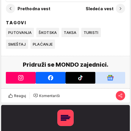
Prethodna vest
Sledeća vest
TAGOVI
PUTOVANJA
ŠKOTSKA
TAKSA
TURISTI
SMEŠTAJ
PLAĆANJE
Pridruži se MONDO zajednici.
Reaguj
Komentariši