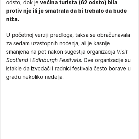
odsto, dok je
većina turista (62 odsto) bila
protiv nje ili je smatrala da bi trebalo da bude
niža.
U početnoj verziji predloga, taksa se obračunavala
za sedam uzastopnih noćenja, ali je kasnije
smanjena na pet nakon sugestija organizacija
Visit
Scotland
i
Edinburgh Festivals
. Ove organizacije su
istakle da izvođači i radnici festivala često borave u
gradu nekoliko nedelja.