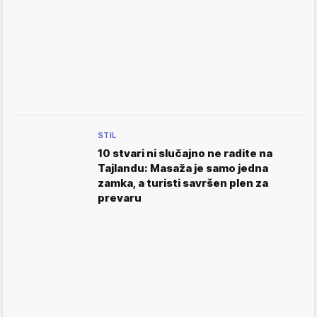
STIL
10 stvari ni slučajno ne radite na
Tajlandu: Masaža je samo jedna
zamka, a turisti savršen plen za
prevaru