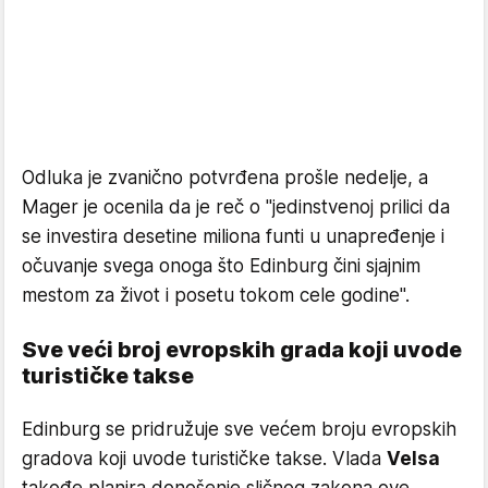
Odluka je zvanično potvrđena prošle nedelje, a
Mager je ocenila da je reč o "jedinstvenoj prilici da
se investira desetine miliona funti u unapređenje i
očuvanje svega onoga što Edinburg čini sjajnim
mestom za život i posetu tokom cele godine".
Sve veći broj evropskih grada koji uvode
turističke takse
Edinburg se pridružuje sve većem broju evropskih
gradova koji uvode turističke takse. Vlada
Velsa
takođe planira donošenje sličnog zakona ove