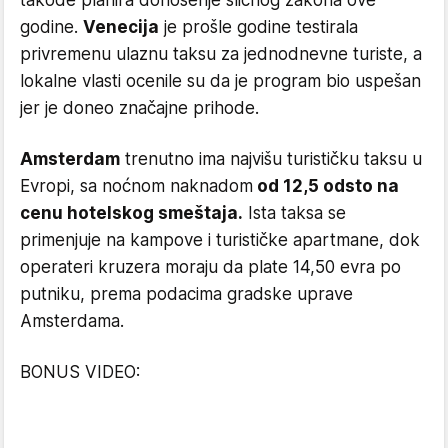
godine.
Venecija
je prošle godine testirala
privremenu ulaznu taksu za jednodnevne turiste, a
lokalne vlasti ocenile su da je program bio uspešan
jer je doneo značajne prihode.
Amsterdam
trenutno ima najvišu turističku taksu u
Evropi, sa noćnom naknadom
od 12,5 odsto na
cenu hotelskog smeštaja.
Ista taksa se
primenjuje na kampove i turističke apartmane, dok
operateri kruzera moraju da plate 14,50 evra po
putniku, prema podacima gradske uprave
Amsterdama.
BONUS VIDEO: