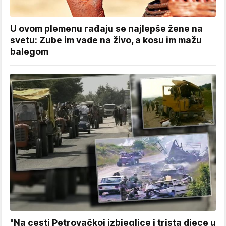
U ovom plemenu rađaju se najlepše žene na
svetu: Zube im vade na živo, a kosu im mažu
balegom
"Na cesti Petrovačkoj izbjeglice i trista djece u