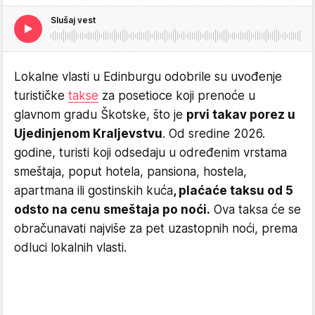
Slušaj vest
Lokalne vlasti u Edinburgu odobrile su uvođenje
turističke
takse
za posetioce koji prenoće u
glavnom gradu Škotske, što je
prvi takav porez u
Ujedinjenom Kraljevstvu
. Od sredine 2026.
godine, turisti koji odsedaju u određenim vrstama
smeštaja, poput hotela, pansiona, hostela,
apartmana ili gostinskih kuća
, plaćaće taksu od 5
odsto na cenu smeštaja po noći.
Ova taksa će se
obračunavati najviše za pet uzastopnih noći, prema
odluci lokalnih vlasti.