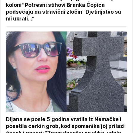
koloni" Potresni stihovi Branka Ćopića
podsećaju na stravični zločin "Djetinjstvo su
mi ukrali..."
Dijana se posle 5 godina vratila iz Nemačke i
posetila ćerkin grob, kod spomenika joj prilazi
čovek i govori: "Znam devojku sa slike, udala