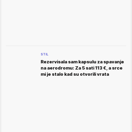
STIL
Rezervisala sam kapsulu za spavanje
na aerodromu: Za 5 sati 113 €, a srce
mi je stalo kad su otvorili vrata