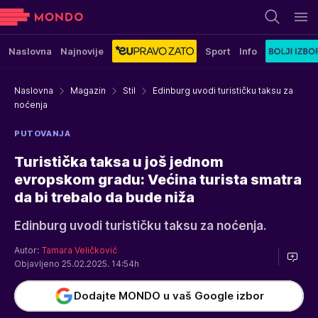
Naslovna
Najnovije
Sport
Info
Naslovna
Magazin
Stil
Edinburg uvodi turističku taksu za
noćenja
PUTOVANJA
Turistička taksa u još jednom
evropskom gradu: Većina turista smatra
da bi trebalo da bude niža
Edinburg uvodi turističku taksu za noćenja.
Autor:
Tamara Veličković
Objavljeno 25.02.2025. 14:54h
Dodajte MONDO u vaš Google izbor