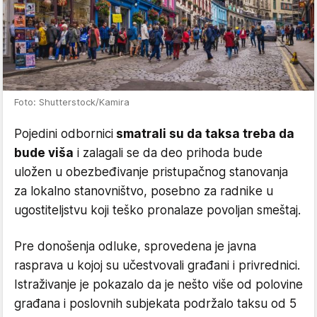
Foto: Shutterstock/Kamira
Pojedini odbornici
smatrali su da taksa treba da
bude viša
i zalagali se da deo prihoda bude
uložen u obezbeđivanje pristupačnog stanovanja
za lokalno stanovništvo, posebno za radnike u
ugostiteljstvu koji teško pronalaze povoljan smeštaj.
Pre donošenja odluke, sprovedena je javna
rasprava u kojoj su učestvovali građani i privrednici.
Istraživanje je pokazalo da je nešto više od polovine
građana i poslovnih subjekata podržalo taksu od 5