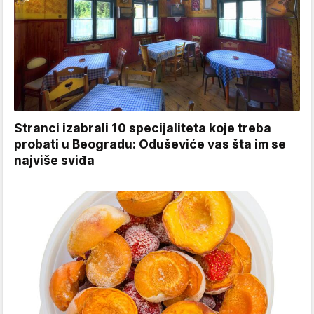
Stranci izabrali 10 specijaliteta koje treba
probati u Beogradu: Oduševiće vas šta im se
najviše sviđa