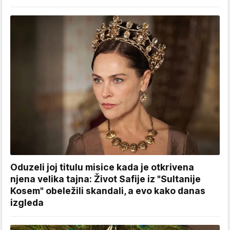
Oduzeli joj titulu misice kada je otkrivena
njena velika tajna: Život Safije iz "Sultanije
Kosem" obeležili skandali, a evo kako danas
izgleda