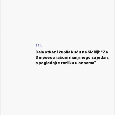
STIL
Dala otkaz i kupila kuću na Siciliji: "Za
3 meseca računi manji nego za jedan,
a pogledajte razliku u cenama"