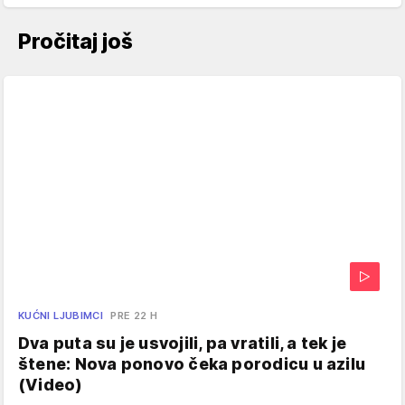
Pročitaj još
KUĆNI LJUBIMCI
PRE 22 H
Dva puta su je usvojili, pa vratili, a tek je
štene: Nova ponovo čeka porodicu u azilu
(Video)