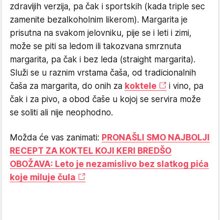
zdravijih verzija, pa čak i sportskih (kada triple sec
zamenite bezalkoholnim likerom). Margarita je
prisutna na svakom jelovniku, pije se i leti i zimi,
može se piti sa ledom ili takozvana smrznuta
margarita, pa čak i bez leda (straight margarita).
Služi se u raznim vrstama čaša, od tradicionalnih
čaša za margarita, do onih za
koktele
i vino, pa
čak i za pivo, a obod čaše u kojoj se servira može
se soliti ali nije neophodno.
Možda će vas zanimati:
PRONAŠLI SMO NAJBOLJI
RECEPT ZA KOKTEL KOJI KERI BREDŠO
OBOŽAVA: Leto je nezamislivo bez slatkog pića
koje miluje čula