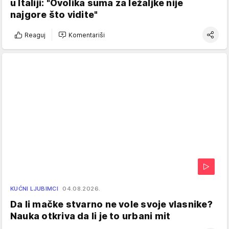
u Italiji: "Ovolika suma za ležaljke nije
najgore što vidite"
Reaguj
Komentariši
KUĆNI LJUBIMCI
04.08.2026.
Da li mačke stvarno ne vole svoje vlasnike?
Nauka otkriva da li je to urbani mit