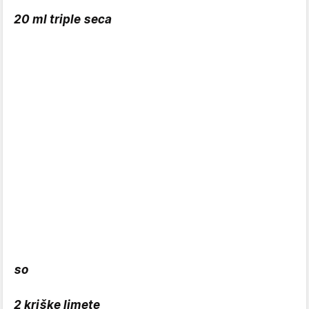
20 ml triple seca
so
2 kriške limete