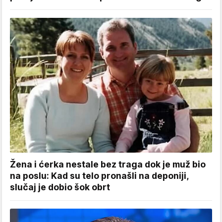
Žena i ćerka nestale bez traga dok je muž bio
na poslu: Kad su telo pronašli na deponiji,
slučaj je dobio šok obrt