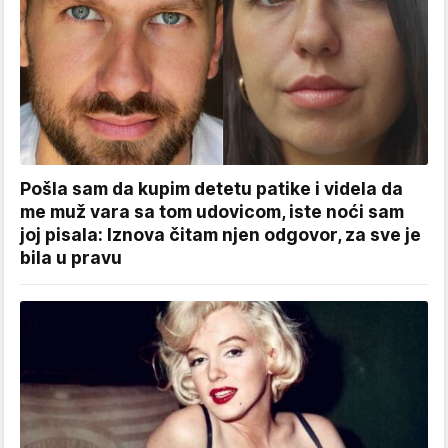
Pošla sam da kupim detetu patike i videla da
me muž vara sa tom udovicom, iste noći sam
joj pisala: Iznova čitam njen odgovor, za sve je
bila u pravu