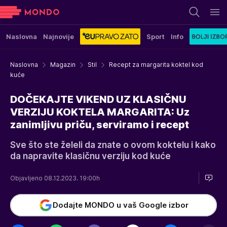
Naslovna
Najnovije
Sport
Info
Naslovna
Magazin
Stil
Recept za margarita koktel kod
kuće
DOČEKAJTE VIKEND UZ KLASIČNU
VERZIJU KOKTELA MARGARITA: Uz
zanimljivu priču, serviramo i recept
Sve što ste želeli da znate o ovom koktelu i kako
da napravite klasičnu verziju kod kuće
Objavljeno 08.12.2023. 19:00h
Dodajte MONDO u vaš Google izbor