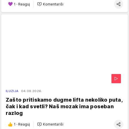
1
·
Reaguj
Komentariši
ILUZIJA
04.08.2026.
Zašto pritiskamo dugme lifta nekoliko puta,
čak i kad svetli? Naš mozak ima poseban
razlog
1
·
Reaguj
Komentariši