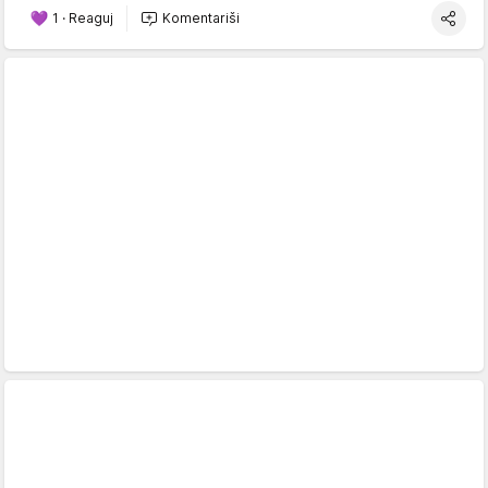
1
·
Reaguj
Komentariši