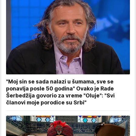
"Moj sin se sada nalazi u šumama, sve se
ponavlja posle 50 godina" Ovako je Rade
Šerbedžija govorio za vreme "Oluje": "Svi
članovi moje porodice su Srbi"