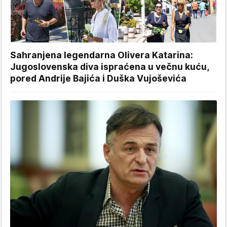
Sahranjena legendarna Olivera Katarina:
Jugoslovenska diva ispraćena u večnu kuću,
pored Andrije Bajića i Duška Vujoševića