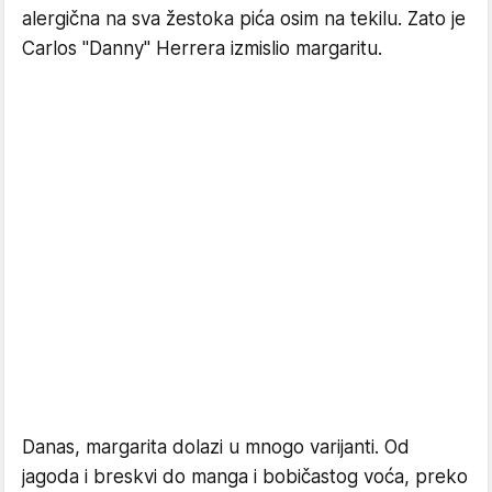
alergična na sva žestoka pića osim na tekilu. Zato je
Carlos "Danny" Herrera izmislio margaritu.
Danas, margarita dolazi u mnogo varijanti. Od
jagoda i breskvi do manga i bobičastog voća, preko