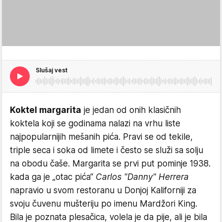
Slušaj vest
Koktel margarita
je jedan od onih klasičnih
koktela koji se godinama nalazi na vrhu liste
najpopularnijih mešanih pića. Pravi se od tekile,
triple seca i soka od limete i često se služi sa solju
na obodu čaše. Margarita se prvi put pominje 1938.
kada ga je „otac pića“
Carlos "Danny" Herrera
napravio u svom restoranu u Donjoj Kaliforniji za
svoju čuvenu mušteriju po imenu Mardžori King.
Bila je poznata plesačica, volela je da pije, ali je bila