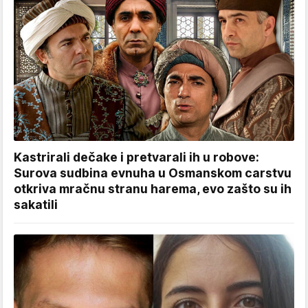
Kastrirali dečake i pretvarali ih u robove:
Surova sudbina evnuha u Osmanskom carstvu
otkriva mračnu stranu harema, evo zašto su ih
sakatili