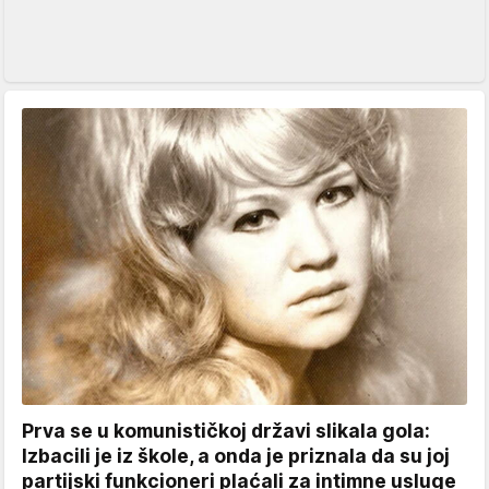
Prva se u komunističkoj državi slikala gola:
Izbacili je iz škole, a onda je priznala da su joj
partijski funkcioneri plaćali za intimne usluge