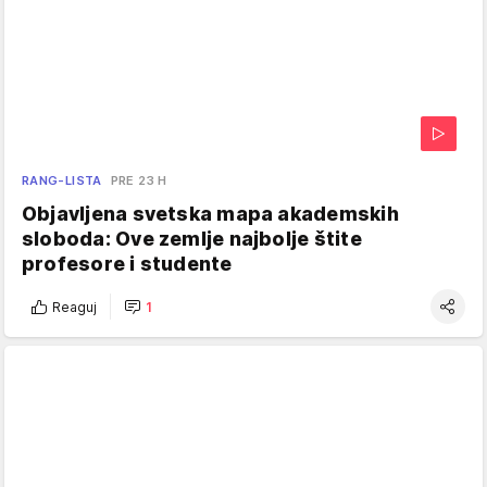
RANG-LISTA
PRE 23 H
Objavljena svetska mapa akademskih
sloboda: Ove zemlje najbolje štite
profesore i studente
Reaguj
1