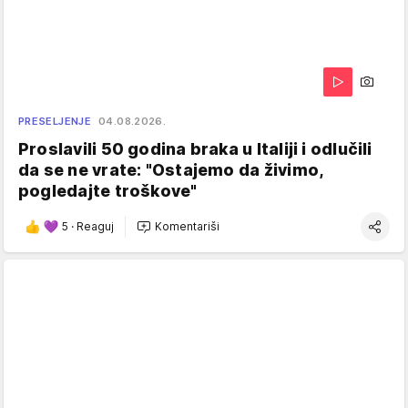
PRESELJENJE
04.08.2026.
Proslavili 50 godina braka u Italiji i odlučili
da se ne vrate: "Ostajemo da živimo,
pogledajte troškove"
5
·
Reaguj
Komentariši