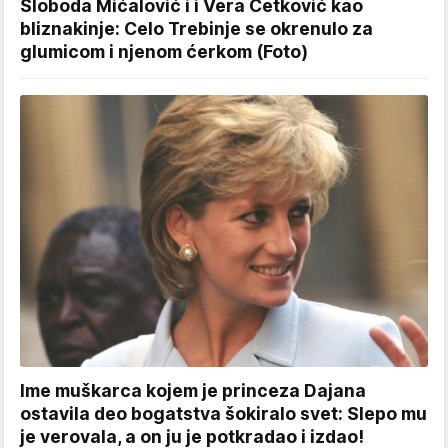
Sloboda Mićalović i i Vera Ćetković kao
bliznakinje: Celo Trebinje se okrenulo za
glumicom i njenom ćerkom (Foto)
Ime muškarca kojem je princeza Dajana
ostavila deo bogatstva šokiralo svet: Slepo mu
je verovala, a on ju je potkradao i izdao!