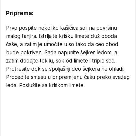
Priprema:
Prvo pospite nekoliko kašičica soli na površinu
malog tanjira. Istrljajte krišku limete duž oboda
čaše, a zatim je umočite u so tako da ceo obod
bude pokriven. Sada napunite šejker ledom, a
zatim dodajte tekilu, sok od limete i triple sec.
Protresite dok se spoljašnji deo šejkera ​​ne ohladi.
Procedite smešu u pripremljenu čašu preko svežeg
leda. Poslužite sa kriškom limete.