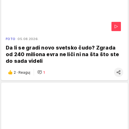
FOTO
05.08.2026.
Da li se gradi novo svetsko čudo? Zgrada
od 240 miliona evra ne liči ni na šta što ste
do sada videli
2
·
Reaguj
1