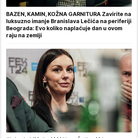
BAZEN, KAMIN, KOŽNA GARNITURA Zavirite na
luksuzno imanje Branislava Lečića na periferiji
Beograda: Evo koliko naplaćuje dan u ovom
raju na zemlji