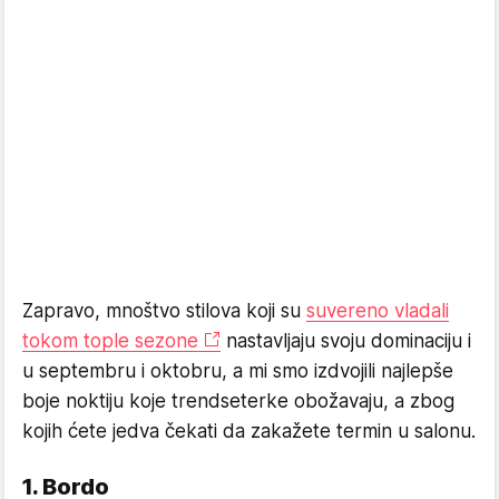
Zapravo, mnoštvo stilova koji su
suvereno vladali
tokom tople sezone
nastavljaju svoju dominaciju i
u septembru i oktobru, a mi smo izdvojili najlepše
boje noktiju koje trendseterke obožavaju, a zbog
kojih ćete jedva čekati da zakažete termin u salonu.
1. Bordo