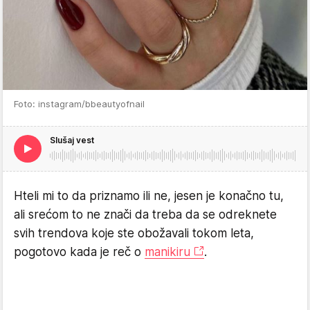
Foto: instagram/bbeautyofnail
Slušaj vest
Hteli mi to da priznamo ili ne, jesen je konačno tu,
ali srećom to ne znači da treba da se odreknete
svih trendova koje ste obožavali tokom leta,
pogotovo kada je reč o
manikiru
.