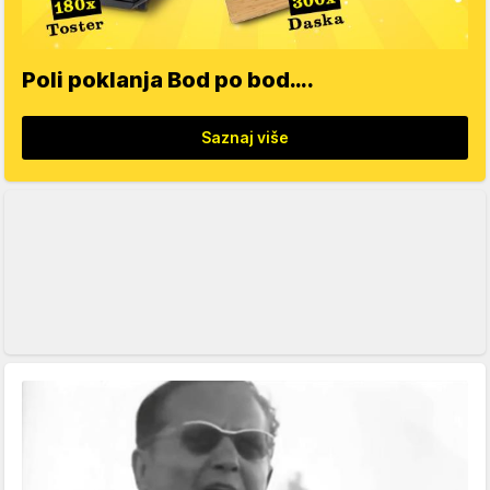
Poli poklanja Bod po bod….
Saznaj više