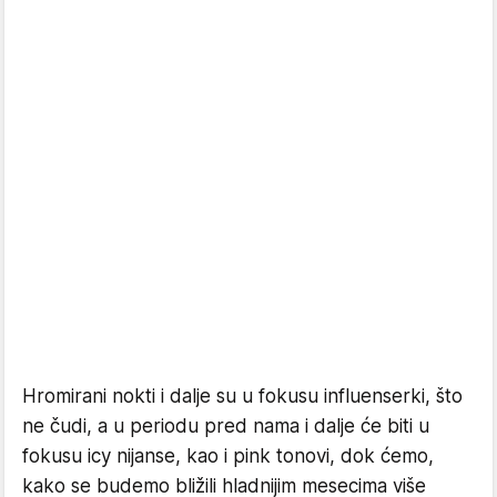
Hromirani nokti i dalje su u fokusu influenserki, što
ne čudi, a u periodu pred nama i dalje će biti u
fokusu icy nijanse, kao i pink tonovi, dok ćemo,
kako se budemo bližili hladnijim mesecima više