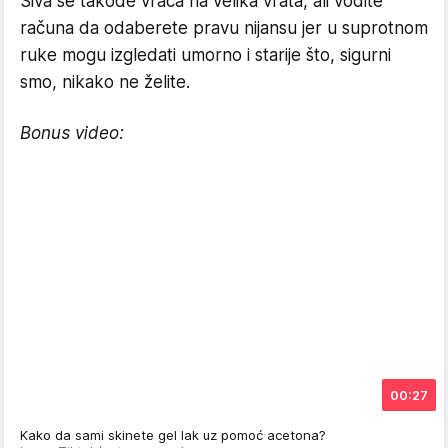
Siva se takođe vraća na velika vrata, ali vodite
računa da odaberete pravu nijansu jer u suprotnom
ruke mogu izgledati umorno i starije što, sigurni
smo, nikako ne želite.
Bonus video:
00:27
Kako da sami skinete gel lak uz pomoć acetona?