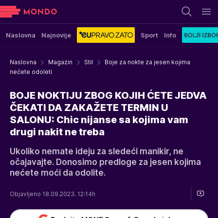
Naslovna
Najnovije
Sport
Info
Naslovna
Magazin
Stil
Boje za nokte za jesen kojima
nećete odoleti
BOJE NOKTIJU ZBOG KOJIH ĆETE JEDVA
ČEKATI DA ZAKAŽETE TERMIN U
SALONU: Chic nijanse sa kojima vam
drugi nakit ne treba
Ukoliko nemate ideju za sledeći manikir, ne
očajavajte. Donosimo predloge za jesen kojima
nećete moći da odolite.
Objavljeno 18.09.2023. 12:14h