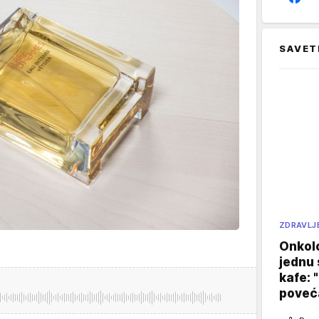
SAVET
ZDRAVLJ
Onkol
jednu 
kafe: 
poveća