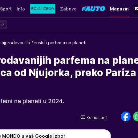
Sport
Info
Zabava
Magazin
najprodavanijih ženskih parfema na planeti
rodavanijih parfema na plane
ica od Njujorka, preko Pariza
femi na planeti u 2024.
Komentariši
e MONDO u vaš Google izbor