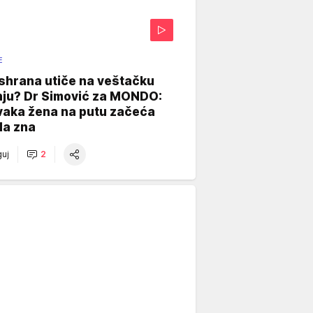
E
shrana utiče na veštačku
nju? Dr Simović za MONDO:
vaka žena na putu začeća
da zna
uj
2