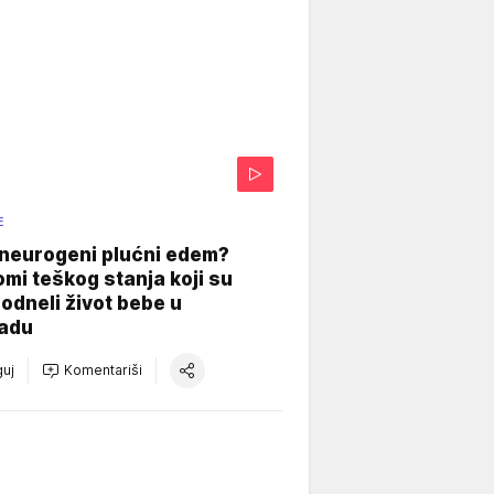
E
 neurogeni plućni edem?
mi teškog stanja koji su
odneli život bebe u
adu
uj
Komentariši