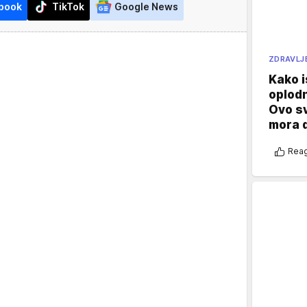
book
TikTok
Google News
ZDRAVLJ
Kako i
oplod
Ovo s
mora 
Reag