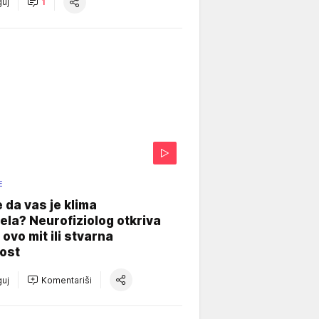
uj
1
E
e da vas je klima
ela? Neurofiziolog otkriva
e ovo mit ili stvarna
ost
uj
Komentariši