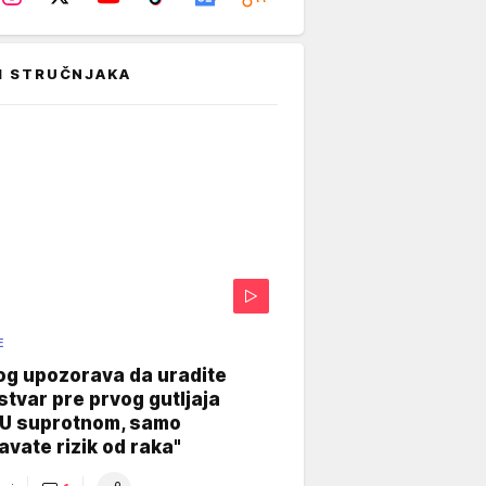
I STRUČNJAKA
E
og upozorava da uradite
stvar pre prvog gutljaja
"U suprotnom, samo
vate rizik od raka"