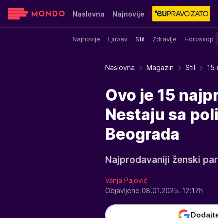
Naslovna
Najnovije
Najnovije
Ljubav
Stil
Zdravlje
Horoskop
Sensa
Stvar ukusa
Yumama
Naslovna
Magazin
Stil
15 
Ovo je 15 najp
Nestaju sa pol
Beograda
Najprodavaniji ženski par
Vanja Pajović
Objavljeno 08.01.2025. 12:17h
Dodajt