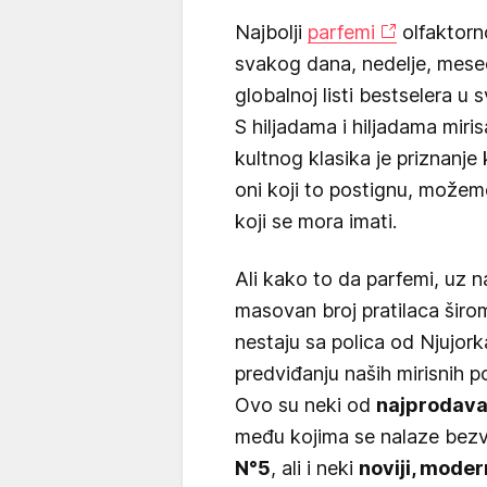
Najbolji
parfemi
olfaktorn
svakog dana, nedelje, mesec
globalnoj listi bestselera u
S hiljadama i hiljadama miris
kultnog klasika je priznanje
oni koji to postignu, možemo
koji se mora imati.
Ali kako to da parfemi, uz n
masovan broj pratilaca širo
nestaju sa polica od Njujor
predviđanju naših mirisnih p
Ovo su neki od
najprodava
među kojima se nalaze bezvr
N°5
, ali i neki
noviji, modern