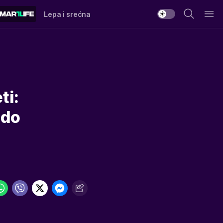
Lepa i srećna
ti:
 do