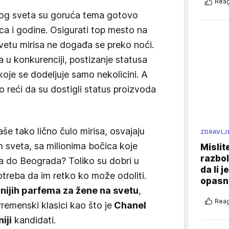
Reag
og sveta su goruća tema gotovo
a i godine. Osigurati top mesto na
 svetu mirisa ne događa se preko noći.
a u konkurenciji, postizanje statusa
 koje se dodeljuje samo nekolicini. A
 reći da su dostigli status proizvoda
aše tako lično čulo mirisa, osvajaju
ZDRAVLJ
m sveta, sa milionima bočica koje
Mislit
razbol
ka do Beograda? Toliko su dobri u
da li j
otreba da im retko ko može odoliti.
opasn
nijih parfema za žene na svetu
,
Reag
emenski klasici kao što je
Chanel
iji
kandidati.