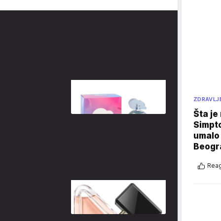
ZDRAVLJ
Šta je
Simpto
umalo 
Beogr
Reag