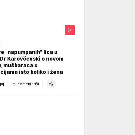
E
re "napumpanih" lica u
: Dr Karovčevski o novom
u, muškaraca u
cijama isto koliko i žena
uj
Komentariši