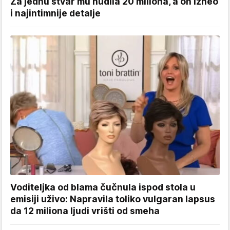
Za jednu stvar mu nudila 20 miliona, a on izneo
i najintimnije detalje
Voditeljka od blama čučnula ispod stola u
emisiji uživo: Napravila toliko vulgaran lapsus
da 12 miliona ljudi vrišti od smeha