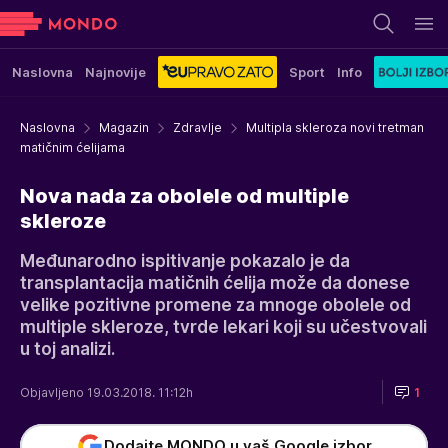
Naslovna
Najnovije
Sport
Info
Naslovna
Magazin
Zdravlje
Multipla skleroza novi tretman
matičnim ćelijama
Nova nada za obolele od multiple
skleroze
Međunarodno ispitivanje pokazalo je da
transplantacija matičnih ćelija može da donese
velike pozitivne promene za mnoge obolele od
multiple skleroze, tvrde lekari koji su učestvovali
u toj analizi.
Objavljeno 19.03.2018. 11:12h
1
Dodajte MONDO u vaš Google izbor