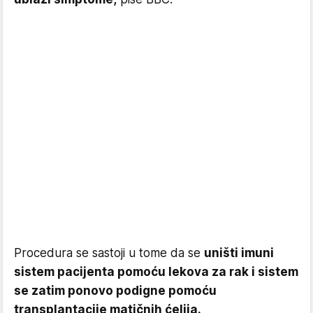
Procedura se sastoji u tome da se
uništi imuni
sistem pacijenta pomoću lekova za rak i sistem
se zatim ponovo podigne pomoću
transplantacije matičnih ćelija.