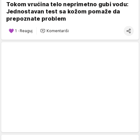
Tokom vrućina telo neprimetno gubi vodu:
Jednostavan test sa kožom pomaže da
prepoznate problem
1
·
Reaguj
Komentariši