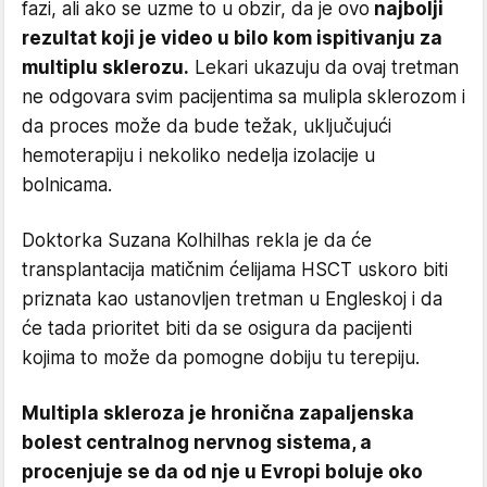
fazi, ali ako se uzme to u obzir, da je ovo
najbolji
rezultat koji je video u bilo kom ispitivanju za
multiplu sklerozu.
Lekari ukazuju da ovaj tretman
ne odgovara svim pacijentima sa mulipla sklerozom i
da proces može da bude težak, uključujući
hemoterapiju i nekoliko nedelja izolacije u
bolnicama.
Doktorka Suzana Kolhilhas rekla je da će
transplantacija matičnim ćelijama HSCT uskoro biti
priznata kao ustanovljen tretman u Engleskoj i da
će tada prioritet biti da se osigura da pacijenti
kojima to može da pomogne dobiju tu terepiju.
Multipla skleroza je hronična zapaljenska
bolest centralnog nervnog sistema, a
procenjuje se da od nje u Evropi boluje oko