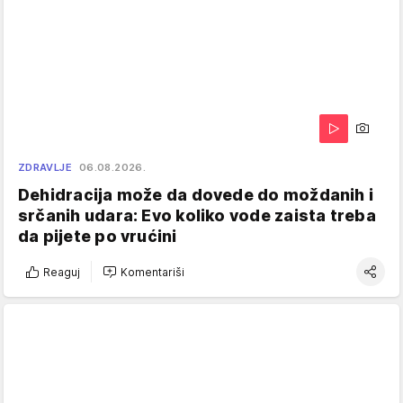
ZDRAVLJE
06.08.2026.
Dehidracija može da dovede do moždanih i
srčanih udara: Evo koliko vode zaista treba
da pijete po vrućini
Reaguj
Komentariši