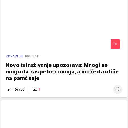
ZDRAVLJE
PRE 17 H
Novo istraživanje upozorava: Mnogi ne
mogu da zaspe bez ovoga, a može da utiče
na pamćenje
Reaguj
1