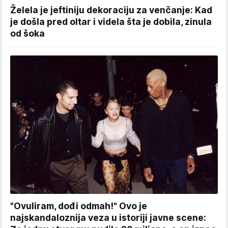
Želela je jeftiniju dekoraciju za venčanje: Kad
je došla pred oltar i videla šta je dobila, zinula
od šoka
"Ovuliram, dođi odmah!" Ovo je
najskandaloznija veza u istoriji javne scene: