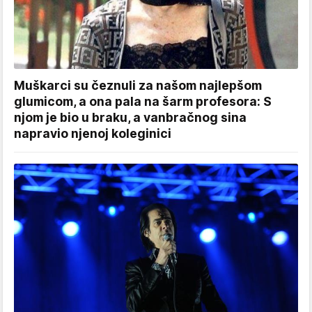
Muškarci su čeznuli za našom najlepšom
glumicom, a ona pala na šarm profesora: S
njom je bio u braku, a vanbračnog sina
napravio njenoj koleginici