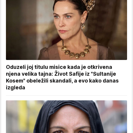
Oduzeli joj titulu misice kada je otkrivena
njena velika tajna: Život Safije iz "Sultanije
Kosem" obeležili skandali, a evo kako danas
izgleda