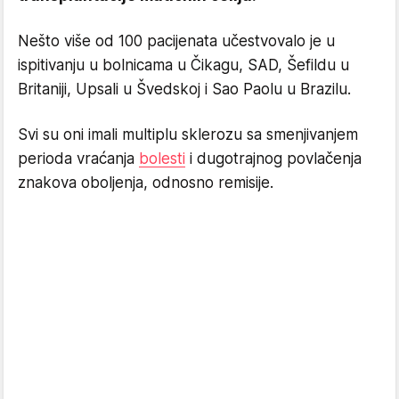
Nešto više od 100 pacijenata učestvovalo je u
ispitivanju u bolnicama u Čikagu, SAD, Šefildu u
Britaniji, Upsali u Švedskoj i Sao Paolu u Brazilu.
Svi su oni imali multiplu sklerozu sa smenjivanjem
perioda vraćanja
bolesti
i dugotrajnog povlačenja
znakova oboljenja, odnosno remisije.