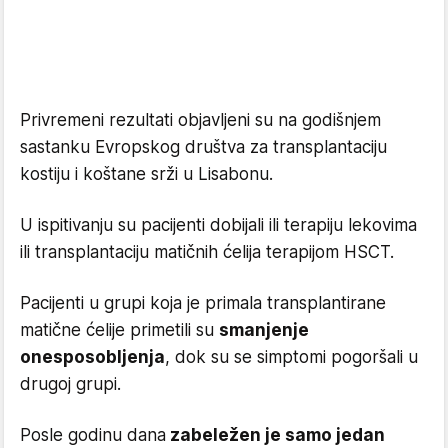
Privremeni rezultati objavljeni su na godišnjem
sastanku Evropskog društva za transplantaciju
kostiju i koštane srži u Lisabonu.
U ispitivanju su pacijenti dobijali ili terapiju lekovima
ili transplantaciju matičnih ćelija terapijom HSCT.
Pacijenti u grupi koja je primala transplantirane
matične ćelije primetili su
smanjenje
onesposobljenja
, dok su se simptomi pogoršali u
drugoj grupi.
Posle godinu dana
zabeležen je samo jedan