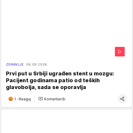
ZDRAVLJE
06.08.2026.
Prvi put u Srbiji ugrađen stent u mozgu:
Pacijent godinama patio od teških
glavobolja, sada se oporavlja
1
·
Reaguj
Komentariši