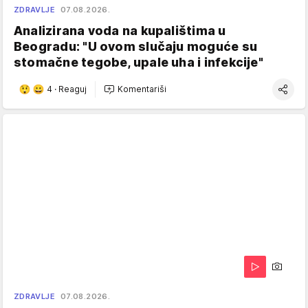
ZDRAVLJE
07.08.2026.
Analizirana voda na kupalištima u
Beogradu: "U ovom slučaju moguće su
stomačne tegobe, upale uha i infekcije"
4
·
Reaguj
Komentariši
ZDRAVLJE
07.08.2026.