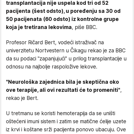
transplantacija nije uspela kod tri od 52
pacijenta (šest odsto), u poređenju sa 30 od
50 pacijenata (60 odsto) iz kontrolne grupe
koja je tretirana lekovima
, piše BBC.
Profesor Ričard Bert, vodeći istraživač na
univerzitetu Nortvestern u Čikagu rekao je za BBC
da su podaci "zapanjujući" u prilog transplantacije u
odnosu na najbolje raspoložive lekove.
"Neurološka zajednica bila je skeptična oko
ove terapije, ali ovi rezultati će to promeniti"
,
rekao je Bert.
U tretmanu se koristi hemoterapija da se uništi
oštećeni imuni sistem i zatim se matične ćelije uzete
iz krvi i koštane srži pacijenta ponovo ubacuju. Ove