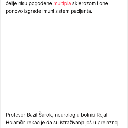
ćelije nisu pogođene
multipla
sklerozom i one
ponovo izgrade imuni sistem pacijenta.
Profesor Bazil Šarok, neurolog u bolnici Rojal
Holamšir rekao je da su istraživanja još u prelaznoj