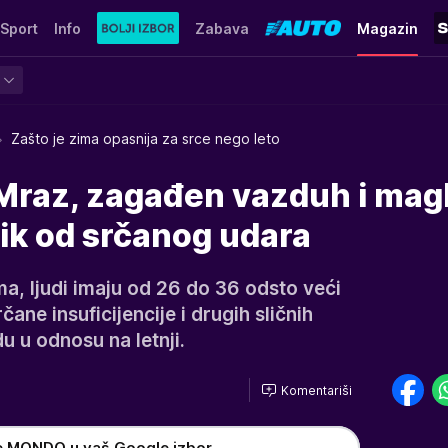
Sport
Info
Zabava
Magazin
Zašto je zima opasnija za srce nego leto
raz, zagađen vazduh i mag
ik od srčanog udara
a, ljudi imaju od 26 do 36 odsto veći
čane insuficijencije i drugih sličnih
u u odnosu na letnji.
Komentariši
e MONDO u vaš Google izbor