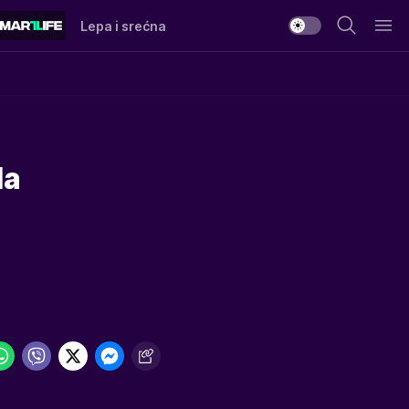
Lepa i srećna
la