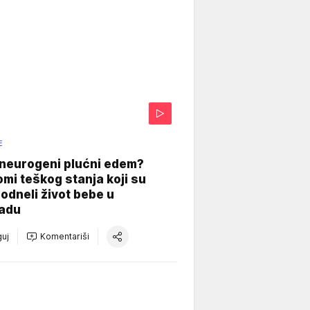
E
 neurogeni plućni edem?
mi teškog stanja koji su
odneli život bebe u
adu
uj
Komentariši