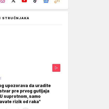
I STRUČNJAKA
E
og upozorava da uradite
stvar pre prvog gutljaja
"U suprotnom, samo
vate rizik od raka"