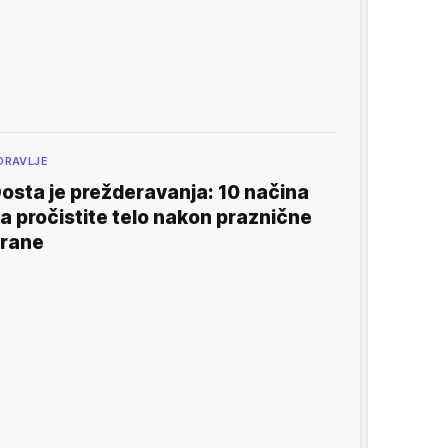
DRAVLJE
osta je prežderavanja: 10 načina
a pročistite telo nakon praznične
rane