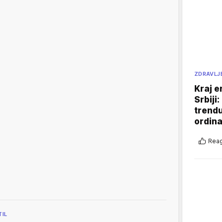
ZDRAVLJ
Kraj e
Srbiji
trend
ordina
Reag
TIL