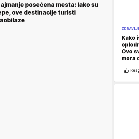
ajmanje posećena mesta: Iako su
epe, ove destinacije turisti
aobilaze
ZDRAVLJ
Kako i
oplod
Ovo s
mora 
Reag