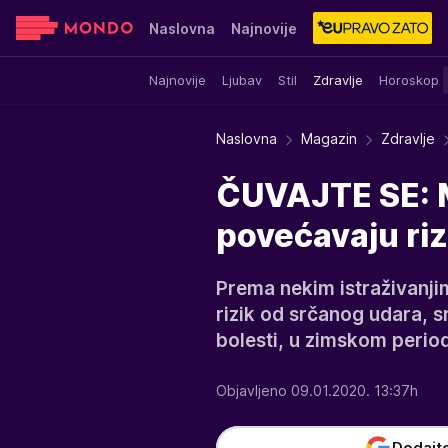
Naslovna
Najnovije
Najnovije
Ljubav
Stil
Zdravlje
Horoskop
Sensa
Stvar ukusa
Yumama
Naslovna
Magazin
Zdravlje
ČUVAJTE SE: M
povećavaju riz
Prema nekim istraživanjim
rizik od srčanog udara, sr
bolesti, u zimskom period
Objavljeno 09.01.2020. 13:37h
Dodajt