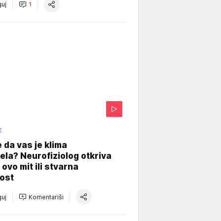
uj
1
E
e da vas je klima
ela? Neurofiziolog otkriva
e ovo mit ili stvarna
ost
uj
Komentariši