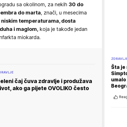
eogradu sa okolinom, za nekih
30 do
vembra do marta
, znači, u mesecima
 niskim temperaturama, dosta
duha i maglom,
koja je takođe jedan
infarkta miokarda.
ZDRAVLJ
Šta je
DRAVLJE
Simpto
umalo 
eleni čaj čuva zdravlje i produžava
Beogr
ivot, ako ga pijete OVOLIKO često
Reag