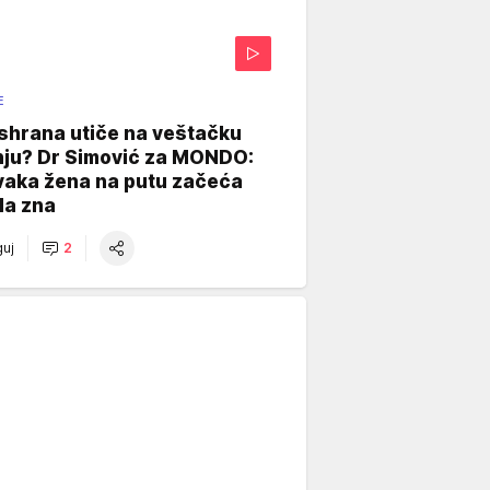
E
shrana utiče na veštačku
nju? Dr Simović za MONDO:
vaka žena na putu začeća
da zna
uj
2