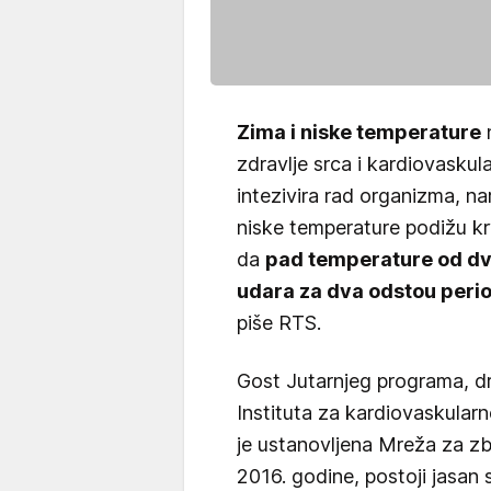
Zima i niske temperature
n
zdravlje srca i kardiovasku
intezivira rad organizma, nar
niske temperature podižu krv
da
pad temperature od dv
udara za dva odsto
u peri
piše RTS.
Gost Jutarnjeg programa, dr
Instituta za kardiovaskular
je ustanovljena Mreža za zb
2016. godine, postoji jasan 