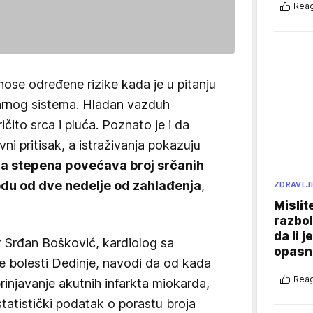
Reag
ose određene rizike kada je u pitanju
larnog sistema. Hladan vazduh
ičito srca i pluća. Poznato je i da
ni pritisak, a istraživanja pokazuju
a stepena povećava broj srčanih
odu od dve nedelje od zahlađenja
,
ZDRAVLJ
Mislit
razbol
da li j
 Srđan Bošković, kardiolog sa
opasn
ne bolesti Dedinje, navodi da od kada
Reag
rinjavanje akutnih infarkta miokarda,
statistički podatak o porastu broja