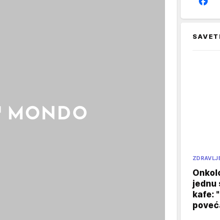
SAVET
ZDRAVLJ
Onkol
jednu 
kafe: 
poveća