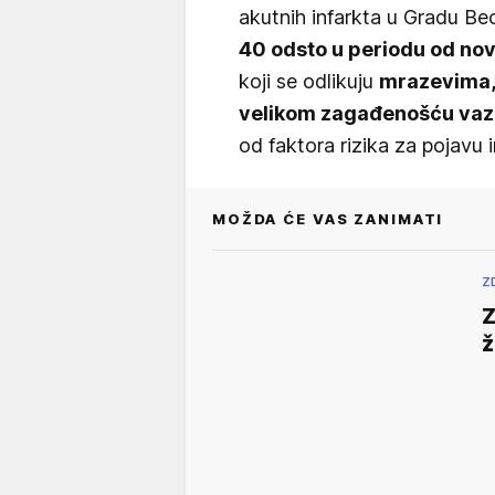
akutnih infarkta u Gradu B
40 odsto u periodu od no
koji se odlikuju
mrazevima,
velikom zagađenošću vaz
od faktora rizika za pojavu 
MOŽDA ĆE VAS ZANIMATI
Z
Z
ž