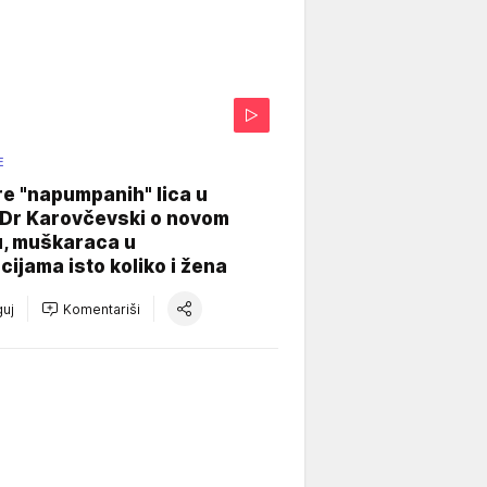
E
re "napumpanih" lica u
: Dr Karovčevski o novom
u, muškaraca u
cijama isto koliko i žena
uj
Komentariši