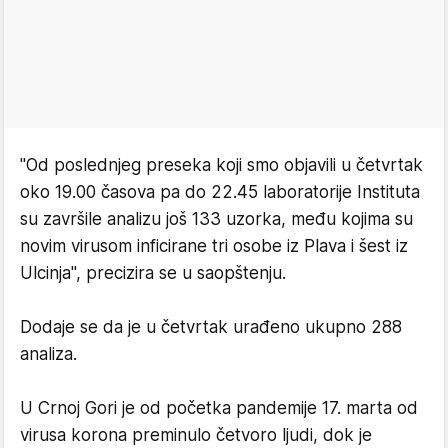
"Od poslednjeg preseka koji smo objavili u četvrtak
oko 19.00 časova pa do 22.45 laboratorije Instituta
su završile analizu još 133 uzorka, među kojima su
novim virusom inficirane tri osobe iz Plava i šest iz
Ulcinja", precizira se u saopštenju.
Dodaje se da je u četvrtak urađeno ukupno 288
analiza.
U Crnoj Gori je od početka pandemije 17. marta od
virusa korona preminulo četvoro ljudi, dok je