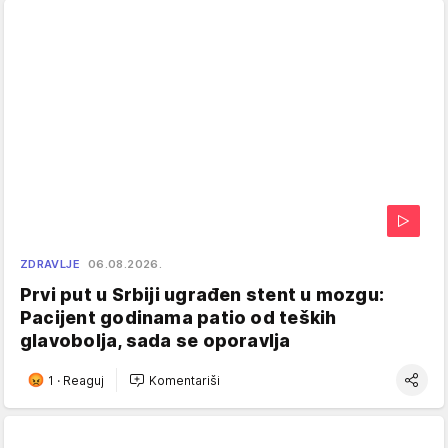
ZDRAVLJE
06.08.2026.
Prvi put u Srbiji ugrađen stent u mozgu:
Pacijent godinama patio od teških
glavobolja, sada se oporavlja
1
·
Reaguj
Komentariši