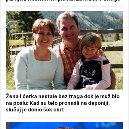
Žena i ćerka nestale bez traga dok je muž bio
na poslu: Kad su telo pronašli na deponiji,
slučaj je dobio šok obrt