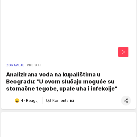
ZDRAVLJE
PRE 9 H
Analizirana voda na kupalištima u
Beogradu: "U ovom slučaju moguće su
stomačne tegobe, upale uha i infekcije"
4
·
Reaguj
Komentariši