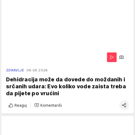
ZDRAVLJE
06.08.2026.
Dehidracija može da dovede do moždanih i
srčanih udara: Evo koliko vode zaista treba
da pijete po vrućini
Reaguj
Komentariši