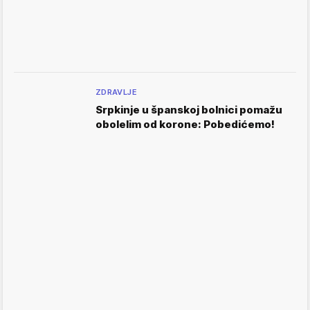
ZDRAVLJE
Srpkinje u španskoj bolnici pomažu
obolelim od korone: Pobedićemo!