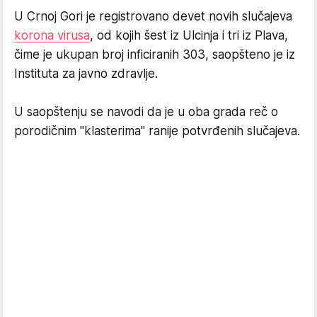
U Crnoj Gori je registrovano devet novih slučajeva
korona virusa
, od kojih šest iz Ulcinja i tri iz Plava,
čime je ukupan broj inficiranih 303, saopšteno je iz
Instituta za javno zdravlje.
U saopštenju se navodi da je u oba grada reč o
porodičnim "klasterima" ranije potvrđenih slučajeva.