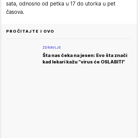
sata, odnosno od petka u 17 do utorka u pet
časova.
PROČITAJTE I OVO
ZDRAVLJE
Šta nas čeka na jesen: Evo šta znači
kad lekari kažu "virus će OSLABITI"