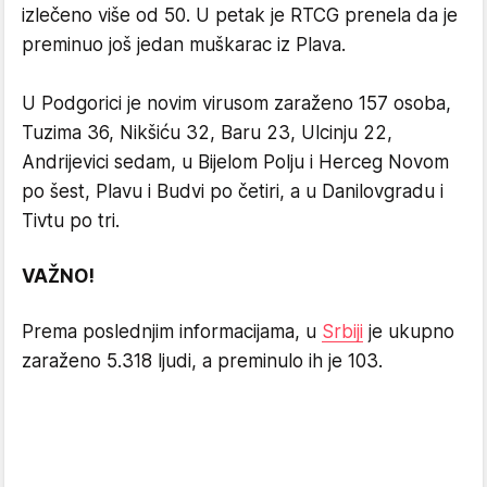
izlečeno više od 50. U petak je RTCG prenela da je
preminuo još jedan muškarac iz Plava.
U Podgorici je novim virusom zaraženo 157 osoba,
Tuzima 36, Nikšiću 32, Baru 23, Ulcinju 22,
Andrijevici sedam, u Bijelom Polju i Herceg Novom
po šest, Plavu i Budvi po četiri, a u Danilovgradu i
Tivtu po tri.
VAŽNO!
Prema poslednjim informacijama, u
Srbiji
je ukupno
zaraženo 5.318 ljudi, a preminulo ih je 103.