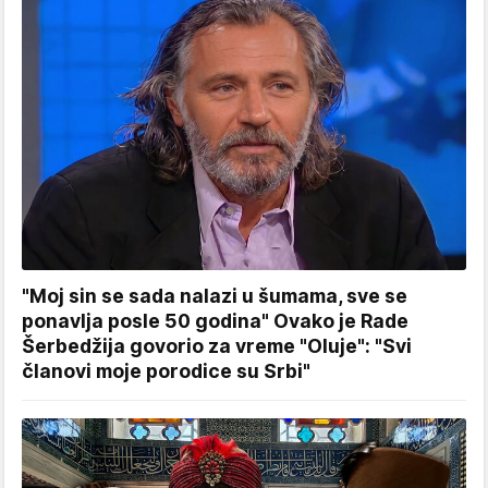
"Moj sin se sada nalazi u šumama, sve se
ponavlja posle 50 godina" Ovako je Rade
Šerbedžija govorio za vreme "Oluje": "Svi
članovi moje porodice su Srbi"