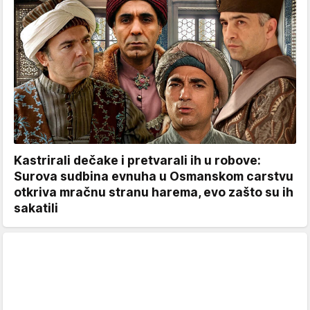
Kastrirali dečake i pretvarali ih u robove:
Surova sudbina evnuha u Osmanskom carstvu
otkriva mračnu stranu harema, evo zašto su ih
sakatili