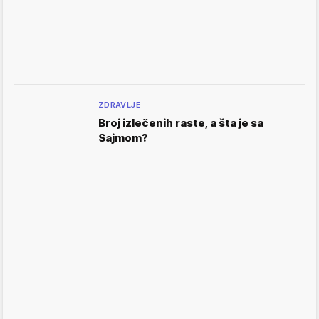
ZDRAVLJE
Broj izlečenih raste, a šta je sa
Sajmom?