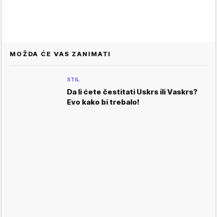
MOŽDA ĆE VAS ZANIMATI
STIL
Da li ćete čestitati Uskrs ili Vaskrs?
Evo kako bi trebalo!