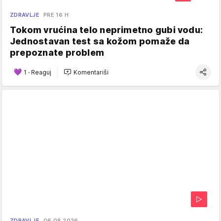
ZDRAVLJE
PRE 16 H
Tokom vrućina telo neprimetno gubi vodu:
Jednostavan test sa kožom pomaže da
prepoznate problem
1
·
Reaguj
Komentariši
ZDRAVLJE
06.08.2026.