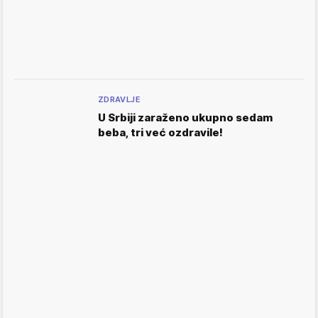
ZDRAVLJE
U Srbiji zaraženo ukupno sedam
beba, tri već ozdravile!