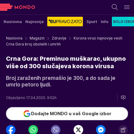
Naslovna
Najnovije
Sport
Info
Naslovna
Magazin
Zdravlje
Korona virus najnovije vesti
Crna Gora broj obolelih i umrlih
Crna Gora: Preminuo muškarac, ukupno
više od 300 slučajeva korona virusa
Broj zaraženih premašio je 300, a do sada je
umrlo petoro ljudi.
Objavljeno 17.04.2020. 9:52h
Dodajte MONDO u vaš Google izbor