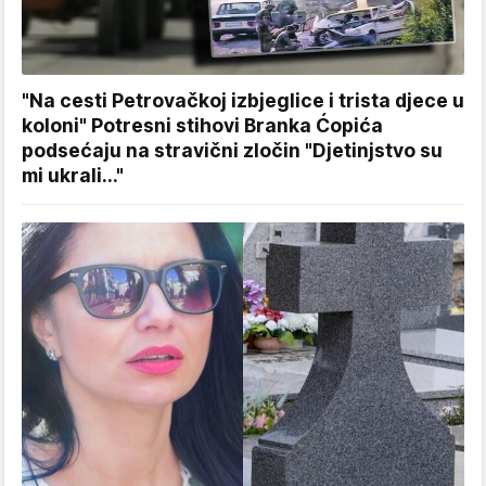
"Na cesti Petrovačkoj izbjeglice i trista djece u
koloni" Potresni stihovi Branka Ćopića
podsećaju na stravični zločin "Djetinjstvo su
mi ukrali..."