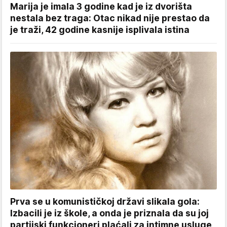
Marija je imala 3 godine kad je iz dvorišta
nestala bez traga: Otac nikad nije prestao da
je traži, 42 godine kasnije isplivala istina
Prva se u komunističkoj državi slikala gola:
Izbacili je iz škole, a onda je priznala da su joj
partijski funkcioneri plaćali za intimne usluge