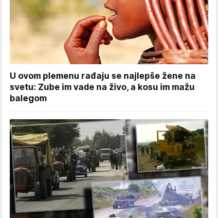
U ovom plemenu rađaju se najlepše žene na
svetu: Zube im vade na živo, a kosu im mažu
balegom