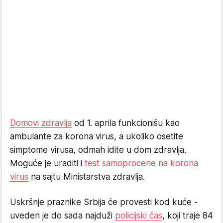
Domovi zdravlja
od 1. aprila funkcionišu kao
ambulante za korona virus, a ukoliko osetite
simptome virusa,
odmah
idite u dom zdravlja.
Moguće je uraditi i
test samoprocene na korona
virus
na sajtu Ministarstva zdravlja.
Uskršnje praznike Srbija će provesti kod kuće -
uveden je do sada najduži
policijski čas
, koji traje 84