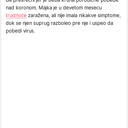
bili presrećni jer je beba kruna porodične pobede
nad koronom. Majka je u devetom mesecu
trudnoće
zaražena, ali nije imala nikakve simptome,
dok se njen suprug razboleo pre nje i uspeo da
pobedi virus.