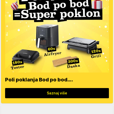
Poli poklanja Bod po bod….
Saznaj više