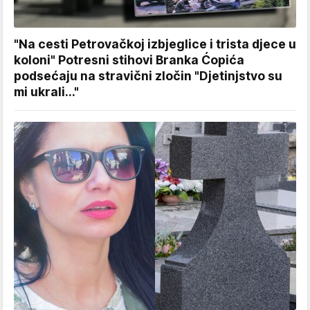
"Na cesti Petrovačkoj izbjeglice i trista djece u
koloni" Potresni stihovi Branka Ćopića
podsećaju na stravični zločin "Djetinjstvo su
mi ukrali..."