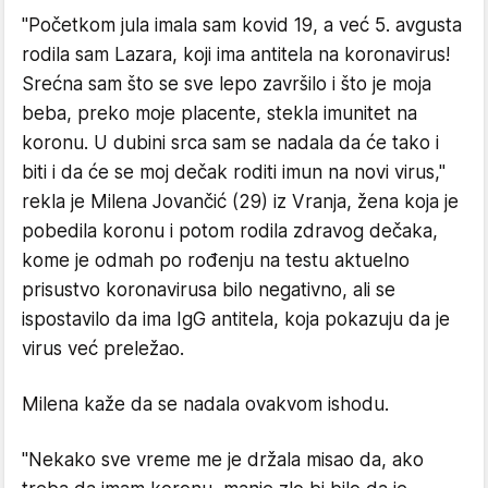
"Početkom jula imala sam kovid 19, a već 5. avgusta
rodila sam Lazara, koji ima antitela na koronavirus!
Srećna sam što se sve lepo završilo i što je moja
beba, preko moje placente, stekla imunitet na
koronu. U dubini srca sam se nadala da će tako i
biti i da će se moj dečak roditi imun na novi virus,"
rekla je Milena Jovančić (29) iz Vranja, žena koja je
pobedila koronu i potom rodila zdravog dečaka,
kome je odmah po rođenju na testu aktuelno
prisustvo koronavirusa bilo negativno, ali se
ispostavilo da ima IgG antitela, koja pokazuju da je
virus već preležao.
Milena kaže da se nadala ovakvom ishodu.
"Nekako sve vreme me je držala misao da, ako