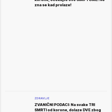
zna se kad prolaze!
ZDRAVLJE
ZVANIČNI PODACI: Na svake TRI
SMRTI od korone, dolaze DVE zbog