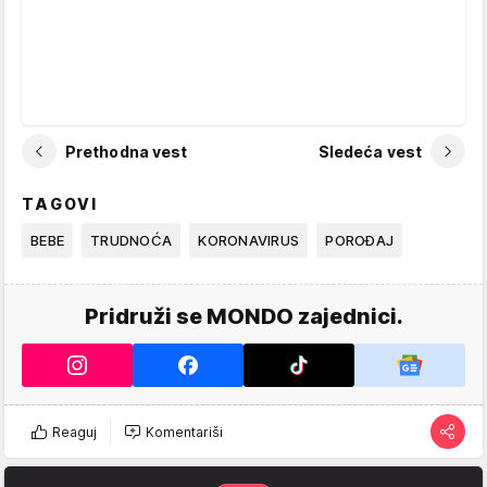
Prethodna vest
Sledeća vest
TAGOVI
BEBE
TRUDNOĆA
KORONAVIRUS
POROĐAJ
Pridruži se MONDO zajednici.
Reaguj
Komentariši