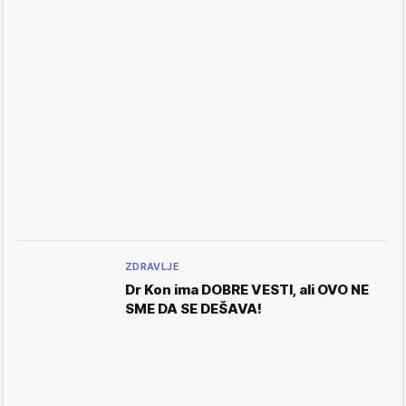
ZDRAVLJE
Dr Kon ima DOBRE VESTI, ali OVO NE
SME DA SE DEŠAVA!