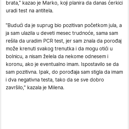
brata," kazao je Marko, koji planira da danas ćerkici
uradi test na antitela.
"Budući da je suprug bio pozitivan početkom jula, a
ja sam ulazila u deveti mesec trudnoće, sama sam
rešila da uradim PCR test, jer sam znala da porođaj
može krenuti svakog trenutka i da mogu otići u
bolnicu, a nisam želela da nekome odnesem i
koronu, ako je eventualno imam. Ispostavilo se da
sam pozitivna. Ipak, do porođaja sam stigla da imam
i dva negativna testa, tako da se sve dobro
završilo," kazala je Milena.