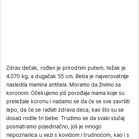
Zdrav dečak, rođen je prirodnim putem, težak je
4.070 kg, a dugačak 55 cm. Beba je najverovatnije
nasledila mamina antitela. Moramo da živimo sa
koronom. Očekujemo još porođaja mama koje su
preležale koronu i nadamo se da će se sve završiti
lepo, da će se rađati zdrava deca, kao što su se
dosad rodile tri bebe. Trudimo se da svaki slučaj
posmatramo pojedinačno, još je mnogo
nepoznanica u vezi s kovidom i trudnoćom, kao i s