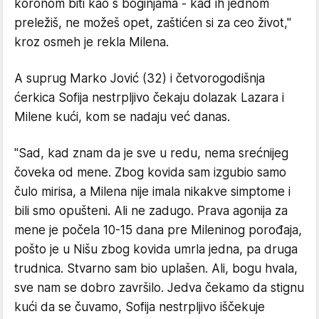
koronom biti kao s boginjama - kad ih jednom
preležiš, ne možeš opet, zaštićen si za ceo život,"
kroz osmeh je rekla Milena.
A suprug Marko Jović (32) i četvorogodišnja
ćerkica Sofija nestrpljivo čekaju dolazak Lazara i
Milene kući, kom se nadaju već danas.
"Sad, kad znam da je sve u redu, nema srećnijeg
čoveka od mene. Zbog kovida sam izgubio samo
čulo mirisa, a Milena nije imala nikakve simptome i
bili smo opušteni. Ali ne zadugo. Prava agonija za
mene je počela 10-15 dana pre Mileninog porođaja,
pošto je u Nišu zbog kovida umrla jedna, pa druga
trudnica. Stvarno sam bio uplašen. Ali, bogu hvala,
sve nam se dobro završilo. Jedva čekamo da stignu
kući da se čuvamo, Sofija nestrpljivo iščekuje