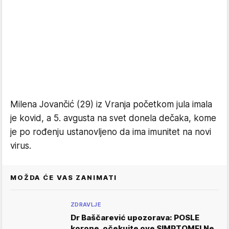
Milena Jovančić (29) iz Vranja početkom jula imala
je kovid, a 5. avgusta na svet donela dečaka, kome
je po rođenju ustanovljeno da ima imunitet na novi
virus.
MOŽDA ĆE VAS ZANIMATI
ZDRAVLJE
Dr Baščarević upozorava: POSLE
korone, očekujte ove SIMPTOME! Ne