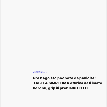
ZDRAVLJE
Pre nego što počnete da paničite:
TABELA SIMPTOMA otkriva da li imate
koronu, grip ili prehladu FOTO