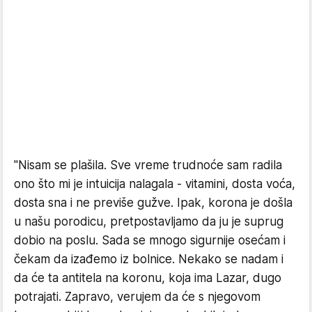
"Nisam se plašila. Sve vreme trudnoće sam radila
ono što mi je intuicija nalagala - vitamini, dosta voća,
dosta sna i ne previše gužve. Ipak, korona je došla
u našu porodicu, pretpostavljamo da ju je suprug
dobio na poslu. Sada se mnogo sigurnije osećam i
čekam da izađemo iz bolnice. Nekako se nadam i
da će ta antitela na koronu, koja ima Lazar, dugo
potrajati. Zapravo, verujem da će s njegovom