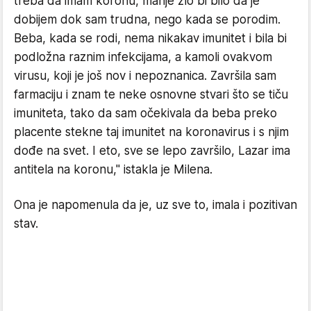
treba da imam koronu, manje zlo bi bilo da je
dobijem dok sam trudna, nego kada se porodim.
Beba, kada se rodi, nema nikakav imunitet i bila bi
podložna raznim infekcijama, a kamoli ovakvom
virusu, koji je još nov i nepoznanica. Završila sam
farmaciju i znam te neke osnovne stvari što se tiču
imuniteta, tako da sam očekivala da beba preko
placente stekne taj imunitet na koronavirus i s njim
dođe na svet. I eto, sve se lepo završilo, Lazar ima
antitela na koronu," istakla je Milena.
Ona je napomenula da je, uz sve to, imala i pozitivan
stav.