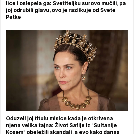
lice i oslepela ga: Svetiteljku surovo mučili, pa
joj odrubili glavu, ovo je razlikuje od Svete
Petke
Oduzeli joj titulu misice kada je otkrivena
njena velika tajna: Život Safije iz "Sultanije
Kosem" obeležili skandali, a evo kako danas