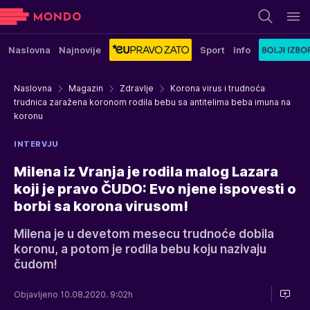
Naslovna
Najnovije
Sport
Info
Naslovna
Magazin
Zdravlje
Korona virus i trudnoća
trudnica zaražena koronom rodila bebu sa antitelima beba imuna na
koronu
INTERVJU
Milena iz Vranja je rodila malog Lazara
koji je pravo ČUDO: Evo njene ispovesti o
borbi sa korona virusom!
Milena je u devetom mesecu trudnoće dobila
koronu, a potom je rodila bebu koju nazivaju
čudom!
Objavljeno 10.08.2020. 9:02h