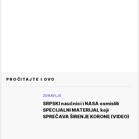
PROČITAJTE I OVO
ZDRAVLJE
SRPSKI naučnici i NASA osmislili
SPECIJALNI MATERIJAL koji
SPREČAVA ŠIRENJE KORONE (VIDEO)