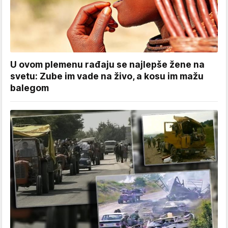
U ovom plemenu rađaju se najlepše žene na
svetu: Zube im vade na živo, a kosu im mažu
balegom