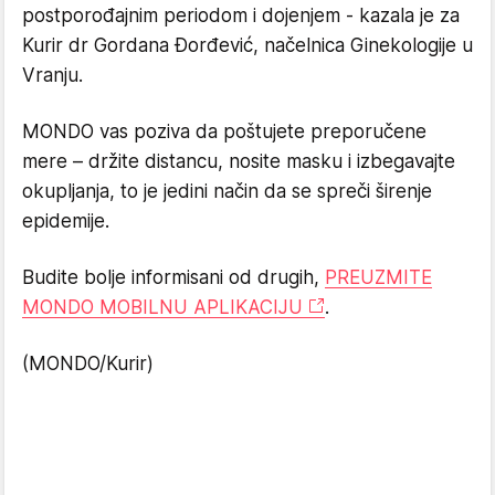
postporođajnim periodom i dojenjem - kazala je za
Kurir dr Gordana Đorđević, načelnica Ginekologije u
Vranju.
MONDO vas poziva da poštujete preporučene
mere – držite distancu, nosite masku i izbegavajte
okupljanja, to je jedini način da se spreči širenje
epidemije.
Budite bolje informisani od drugih,
PREUZMITE
MONDO MOBILNU APLIKACIJU
.
(MONDO/Kurir)