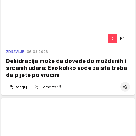
ZDRAVLJE
06.08.2026.
Dehidracija može da dovede do moždanih i
srčanih udara: Evo koliko vode zaista treba
da pijete po vrućini
Reaguj
Komentariši