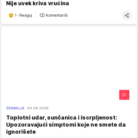
Nije uvek kriva vrućina
1
·
Reaguj
Komentariši
ZDRAVLJE
04.08.2026.
Toplotni udar, sunčanica i iscrpljenost:
Upozoravajući simptomi koje ne smete da
ignorišete