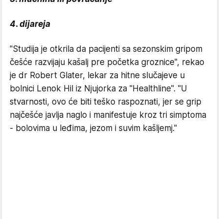
4. dijareja
"Studija je otkrila da pacijenti sa sezonskim gripom
češće razvijaju kašalj pre početka groznice", rekao
je dr Robert Glater, lekar za hitne slučajeve u
bolnici Lenok Hil iz Njujorka za "Healthline". "U
stvarnosti, ovo će biti teško raspoznati, jer se grip
najčešće javlja naglo i manifestuje kroz tri simptoma
- bolovima u leđima, jezom i suvim kašljemj."