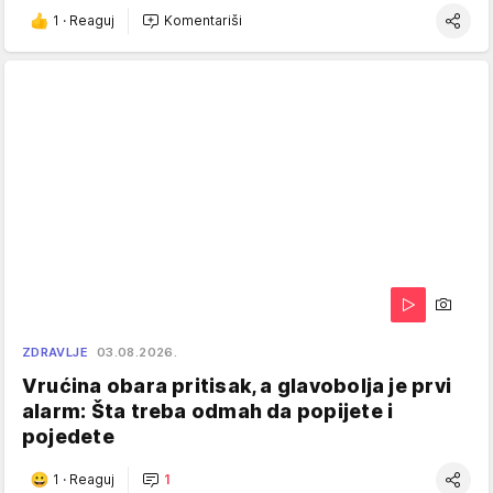
1
·
Reaguj
Komentariši
ZDRAVLJE
03.08.2026.
Vrućina obara pritisak, a glavobolja je prvi
alarm: Šta treba odmah da popijete i
pojedete
1
·
Reaguj
1