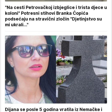
"Na cesti Petrovačkoj izbjeglice i trista djece u
koloni" Potresni stihovi Branka Ćopića
podsećaju na stravični zločin "Djetinjstvo su
mi ukrali..."
Dijana se posle 5 godina vratila iz Nemačke i