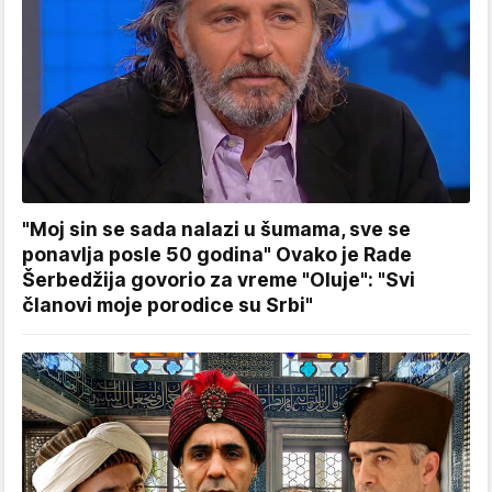
"Moj sin se sada nalazi u šumama, sve se
ponavlja posle 50 godina" Ovako je Rade
Šerbedžija govorio za vreme "Oluje": "Svi
članovi moje porodice su Srbi"