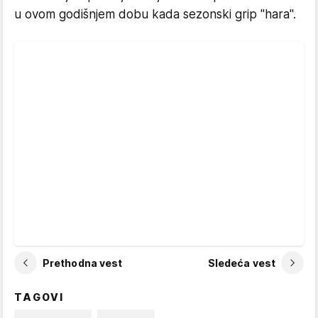
u ovom godišnjem dobu kada sezonski grip "hara".
Prethodna vest
Sledeća vest
TAGOVI