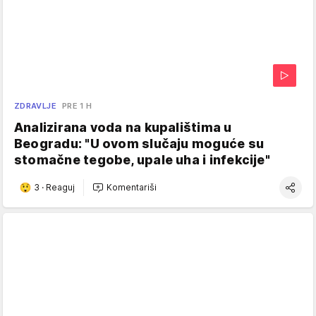
ZDRAVLJE
PRE 1 H
Analizirana voda na kupalištima u
Beogradu: "U ovom slučaju moguće su
stomačne tegobe, upale uha i infekcije"
3
·
Reaguj
Komentariši