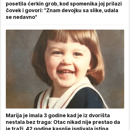
posetila ćerkin grob, kod spomenika joj prilazi
čovek i govori: "Znam devojku sa slike, udala
se nedavno"
Marija je imala 3 godine kad je iz dvorišta
nestala bez traga: Otac nikad nije prestao da
je traži, 42 godine kasnije isplivala istina