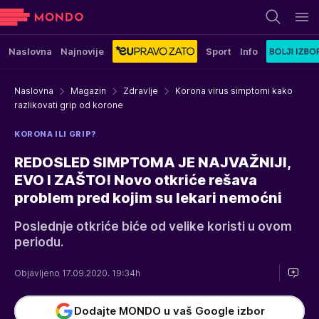
Naslovna
Najnovije
Sport
Info
Naslovna
Magazin
Zdravlje
Korona virus simptomi kako
razlikovati grip od korone
KORONA ILI GRIP?
REDOSLED SIMPTOMA JE NAJVAŽNIJI,
EVO I ZAŠTO! Novo otkriće rešava
problem pred kojim su lekari nemoćni
Poslednje otkriće biće od velike koristi u ovom
periodu.
Objavljeno 17.09.2020. 19:34h
Dodajte MONDO u vaš Google izbor