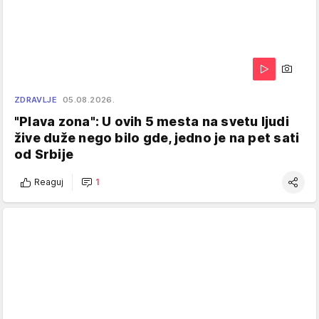
ZDRAVLJE
05.08.2026.
"Plava zona": U ovih 5 mesta na svetu ljudi
žive duže nego bilo gde, jedno je na pet sati
od Srbije
Reaguj
1