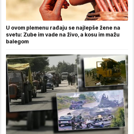
U ovom plemenu rađaju se najlepše žene na
svetu: Zube im vade na živo, a kosu im mažu
balegom