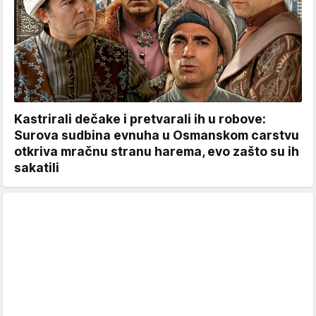
Kastrirali dečake i pretvarali ih u robove:
Surova sudbina evnuha u Osmanskom carstvu
otkriva mračnu stranu harema, evo zašto su ih
sakatili