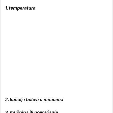
1. temperatura
2. kašalj i bolovi u mišićima
3. mučnina ili povraćanje