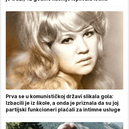
Prva se u komunističkoj državi slikala gola:
Izbacili je iz škole, a onda je priznala da su joj
partijski funkcioneri plaćali za intimne usluge