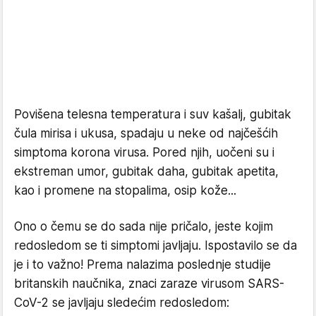
Povišena telesna temperatura i suv kašalj, gubitak
čula mirisa i ukusa, spadaju u neke od najčešćih
simptoma korona virusa. Pored njih, uočeni su i
ekstreman umor, gubitak daha, gubitak apetita,
kao i promene na stopalima, osip kože...
Ono o čemu se do sada nije pričalo, jeste kojim
redosledom se ti simptomi javljaju. Ispostavilo se da
je i to važno! Prema nalazima poslednje studije
britanskih naučnika, znaci zaraze virusom SARS-
CoV-2 se javljaju sledećim redosledom: