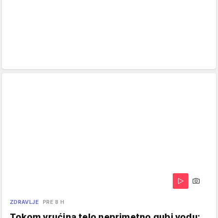
ZDRAVLJE
PRE 8 H
Tokom vrućina telo neprimetno gubi vodu: