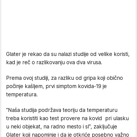
Glater je rekao da su nalazi studije od velike koristi,
kad je reč o razlikovanju ova dva virusa.
Prema ovoj studiji, za razliku od gripa koji obično
počinje kašljem, prvi simptom kovida-19 je
temperatura.
"Naša studija podržava teoriju da temperaturu
treba koristiti kao test provere na kovid pri ulasku
u neki objekat, na radno mesto i sl", zaključuje
Glater koji napominje i da je otkriće posebno važno