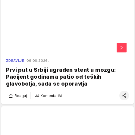
ZDRAVLJE
06.08.2026.
Prvi put u Srbiji ugrađen stent u mozgu:
Pacijent godinama patio od teških
glavobolja, sada se oporavlja
Reaguj
Komentariši