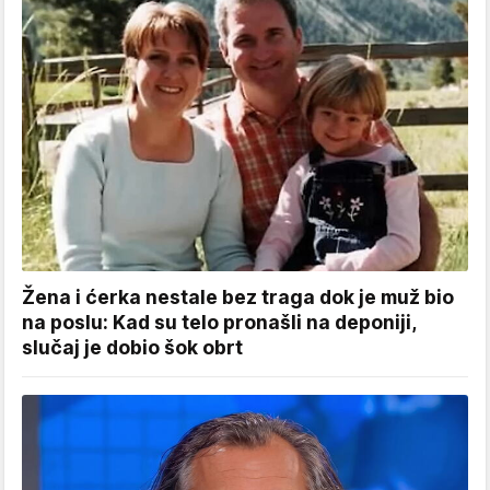
Žena i ćerka nestale bez traga dok je muž bio
na poslu: Kad su telo pronašli na deponiji,
slučaj je dobio šok obrt