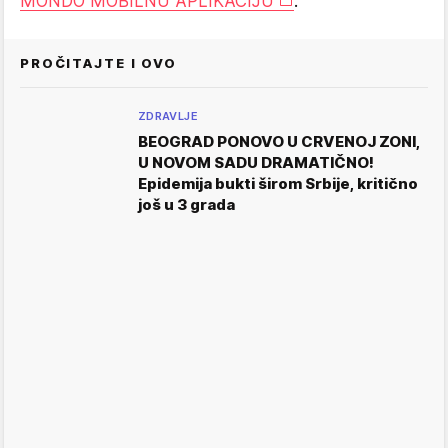
MONDO MOBILNU APLIKACIJU
.
PROČITAJTE I OVO
ZDRAVLJE
BEOGRAD PONOVO U CRVENOJ ZONI,
U NOVOM SADU DRAMATIČNO!
Epidemija bukti širom Srbije, kritično
još u 3 grada