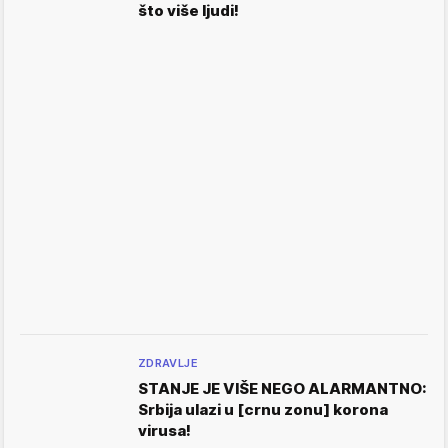
što više ljudi!
ZDRAVLJE
STANJE JE VIŠE NEGO ALARMANTNO:
Srbija ulazi u [crnu zonu] korona
virusa!