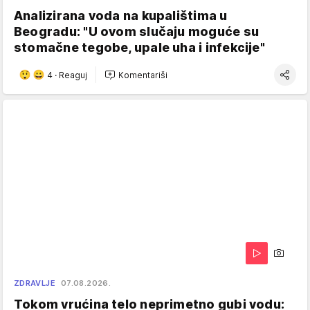
Analizirana voda na kupalištima u
Beogradu: "U ovom slučaju moguće su
stomačne tegobe, upale uha i infekcije"
4
·
Reaguj
Komentariši
ZDRAVLJE
07.08.2026.
Tokom vrućina telo neprimetno gubi vodu: