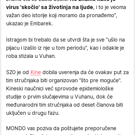
virus 'skočio' sa životinja na ljude
, i to je veoma
važan deo istorije koji moramo da pronađemo",
ukazao je Embarek.
Istragom bi trebalo da se utvrdi šta je sve "ušlo na
pijacu i izašlo iz nje u tom periodu", kao i odakle je
roba stizala u Vuhan.
SZO je od
Kine
dobila uverenja da će ovakav put za
tim stručnjaka biti organizovan "što pre moguće".
Kineski naučnici već sprovode epidemiološke
studije o prvim slučajevima u Vuhanu, dok će
međunarodni tim stručnjaka od deset članova biti
uključen u drugu fazu.
MONDO vas poziva da poštujete preporučene