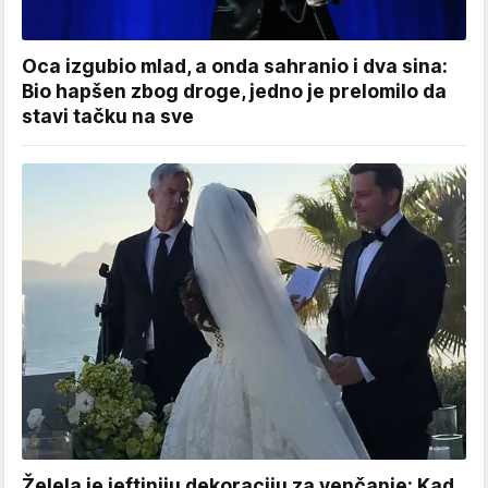
Oca izgubio mlad, a onda sahranio i dva sina:
Bio hapšen zbog droge, jedno je prelomilo da
stavi tačku na sve
Želela je jeftiniju dekoraciju za venčanje: Kad