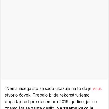
"Nema ničega što za sada ukazuje na to da je
virus
stvorio čovek. Trebalo bi da rekonstruišemo
događaje od pre decembra 2019. godine, jer ne
znamo šta se zaista desilo.
Ne znamo kako je