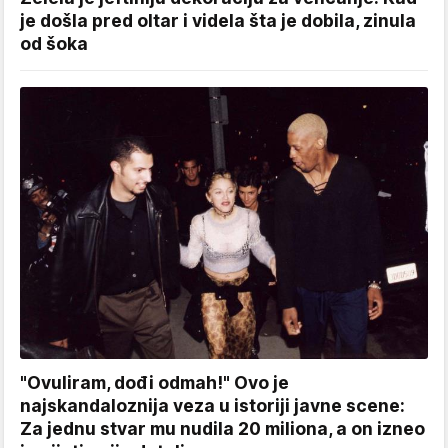
je došla pred oltar i videla šta je dobila, zinula
od šoka
"Ovuliram, dođi odmah!" Ovo je
najskandaloznija veza u istoriji javne scene:
Za jednu stvar mu nudila 20 miliona, a on izneo