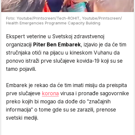
Foto: Youtube/Printscreen/Tech-ROHIT, Youtube/Printscreen/
Health Emergencies Programme Capacity Building
Ekspert veterine u Svetskoj zdravstvenoj
organizaciji
Piter Ben Embarek
, izjavio je da će tim
stručnjaka otići na pijacu u kineskom Vuhanu da
ponovo istraži prve slučajeve kovida-19 koji su se
tamo pojavili.
Embarek je rekao da će tim imati misiju da preispita
prve slučajeve
korona
virusa i pronađe sagovornike
preko kojih bi mogao da dođe do "značajnih
informacija" o tome gde su se zarazili, prenose
svetski mediji.