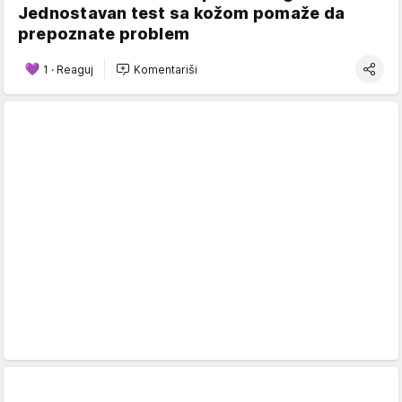
Jednostavan test sa kožom pomaže da
prepoznate problem
1
·
Reaguj
Komentariši