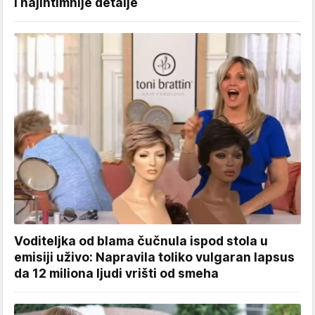
i najintimnije detalje
Voditeljka od blama čučnula ispod stola u
emisiji uživo: Napravila toliko vulgaran lapsus
da 12 miliona ljudi vrišti od smeha