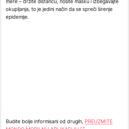
mere – držite distancu, nosite masku i izbegavajte
okupljanja, to je jedini način da se spreči širenje
epidemije.
Budite bolje informisani od drugih,
PREUZMITE