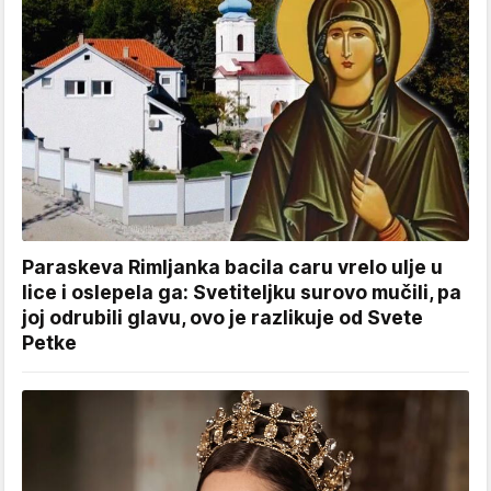
Paraskeva Rimljanka bacila caru vrelo ulje u
lice i oslepela ga: Svetiteljku surovo mučili, pa
joj odrubili glavu, ovo je razlikuje od Svete
Petke