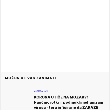
MOŽDA ĆE VAS ZANIMATI
ZDRAVLJE
KORONA UTIČE NA MOZAK?!
Naučnici otkrili podmukli mehanizam
virusa - tera inficirane da ZARAZE