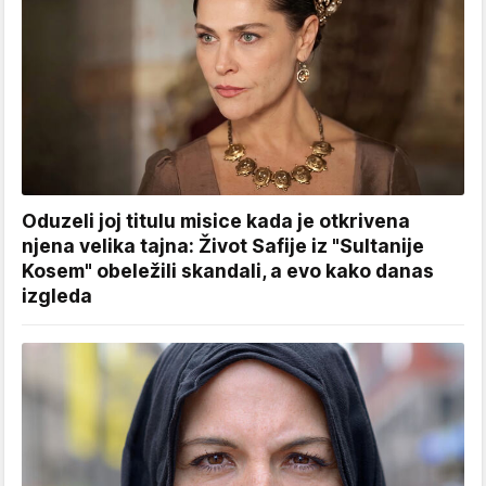
Oduzeli joj titulu misice kada je otkrivena
njena velika tajna: Život Safije iz "Sultanije
Kosem" obeležili skandali, a evo kako danas
izgleda