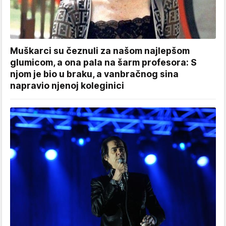
Muškarci su čeznuli za našom najlepšom
glumicom, a ona pala na šarm profesora: S
njom je bio u braku, a vanbračnog sina
napravio njenoj koleginici