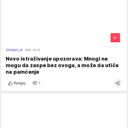
ZDRAVLJE
PRE 14 H
Novo istraživanje upozorava: Mnogi ne
mogu da zaspe bez ovoga, a može da utiče
na pamćenje
Reaguj
1