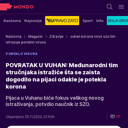
Naslovna
Najnovije
Sport
Info
Naslovna
Magazin
Zdravlje
vuhan korona virus szo tim
istrazuje poreklo virusa
POREKLO VIRUSA
POVRATAK U VUHAN: Međunarodni tim
stručnjaka istražiće šta se zaista
dogodilo na pijaci odakle je potekla
korona
Pijaca u Vuhanu biće fokus velikog novog
istraživanja, potvdio naučnik iz SZO.
Objavljeno 25.11.2020. 21:50h
17