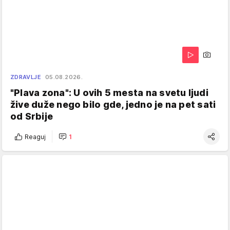
ZDRAVLJE
05.08.2026.
"Plava zona": U ovih 5 mesta na svetu ljudi
žive duže nego bilo gde, jedno je na pet sati
od Srbije
Reaguj
1