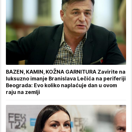
BAZEN, KAMIN, KOŽNA GARNITURA Zavirite na
luksuzno imanje Branislava Lečića na periferiji
Beograda: Evo koliko naplaćuje dan u ovom
raju na zemlji