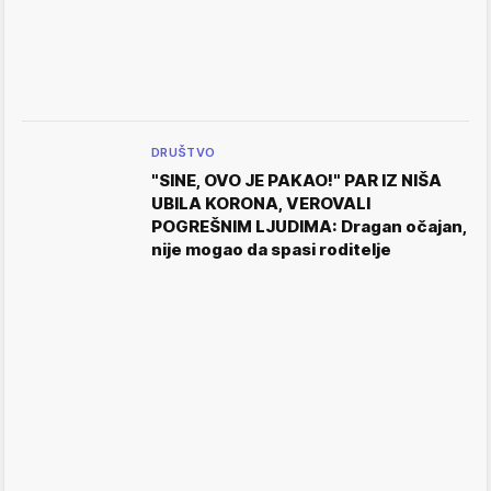
DRUŠTVO
"SINE, OVO JE PAKAO!" PAR IZ NIŠA
UBILA KORONA, VEROVALI
POGREŠNIM LJUDIMA: Dragan očajan,
nije mogao da spasi roditelje