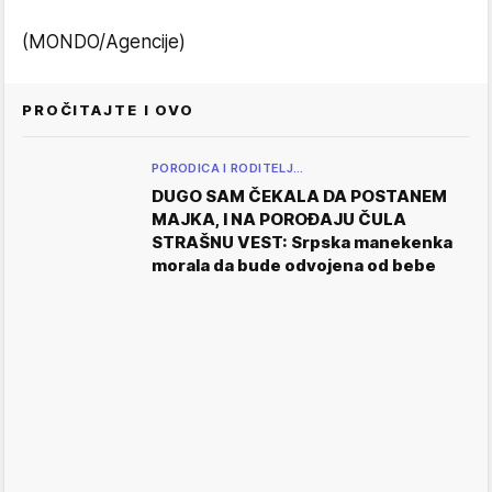
(MONDO/Agencije)
PROČITAJTE I OVO
PORODICA I RODITELJ…
DUGO SAM ČEKALA DA POSTANEM
MAJKA, I NA POROĐAJU ČULA
STRAŠNU VEST: Srpska manekenka
morala da bude odvojena od bebe