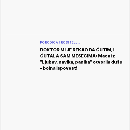
PORODICA I RODITELJ…
DOKTOR MI JE REKAO DA ĆUTIM, I
ĆUTALA SAM MESECIMA: Maca iz
"Ljubav, navika, panika" otvorila dušu
- bolna ispovest!