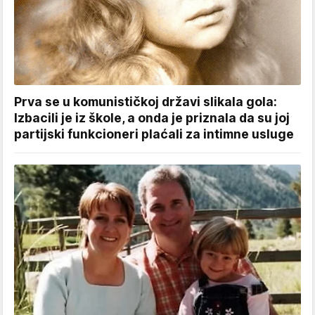
Prva se u komunističkoj državi slikala gola:
Izbacili je iz škole, a onda je priznala da su joj
partijski funkcioneri plaćali za intimne usluge