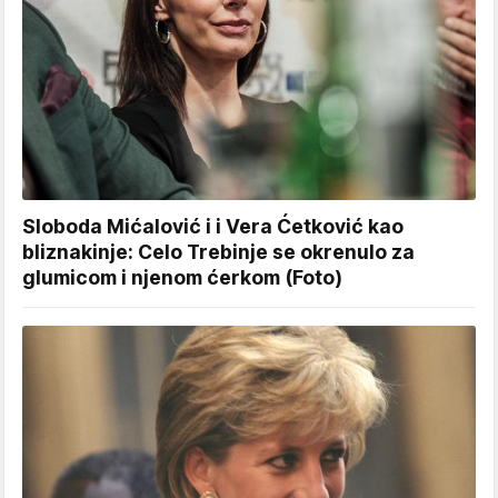
Sloboda Mićalović i i Vera Ćetković kao
bliznakinje: Celo Trebinje se okrenulo za
glumicom i njenom ćerkom (Foto)