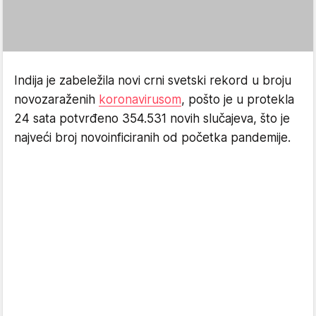
Indija je zabeležila novi crni svetski rekord u broju
novozaraženih
koronavirusom
, pošto je u protekla
24 sata potvrđeno 354.531 novih slučajeva, što je
najveći broj novoinficiranih od početka pandemije.