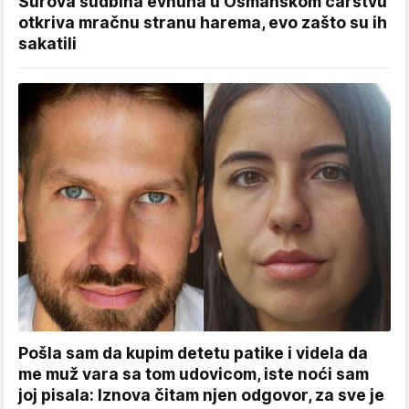
Surova sudbina evnuha u Osmanskom carstvu
otkriva mračnu stranu harema, evo zašto su ih
sakatili
Pošla sam da kupim detetu patike i videla da
me muž vara sa tom udovicom, iste noći sam
joj pisala: Iznova čitam njen odgovor, za sve je