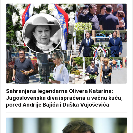
Sahranjena legendarna Olivera Katarina:
Jugoslovenska diva ispraćena u večnu kuću,
pored Andrije Bajića i Duška Vujoševića