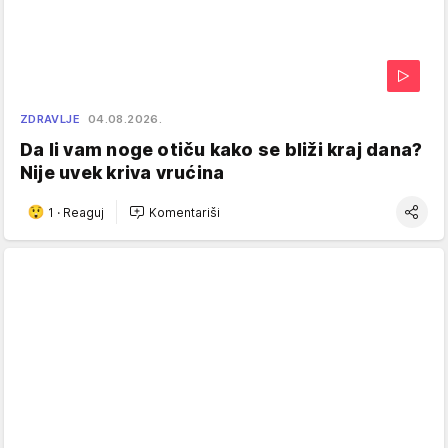
ZDRAVLJE
04.08.2026.
Da li vam noge otiču kako se bliži kraj dana?
Nije uvek kriva vrućina
1
·
Reaguj
Komentariši