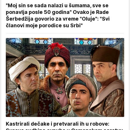
"Moj sin se sada nalazi u šumama, sve se
ponavlja posle 50 godina" Ovako je Rade
Šerbedžija govorio za vreme "Oluje": "Svi
članovi moje porodice su Srbi"
Kastrirali dečake i pretvarali ih u robove: