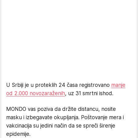
U Srbiji je u proteklih 24 časa registrovano
manje
od 2.000 novozaraženih
, uz 31 smrtni ishod.
MONDO vas poziva da držite distancu, nosite
masku i izbegavate okupljanja. Poštovanje mera i
vakcinacija su jedini način da se spreči širenje
epidemije.