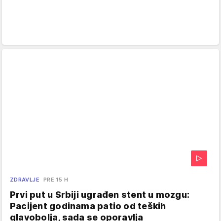
ZDRAVLJE
PRE 15 H
Prvi put u Srbiji ugrađen stent u mozgu:
Pacijent godinama patio od teških
glavobolja, sada se oporavlja