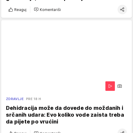
Reaguj
Komentariši
ZDRAVLJE
PRE 18 H
Dehidracija može da dovede do moždanih i
srčanih udara: Evo koliko vode zaista treba
da pijete po vrućini