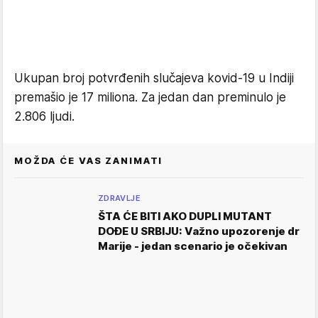
Ukupan broj potvrđenih slučajeva kovid-19 u Indiji
premašio je 17 miliona. Za jedan dan preminulo je
2.806 ljudi.
MOŽDA ĆE VAS ZANIMATI
ZDRAVLJE
ŠTA ĆE BITI AKO DUPLI MUTANT
DOĐE U SRBIJU: Važno upozorenje dr
Marije - jedan scenario je očekivan