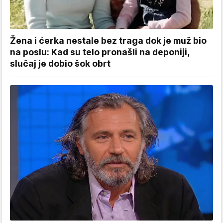
Žena i ćerka nestale bez traga dok je muž bio
na poslu: Kad su telo pronašli na deponiji,
slučaj je dobio šok obrt