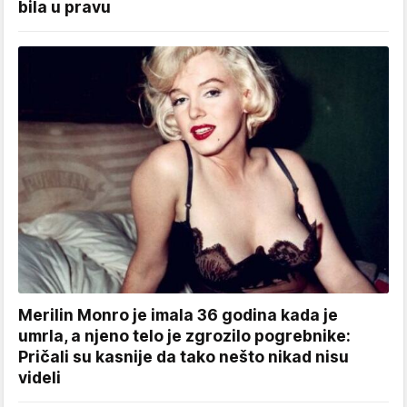
bila u pravu
Merilin Monro je imala 36 godina kada je
umrla, a njeno telo je zgrozilo pogrebnike:
Pričali su kasnije da tako nešto nikad nisu
videli