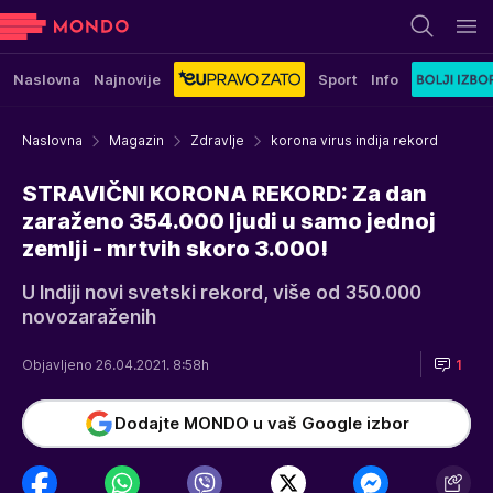
Naslovna
Najnovije
Sport
Info
Naslovna
Magazin
Zdravlje
korona virus indija rekord
STRAVIČNI KORONA REKORD: Za dan
zaraženo 354.000 ljudi u samo jednoj
zemlji - mrtvih skoro 3.000!
U Indiji novi svetski rekord, više od 350.000
novozaraženih
Objavljeno 26.04.2021. 8:58h
1
Dodajte MONDO u vaš Google izbor