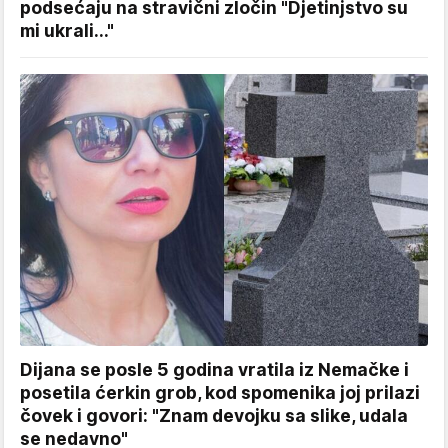
podsećaju na stravični zločin "Djetinjstvo su
mi ukrali..."
Dijana se posle 5 godina vratila iz Nemačke i
posetila ćerkin grob, kod spomenika joj prilazi
čovek i govori: "Znam devojku sa slike, udala
se nedavno"