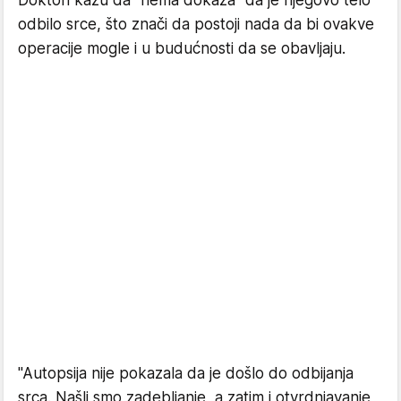
Doktori kažu da "nema dokaza" da je njegovo telo
odbilo srce, što znači da postoji nada da bi ovakve
operacije mogle i u budućnosti da se obavljaju.
"Autopsija nije pokazala da je došlo do odbijanja
srca. Našli smo zadebljanje, a zatim i otvrdnjavanje