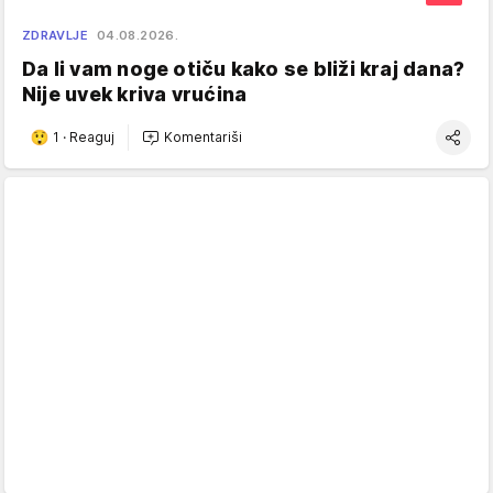
ZDRAVLJE
04.08.2026.
Da li vam noge otiču kako se bliži kraj dana?
Nije uvek kriva vrućina
1
·
Reaguj
Komentariši