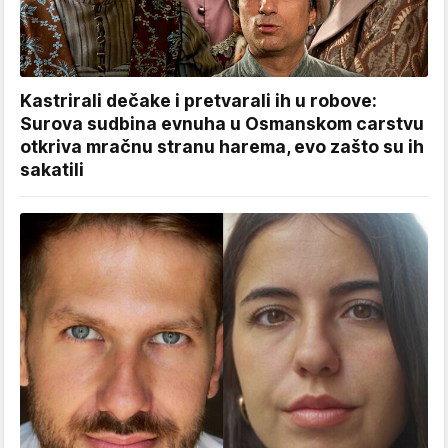
Kastrirali dečake i pretvarali ih u robove:
Surova sudbina evnuha u Osmanskom carstvu
otkriva mračnu stranu harema, evo zašto su ih
sakatili