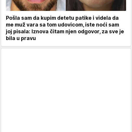
Pošla sam da kupim detetu patike i videla da
me muž vara sa tom udovicom, iste noći sam
joj pisala: Iznova čitam njen odgovor, za sve je
bila u pravu