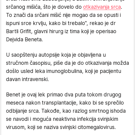
srčanog mišića, što je dovelo do
otkazivanja srca
.
To znači da srčani mišić nije mogao da se opusti i
ispuni srce krvlju, kako bi trebalo", rekao je dr
Bartli Grifit, glavni hirurg iz tima koji je operisao
Dejvida Beneta.
U saopštenju autopsije koja je objavljena u
stručnom časopisu, piše da je do otkazivanja možda
došlo usled leka imunoglobulina, koji je pacijentu
davan intravenski.
Benet je ovaj lek primao dva puta tokom drugog
meseca nakon transplantacije, kako bi se sprečilo
odbijanje srca. Takođe, kao razlog smrtnog ishoda
se navodi i moguća neaktivna infekcija svinjskim
virusom, koji se naziva svinjski citomegalovirus.