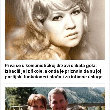
Prva se u komunističkoj državi slikala gola:
Izbacili je iz škole, a onda je priznala da su joj
partijski funkcioneri plaćali za intimne usluge