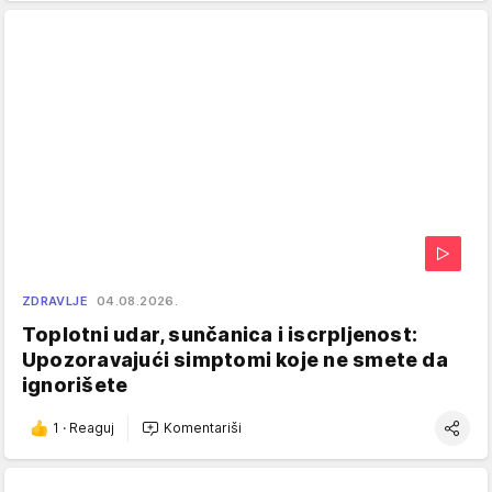
ZDRAVLJE
04.08.2026.
Toplotni udar, sunčanica i iscrpljenost:
Upozoravajući simptomi koje ne smete da
ignorišete
1
·
Reaguj
Komentariši