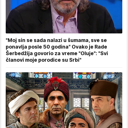
"Moj sin se sada nalazi u šumama, sve se
ponavlja posle 50 godina" Ovako je Rade
Šerbedžija govorio za vreme "Oluje": "Svi
članovi moje porodice su Srbi"