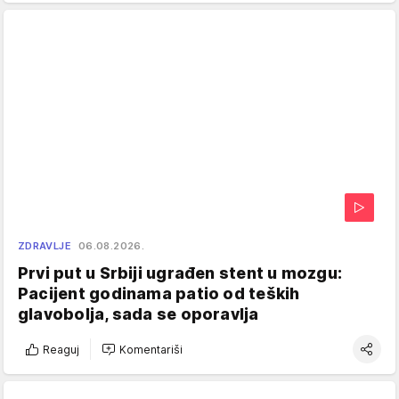
ZDRAVLJE
06.08.2026.
Prvi put u Srbiji ugrađen stent u mozgu:
Pacijent godinama patio od teških
glavobolja, sada se oporavlja
Reaguj
Komentariši