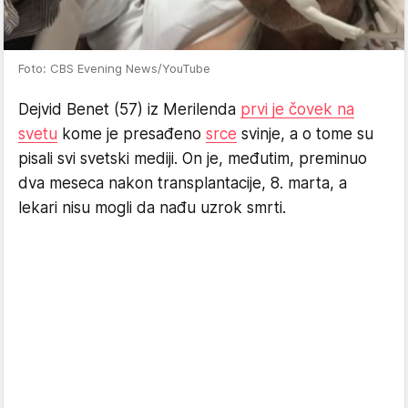
Foto: CBS Evening News/YouTube
Dejvid Benet (57) iz Merilenda
prvi je čovek na
svetu
kome je presađeno
srce
svinje, a o tome su
pisali svi svetski mediji. On je, međutim, preminuo
dva meseca nakon transplantacije, 8. marta, a
lekari nisu mogli da nađu uzrok smrti.