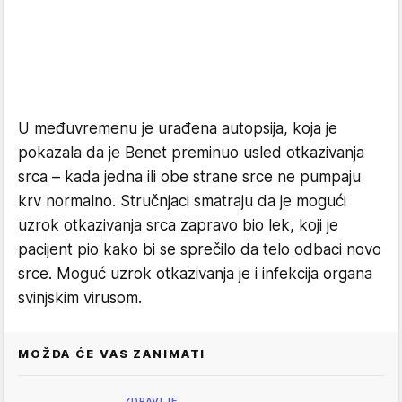
U međuvremenu je urađena autopsija, koja je
pokazala da je Benet preminuo usled otkazivanja
srca – kada jedna ili obe strane srce ne pumpaju
krv normalno. Stručnjaci smatraju da je mogući
uzrok otkazivanja srca zapravo bio lek, koji je
pacijent pio kako bi se sprečilo da telo odbaci novo
srce. Moguć uzrok otkazivanja je i infekcija organa
svinjskim virusom.
MOŽDA ĆE VAS ZANIMATI
ZDRAVLJE