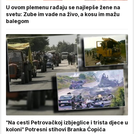
U ovom plemenu rađaju se najlepše žene na
svetu: Zube im vade na živo, a kosu im mažu
balegom
"Na cesti Petrovačkoj izbjeglice i trista djece u
koloni" Potresni stihovi Branka Ćopića