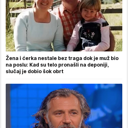
Žena i ćerka nestale bez traga dok je muž bio
na poslu: Kad su telo pronašli na deponiji,
slučaj je dobio šok obrt