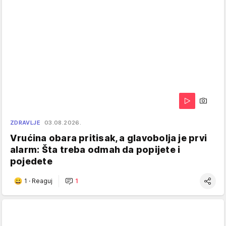
ZDRAVLJE
03.08.2026.
Vrućina obara pritisak, a glavobolja je prvi
alarm: Šta treba odmah da popijete i
pojedete
1
·
Reaguj
1