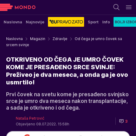
Naslovna
Najnovije
Sport
Info
Naslovna
Magazin
Zdravlje
Od čega je umro čovek sa
srcem svinje
OTKRIVENO OD ČEGA JE UMRO ČOVEK
KOME JE PRESAĐENO SRCE SVINJE:
Preživeo je dva meseca, a onda ga je ovo
usmrtilo!
Prvi čovek na svetu kome je presađeno svinjsko
srce je umro dva meseca nakon transplantacije,
a sada je otkriveno i od čega.
Nataša Petrović
3
Objavljeno 08.07.2022. 15:58h