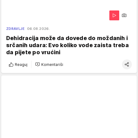
ZDRAVLJE
06.08.2026.
Dehidracija može da dovede do moždanih i
srčanih udara: Evo koliko vode zaista treba
da pijete po vrućini
Reaguj
Komentariši