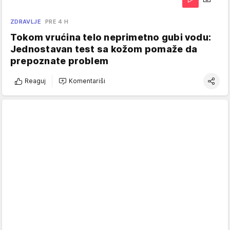
ZDRAVLJE
PRE 4 H
Tokom vrućina telo neprimetno gubi vodu:
Jednostavan test sa kožom pomaže da
prepoznate problem
Reaguj
Komentariši