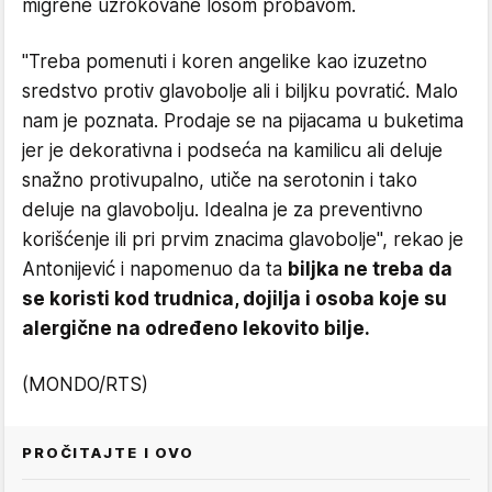
migrene uzrokovane lošom probavom.
"Treba pomenuti i koren angelike kao izuzetno
sredstvo protiv glavobolje ali i biljku povratić. Malo
nam je poznata. Prodaje se na pijacama u buketima
jer je dekorativna i podseća na kamilicu ali deluje
snažno protivupalno, utiče na serotonin i tako
deluje na glavobolju. Idealna je za preventivno
korišćenje ili pri prvim znacima glavobolje", rekao je
Antonijević i napomenuo da ta
biljka ne treba da
se koristi kod trudnica, dojilja i osoba koje su
alergične na određeno lekovito bilje.
(MONDO/RTS)
PROČITAJTE I OVO