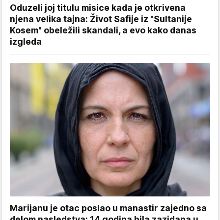
Oduzeli joj titulu misice kada je otkrivena
njena velika tajna: Život Safije iz "Sultanije
Kosem" obeležili skandali, a evo kako danas
izgleda
Marijanu je otac poslao u manastir zajedno sa
delom nasledstva: 14 godina bila zazidana u