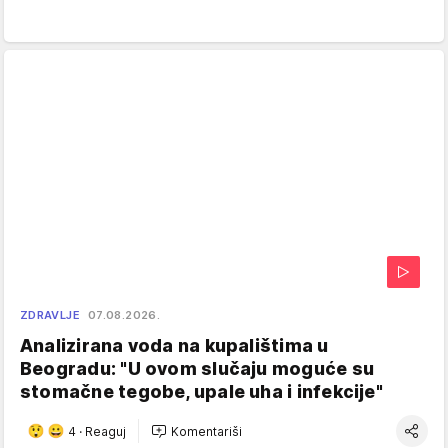
ZDRAVLJE
07.08.2026.
Analizirana voda na kupalištima u
Beogradu: "U ovom slučaju moguće su
stomačne tegobe, upale uha i infekcije"
4
·
Reaguj
Komentariši