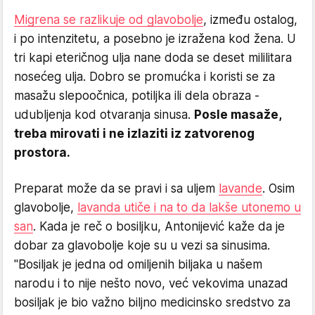
Migrena se razlikuje od glavobolje
, između ostalog,
i po intenzitetu, a posebno je izražena kod žena. U
tri kapi eteričnog ulja nane doda se deset mililitara
nosećeg ulja. Dobro se promućka i koristi se za
masažu slepoočnica, potiljka ili dela obraza -
udubljenja kod otvaranja sinusa.
Posle masaže,
treba mirovati i ne izlaziti iz zatvorenog
prostora.
Preparat može da se pravi i sa uljem
lavande
. Osim
glavobolje,
lavanda utiče i na to da lakše utonemo u
san
. Kada je reč o bosiljku, Antonijević kaže da je
dobar za glavobolje koje su u vezi sa sinusima.
"Bosiljak je jedna od omiljenih biljaka u našem
narodu i to nije nešto novo, već vekovima unazad
bosiljak je bio važno biljno medicinsko sredstvo za