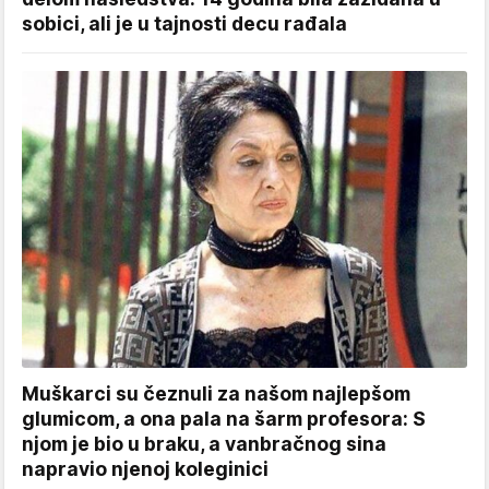
sobici, ali je u tajnosti decu rađala
Muškarci su čeznuli za našom najlepšom
glumicom, a ona pala na šarm profesora: S
njom je bio u braku, a vanbračnog sina
napravio njenoj koleginici