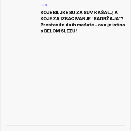
STIL
KOJE BILJKE SU ZA SUV KAŠALJ, A
KOJE ZA IZBACIVANJE "SADRŽAJA"?
Prestanite da ih mešate - ovo je istina
o BELOM SLEZU!