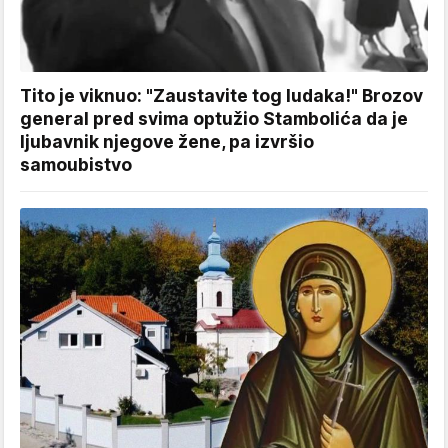
Tito je viknuo: "Zaustavite tog ludaka!" Brozov
general pred svima optužio Stambolića da je
ljubavnik njegove žene, pa izvršio
samoubistvo