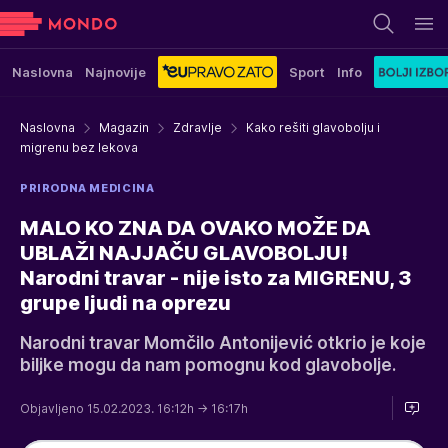
Naslovna
Najnovije
Sport
Info
Naslovna
Magazin
Zdravlje
Kako rešiti glavobolju i
migrenu bez lekova
PRIRODNA MEDICINA
MALO KO ZNA DA OVAKO MOŽE DA
UBLAŽI NAJJAČU GLAVOBOLJU!
Narodni travar - nije isto za MIGRENU, 3
grupe ljudi na oprezu
Narodni travar Momčilo Antonijević otkrio je koje
biljke mogu da nam pomognu kod glavobolje.
Objavljeno 15.02.2023. 16:12h
→ 16:17h