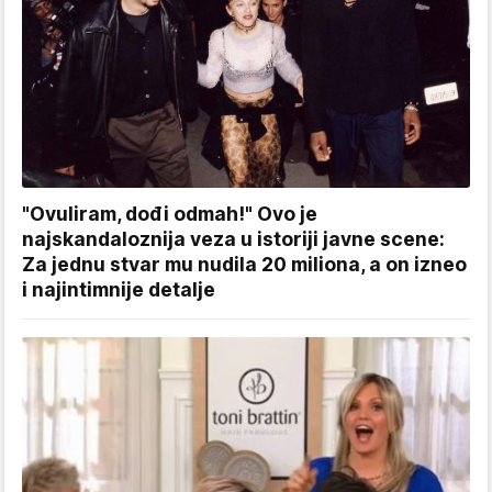
"Ovuliram, dođi odmah!" Ovo je
najskandaloznija veza u istoriji javne scene:
Za jednu stvar mu nudila 20 miliona, a on izneo
i najintimnije detalje