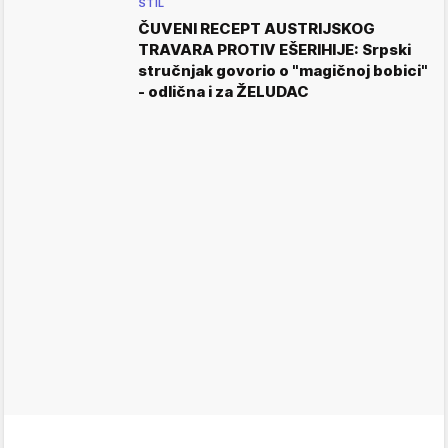
STIL
ČUVENI RECEPT AUSTRIJSKOG
TRAVARA PROTIV EŠERIHIJE: Srpski
stručnjak govorio o "magičnoj bobici"
- odlična i za ŽELUDAC