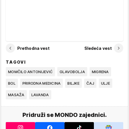
Prethodna vest
Sledeća vest
TAGOVI
MOMČILO ANTONIJEVIĆ
GLAVOBOLJA
MIGRENA
BOL
PRIRODNA MEDICINA
BILJKE
ČAJ
ULJE
MASAŽA
LAVANDA
Pridruži se MONDO zajednici.