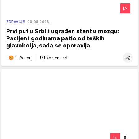
ZDRAVLJE
06.08.2026.
Prvi put u Srbiji ugrađen stent u mozgu:
Pacijent godinama patio od teških
glavobolja, sada se oporavlja
1
·
Reaguj
Komentariši