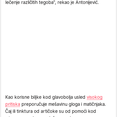
lečenje različitih tegoba", rekao je Antonijević.
Kao korisne biljke kod glavobolja usled
visokog
pritiska
preporučuje mešavinu gloga i matičnjaka.
Čaj ili tinktura od artičoke su od pomoći kod