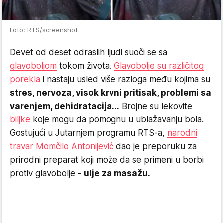
Foto: RTS/screenshot
Devet od deset odraslih ljudi suoči se sa
glavoboljom
tokom života.
Glavobolje su različitog
porekla
i nastaju usled više razloga među kojima su
stres, nervoza, visok krvni pritisak, problemi sa
varenjem, dehidratacija...
Brojne su lekovite
biljke
koje mogu da pomognu u ublažavanju bola.
Gostujući u Jutarnjem programu RTS-a,
narodni
travar Momčilo Antonijević
dao je preporuku za
prirodni preparat koji može da se primeni u borbi
protiv glavobolje -
ulje za masažu.