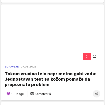
ZDRAVLJE
07.08.2026.
Tokom vrućina telo neprimetno gubi vodu:
Jednostavan test sa kožom pomaže da
prepoznate problem
1
·
Reaguj
Komentariši