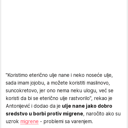
"Koristimo eterično ulje nane i neko noseće ulje,
sada imam jojobu, a možete koristiti maslinovo,
suncokretovo, jer ono nema neku ulogu, već se
koristi da bi se eterično ulje rastvorilo", rekao je
Antonijević i dodao da je
ulje nane jako dobro
sredstvo u borbi protiv migrene
, naročito ako su
uzrok
migrene
- problemi sa varenjem.