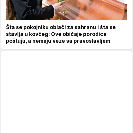
Šta se pokojniku oblači za sahranu i šta se
stavlja u kovčeg: Ove običaje porodice
poštuju, a nemaju veze sa pravoslavljem