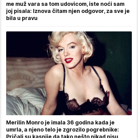
me muž vara sa tom udovicom, iste noći sam
joj pisala: Iznova čitam njen odgovor, za sve je
bila u pravu
Merilin Monro je imala 36 godina kada je
umrla, a njeno telo je zgrozilo pogrebnike:
Pričali su kasnije da tako nešto nikad nisu