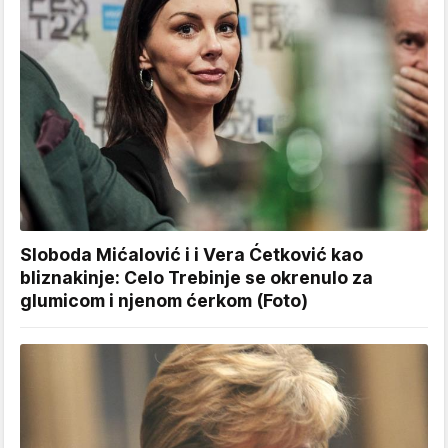
Sloboda Mićalović i i Vera Ćetković kao
bliznakinje: Celo Trebinje se okrenulo za
glumicom i njenom ćerkom (Foto)