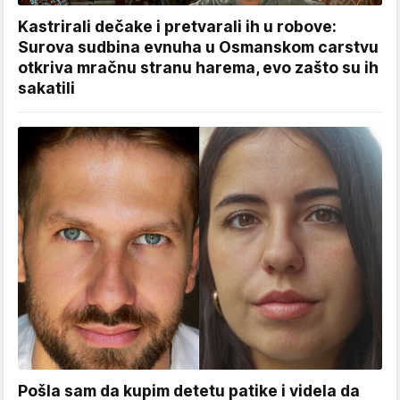
Kastrirali dečake i pretvarali ih u robove:
Surova sudbina evnuha u Osmanskom carstvu
otkriva mračnu stranu harema, evo zašto su ih
sakatili
Pošla sam da kupim detetu patike i videla da