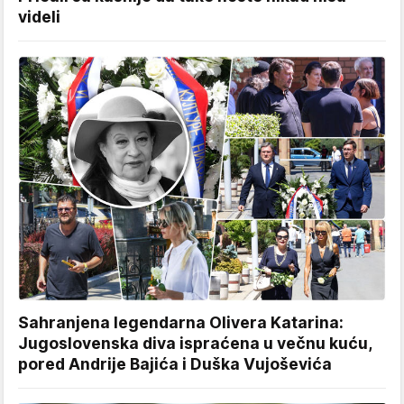
videli
Sahranjena legendarna Olivera Katarina:
Jugoslovenska diva ispraćena u večnu kuću,
pored Andrije Bajića i Duška Vujoševića