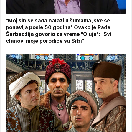
"Moj sin se sada nalazi u šumama, sve se
ponavlja posle 50 godina" Ovako je Rade
Šerbedžija govorio za vreme "Oluje": "Svi
članovi moje porodice su Srbi"