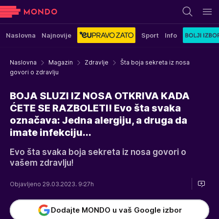
Naslovna
Najnovije
Sport
Info
Naslovna
Magazin
Zdravlje
Šta boja sekreta iz nosa
govori o zdravlju
BOJA SLUZI IZ NOSA OTKRIVA KADA
ĆETE SE RAZBOLETI! Evo šta svaka
označava: Jedna alergiju, a druga da
imate infekciju...
Evo šta svaka boja sekreta iz nosa govori o
vašem zdravlju!
Objavljeno 29.03.2023. 9:27h
Dodajte MONDO u vaš Google izbor