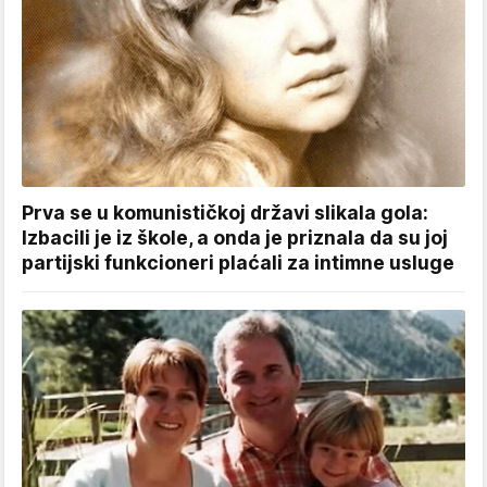
Prva se u komunističkoj državi slikala gola:
Izbacili je iz škole, a onda je priznala da su joj
partijski funkcioneri plaćali za intimne usluge