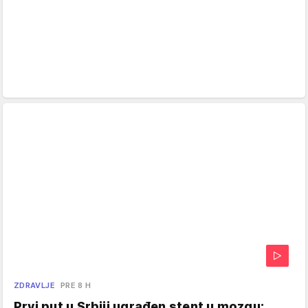
ZDRAVLJE
PRE 8 H
Prvi put u Srbiji ugrađen stent u mozgu: