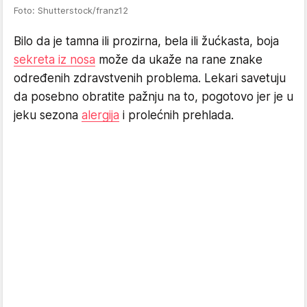
Foto: Shutterstock/franz12
Bilo da je tamna ili prozirna, bela ili žućkasta, boja
sekreta iz nosa
može da ukaže na rane znake
određenih zdravstvenih problema. Lekari savetuju
da posebno obratite pažnju na to, pogotovo jer je u
jeku sezona
alergija
i prolećnih prehlada.