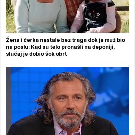
Žena i ćerka nestale bez traga dok je muž bio
na poslu: Kad su telo pronašli na deponiji,
slučaj je dobio šok obrt