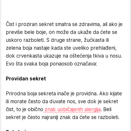
Čist i proziran sekret smatra se zdravima, ali ako je
previše bele boje, on može da ukaže da ćete se
uskoro razboleti. S druge strane, žućkasta ili
zelena boja nastaje kada ste uveliko prehlađeni,
dok crvenkasta ukazuje na oštećenja tkiva u nosu.
Evo šta svaka boja ponaosob označava:
Providan sekret
Prirodna boja sekreta inače je providna. Ako kijate
ili morate često da duvate nos, sve dok je sekret
čist, to je obično
znak uobičajenih alergija
. Beli
sekret je često najraniji znak da ćete se razboleti.