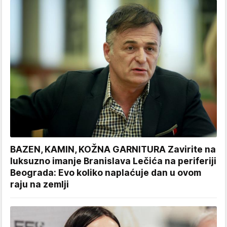
BAZEN, KAMIN, KOŽNA GARNITURA Zavirite na
luksuzno imanje Branislava Lečića na periferiji
Beograda: Evo koliko naplaćuje dan u ovom
raju na zemlji