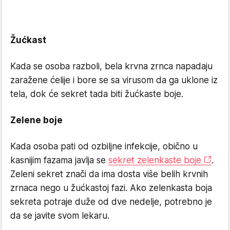
Žućkast
Kada se osoba razboli, bela krvna zrnca napadaju
zaražene ćelije i bore se sa virusom da ga uklone iz
tela, dok će sekret tada biti žućkaste boje.
Zelene boje
Kada osoba pati od ozbiljne infekcije, obično u
kasnijim fazama javlja se
sekret zelenkaste boje
.
Zeleni sekret znači da ima dosta više belih krvnih
zrnaca nego u žućkastoj fazi. Ako zelenkasta boja
sekreta potraje duže od dve nedelje, potrebno je
da se javite svom lekaru.