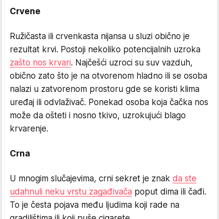
Crvene
Ružičasta ili crvenkasta nijansa u sluzi obično je
rezultat krvi. Postoji nekoliko potencijalnih uzroka
zašto nos krvari
. Najčešći uzroci su suv vazduh,
obično zato što je na otvorenom hladno ili se osoba
nalazi u zatvorenom prostoru gde se koristi klima
uređaj ili odvlaživač. Ponekad osoba koja čačka nos
može da ošteti i nosno tkivo, uzrokujući blago
krvarenje.
Crna
U mnogim slučajevima, crni sekret je znak
da ste
udahnuli neku vrstu zagađivača
poput dima ili čađi.
To je česta pojava među ljudima koji rade na
gradilištima ili koji puše cigarete.