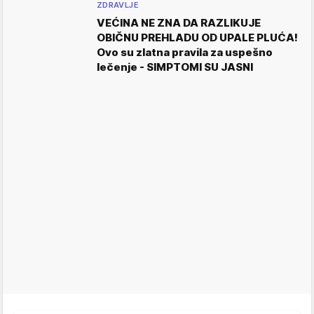
ZDRAVLJE
VEĆINA NE ZNA DA RAZLIKUJE
OBIČNU PREHLADU OD UPALE PLUĆA!
Ovo su zlatna pravila za uspešno
lečenje - SIMPTOMI SU JASNI