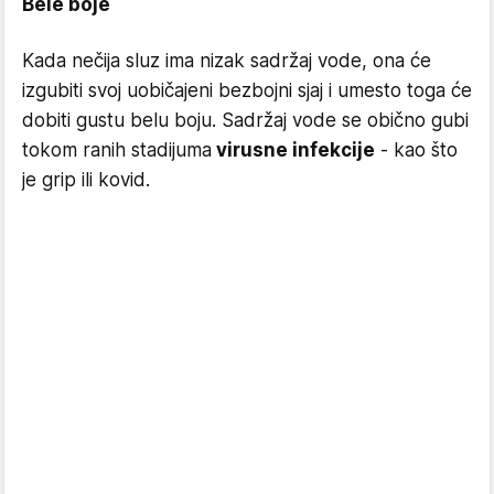
Bele boje
Kada nečija sluz ima nizak sadržaj vode, ona će
izgubiti svoj uobičajeni bezbojni sjaj i umesto toga će
dobiti gustu belu boju. Sadržaj vode se obično gubi
tokom ranih stadijuma
virusne infekcije
- kao što
je grip ili kovid.