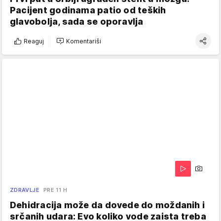
Pacijent godinama patio od teških
glavobolja, sada se oporavlja
Reaguj
Komentariši
ZDRAVLJE
PRE 11 H
Dehidracija može da dovede do moždanih i
srčanih udara: Evo koliko vode zaista treba