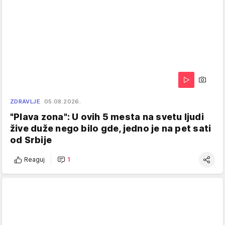
ZDRAVLJE
05.08.2026.
"Plava zona": U ovih 5 mesta na svetu ljudi
žive duže nego bilo gde, jedno je na pet sati
od Srbije
Reaguj
1