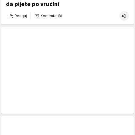
da pijete po vrućini
Reaguj
Komentariši